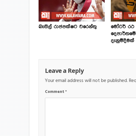
බැසිල් රාජපක්ෂට වරෙන්තු
මෝටර් රථ ප
දෙපාර්තමේ
දැනුම්දීමක්
Leave a Reply
Your email address will not be published.
Req
Comment
*