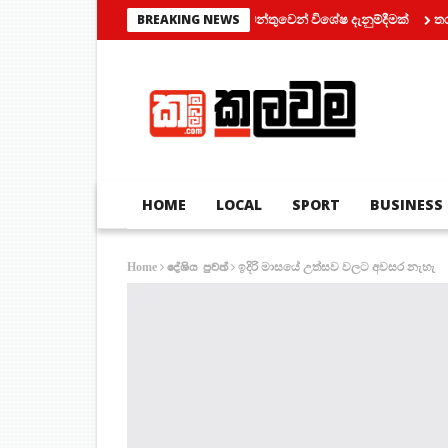
මෝටර් රථ ප්‍රවාහන දෙපාර්තමේන්තුවෙන් විශේෂ දැනුම්දීමක්
තරුණයන් 
BREAKING NEWS
HOME
LOCAL
SPORT
BUSINESS
ඉදිරි මාසයේ උත්සව වලට අවසර නැහැ
Home
දේශිය පුවත්