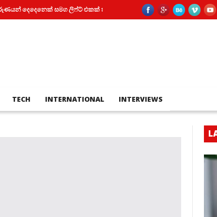
දෙදෙනෙක් සමග ලිෆ්ට් එකක් තුල සිර වූ කත
පියා සහ පුතා අතර බහින්බස්ව
TECH
INTERNATIONAL
INTERVIEWS
L