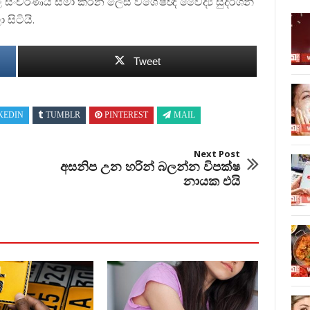
 සංචරණය සීමා කරන ලෙස විශේෂඥ වෛද්‍ය සුදර්ශනී
සිටියි.
Tweet
KEDIN
TUMBLR
PINTEREST
MAIL
Next Post
අසනිප උන හරින් බලන්න විපක්ෂ
නායක එයි