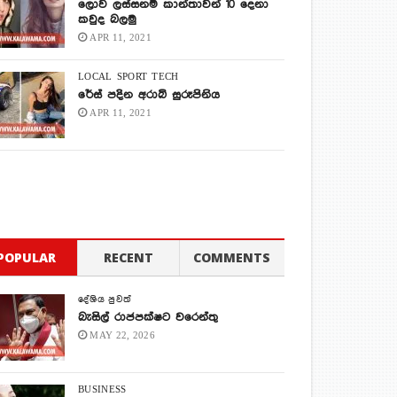
ලොව ලස්සනම කාන්තාවන් 10 දෙනා
කවුද බලමු
APR 11, 2021
LOCAL
SPORT
TECH
රේස් පදින අරාබි සුරූපිනිය
APR 11, 2021
POPULAR
RECENT
COMMENTS
දේශිය පුවත්
බැසිල් රාජපක්ෂට වරෙන්තු
MAY 22, 2026
BUSINESS