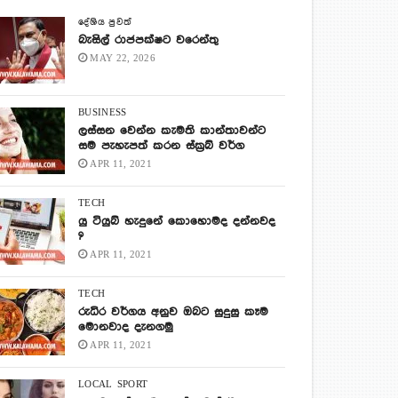
දේශිය පුවත්
බැසිල් රාජපක්ෂට වරෙන්තු
MAY 22, 2026
BUSINESS
ලස්සන වෙන්න කැමති කාන්තාවන්ට
සම පැහැපත් කරන ස්ක්‍රබ් වර්ග
APR 11, 2021
TECH
යු ටියුබ් හැදුනේ කොහොමද දන්නවද
?
APR 11, 2021
TECH
රුධිර වර්ගය අනුව ඔබට සුදුසු කෑම
මොනවාද දැනගමු
APR 11, 2021
LOCAL
SPORT