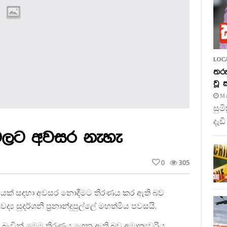
LOC
තරු
වූ
MA
සුම
දැඩි
 වලට අවසර නැහැ
0
305
ත්සවයක් සඳහා අවසර නොදීමට තීරණය කර ඇති බව
ය සුදර්ශනී ප්‍රනාන්දුපුල්ලේ මහත්මිය පවසයි.
බැවින් මෙම තීරණය ගෙන ඇති බව අමාත්‍යවරිය