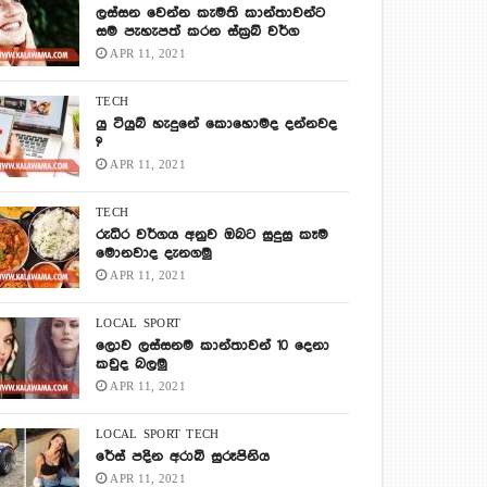
ලස්සන වෙන්න කැමති කාන්තාවන්ට
සම පැහැපත් කරන ස්ක්‍රබ් වර්ග
APR 11, 2021
TECH
යු ටියුබ් හැදුනේ කොහොමද දන්නවද
?
APR 11, 2021
TECH
රුධිර වර්ගය අනුව ඔබට සුදුසු කෑම
මොනවාද දැනගමු
APR 11, 2021
LOCAL
SPORT
ලොව ලස්සනම කාන්තාවන් 10 දෙනා
කවුද බලමු
APR 11, 2021
LOCAL
SPORT
TECH
රේස් පදින අරාබි සුරූපිනිය
APR 11, 2021