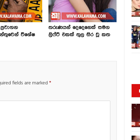
්‍රවාහන
තරුණයන් දෙදෙනෙක් සමග
න්තුවෙන් විශේෂ
ලිෆ්ට් එකක් තුල සිර වූ කත
uired fields are marked
*