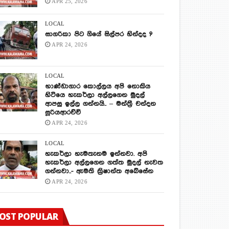
APR 25, 2026
LOCAL
සාගරිකා පිට ගියේ සිල්පර හින්දද ?
APR 24, 2026
LOCAL
භාණ්ඩාගාර කොල්ලය අපි නොකිය
හිටියෙ හැකර්ලා අල්ලගෙන මුදල්
ආපසු ඉල්ල ගන්නයි.. – මන්ත්‍රී චන්දන
සූරියආරච්චි
APR 24, 2026
LOCAL
හැකර්ලා හැමතැනම ඉන්නවා. අපි
හැකර්ලා අල්ලගෙන ගත්ත මුදල් නැවත
ගන්නවා..- ඇමති ක්‍රිෂාන්ත අබේසේන
APR 24, 2026
OST POPULAR