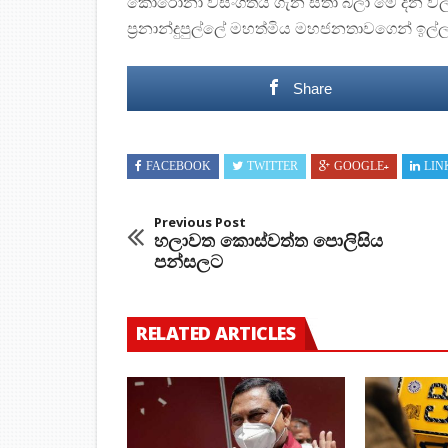
කොරෝනා වසංගතය ගැන සිතා බලා මේ දින වල
ප්‍රනාන්දුපුල්ලේ මහත්මිය මහජනතාවගෙන් ඉල්ලා 
Share
FACEBOOK
TWITTER
GOOGLE+
LIN
Previous Post
හලාවත කොස්වත්ත පොලිසිය
පන්සලට
RELATED ARTICLES