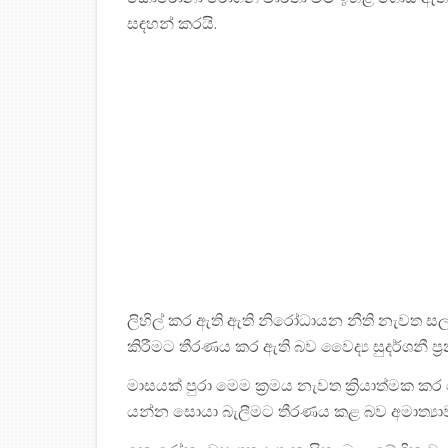
සඳහන් කරයි.
ලිහිල් කර ඇති ඇති නිරෝධායන නීති නැවත ස
කිරීමට තීරණය කර ඇති බව වෛද්‍ය සුදර්ශනී ප්‍
මාසයක් පුරා මෙම ක්‍රමය නැවත ක්‍රියාත්මක කර
යන්න සොයා බැලීමට තීරණය කළ බව අමාත්‍යාව