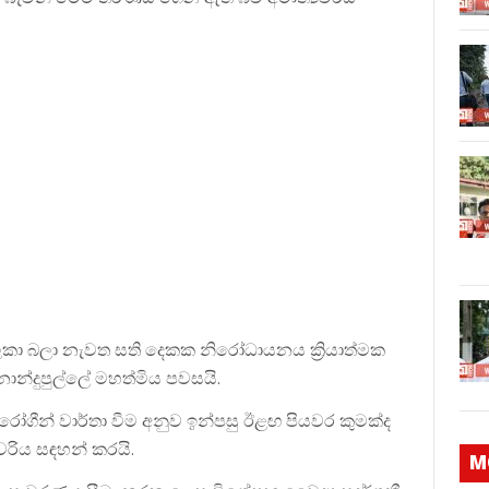
ලකා බලා නැවත සති දෙකක නිරෝධායනය ක්‍රියාත්මක
රනාන්දුපුල්ලේ මහත්මිය පවසයි.
 රෝගීන් වාර්තා වීම අනුව ඉන්පසු ඊළඟ පියවර කුමක්ද
රිය සඳහන් කරයි.
M