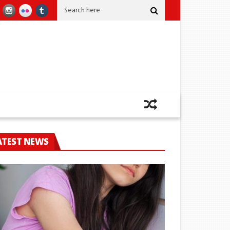
ීම මරණයකින් කෙළවර වෙයි
කෝටි 2කට අධික කුෂ් සමග ඡායාරූප ශිල්පියෙක් කට
ATEST NEWS