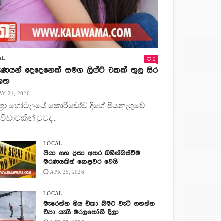
0
AL
ණයන් දෙදෙනෙක් සමග ලිෆ්ට් එකක් තුල සිර
 කත
Y 21, 2026
ිත්‍රා හෝටලයේ කොරිඩෝව දිගේ පියනැගුවේ
 විඩාවකින් වුවද...
LOCAL
පියා සහ පුතා අතර බහින්බස්වීම
මරණයකින් කෙළවර වෙයි
APR 25, 2026
LOCAL
මැරෙන්න ගිය එකා බිමට වැටී ගහන්න
එපා යැයි මරලතෝනි දීලා