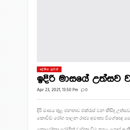
දේශිය පුවත්
ඉදිරි මාසයේ උත්සව
Apr 23, 2021, 13:50 Pm
0
දිරි මාසය තුළ ජනතාව එක්රැස් වන කිසිදු උ
කොවිඩ් රෝග පාලන රාජ්‍ය අමාත්‍ය විශේෂඥ වෛද්‍
කොරෝනා රෝගීන් වාර්තා වීම ඉහළ ගොස් ඇති 