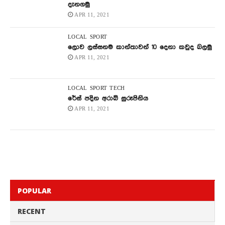
දැනගමු
APR 11, 2021
LOCAL
SPORT
ලොව ලස්සනම කාන්තාවන් 10 දෙනා කවුද බලමු
APR 11, 2021
LOCAL
SPORT
TECH
රේස් පදින අරාබි සුරූපිනිය
APR 11, 2021
POPULAR
RECENT