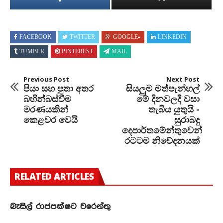
FACEBOOK
TWITTER
GOOGLE+
LINKEDIN
TUMBLR
PINTEREST
MAIL
Previous Post
Next Post
පියා සහ පුතා අතර
සියලුම මත්පැන්හල්
බහින්බස්වීම
මේ දිනවලදී වසා
මරණයකින්
තැබිය යුතුයි -
කෙළවර වෙයි
සුරාබදු
දෙපාර්තමේන්තුවෙන්
රටටම නිවේදනයක්
RELATED ARTICLES
බැසිල් රාජපක්ෂට වරෙන්තු