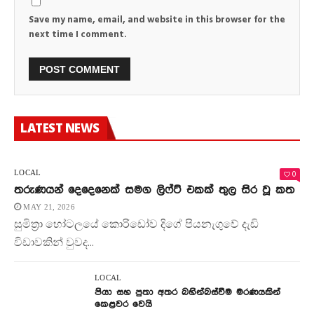
Save my name, email, and website in this browser for the
next time I comment.
LATEST NEWS
0
LOCAL
තරුණයන් දෙදෙනෙක් සමග ලිෆ්ට් එකක් තුල සිර වූ කත
MAY 21, 2026
සුමිත්‍රා හෝටලයේ කොරිඩෝව දිගේ පියනැගුවේ දැඩි
විඩාවකින් වුවද...
LOCAL
පියා සහ පුතා අතර බහින්බස්වීම මරණයකින්
කෙළවර වෙයි