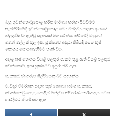
ඔහු ගුවන්තොටුපොළ හරිත මාර්ගය හරහා පිටවීමට
තැත්කිරීමේදී ගුවන්තොටුපොළ රේගු මත්ද්‍රව්‍ය පාලන අංශයේ
නිලදාරීන්ට ඇතිවූ සැකයක් මත පරීක්ෂා කිරීමේදී ඔහුගේ
ගමන් මල්ලක් තුල ඉතා සූක්ෂමව අසුරා තිබියදී මෙම කුෂ්
තොගය සොයාගැනීමට හැකි විය.
අදාළ කුෂ් තොගය වියළි පලතුරැ පැකට් තුළ ඇති වියළි පලතුරැ
ඉවත්කොට, ඉතා සූක්ෂමව අසුරා තිබී ඇත.
සැකකරැ ඡායාරූප ශිල්පියෙකු බව සඳහන්ය.
වැඩිදුර විමර්ශන සඳහා කුෂ් තොගය සමග සැකකරු
ගුවන්තොටුපොළ පොලිස් මත්ද්‍රව්‍ය නිවාරණ කාර්යාලය වෙත
භාරදීමට නියමිතව ඇත.