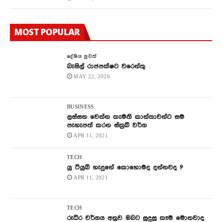
MOST POPULAR
දේශිය පුවත්
බැසිල් රාජපක්ෂට වරෙන්තු
MAY 22, 2026
BUSINESS
ලස්සන වෙන්න කැමති කාන්තාවන්ට සම
පැහැපත් කරන ස්ක්‍රබ් වර්ග
APR 11, 2021
TECH
යු ටියුබ් හැදුනේ කොහොමද දන්නවද ?
APR 11, 2021
TECH
රුධිර වර්ගය අනුව ඔබට සුදුසු කෑම මොනවාද