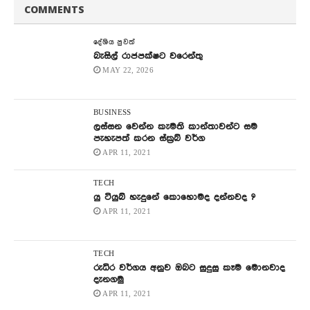
COMMENTS
දේශිය පුවත්
බැසිල් රාජපක්ෂට වරෙන්තු
MAY 22, 2026
BUSINESS
ලස්සන වෙන්න කැමති කාන්තාවන්ට සම
පැහැපත් කරන ස්ක්‍රබ් වර්ග
APR 11, 2021
TECH
යු ටියුබ් හැදුනේ කොහොමද දන්නවද ?
APR 11, 2021
TECH
රුධිර වර්ගය අනුව ඔබට සුදුසු කෑම මොනවාද
දැනගමු
APR 11, 2021