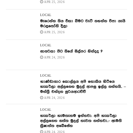
APR 25, 2026
LOCAL
මැරෙන්න ගිය එකා බිමට වැටී ගහන්න එපා යැයි
මරලතෝනි දීලා
APR 25, 2026
LOCAL
සාගරිකා පිට ගියේ සිල්පර හින්දද ?
APR 24, 2026
LOCAL
භාණ්ඩාගාර කොල්ලය අපි නොකිය හිටියෙ
හැකර්ලා අල්ලගෙන මුදල් ආපසු ඉල්ල ගන්නයි.. –
මන්ත්‍රී චන්දන සූරියආරච්චි
APR 24, 2026
LOCAL
හැකර්ලා හැමතැනම ඉන්නවා. අපි හැකර්ලා
අල්ලගෙන ගත්ත මුදල් නැවත ගන්නවා..- ඇමති
ක්‍රිෂාන්ත අබේසේන
APR 24, 2026