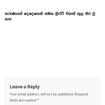
තරුණයන් දෙදෙනෙක් සමග ලිෆ්ට් එකක් තුල සිර වූ
කත
Leave a Reply
Your email address will not be published.
Required
fields are marked
*