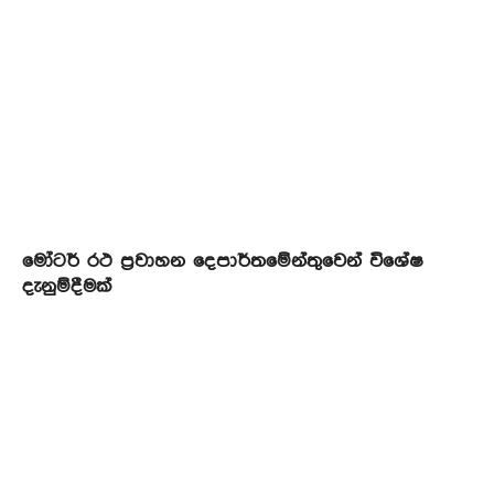
මෝටර් රථ ප්‍රවාහන දෙපාර්තමේන්තුවෙන් විශේෂ
දැනුම්දීමක්