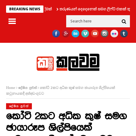
්තුවෙන් විශේෂ දැනුම්දීමක්
තරුණයන් දෙදෙනෙක් සමග ලිෆ්ට් එකක් තුල සිර ව
BREAKING NEWS
කෝටි 2කට අධික කුෂ් සමග ඡායාරූප ශිල්පියෙක්
Home
දේශිය පුවත්
කටුනායකදී අත්අඩංගුවට
දේශිය පුවත්
කෝටි 2කට අධික කුෂ් සමග
ඡායාරූප ශිල්පියෙක්