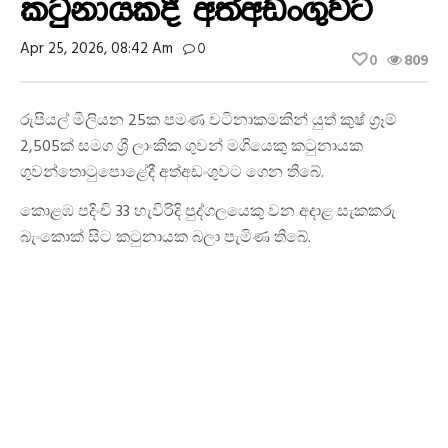
කටුනායකදී අත්අඩංගුවට
Apr 25, 2026, 08:42 Am
0
0
809
රුපියල් මිලියන 25ක පමණ වටිනාකමකින් යුත් කුෂ් ග්‍රෑම්
2,505ක් සමග ශ්‍රී ලාංකික ගුවන් මගියෙකු කටුනායක
ගුවන්තොටුපොළේදී අත්අඩංගුවට ගෙන තිබේ.
කොළඹ පදිංචි 33 හැවිරිදි පුද්ගලයෙකු වන අදාළ සැකකරු
බැංකොක් සිට කටුනායක බලා පැමිණ තිබේ.