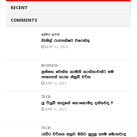
RECENT
COMMENTS
දේශිය පුවත්
බැසිල් රාජපක්ෂට වරෙන්තු
MAY 22, 2026
BUSINESS
ලස්සන වෙන්න කැමති කාන්තාවන්ට සම
පැහැපත් කරන ස්ක්‍රබ් වර්ග
APR 11, 2021
TECH
යු ටියුබ් හැදුනේ කොහොමද දන්නවද ?
APR 11, 2021
TECH
රුධිර වර්ගය අනුව ඔබට සුදුසු කෑම මොනවාද