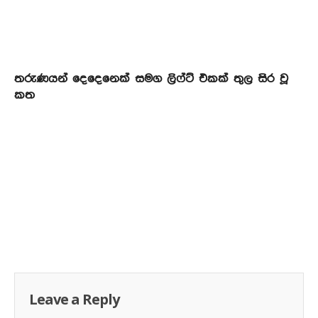
තරුණයන් දෙදෙනෙක් සමග ලිෆ්ට් එකක් තුල සිර වූ
කත
Leave a Reply