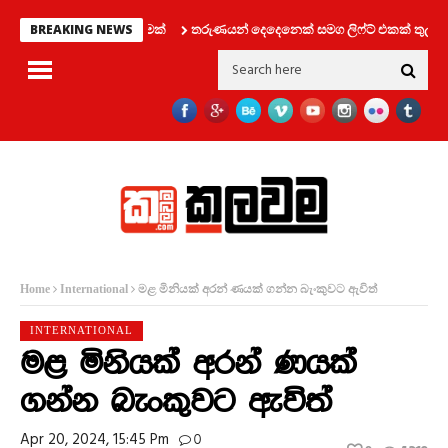
තුවෙන් විශේෂ දැනුම්දීමක්
තරුණයන් දෙදෙනෙක් සමග ලිෆ්ට් එකක් තුල සිර ව
BREAKING NEWS
මළ මිනියක් අරන් ණයක් ගන්න බැංකුවට ඇවිත්
Home
International
INTERNATIONAL
මළ මිනියක් අරන් ණයක්
ගන්න බැංකුවට ඇවිත්
Apr 20, 2024, 15:45 Pm
0