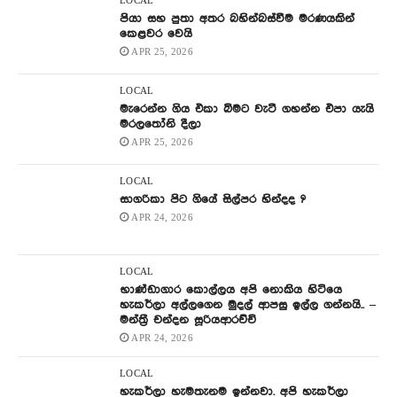
LOCAL
පියා සහ පුතා අතර බහින්බස්වීම මරණයකින්
කෙළවර වෙයි
APR 25, 2026
LOCAL
මැරෙන්න ගිය එකා බිමට වැටී ගහන්න එපා යැයි
මරලතෝනි දීලා
APR 25, 2026
LOCAL
සාගරිකා පිට ගියේ සිල්පර හින්දද ?
APR 24, 2026
LOCAL
භාණ්ඩාගාර කොල්ලය අපි නොකිය හිටියෙ
හැකර්ලා අල්ලගෙන මුදල් ආපසු ඉල්ල ගන්නයි.. –
මන්ත්‍රී චන්දන සූරියආරච්චි
APR 24, 2026
LOCAL
හැකර්ලා හැමතැනම ඉන්නවා. අපි හැකර්ලා