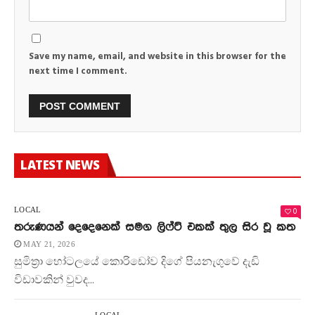
Save my name, email, and website in this browser for the
next time I comment.
LATEST NEWS
0
LOCAL
තරුණයන් දෙදෙනෙක් සමග ලිෆ්ට් එකක් තුල සිර වූ කත
MAY 21, 2026
සුමිත්‍රා හෝටලයේ කොරිඩෝව දිගේ පියනැගුවේ දැඩි
විඩාවකින් වුවද...