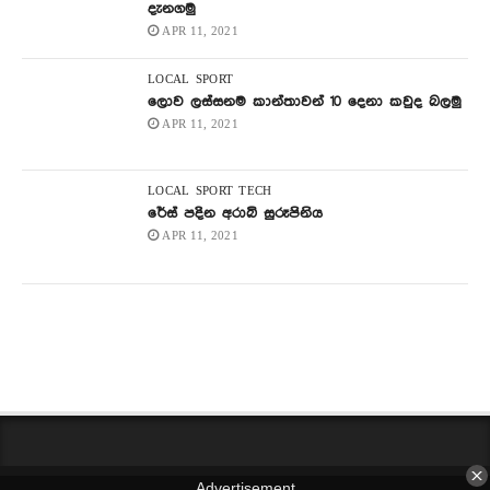
දැනගමු
APR 11, 2021
LOCAL
SPORT
ලොව ලස්සනම කාන්තාවන් 10 දෙනා කවුද බලමු
APR 11, 2021
LOCAL
SPORT
TECH
රේස් පදින අරාබි සුරූපිනිය
APR 11, 2021