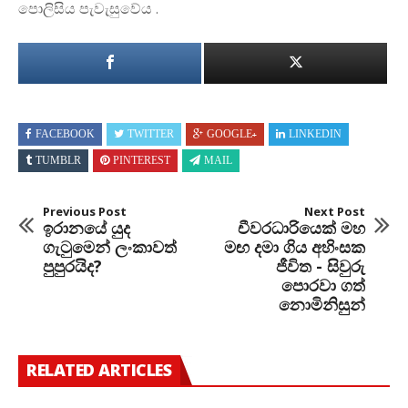
පොලිසිය පැවැසුවේය .
FACEBOOK
TWITTER
GOOGLE+
LINKEDIN
TUMBLR
PINTEREST
MAIL
Previous Post
Next Post
ඉරානයේ යුද
චීවරධාරියෙක් මහ
ගැටුමෙන් ලංකාවත්
මඟ දමා ගිය අහිංසක
පුපුරයිද?
ජීවිත - සිවුරු
පොරවා ගත්
නොමිනිසුන්
RELATED ARTICLES