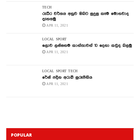
TECH
රුධිර වර්ගය අනුව ඔබට සුදුසු කෑම මොනවාද
දැනගමු
APR 11, 2021
LOCAL
SPORT
ලොව ලස්සනම කාන්තාවන් 10 දෙනා කවුද බලමු
APR 11, 2021
LOCAL
SPORT
TECH
රේස් පදින අරාබි සුරූපිනිය
APR 11, 2021
POPULAR