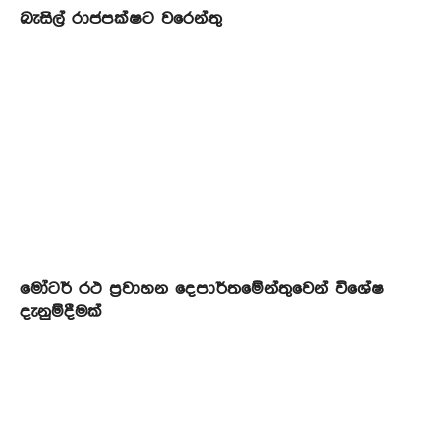
බැසිල් රාජපක්ෂට වරෙන්තු
මෝටර් රථ ප්‍රවාහන දෙපාර්තමේන්තුවෙන් විශේෂ
දැනුම්දීමක්