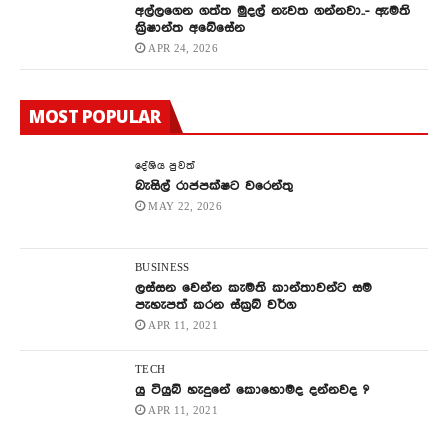
අල්ලගෙන ගත්ත මුදල් නැවත ගන්නවා..- ඇමති
ක්‍රිෂාන්ත අබේසේන
APR 24, 2026
MOST POPULAR
දේශිය පුවත්
බැසිල් රාජපක්ෂට වරෙන්තු
MAY 22, 2026
BUSINESS
ලස්සන වෙන්න කැමති කාන්තාවන්ට සම
පැහැපත් කරන ස්ක්‍රබ් වර්ග
APR 11, 2021
TECH
යු ටියුබ් හැදුනේ කොහොමද දන්නවද ?
APR 11, 2021