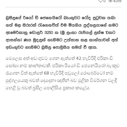
0
4319
බ්‍රසීලයේ රියෝ ඩි ජෙනෙයිරෝ බැංකුවට රෝද පුටුවක තබා
ගත් මළ සිරුරක් රැගෙනවිත් එම මියගිය පුද්ගලයාගේ නමට
ඇමෙරිකානු ඩොලර් 3250 ක (ශ්‍රී ලංකා රුපියල් ලක්ෂ 10කට
ආසන්න) ණය මුදලක් ගැනීමට උත්සාහ කළ කාන්තාවක් අත්
අඩංගුවට ගැනීමට බ්‍රසීල පොලිසිය සමත් වී ඇත.
මෙලෙස අත් අඩංගුවට ගෙන ඇත්තේ 42 හැවිරිදි එරිකා ඩි
සෝසා නම් කාන්තාවකි. එරිකා රියෝ ඩි ජෙනෙයිරෝ බැංකුව
රැගෙන විත් ඇත්තේ 68 හැවිරිදි පවුලෝ රොබෙර්ටෝ නම්
පුද්ගලයෙකු බවත් දෙදෙනා ඥාතීන් බව මූලික විමර්ශන වලදී
හෙළි වූ බවත් බ්‍රසීල පොලිසිය ප්‍රකාශ කළේය.