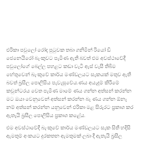
එරිකා පවුලෝ රෝද පුටුවක තබා ගනිමින් රියෝ ඩි
ජෙනෙයිරෝ බැංකුවට පැමිණ ඇති බවත් එම අවස්ථාවේදී
පවුලෝගේ බෙල්ල පහළට කඩා වැටී ඇස් වැසී තිබීම
හේතුවෙන් බැංකුවේ කාර්ය මණ්ඩලයට සැකයක් මතුව ඇති
බවත් බ්‍රසීල පොලිසිය පැවැසුවේය.ණය අයැදුම් කිරීමේ
කවුන්ටරය වෙත පැමිණ මාමේ ණය ගන්න අත්සන් කරන්න
මට ඔයා වෙනුවෙන් අත්සන් කරන්න බෑ ණය ගන්න ඕනෑ
නම් අත්සන් කරන්න යනුවෙන් එරිකා මළ සිරුරට ප්‍රකාශ කර
ඇතැයි බ්‍රසීල පොලිසිය ප්‍රකාශ කළේය.
එම අවස්ථාවේදී බැංකුවේ කාර්ය මණ්ඩලයට සැක සිතී හදිසි
ඇමතුම් අංකයට දුරකතන ඇමතුමක් ලබා දී ඇතැයි බ්‍රසීල