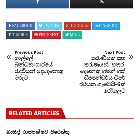
FACEBOOK
TWITTER
GOOGLE+
LINKEDIN
TUMBLR
PINTEREST
MAIL
Previous Post
Next Post
ගාල්ලේ
තරැණියක සහ
බන්ධනාගාරයේ
තරැණයන් හතර
රැඳවියන් දෙදෙනෙකු
දෙනෙකු ගමන් ගත්
මරුට
ඩිපෙන්ඩර්ය ටිපර්
රථයක ගැටෙයි-6ක්
රෝහලට
RELATED ARTICLES
බැසිල් රාජපක්ෂට වරෙන්තු