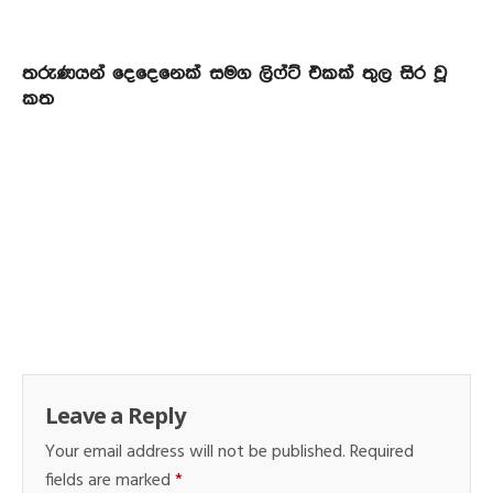
තරුණයන් දෙදෙනෙක් සමග ලිෆ්ට් එකක් තුල සිර වූ
කත
Leave a Reply
Your email address will not be published.
Required
fields are marked
*