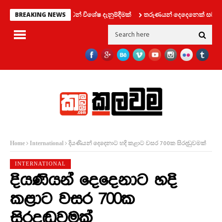
ාහන දෙපාර්තමේන්තුවෙන් විශේෂ දැනුම්දීමක්
තරුණයන් දෙදෙනෙක් සමග ලිෆ්ට් 
BREAKING NEWS
දියණියන් දෙදෙනාට හදි කළාට වසර 700ක සිරදඬුවමක්
Home
International
INTERNATIONAL
දියණියන් දෙදෙනාට හදි
කළාට වසර 700ක
සිරදඬුවමක්