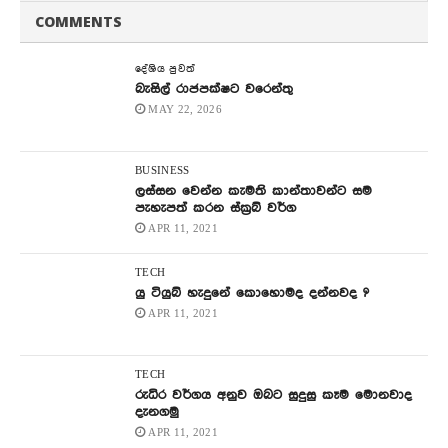
COMMENTS
දේශිය පුවත්
බැසිල් රාජපක්ෂට වරෙන්තු
MAY 22, 2026
BUSINESS
ලස්සන වෙන්න කැමති කාන්තාවන්ට සම
පැහැපත් කරන ස්ක්‍රබ් වර්ග
APR 11, 2021
TECH
යු ටියුබ් හැදුනේ කොහොමද දන්නවද ?
APR 11, 2021
TECH
රුධිර වර්ගය අනුව ඔබට සුදුසු කෑම මොනවාද
දැනගමු
APR 11, 2021