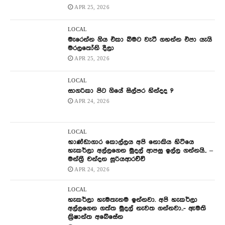
APR 25, 2026
LOCAL
මැරෙන්න ගිය එකා බිමට වැටී ගහන්න එපා යැයි
මරලතෝනි දීලා
APR 25, 2026
LOCAL
සාගරිකා පිට ගියේ සිල්පර හින්දද ?
APR 24, 2026
LOCAL
භාණ්ඩාගාර කොල්ලය අපි නොකිය හිටියෙ
හැකර්ලා අල්ලගෙන මුදල් ආපසු ඉල්ල ගන්නයි.. –
මන්ත්‍රී චන්දන සූරියආරච්චි
APR 24, 2026
LOCAL
හැකර්ලා හැමතැනම ඉන්නවා. අපි හැකර්ලා
අල්ලගෙන ගත්ත මුදල් නැවත ගන්නවා..- ඇමති
ක්‍රිෂාන්ත අබේසේන