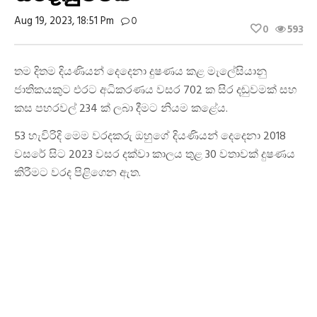
Aug 19, 2023, 18:51 Pm
0
0
593
තම දිතම දියණියන් දෙදෙනා දුෂණය කළ මැලේසියානු
ජාතිකයකුට එරට අධිකරණය වසර 702 ක සිර දඬුවමක් සහ
කස පහරවල් 234 ක් ලබා දීමට නියම කළේය.
53 හැවිරිදි මෙම වරදකරු ඔහුගේ දියණියන් දෙදෙනා 2018
වසරේ සිට 2023 වසර දක්වා කාලය තුළ 30 වතාවක් දුෂණය
කිරීමට වරද පිළිගෙන ඇත.