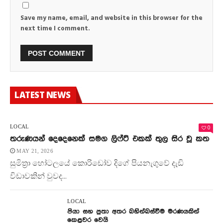
Save my name, email, and website in this browser for the
next time I comment.
LATEST NEWS
0
LOCAL
තරුණයන් දෙදෙනෙක් සමග ලිෆ්ට් එකක් තුල සිර වූ කත
MAY 21, 2026
සුමිත්‍රා හෝටලයේ කොරිඩෝව දිගේ පියනැගුවේ දැඩි
විඩාවකින් වුවද...
LOCAL
පියා සහ පුතා අතර බහින්බස්වීම මරණයකින්
කෙළවර වෙයි