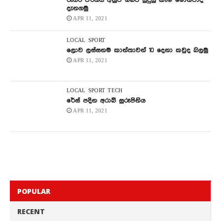
රුධිර වර්ගය අනුව ඔබට සුදුසු කෑම මොනවාද
දැනගමු
APR 11, 2021
LOCAL
SPORT
ලොව ලස්සනම කාන්තාවන් 10 දෙනා කවුද බලමු
APR 11, 2021
LOCAL
SPORT
TECH
රේස් පදින අරාබි සුරූපිනිය
APR 11, 2021
POPULAR
RECENT