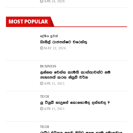
APR 24, 2026
MOST POPULAR
දේශිය පුවත්
බැසිල් රාජපක්ෂට වරෙන්තු
MAY 22, 2026
BUSINESS
ලස්සන වෙන්න කැමති කාන්තාවන්ට සම
පැහැපත් කරන ස්ක්‍රබ් වර්ග
APR 11, 2021
TECH
යු ටියුබ් හැදුනේ කොහොමද දන්නවද ?
APR 11, 2021
TECH