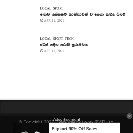
LOCAL
SPORT
ලොව ලස්සනම කාන්තාවන් 10 දෙනා කවුද බලමු
APR 11, 2021
LOCAL
SPORT
TECH
රේස් පදින අරාබි සුරූපිනිය
APR 11, 2021
© Copyright 2022- Kalawama Network (PVT) Ltd.
About Us
Fact-Checking Policy
Privacy Policy