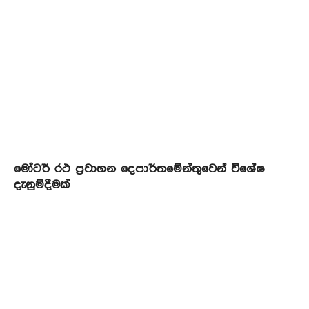
මෝටර් රථ ප්‍රවාහන දෙපාර්තමේන්තුවෙන් විශේෂ
දැනුම්දීමක්