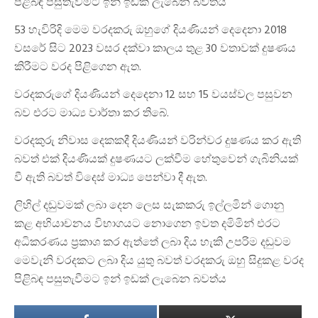
පිළිබඳ පසුතැවීමට ඉන් ඉඩක් ලැබෙන බවත්ය
53 හැවිරිදි මෙම වරදකරු ඔහුගේ දියණියන් දෙදෙනා 2018
වසරේ සිට 2023 වසර දක්වා කාලය තුළ 30 වතාවක් දුෂණය
කිරීමට වරද පිළිගෙන ඇත.
වරදකරුගේ දියණියන් දෙදෙනා 12 සහ 15 වයස්වල පසුවන
බව එරට මාධ්‍ය වාර්තා කර තිබේ.
වරදකුරු නිවාස දෙකකදී දියණියන් වරින්වර දුෂණය කර ඇති
බවත් එක් දියණියක් දුෂණයට ලක්වීම හේතුවෙන් ගැබිනියක්
වී ඇති බවත් විදෙස් මාධ්‍ය පෙන්වා දී ඇත.
ලිහිල් දඬුවමක්‌ ලබා දෙන ලෙස සැකකරු ඉල්ලමින් ගොනු
කළ අභියාචනය විභාගයට නොගෙන ඉවත දමිමින් එරට
අධිකරණය ප්‍රකාශ කර ඇත්තේ ලබා දිය හැකි උපරිම දඬුවම
මෙවැනි වරදකට ලබා දිය යුතු බවත් වරදකරු ඔහු සිදුකළ වරද
පිළිබඳ පසුතැවීමට ඉන් ඉඩක් ලැබෙන බවත්ය