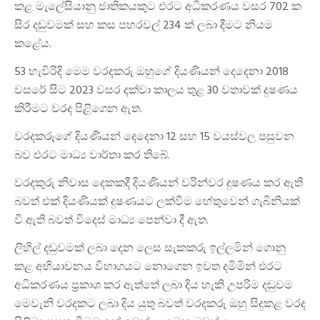
කළ මැලේසියානු ජාතිකයකුට එරට අධිකරණය වසර 702 ක
සිර දඬුවමක් සහ කස පහරවල් 234 ක් ලබා දීමට නියම
කළේය.
53 හැවිරිදි මෙම වරදකරු ඔහුගේ දියණියන් දෙදෙනා 2018
වසරේ සිට 2023 වසර දක්වා කාලය තුළ 30 වතාවක් දුෂණය
කිරීමට වරද පිළිගෙන ඇත.
වරදකරුගේ දියණියන් දෙදෙනා 12 සහ 15 වයස්වල පසුවන
බව එරට මාධ්‍ය වාර්තා කර තිබේ.
වරදකුරු නිවාස දෙකකදී දියණියන් වරින්වර දුෂණය කර ඇති
බවත් එක් දියණියක් දුෂණයට ලක්වීම හේතුවෙන් ගැබිනියක්
වී ඇති බවත් විදෙස් මාධ්‍ය පෙන්වා දී ඇත.
ලිහිල් දඬුවමක්‌ ලබා දෙන ලෙස සැකකරු ඉල්ලමින් ගොනු
කළ අභියාචනය විභාගයට නොගෙන ඉවත දමිමින් එරට
අධිකරණය ප්‍රකාශ කර ඇත්තේ ලබා දිය හැකි උපරිම දඬුවම
මෙවැනි වරදකට ලබා දිය යුතු බවත් වරදකරු ඔහු සිදුකළ වරද