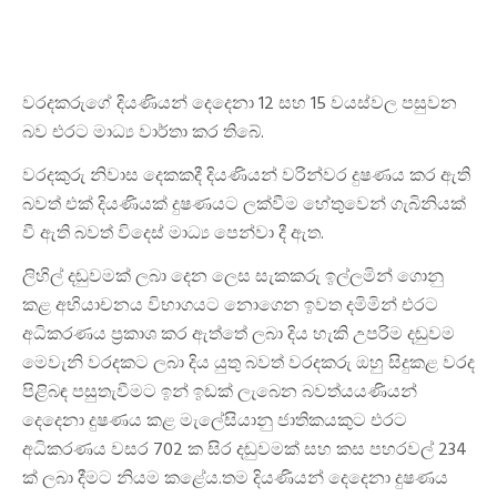
වරදකරුගේ දියණියන් දෙදෙනා 12 සහ 15 වයස්වල පසුවන
බව එරට මාධ්‍ය වාර්තා කර තිබේ.
වරදකුරු නිවාස දෙකකදී දියණියන් වරින්වර දුෂණය කර ඇති
බවත් එක් දියණියක් දුෂණයට ලක්වීම හේතුවෙන් ගැබිනියක්
වී ඇති බවත් විදෙස් මාධ්‍ය පෙන්වා දී ඇත.
ලිහිල් දඬුවමක්‌ ලබා දෙන ලෙස සැකකරු ඉල්ලමින් ගොනු
කළ අභියාචනය විභාගයට නොගෙන ඉවත දමිමින් එරට
අධිකරණය ප්‍රකාශ කර ඇත්තේ ලබා දිය හැකි උපරිම දඬුවම
මෙවැනි වරදකට ලබා දිය යුතු බවත් වරදකරු ඔහු සිදුකළ වරද
පිළිබඳ පසුතැවීමට ඉන් ඉඩක් ලැබෙන බවත්යයණියන්
දෙදෙනා දුෂණය කළ මැලේසියානු ජාතිකයකුට එරට
අධිකරණය වසර 702 ක සිර දඬුවමක් සහ කස පහරවල් 234
ක් ලබා දීමට නියම කළේය.තම දියණියන් දෙදෙනා දුෂණය