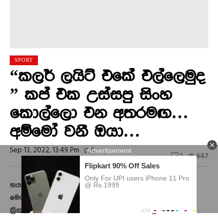
SPORT
“කලර් ලයිට් එකේ එල්ලෙමුද
” කප් එක උස්සපු සිංහ
කොල්ලො එන අතරමඟ…
අම්මෝ වනී ඔයා…
Sep 13, 2022, 13:49 Pm
0
2
447
හය වන වරටත් ආසියානු ක්‍රිකට් රජුන් ලෙස ඔටුනු පලන්
මෙරට ක්‍රිකට් ක්‍රීඩකයින් අද (13) අලුයම දිවයිනට පැමිණියා.
ක්‍රිකට් කණ්ඩායම විශේෂ රථ පෙරහැරකින් කටුනායක