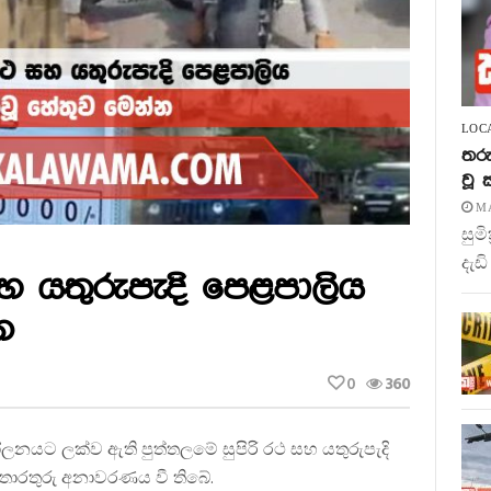
LOC
තරු
වූ
MA
සුම
දැඩි
සහ යතුරුපැදි පෙළපාලිය
න
0
360
ලනයට ලක්ව ඇති පුත්තලමේ සුපිරි රථ සහ යතුරුපැදි
තොරතුරු අනාවරණය වී තිබේ.