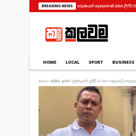
තරුණයන් දෙදෙනෙක් සමග ලිෆ්ට් එකක් තුල 
BREAKING NEWS
HOME
LOCAL
SPORT
BUSINESS
පුත්තලමේ සුපිරි රථ සහ යතුරුපැදි පෙළප
Home
දේශිය පුවත්