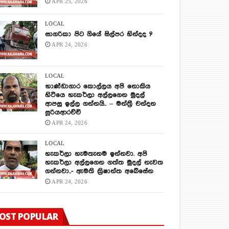
APR 25, 2026
LOCAL
සාගරිකා පිට ගියේ සිල්පර හින්දද ?
APR 24, 2026
LOCAL
භාණ්ඩාගාර කොල්ලය අපි නොකිය
හිටියෙ හැකර්ලා අල්ලගෙන මුදල්
ආපසු ඉල්ල ගන්නයි.. – මන්ත්‍රී චන්දන
සූරියආරච්චි
APR 24, 2026
LOCAL
හැකර්ලා හැමතැනම ඉන්නවා. අපි
හැකර්ලා අල්ලගෙන ගත්ත මුදල් නැවත
ගන්නවා..- ඇමති ක්‍රිෂාන්ත අබේසේන
APR 24, 2026
OST POPULAR