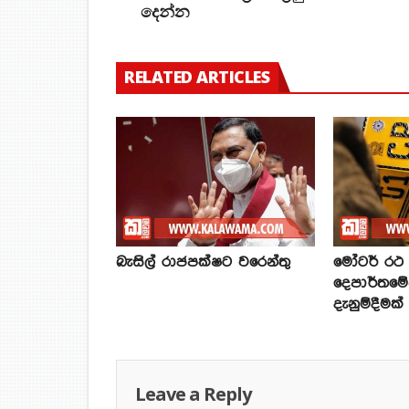
දෙන්න
RELATED ARTICLES
බැසිල් රාජපක්ෂට වරෙන්තු
මෝටර් රථ ප
දෙපාර්තමේ
දැනුම්දීමක්
Leave a Reply