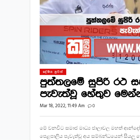
දේශිය පුවත්
පුත්තලමේ සුපිරි රථ 
පැවැත්වූ හේතුව මෙන්
Mar 18, 2022, 11:49 Am
0
මේ වනවිට සමාජ මාධ්
ය ජාලාවල මහත් ආන්දෝ
පෙළපාලිය පැවැත්වූ අය සම්බන්ධයෙන් සියලු 