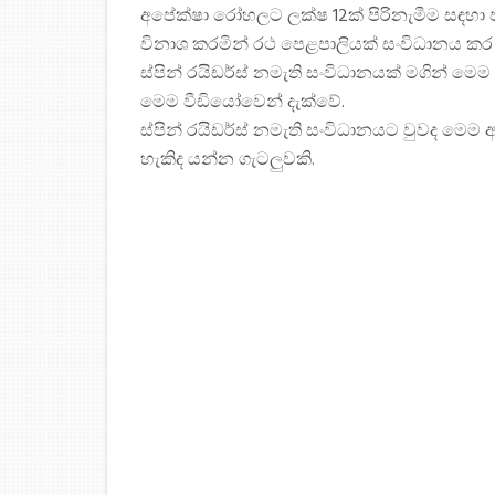
අපේක්ෂා රෝහලට ලක්ෂ 12ක් පිරිනැමීම සඳහ
විනාශ කරමින් රථ පෙළපාලියක් සංවිධානය කර 
ස්පින් රයිඩර්ස් නමැති සංවිධානයක් මගින් මෙ
මෙම වීඩියෝවෙන් දැක්වේ.
ස්පින් රයිඩර්ස් නමැති සංවිධානයට වුවද මෙම 
හැකිද යන්න ගැටලුවකි.