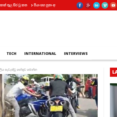
සිර වූ කත
පියා සහ පුතා අතර බහින්බස්වීම මරණයකින් කෙළවර වෙයි
කෝටි
TECH
INTERNATIONAL
INTERVIEWS
ාලිය පැවැත්වූ හේතුව මෙන්න
L