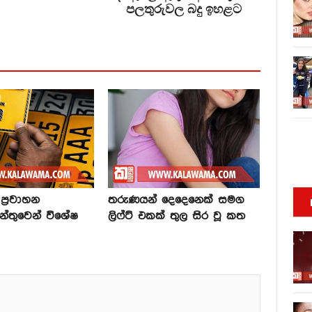
පලතුරුවල බදු ඉහළට
්‍රවාහන
තරුණයන් දෙදෙනෙක් සමග
න්තුවෙන් විශේෂ
ලිෆ්ට් එකක් තුල සිර වූ කත