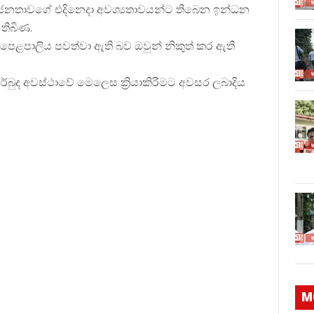
ා ජනතාවගේ එදිනෙදා අවශ්
යතාවයන්ට තිබෙන ඉන්ධන
තිබිණ.
ම පෙළපාලිය පවත්වා ඇති බව ඔවුන් නිකුත් කර ඇති
අර්බුද අවස්ථාවේ මෙලෙස ක්
රියාකිරීමට අවසර ලබාදිය
M