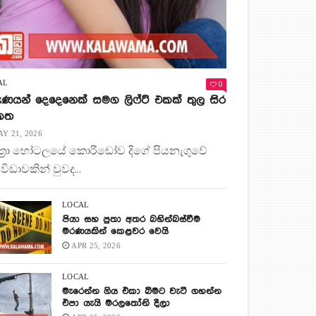
0
AL
ණයන් දෙදෙනෙක් සමග ලිෆ්ට් එකක් තුල සිර
 කත
Y 21, 2026
ිත්‍රා හෝටලයේ කොරිඩෝව දිගේ පියනැගුවේ
 විඩාවකින් වුවද...
LOCAL
පියා සහ පුතා අතර බහින්බස්වීම
මරණයකින් කෙළවර වෙයි
APR 25, 2026
LOCAL
මැරෙන්න ගිය එකා බිමට වැටී ගහන්න
එපා යැයි මරලතෝනි දීලා