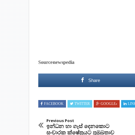
Source:newspedia
Share
FACEBOOK
TWITTER
GOOGLE+
LIN
Previous Post
ඉන්ධන හා ගෑස් දෙනකොට
සංචාරක ක්ෂේත්‍රයට ප්‍රමුඛතාව