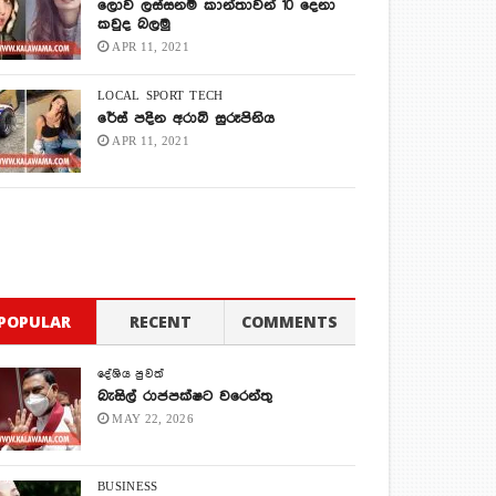
ලොව ලස්සනම කාන්තාවන් 10 දෙනා
කවුද බලමු
APR 11, 2021
LOCAL
SPORT
TECH
රේස් පදින අරාබි සුරූපිනිය
APR 11, 2021
POPULAR
RECENT
COMMENTS
දේශිය පුවත්
බැසිල් රාජපක්ෂට වරෙන්තු
MAY 22, 2026
BUSINESS