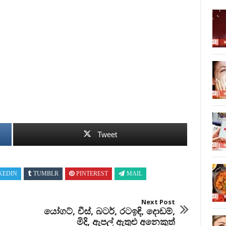
Tweet
KEDIN
TUMBLR
PINTEREST
MAIL
Next Post
යෝගට්, චීස්, බටර්, රටඉඳි, දොඩම්,
මිදි, ඇපල් ඇතුළු අනෙකුත්