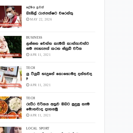
දේශිය පුවත්
බැසිල් රාජපක්ෂට වරෙන්තු
MAY 22, 2026
BUSINESS
ලස්සන වෙන්න කැමති කාන්තාවන්ට
සම පැහැපත් කරන ස්ක්‍රබ් වර්ග
APR 11, 2021
TECH
යු ටියුබ් හැදුනේ කොහොමද දන්නවද
?
APR 11, 2021
TECH
රුධිර වර්ගය අනුව ඔබට සුදුසු කෑම
මොනවාද දැනගමු
APR 11, 2021
LOCAL
SPORT