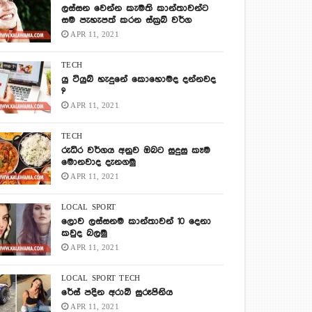
ලස්සන වෙන්න කැමති කාන්තාවන්ට
සම පැහැපත් කරන ස්ක්‍රබ් වර්ග
APR 11, 2021
TECH
යු ටියුබ් හැදුනේ කොහොමද දන්නවද
?
APR 11, 2021
TECH
රුධිර වර්ගය අනුව ඔබට සුදුසු කෑම
මොනවාද දැනගමු
APR 11, 2021
LOCAL
SPORT
ලොව ලස්සනම කාන්තාවන් 10 දෙනා
කවුද බලමු
APR 11, 2021
LOCAL
SPORT
TECH
රේස් පදින අරාබි සුරූපිනිය
APR 11, 2021