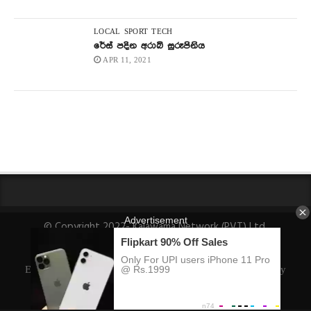
LOCAL
SPORT
TECH
රේස් පදින අරාබි සුරූපිනිය
APR 11, 2021
© Copyright 2022- Kalawama Network (PVT) Ltd.
About Us
Fact-Checking Policy
Privacy Policy
Ethics Policy
Ownership, Funding, and Advertising Policy
Corrections Policy
Editorial Team Info