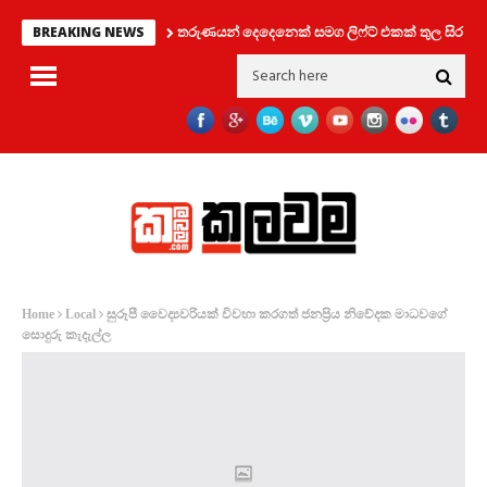
තරුණයන් දෙදෙනෙක් සමග ලිෆ්ට් එකක් තුල සිර වූ කත
BREAKING NEWS
සුරූපී වෛද්‍යවරියක් විවහා කරගත් ජනප්‍රිය නිවේදක මාධවගේ
Home
Local
සොදුරු කැදැල්ල