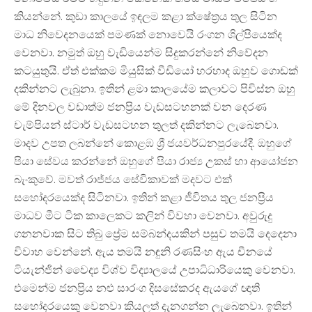
කියන්නේ. කුඩා කාලයේ ඉඳලම කළා ක්ෂේත්‍රය තුල සිටින
මාධ නිවෙදනයෙක් පමණක් නොවෙයි රංගන ශිල්පියෙක්ද
වෙනවා. නමුත් ඔහු වැඩියෙන්ම සිදුකරන්නේ නිවේදන
කටයුතුයි. ඒත් එක්කම මියුසික් වීඩියෝ හරහාද ඔහුව ගොඩක්
දකින්නට ලැබුනා. ඉතින් ළමා කාලයේම කලාවට පිවිස්න ඔහු
මේ දිනවල වඩාත්ම ජනප්‍රිය වැඩසටහනක් වන දෙරණ
චැම්පියන් ස්ටාර් වැඩසටහන තුලත් දකින්නට ලැබෙනවා.
මාදව උපත ලබන්නේ කොළඹ ශ්‍රී ජයවර්ධනපුරයේදී. ඔහුගේ
පියා සේවය කරන්නේ ඔහුගේ පියා රාජ්‍ය උකස් හා ආයෝජන
බැංකුවේ. මවත් රාජ්ජය සේවිකාවක් මදවට එක්
සහෝදරයෙක්ද සිටිනවා. ඉතින් කළා ජීවිතය තුල ජනප්‍රිය
මාධව මීට ටික කාලෙකට කලින් විවහා වෙනවා. අවුරුදු
ගනනවාක සිට තිබු ප්‍රේම සම්බන්දයකින් පසුව තමයි දෙදෙනා
විවාහ වෙන්නේ. ඇය තමයි නඳුනි රණසිංහ ඇය චීනයේ
ටියැන්ජින් වෛද්‍ය විශ්ව විද්‍යාලයේ උපාධිධාරියෙකු වෙනවා.
එමෙන්ම ජනප්‍රිය නළු සාරංග දිසසේකරද ඇයගේ ඥාති
සහෝදරයෙකු වෙනවා කියලත් දැනගන්න ලැබෙනවා. ඉතින්