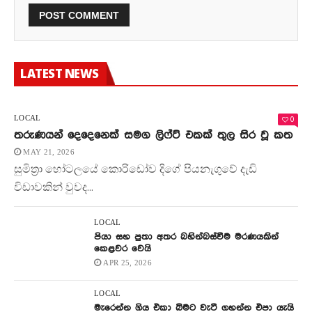
LATEST NEWS
0
LOCAL
තරුණයන් දෙදෙනෙක් සමග ලිෆ්ට් එකක් තුල සිර වූ කත
MAY 21, 2026
සුමිත්‍රා හෝටලයේ කොරිඩෝව දිගේ පියනැගුවේ දැඩි
විඩාවකින් වුවද...
LOCAL
පියා සහ පුතා අතර බහින්බස්වීම මරණයකින්
කෙළවර වෙයි
APR 25, 2026
LOCAL
මැරෙන්න ගිය එකා බිමට වැටී ගහන්න එපා යැයි