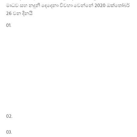
මාධව සහ නදුනි දෙදෙනා විවහා වෙන්නේ 2020 ඔක්තෝබර්
26 වන දිනයි
01.
02.
03.