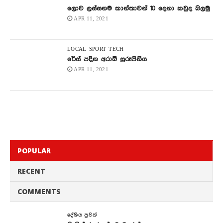
ලොව ලස්සනම කාන්තාවන් 10 දෙනා කවුද බලමු
APR 11, 2021
LOCAL
SPORT
TECH
රේස් පදින අරාබි සුරූපිනිය
APR 11, 2021
POPULAR
RECENT
COMMENTS
දේශිය පුවත්