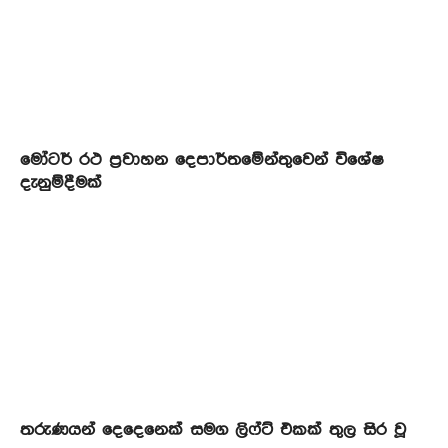
මෝටර් රථ ප්‍රවාහන දෙපාර්තමේන්තුවෙන් විශේෂ
දැනුම්දීමක්
තරුණයන් දෙදෙනෙක් සමග ලිෆ්ට් එකක් තුල සිර වූ