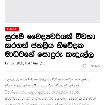
LOCAL
සුරූපී වෛද්‍යවරියක් විවහා
කරගත් ජනප්‍රිය නිවේදක
මාධවගේ සොදුරු කැදැල්ල
Jun 07, 2021, 11:47 Am
0
0
472
දෙරණ රුපවාහිනී නාලිකාවේ සිටින ජනප්‍රිය සහ දක්ෂ
නිවේදකයෙක් තමයි මාධව විජේසිංහ කියන්නේ.
විශේෂයෙන්ම ඔහුව අමුතුවෙන් හඳුන්වා දෙන්න
අවශ්ෂ්‍යතාවයක් නැහැ. මොකද බොහෝ දෙනෙකු පමණක්
නොවෙයි රටම හඳුනන කෙනෙක් තමයි මාධව විජේසිංහ