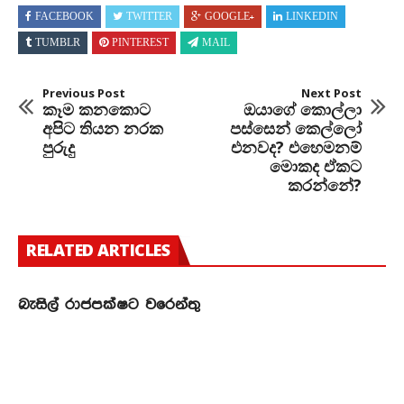
FACEBOOK
TWITTER
GOOGLE+
LINKEDIN
TUMBLR
PINTEREST
MAIL
Previous Post
Next Post
කෑම කනකොට
ඔයාගේ කොල්ලා
අපිට තියන නරක
පස්සෙන් කෙල්ලෝ
පුරුදු
එනවද? එහෙමනම්
මොකද ඒකට
කරන්නේ?
RELATED ARTICLES
බැසිල් රාජපක්ෂට වරෙන්තු