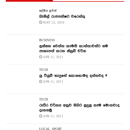
දේශිය පුවත්
බැසිල් රාජපක්ෂට වරෙන්තු
MAY 22, 2026
BUSINESS
ලස්සන වෙන්න කැමති කාන්තාවන්ට සම
පැහැපත් කරන ස්ක්‍රබ් වර්ග
APR 11, 2021
TECH
යු ටියුබ් හැදුනේ කොහොමද දන්නවද ?
APR 11, 2021
TECH
රුධිර වර්ගය අනුව ඔබට සුදුසු කෑම මොනවාද
දැනගමු
APR 11, 2021
LOCAL
SPORT