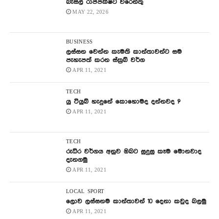
බැසිල් රාජපක්ෂට වරෙන්තු
MAY 22, 2026
BUSINESS
ලස්සන වෙන්න කැමති කාන්තාවන්ට සම
පැහැපත් කරන ස්ක්‍රබ් වර්ග
APR 11, 2021
TECH
යු ටියුබ් හැදුනේ කොහොමද දන්නවද ?
APR 11, 2021
TECH
රුධිර වර්ගය අනුව ඔබට සුදුසු කෑම මොනවාද
දැනගමු
APR 11, 2021
LOCAL
SPORT
ලොව ලස්සනම කාන්තාවන් 10 දෙනා කවුද බලමු
APR 11, 2021