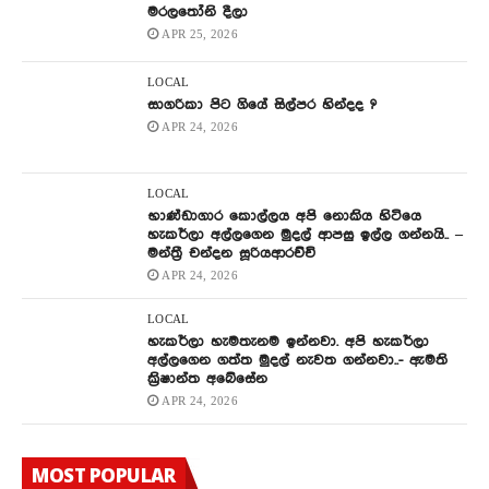
මරලතෝනි දීලා
APR 25, 2026
LOCAL
සාගරිකා පිට ගියේ සිල්පර හින්දද ?
APR 24, 2026
LOCAL
භාණ්ඩාගාර කොල්ලය අපි නොකිය හිටියෙ
හැකර්ලා අල්ලගෙන මුදල් ආපසු ඉල්ල ගන්නයි.. –
මන්ත්‍රී චන්දන සූරියආරච්චි
APR 24, 2026
LOCAL
හැකර්ලා හැමතැනම ඉන්නවා. අපි හැකර්ලා
අල්ලගෙන ගත්ත මුදල් නැවත ගන්නවා..- ඇමති
ක්‍රිෂාන්ත අබේසේන
APR 24, 2026
MOST POPULAR