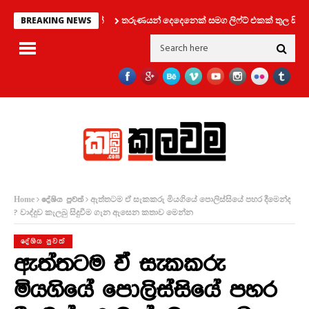
තරුණයන් දෙදෙනෙක් සමග ලිෆ්ට් එකක් තුල සිර වූ ක
BREAKING NEWS
ඇත්තටම ඒ සැකකරු මියගියේ පොලිස්සියේ පහර දීමෙන්ද
Home
දේශිය පුවත්
? වාද්දුව කැලබු සිදුවීම ගැන ඇසෙන කතාව මෙන්න
දේශිය පුවත්
ඇත්තටම ඒ සැකකරු
මියගියේ පොලිස්සියේ පහර