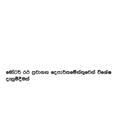
මෝටර් රථ ප්‍රවාහන දෙපාර්තමේන්තුවෙන් විශේෂ
දැනුම්දීමක්