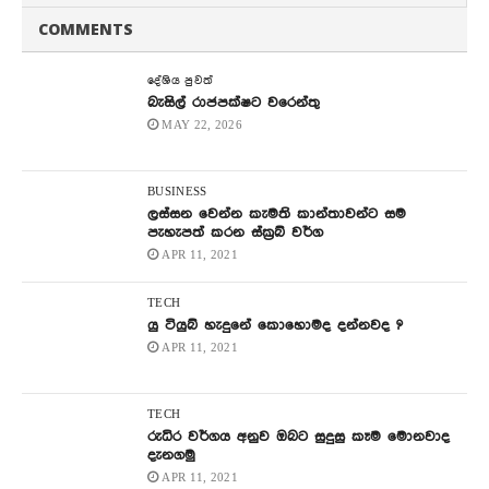
COMMENTS
දේශිය පුවත්
බැසිල් රාජපක්ෂට වරෙන්තු
MAY 22, 2026
BUSINESS
ලස්සන වෙන්න කැමති කාන්තාවන්ට සම
පැහැපත් කරන ස්ක්‍රබ් වර්ග
APR 11, 2021
TECH
යු ටියුබ් හැදුනේ කොහොමද දන්නවද ?
APR 11, 2021
TECH
රුධිර වර්ගය අනුව ඔබට සුදුසු කෑම මොනවාද
දැනගමු
APR 11, 2021