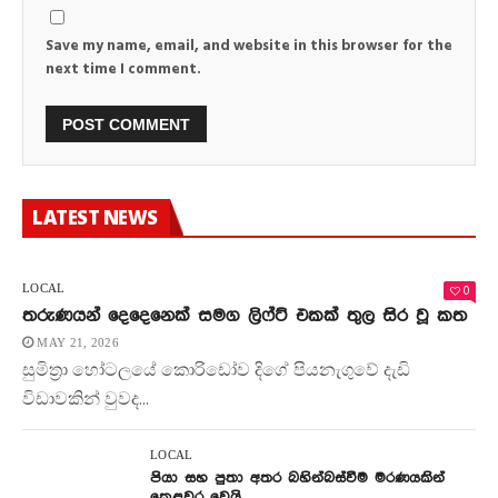
Save my name, email, and website in this browser for the
next time I comment.
LATEST NEWS
0
LOCAL
තරුණයන් දෙදෙනෙක් සමග ලිෆ්ට් එකක් තුල සිර වූ කත
MAY 21, 2026
සුමිත්‍රා හෝටලයේ කොරිඩෝව දිගේ පියනැගුවේ දැඩි
විඩාවකින් වුවද...
LOCAL
පියා සහ පුතා අතර බහින්බස්වීම මරණයකින්
කෙළවර වෙයි