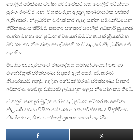
පොලිස් පරීක්ෂක චන්න අමරසේකර සහ පොලිස් පරීක්ෂක
සුරංග රණවීර යන මහත්වරුන් ඇතුලු කණ්ඩායමක් පත්කර
ඇති අතර , නිළධාරීන් වරදක් කර ඇද්ද යන්න සම්බන්ධයෙන්
නිරීක්ෂණය කිරීමට කළුතර සහකාර පොලිස් අධිකාරි සුනෙත්
ශාන්ත මහතා ගේ ප්‍රධානත්වයෙන් විමර්ශණයක් ක්‍රියාත්මක
බව කළුතර නියෝජ්‍ය පොලිස්පති කාර්යාලයේ නිළධාරියෙක්
පැවසීය .
මියගිය තැනැත්තාගේ මෘතදේහය සම්බන්ධයෙන් පානදුර
මහේස්ත්‍රාත් පරීක්ෂණය සිදුකර ඇති අතර, අධිකරණ
නියෝගයට අනුව අද දින පශ්චාත් මරණ පරීක්ෂණය සිදුකර
අධිකරණ වෛද්‍ය වාර්ථාව ලබාදෙන ලෙස නියෝග කර තිබේ.
ඒ අනුව පානදුර මුලික රෝහලේ ප්‍රධාන අධිකරණ වෛද්‍ය
නිළධාරී වරයා විසින් පශ්චාත් මරණ පරීක්ෂණය සිදුකිරීමට
නියමිතව ඇති බව රෝහල් ප්‍රකාශකයෙක් පැවසීය .