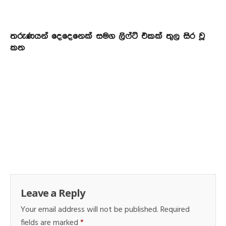
තරුණයන් දෙදෙනෙක් සමග ලිෆ්ට් එකක් තුල සිර වූ
කත
Leave a Reply
Your email address will not be published.
Required
fields are marked
*