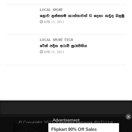
LOCAL
SPORT
ලොව ලස්සනම කාන්තාවන් 10 දෙනා කවුද බලමු
APR 11, 2021
LOCAL
SPORT
TECH
රේස් පදින අරාබි සුරූපිනිය
APR 11, 2021
© Copyright 2022- Kalawama Network (PVT) Ltd.
About Us
Fact-Checking Policy
Privacy Policy