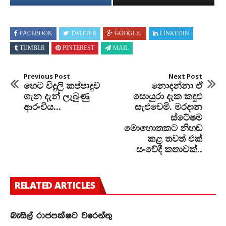
FACEBOOK
TWITTER
GOOGLE+
LINKEDIN
TUMBLR
PINTEREST
MAIL
Previous Post
Next Post
හෙට විදුලි කප්පාදුව
නොදන්නා ඒ
ගැන දැන් ලැබුණු
සොයුරා දැක කඳුළු
ආරංචිය...
සැළුවෙමි. මරදාන
ස්ටේෂම
මොහොතකට නිහඬ
කළ තවත් එක්
සංවේදී කතාවක්..
RELATED ARTICLES
බැසිල් රාජපක්ෂට වරෙන්තු