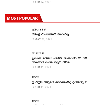
APR 24, 2026
MOST POPULAR
දේශිය පුවත්
බැසිල් රාජපක්ෂට වරෙන්තු
MAY 22, 2026
BUSINESS
ලස්සන වෙන්න කැමති කාන්තාවන්ට සම
පැහැපත් කරන ස්ක්‍රබ් වර්ග
APR 11, 2021
TECH
යු ටියුබ් හැදුනේ කොහොමද දන්නවද ?
APR 11, 2021
TECH