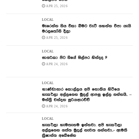
APR 25, 2026
LOCAL
මැරෙන්න ගිය එකා බිමට වැටී ගහන්න එපා යැයි
මරලතෝනි දීලා
APR 25, 2026
LOCAL
සාගරිකා පිට ගියේ සිල්පර හින්දද ?
APR 24, 2026
LOCAL
භාණ්ඩාගාර කොල්ලය අපි නොකිය හිටියෙ
හැකර්ලා අල්ලගෙන මුදල් ආපසු ඉල්ල ගන්නයි.. –
මන්ත්‍රී චන්දන සූරියආරච්චි
APR 24, 2026
LOCAL
හැකර්ලා හැමතැනම ඉන්නවා. අපි හැකර්ලා
අල්ලගෙන ගත්ත මුදල් නැවත ගන්නවා..- ඇමති
ක්‍රිෂාන්ත අබේසේන