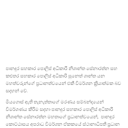
පානදුර සහකාර පොලිස් අධිකාරී නිශාන්ත සේනාරත්න සහ
කළුතර සහකාර පොලිස් අධිකාරි සුනෙත් ශාන්ත යන
මහත්වරුන්ගේ ප්‍රධානත්වයෙන් එකී විමර්ශන ක්‍රියාත්මක බව
සදහන් වේ.
මියගොස් ඇති තැනැත්තාගේ මරණය සම්බන්දයෙන්
විමර්ශණය කිරීම සදහා පානදුර සහකාර පොලිස් අධිකාරී
නිශාන්ත සේනාරත්න මහතාගේ ප්‍රධානත්වයෙන්, පානදුර
කොට්ඨාසය අපරාධ විමර්ශන ඒකකයේ ස්ථානාධිපති ප්‍රධාන