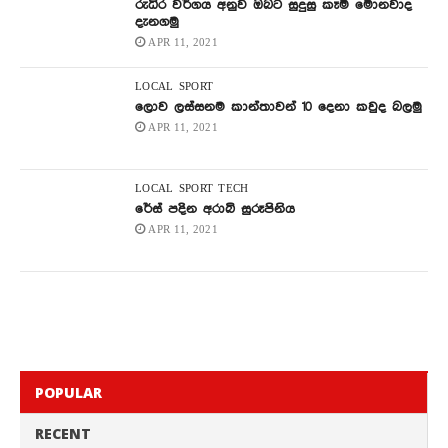
රුධිර වර්ගය අනුව ඔබට සුදුසු කෑම මොනවාද
දැනගමු
APR 11, 2021
LOCAL
SPORT
ලොව ලස්සනම කාන්තාවන් 10 දෙනා කවුද බලමු
APR 11, 2021
LOCAL
SPORT
TECH
රේස් පදින අරාබි සුරූපිනිය
APR 11, 2021
POPULAR
RECENT