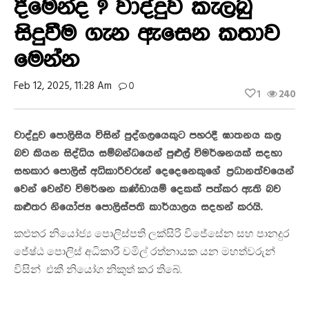
දීමෙන්ද ? වාද්දුව කැලබු
සිදුවීම ගැන ඇසෙන කතාව
මෙන්න
Feb 12, 2025, 11:28 Am
0
1
240
වාද්දුව පොලිසිය විසින් පුද්ගලයෙකුට පහරදී ඝාතනය කල
බව කියන සිද්ධිය සම්බන්ධයෙන් පුළුල් විමර්ශනයක් සදහා
සහකාර පොලිස් අධිකාරිවරුන් දෙදෙනෙකුගේ ප්‍රධානත්වයෙන්
වෙන් වෙන්ව විමර්ශන කණ්ඩායම් දෙකක් පත්කර ඇති බව
කළුතර නියෝජ්‍ය පොලිස්පති කාර්යාලය සදහන් කරයි.
කළුතර නියෝජ්‍ය පොලිස්පති ලක්සිරි විජේසේන සහ පානදුර
ජේෂ්ඨ පොලිස් අධිකාරී චමිල් රත්නායක යන මහත්වරුන්
විසින් එකී නියෝග නිකුත් කර තිබේ.