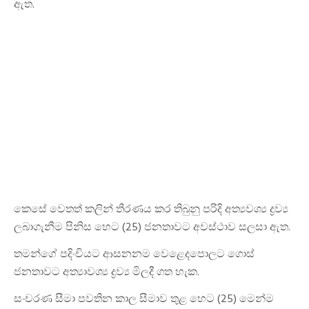
ඇත.
කෙසේ වෙතත් කලින් තීරණය කර තිබුනු පරිදි අත්‍යවශ්‍ය ද්‍රව්‍ය
ලබාගැනීම පිනිස හෙට (25) ජනතාවට අවස්ථාව සලසා ඇත.
තමන්ගේ පදිංචියට ආසනනම වෙළෙදපොලට ගොස්
ජනතාවට අත්‍යාවශ්‍ය ද්‍රව්‍ය මිලදී ගත හැක.
සංචරණ සීමා පවතින කාල සීමාව තුළ හෙට (25) මෙන්ම