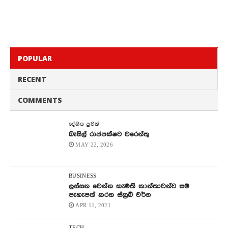
POPULAR
RECENT
COMMENTS
දේශිය පුවත්
බැසිල් රාජපක්ෂට වරෙන්තු
MAY 22, 2026
BUSINESS
ලස්සන වෙන්න කැමති කාන්තාවන්ට සම
පැහැපත් කරන ස්ක්‍රබ් වර්ග
APR 11, 2021