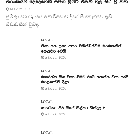
තරුණයන් දෙදෙනෙක් සමග ලිෆ්ට් එකක් තුල සිර වූ කත
MAY 21, 2026
සුමිත්‍රා හෝටලයේ කොරිඩෝව දිගේ පියනැගුවේ දැඩි
විඩාවකින් වුවද...
LOCAL
පියා සහ පුතා අතර බහින්බස්වීම මරණයකින්
කෙළවර වෙයි
APR 25, 2026
LOCAL
මැරෙන්න ගිය එකා බිමට වැටී ගහන්න එපා යැයි
මරලතෝනි දීලා
APR 25, 2026
LOCAL
සාගරිකා පිට ගියේ සිල්පර හින්දද ?
APR 24, 2026
LOCAL