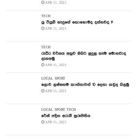
APR 11, 2021
TECH
යු ටියුබ් හැදුනේ කොහොමද දන්නවද ?
APR 11, 2021
TECH
රුධිර වර්ගය අනුව ඔබට සුදුසු කෑම මොනවාද
දැනගමු
APR 11, 2021
LOCAL
SPORT
ලොව ලස්සනම කාන්තාවන් 10 දෙනා කවුද බලමු
APR 11, 2021
LOCAL
SPORT
TECH
රේස් පදින අරාබි සුරූපිනිය
APR 11, 2021