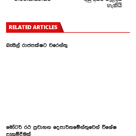
හැකියි
RELATED ARTICLES
බැසිල් රාජපක්ෂට වරෙන්තු
මෝටර් රථ ප්‍රවාහන දෙපාර්තමේන්තුවෙන් විශේෂ
දැනුම්දීමක්