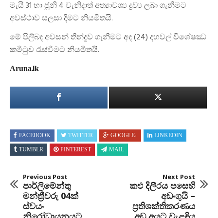
මැයි 31 හා ජූනි 4 වැනිදාත් අත්‍යාවශ්‍ය ද්‍රව්‍ය ලබා ගැනීමට
අවස්ථාව සලසා දීමට නියමිතයි.
මේ පිලිබද අවසන් තීන්දුව ගැනීමට අද (24) දහවල් වි⁣ශේෂඣ
කමිටුව රැස්වීමට නියමිතයි.
Aruna.lk
FACEBOOK
TWITTER
GOOGLE+
LINKEDIN
TUMBLR
PINTEREST
MAIL
Previous Post
Next Post
පාර්ලිමේන්තු
කළු දිලීරය පසෙහි
මන්ත්‍රීවරු 04ක්
අඩංගුයි –
ස්වයං
ප්‍රතිශක්තිකරණය
නිරෝධායනයට
අඩු අයට වැළඳිය