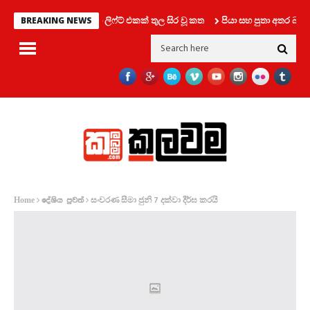
යන් දෙදෙනෙක් සමග ලිෆ්ට් එකක් තුල සිර වූ කත
පියා සහ පුතා අතර බහින්
BREAKING NEWS
සංචරණ සීමා ජුනි 7 දක්වා දීර්ඝ කරයි
Home
දේශිය පුවත්