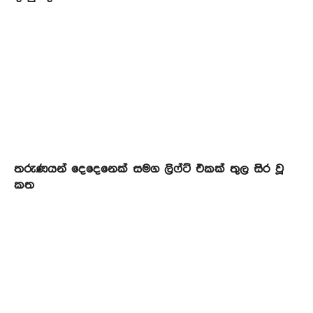
තරුණයන් දෙදෙනෙක් සමග ලිෆ්ට් එකක් තුල සිර වූ
කත