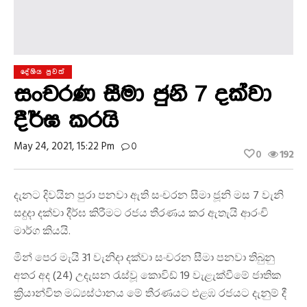
දේශිය පුවත්
සංචරණ සීමා ජුනි 7 දක්වා
දීර්ඝ කරයි
May 24, 2021, 15:22 Pm
0
0
192
දැනට දිවයින පුරා පනවා ඇති සංචරන සීමා ජූනි මස 7 වැනි
සදුදා දක්වා දීර්ඝ කිරීමට රජය තීරණය කර ඇතැයි ආරංචි
මාර්ග කියයි.
මින් පෙර මැයි 31 වැනිදා දක්වා සංචරන සීමා පනවා තිබුනු
අතර අද (24) උදැසන රැස්වූ කොවිඩ් 19 වැළැක්වීමේ ජාතික
ක්‍රියාන්විත මධ්‍යස්ථානය මේ තීරණයට එළඹ රජයට දැනුම් දී