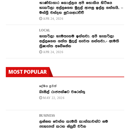
භාණ්ඩාගාර කොල්ලය අපි නොකිය හිටියෙ
හැකර්ලා අල්ලගෙන මුදල් ආපසු ඉල්ල ගන්නයි.. –
මන්ත්‍රී චන්දන සූරියආරච්චි
APR 24, 2026
LOCAL
හැකර්ලා හැමතැනම ඉන්නවා. අපි හැකර්ලා
අල්ලගෙන ගත්ත මුදල් නැවත ගන්නවා..- ඇමති
ක්‍රිෂාන්ත අබේසේන
APR 24, 2026
MOST POPULAR
දේශිය පුවත්
බැසිල් රාජපක්ෂට වරෙන්තු
MAY 22, 2026
BUSINESS
ලස්සන වෙන්න කැමති කාන්තාවන්ට සම
පැහැපත් කරන ස්ක්‍රබ් වර්ග