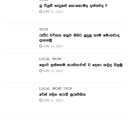
TECH
යු ටියුබ් හැදුනේ කොහොමද දන්නවද ?
APR 11, 2021
TECH
රුධිර වර්ගය අනුව ඔබට සුදුසු කෑම මොනවාද
දැනගමු
APR 11, 2021
LOCAL
SPORT
ලොව ලස්සනම කාන්තාවන් 10 දෙනා කවුද බලමු
APR 11, 2021
LOCAL
SPORT
TECH
රේස් පදින අරාබි සුරූපිනිය
APR 11, 2021