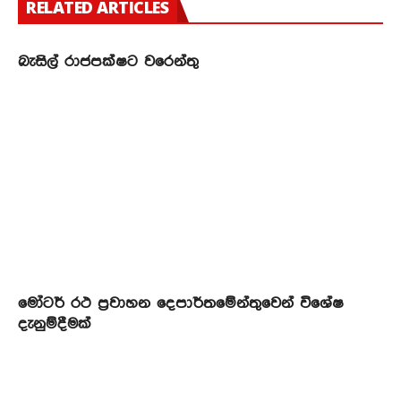
RELATED ARTICLES
බැසිල් රාජපක්ෂට වරෙන්තු
මෝටර් රථ ප්‍රවාහන දෙපාර්තමේන්තුවෙන් විශේෂ
දැනුම්දීමක්