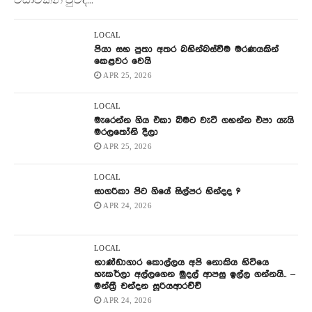
විඩාවකින් වුවද...
LOCAL
පියා සහ පුතා අතර බහින්බස්වීම මරණයකින්
කෙළවර වෙයි
APR 25, 2026
LOCAL
මැරෙන්න ගිය එකා බිමට වැටී ගහන්න එපා යැයි
මරලතෝනි දීලා
APR 25, 2026
LOCAL
සාගරිකා පිට ගියේ සිල්පර හින්දද ?
APR 24, 2026
LOCAL
භාණ්ඩාගාර කොල්ලය අපි නොකිය හිටියෙ
හැකර්ලා අල්ලගෙන මුදල් ආපසු ඉල්ල ගන්නයි.. –
මන්ත්‍රී චන්දන සූරියආරච්චි
APR 24, 2026