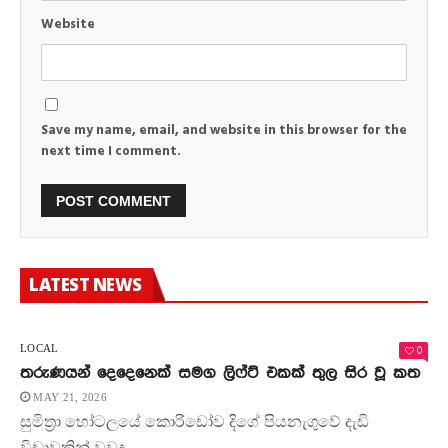
Website
Save my name, email, and website in this browser for the
next time I comment.
LATEST NEWS
0
LOCAL
තරුණයන් දෙදෙනෙක් සමග ලිෆ්ට් එකක් තුල සිර වූ කත
MAY 21, 2026
සුමිත්‍රා හෝටලයේ කොරිඩෝව දිගේ පියනැගුවේ දැඩි