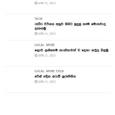
APR 11, 2021
TECH
රුධිර වර්ගය අනුව ඔබට සුදුසු කෑම මොනවාද
දැනගමු
APR 11, 2021
LOCAL
SPORT
ලොව ලස්සනම කාන්තාවන් 10 දෙනා කවුද බලමු
APR 11, 2021
LOCAL
SPORT
TECH
රේස් පදින අරාබි සුරූපිනිය
APR 11, 2021