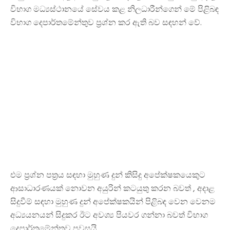
විභාග මධ්‍යස්ථානයේ සේවය කළ නිලධාරීන්ගෙන් මේ පිළිබඳ
විභාග දෙපාර්තමේන්තුව ප්‍රශ්න කර ඇති බව සඳහන් වේ.
එම ප්‍රශ්න පත්‍රය සඳහා මුහුණ දුන් කිසිදු අපේක්ෂකයෙකුට
ආසාධාරණයක් නොවන අයුරින් කටයුතු කරන බවත් , අදාළ
සිදුවීම් සඳහා මුහුණ දුන් අපේක්ෂකයින් පිළිබඳ වෙන වෙනම
අධ්‍යයනයන් සිදුකර ඊට අවශ්‍ය පියවර ගන්නා බවත් විභාග
දෙපාර්තමේන්තුව පවසයි.