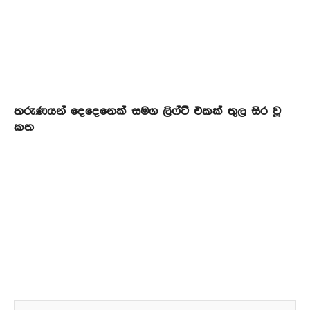
තරුණයන් දෙදෙනෙක් සමග ලිෆ්ට් එකක් තුල සිර වූ
කත