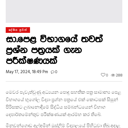
දේශිය පුවත්
සා.පෙළ විභාගයේ තවත්
ප්‍රශ්න පත්‍රයක් ගැන
පරීක්ෂණයක්
May 17, 2024, 18:49 Pm
0
0
288
මෙවර පැවැත්වුණු අධ්‍යයන පොදු සහතික පත්‍ර සාමාන්‍ය පෙළ
විභාගයේ භුගෝල විද්‍යා ප්‍රශ්න පත්‍රයේ එක් කොටසක් සිසුන්
පිරිසකට ලබානොදීමේ සිද්ධිය සම්බන්ධයෙන් විභාග
දෙපාර්තමේන්තුව පරීක්ෂණයක් ආරම්භ කර තිබේ.
මිනුවන්ගොඩ අල්අමීන් මුස්ලිම් විද්‍යාලයේ පිහිටුවා තිබු අදාළ