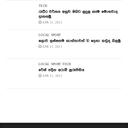
TECH
රුධිර වර්ගය අනුව ඔබට සුදුසු කෑම මොනවාද
දැනගමු
APR 11, 2021
LOCAL
SPORT
ලොව ලස්සනම කාන්තාවන් 10 දෙනා කවුද බලමු
APR 11, 2021
LOCAL
SPORT
TECH
රේස් පදින අරාබි සුරූපිනිය
APR 11, 2021