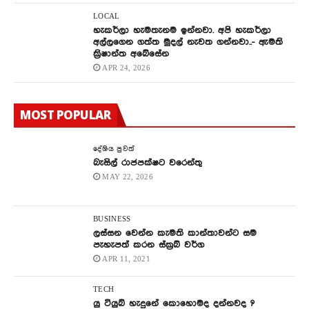
LOCAL
හැකර්ලා හැමතැනම ඉන්නවා. අපි හැකර්ලා
අල්ලගෙන ගත්ත මුදල් නැවත ගන්නවා..- ඇමති
ක්‍රිෂාන්ත අබේසේන
APR 24, 2026
MOST POPULAR
දේශිය පුවත්
බැසිල් රාජපක්ෂට වරෙන්තු
MAY 22, 2026
BUSINESS
ලස්සන වෙන්න කැමති කාන්තාවන්ට සම
පැහැපත් කරන ස්ක්‍රබ් වර්ග
APR 11, 2021
TECH
යු ටියුබ් හැදුනේ කොහොමද දන්නවද ?