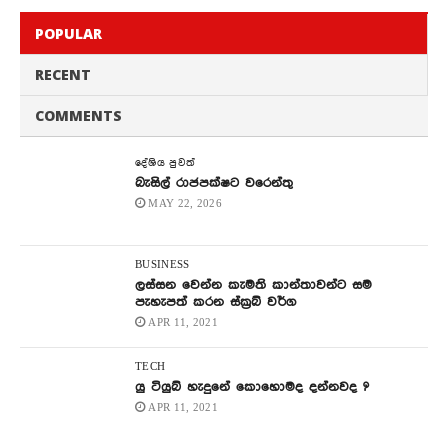
POPULAR
RECENT
COMMENTS
දේශිය පුවත්
බැසිල් රාජපක්ෂට වරෙන්තු
MAY 22, 2026
BUSINESS
ලස්සන වෙන්න කැමති කාන්තාවන්ට සම
පැහැපත් කරන ස්ක්‍රබ් වර්ග
APR 11, 2021
TECH
යු ටියුබ් හැදුනේ කොහොමද දන්නවද ?
APR 11, 2021