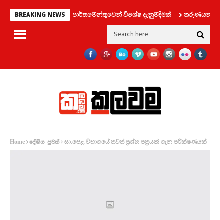
මෝටර් රථ ප්‍රවාහන දෙපාර්තමේන්තුවෙන් විශේෂ දැනුම්දීමක්
තරුණයන් දෙදෙනෙක
BREAKING NEWS
සා.පෙළ විභාගයේ තවත් ප්‍රශ්න පත්‍රයක් ගැන පරීක්ෂණයක්
Home
දේශිය පුවත්