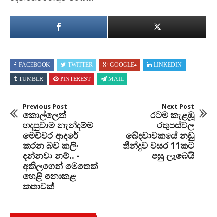
FACEBOOK
TWITTER
GOOGLE+
LINKEDIN
TUMBLR
PINTEREST
MAIL
Previous Post
Next Post
කොල්ලෙක්
රටම කැළඹූ
හදපුවාම නැන්දම්ම
රතුපස්වල
මෙච්චර ආදරේ
ඛේදවාචකයේ නඩු
කරන බව කලිං
තීන්දුව වසර 11කට
දන්නවා නම්.. -
පසු ලැබෙයි
අකිලගෙන් මෙතෙක්
හෙළි නොකළ
කතාවක්