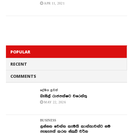
APR 11, 2021
POPULAR
RECENT
COMMENTS
දේශිය පුවත්
බැසිල් රාජපක්ෂට වරෙන්තු
MAY 22, 2026
BUSINESS
ලස්සන වෙන්න කැමති කාන්තාවන්ට සම
පැහැපත් කරන ස්ක්‍රබ් වර්ග