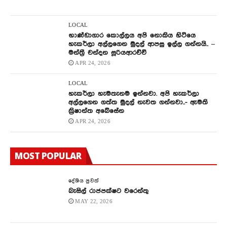
LOCAL
භාණ්ඩාගාර කොල්ලය අපි නොකිය හිටියෙ
හැකර්ලා අල්ලගෙන මුදල් ආපසු ඉල්ල ගන්නයි.. –
මන්ත්‍රී චන්දන සූරියආරච්චි
APR 24, 2026
LOCAL
හැකර්ලා හැමතැනම ඉන්නවා. අපි හැකර්ලා
අල්ලගෙන ගත්ත මුදල් නැවත ගන්නවා..- ඇමති
ක්‍රිෂාන්ත අබේසේන
APR 24, 2026
MOST POPULAR
දේශිය පුවත්
බැසිල් රාජපක්ෂට වරෙන්තු
MAY 22, 2026