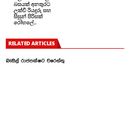
බසයක් අනතුරට
ලක්වී රියදුරු සහ
සිසුන් පිරිසක්
රෝහලේ..
RELATED ARTICLES
බැසිල් රාජපක්ෂට වරෙන්තු