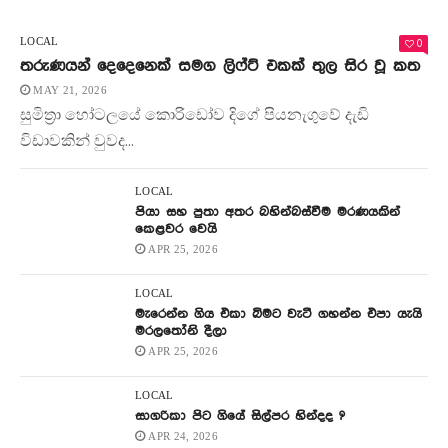
0
LOCAL
තරුණයන් දෙදෙනෙක් සමග ලිෆ්ට් එකක් තුල සිර වූ කත
MAY 21, 2026
සුමිත්‍රා හෝටලයේ කොරිඩෝව දිගේ පියනැගුවේ දැඩි
විඩාවකින් වුවද...
LOCAL
පියා සහ පුතා අතර බහින්බස්වීම මරණයකින්
කෙළවර වෙයි
APR 25, 2026
LOCAL
මැරෙන්න ගිය එකා බිමට වැටී ගහන්න එපා යැයි
මරලතෝනි දීලා
APR 25, 2026
LOCAL
සාගරිකා පිට ගියේ සිල්පර හින්දද ?
APR 24, 2026