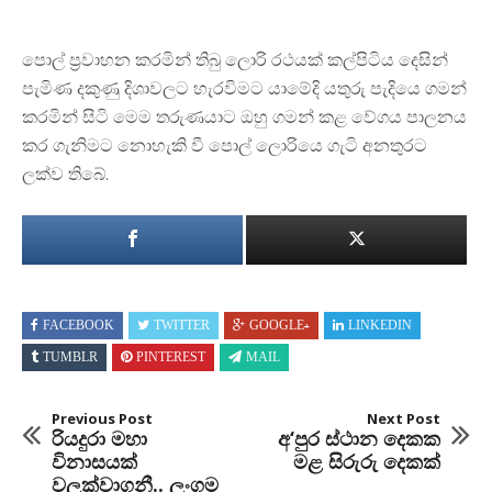
පොල් ප්‍රවාහන කරමින් තිබු ලොරි රථයක් කල්පිටිය දෙසින්
පැමිණ දකුණු දිශාවලට හැරවිමට යාමේදි යතුරු පැදියෙ ගමන්
කරමින් සිටි මෙම තරුණයාට ඔහු ගමන් කළ වේගය පාලනය
කර ගැනිමට නොහැකි වී පොල් ලොරියෙ ගැටි අනතුරට
ලක්ව තිබේ.
FACEBOOK
TWITTER
GOOGLE+
LINKEDIN
TUMBLR
PINTEREST
MAIL
Previous Post
Next Post
රියදුරා මහා
අ‘පුර ස්ථාන දෙකක
විනාසයක්
මළ සිරුරු දෙකක්
වලක්වාගනී.. ලංගම