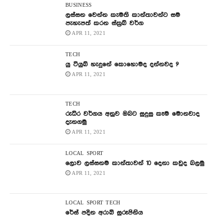
BUSINESS
ලස්සන වෙන්න කැමති කාන්තාවන්ට සම
පැහැපත් කරන ස්ක්‍රබ් වර්ග
APR 11, 2021
TECH
යු ටියුබ් හැදුනේ කොහොමද දන්නවද ?
APR 11, 2021
TECH
රුධිර වර්ගය අනුව ඔබට සුදුසු කෑම මොනවාද
දැනගමු
APR 11, 2021
LOCAL
SPORT
ලොව ලස්සනම කාන්තාවන් 10 දෙනා කවුද බලමු
APR 11, 2021
LOCAL
SPORT
TECH
රේස් පදින අරාබි සුරූපිනිය