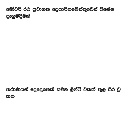
මෝටර් රථ ප්‍රවාහන දෙපාර්තමේන්තුවෙන් විශේෂ
දැනුම්දීමක්
තරුණයන් දෙදෙනෙක් සමග ලිෆ්ට් එකක් තුල සිර වූ
කත