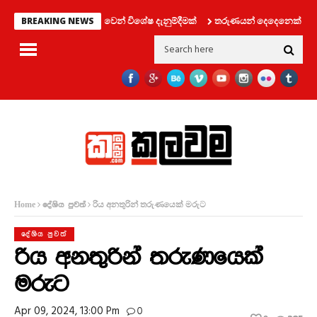
්‍රවාහන දෙපාර්තමේන්තුවෙන් විශේෂ දැනුම්දීමක්
තරුණයන් දෙදෙනෙක් සමග ලිෆ
BREAKING NEWS
රිය අනතුරින් තරුණයෙක් මරුට
Home
දේශිය පුවත්
දේශිය පුවත්
රිය අනතුරින් තරුණයෙක්
මරුට
Apr 09, 2024, 13:00 Pm
0