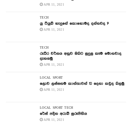
APR 11, 2021
TECH
යු ටියුබ් හැදුනේ කොහොමද දන්නවද ?
APR 11, 2021
TECH
රුධිර වර්ගය අනුව ඔබට සුදුසු කෑම මොනවාද
දැනගමු
APR 11, 2021
LOCAL
SPORT
ලොව ලස්සනම කාන්තාවන් 10 දෙනා කවුද බලමු
APR 11, 2021
LOCAL
SPORT
TECH
රේස් පදින අරාබි සුරූපිනිය
APR 11, 2021