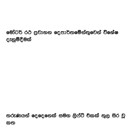
මෝටර් රථ ප්‍රවාහන දෙපාර්තමේන්තුවෙන් විශේෂ
දැනුම්දීමක්
තරුණයන් දෙදෙනෙක් සමග ලිෆ්ට් එකක් තුල සිර වූ
කත