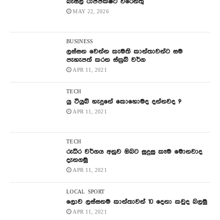
බැසිල් රාජපක්ෂට වරෙන්තු
MAY 22, 2026
BUSINESS
ලස්සන වෙන්න කැමති කාන්තාවන්ට සම
පැහැපත් කරන ස්ක්‍රබ් වර්ග
APR 11, 2021
TECH
යු ටියුබ් හැදුනේ කොහොමද දන්නවද ?
APR 11, 2021
TECH
රුධිර වර්ගය අනුව ඔබට සුදුසු කෑම මොනවාද
දැනගමු
APR 11, 2021
LOCAL
SPORT
ලොව ලස්සනම කාන්තාවන් 10 දෙනා කවුද බලමු
APR 11, 2021