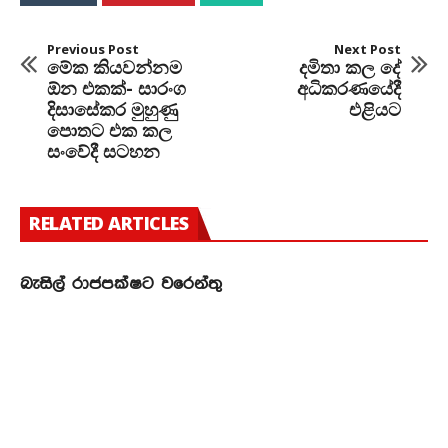
Previous Post
Next Post
මේක කියවන්නම
දමිතා කල දේ
ඕන එකක්- සාරංග
අධිකරණයේදී
දිසාසේකර මුහුණු
එළියට
පොතට එක කල
සංවේදී සටහන
RELATED ARTICLES
බැසිල් රාජපක්ෂට වරෙන්තු