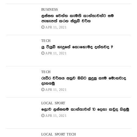
BUSINESS
ලස්සන වෙන්න කැමති කාන්තාවන්ට සම
පැහැපත් කරන ස්ක්‍රබ් වර්ග
APR 11, 2021
TECH
යු ටියුබ් හැදුනේ කොහොමද දන්නවද ?
APR 11, 2021
TECH
රුධිර වර්ගය අනුව ඔබට සුදුසු කෑම මොනවාද
දැනගමු
APR 11, 2021
LOCAL
SPORT
ලොව ලස්සනම කාන්තාවන් 10 දෙනා කවුද බලමු
APR 11, 2021
LOCAL
SPORT
TECH