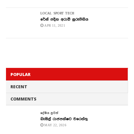
LOCAL
SPORT
TECH
රේස් පදින අරාබි සුරූපිනිය
APR 11, 2021
POPULAR
RECENT
COMMENTS
දේශිය පුවත්
බැසිල් රාජපක්ෂට වරෙන්තු
MAY 22, 2026