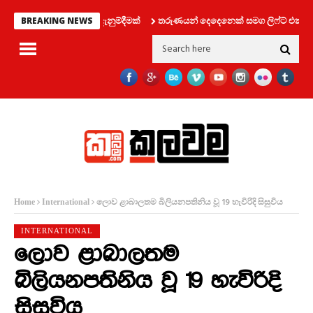
්තමේන්තුවෙන් විශේෂ දැනුම්දීමක්
තරුණයන් දෙදෙනෙක් සමග ලිෆ්ට් එකක් තුල 
BREAKING NEWS
ලොව ළාබාලතම බිලියනපතිනිය වූ 19 හැවිරිදි සිසුවිය
Home
International
INTERNATIONAL
ලොව ළාබාලතම
බිලියනපතිනිය වූ 19 හැවිරිදි
සිසුවිය