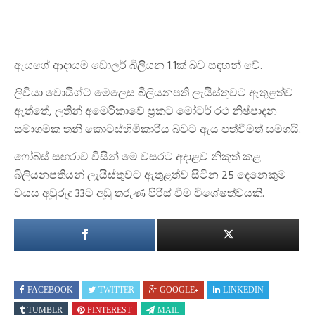
ඇයගේ ආදායම ඩොලර් බිලියන 1.1ක් බව සඳහන් වේ.
ලිවියා වොයිග්ට් මෙලෙස බිලියනපති ලැයිස්තුවට ඇතුළත්ව
ඇත්තේ, ලතින් අමෙරිකාවේ ප්‍රකට මෝටර් රථ නිෂ්පාදන
සමාගමක තනි කොටස්හිමිකාරිය බවට ඇය පත්වීමත් සමගයි.
ෆෝබ්ස් සඟරාව විසින් මේ වසරට අදාළව නිකුත් කළ
බිලියනපතියන් ලැයිස්තුවට ඇතුළත්ව සිටින 25 දෙනෙකුම
වයස අවුරුදු 33ට අඩු තරුණ පිරිස් වීම විශේෂත්වයකි.
FACEBOOK
TWITTER
GOOGLE+
LINKEDIN
TUMBLR
PINTEREST
MAIL