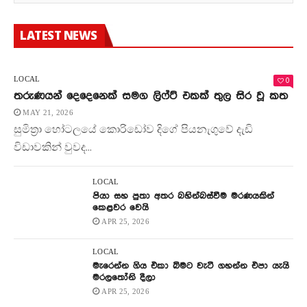
LATEST NEWS
0
LOCAL
තරුණයන් දෙදෙනෙක් සමග ලිෆ්ට් එකක් තුල සිර වූ කත
MAY 21, 2026
සුමිත්‍රා හෝටලයේ කොරිඩෝව දිගේ පියනැගුවේ දැඩි
විඩාවකින් වුවද...
LOCAL
පියා සහ පුතා අතර බහින්බස්වීම මරණයකින්
කෙළවර වෙයි
APR 25, 2026
LOCAL
මැරෙන්න ගිය එකා බිමට වැටී ගහන්න එපා යැයි
මරලතෝනි දීලා
APR 25, 2026