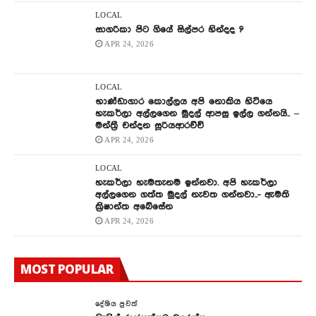
LOCAL
සාගරිකා පිට ගියේ සිල්පර හින්දද ?
APR 24, 2026
LOCAL
භාණ්ඩාගාර කොල්ලය අපි නොකිය හිටියෙ
හැකර්ලා අල්ලගෙන මුදල් ආපසු ඉල්ල ගන්නයි.. –
මන්ත්‍රී චන්දන සූරියආරච්චි
APR 24, 2026
LOCAL
හැකර්ලා හැමතැනම ඉන්නවා. අපි හැකර්ලා
අල්ලගෙන ගත්ත මුදල් නැවත ගන්නවා..- ඇමති
ක්‍රිෂාන්ත අබේසේන
APR 24, 2026
MOST POPULAR
දේශිය පුවත්