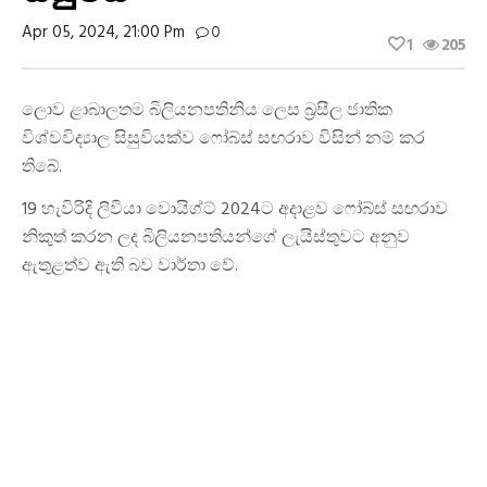
Apr 05, 2024, 21:00 Pm
0
1
205
ලොව ළාබාලතම බිලියනපතිනිය ලෙස බ්‍රසීල ජාතික
විශ්වවිද්‍යාල සිසුවියක්ව ෆෝබ්ස් සඟරාව විසින් නම් කර
තිබේ.
19 හැවිරිදි ලිවියා වොයිග්ට් 2024ට අදාළව ෆෝබ්ස් සඟරාව
නිකුත් කරන ලද බිලියනපතියන්ගේ ලැයිස්තුවට අනුව
ඇතුළත්ව ඇති බව වාර්තා වේ.