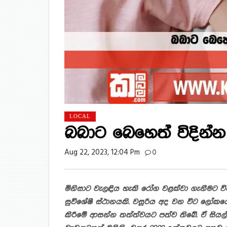
LOCAL
බබාට බෙහෙත් විදින්
Aug 22, 2023, 12:04 Pm
0
මිනිසාට වැලඳිය හැකි රෝග වළක්වා ගැනීමට විවිධ
සුවිශේෂී ස්ථානයකි. වසූරිය අද වන විට ලෝක
කිරීමේ ආසන්න තත්ත්වයට පත්ව තිබේ. ඒ සියල්ල 