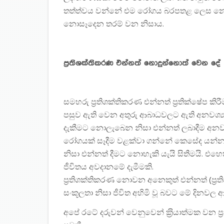
තත්ත්වය වන්නේ එම රෝගය බරපතළ ලෙස නොස
නොසෑදෙන තරම් වන නිසාය.
ප‍්‍රතිශක්තිකරණ එන්නත් නොදුන්නොත් වෙන දේ
සමහරු ප‍්‍රතිශක්තිකරණ එන්නත් ප‍්‍රතික්ෂේප 
පසුව ඇති වෙන අතුරු ආබාධවලට ඇති අනවශ්‍ය
දැකීමට නොලැබෙන නිසා එන්නත් ලබාදීම අනවශ්‍ය
රෝගයක් සෑදීම වළක්වා ගන්නේ කෙසේද යන්න ග
නිසා එන්නත් දීමට නොහැකි යැයි සිතීමයි. එහ
ජීවිතය අවදානමේ දැමීමකි.
ප‍්‍රතිශක්තිකරණ නොවන අනෙකුත් එන්නත් (ප‍්‍රති
සංකූලතා නිසා ජීවිත අහිමි වූ බවට මේ දිනවල ආර
අපේ රටේ දරුවන් වෙනුවෙන් ක‍්‍රියාත්මක වන ප‍