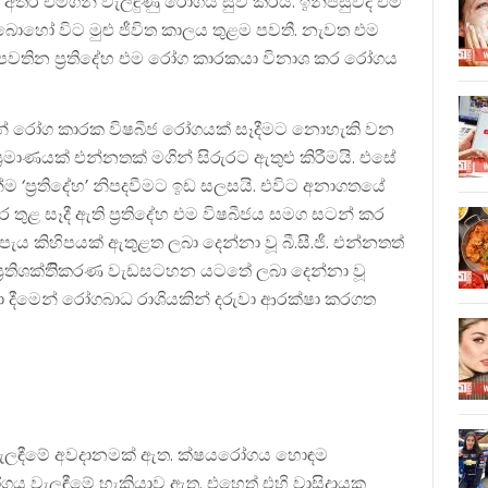
ු ලබන අතර එමගින් වැලඳුණු රෝගය සුව කරයි. ඉන්පසුවද එම
ර බොහෝ විට මුළු ජීවිත කාලය තුළම පවතී. නැවත එම
පවතින ප‍්‍රතිදේහ එම රෝග කාරකයා විනාශ කර රෝගය
්නේ රෝග කාරක විෂබීජ රෝගයක් සෑදීමට නොහැකි වන
්‍රමාණයක් එන්නතක් මගින් සිරුරට ඇතුළු කිරීමයි. එසේ
ම ‘ප‍්‍රතිදේහ’ නිපදවීමට ඉඩ සලසයි. එවිට අනාගතයේ
ුර තුළ සෑදී ඇති ප‍්‍රතිදේහ එම විෂබීජය සමග සටන් කර
ැය කිහිපයක් ඇතුළත ලබා දෙන්නා වූ බී.සී.ජී. එන්නතත්
 ප‍්‍රතිශක්තිිකරණ වැඩසටහන යටතේ ලබා දෙන්නා වූ
ලබා දීමෙන් රෝගබාධ රාශියකින් දරුවා ආරක්ෂා කරගත
වැලඳීමේ අවදානමක් ඇත. ක්ෂයරෝගය හොඳම
ය වැලඳීමේ හැකියාව ඇත. එහෙත් එහි වාසිදායක