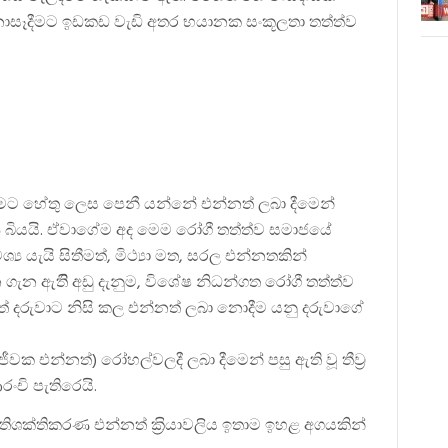
ෑදීමට ඉඩකඩ වැඩි අතර භයානක සංකූලතා තත්ත්ව
කිරීමට හේතු ලෙස පෙනී යන්නේ එන්නත් ලබා දීමෙන්
 බියයි. ඒවාගේම අද මෙම රෝගී තත්ත්ව සමාජයේ
 යැයි සිතීමත්, මිථ්‍යා මත, සරල එන්නතකින්
ැන ඇතිි අඩු දැනුම, විශේෂ නිධන්ගත රෝගී තත්ත්ව
ෙත් දරුවාට නිසි කල එන්නත් ලබා නොදීම යනු දරුවාගේ
ජීවක එන්නත්) රෝහල්වලදී ලබා දීමෙන් පසු ඇති වූ තීව‍්‍ර
ංචි පැතිරෙයි.
්‍රතිශක්තිකරණ එන්නත් ක‍්‍රියාවලිය ඉතාම ඉහළ අගයකින්