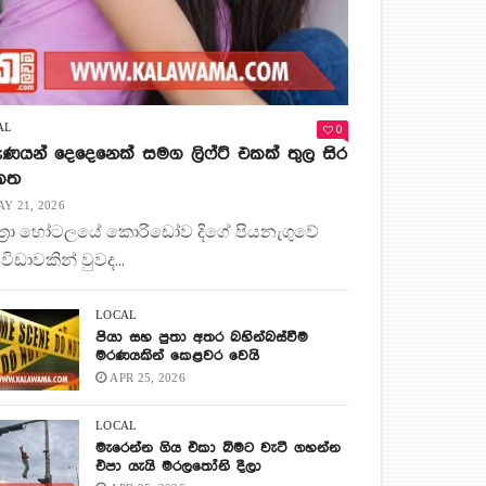
0
AL
ණයන් දෙදෙනෙක් සමග ලිෆ්ට් එකක් තුල සිර
 කත
Y 21, 2026
ිත්‍රා හෝටලයේ කොරිඩෝව දිගේ පියනැගුවේ
 විඩාවකින් වුවද...
LOCAL
පියා සහ පුතා අතර බහින්බස්වීම
මරණයකින් කෙළවර වෙයි
APR 25, 2026
LOCAL
මැරෙන්න ගිය එකා බිමට වැටී ගහන්න
එපා යැයි මරලතෝනි දීලා