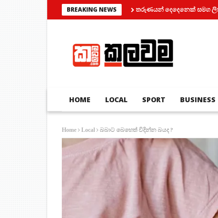
තරුණයන් දෙදෙනෙක් සමග ලිෆ්ට් එකක් තුල
BREAKING NEWS
HOME
LOCAL
SPORT
BUSINESS
බබාට බෙහෙත් විදින්න බයද ?
Home
Local