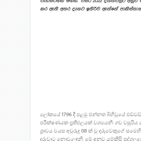
වැඩසටහන් මගිනි. වසර 2022 දත්තවලට අනු
කර ඇති අතර දැනට ඉතිරිව ඇත්තේ පාකිස්තා
ලෝකයේ 1796 දී පළමු එන්නත බිහිවූයේ එඞ්වඞ් 
පරීක්ෂණයක ප‍්‍රතිඵලයක් වශයෙනි. ගව වසූරිය
ශ‍්‍රාවය වයස අවුරුදු 08 ක් වූ දරුවෙකුගේ සමෙහ
දරුවාට නොවැලඳුනි. මේ අනුව යම්කිසි පුද්ග