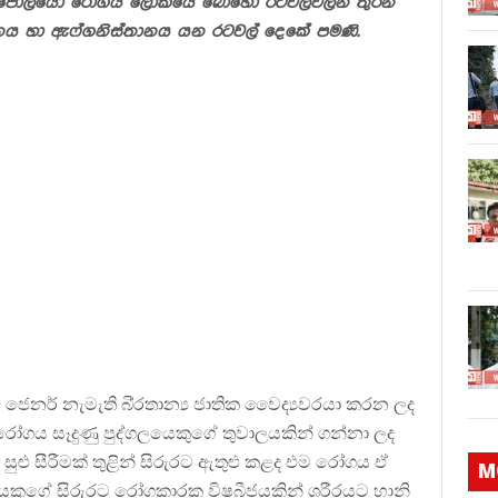
ව පෝලියෝ රෝගය ලෝකයේ බොහෝ රටවල්වලින් තුරන්
නය හා ඇෆ්ගනිස්තානය යන රටවල් දෙකේ පමණි.
ජෙනර් නැමැති බි‍්‍රතාන්‍ය ජාතික වෛද්‍යවරයා කරන ලද
 රෝගය සෑදුණු පුද්ගලයෙකුගේ තුවාලයකින් ගන්නා ලද
ි සුළු සීරීමක් තුළින් සිරුරට ඇතුළු කළද එම රෝගය ඒ
M
ලයෙකුගේ සිරුරට රෝගකාරක විෂබීජයකින් ශරීරයට හානි