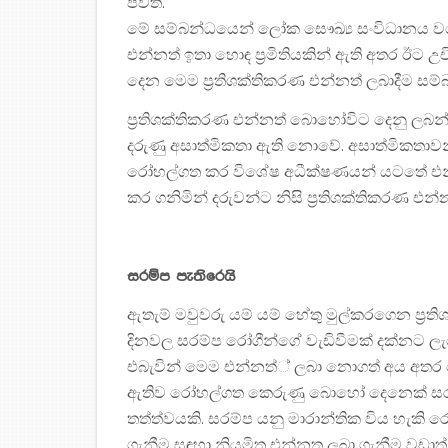
පවතී.
මේ සම්බන්ධයෙන් ලෝක සෞඛ්‍ය සංවිධානය වගේ
එන්නත් ඉතා හොඳ ප‍්‍රමිතියකින් ඇති අතර ඊට 
දෙන මෙම ප‍්‍රතිශක්තිකරණ එන්නත් ලබාදීම සම්
ප‍්‍රතිශක්තිකරණ එන්නත් බොහෝවිට දෙනු ලබන
දරුණු අසාත්මිකතා ඇති නොවේ. අසාත්මිකතාවන
රෝහල්ගත කර විශේෂ අධීක්ෂණයන් යටතේ එන්නත
කර ගනිමින් දරුවන්ට නිසි ප‍්‍රතිශක්තිකරණ එන්
සරම්ප පැතිරෙයි
ඇතැම් මවුවරු යම් යම් හේතු මුල්කරගෙන ප‍්‍
දිනවල සරම්ප රෝගීන්ගේ වැඩිවීමක් දක්නට 
එබැවින් මෙම එන්නත්් ලබා නොගත් අය අතර
ඇතිව රෝහල්ගත කෙරුණු බොහෝ දෙනෙක් සර
තත්ත්වයකි. සරම්ප යනු මාරාන්තික විය හැකි 
ගැනීම සඳහා නියමිත එන්නත ලබා ගැනීම වඩාත්