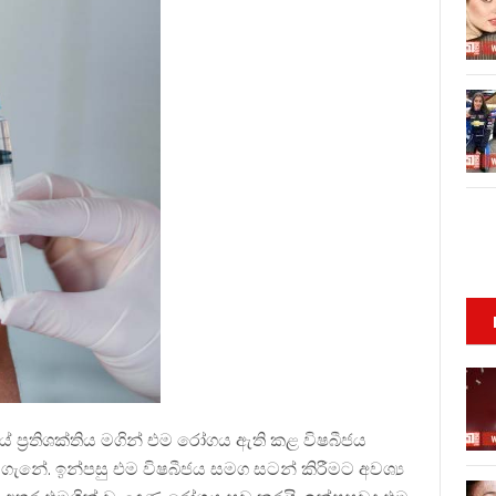
 ප‍්‍රතිශක්තිය මගින් එම රෝගය ඇති කළ විෂබීජය
ගැනේ. ඉන්පසු එම විෂබීජය සමග සටන් කිරීමට අවශ්‍ය