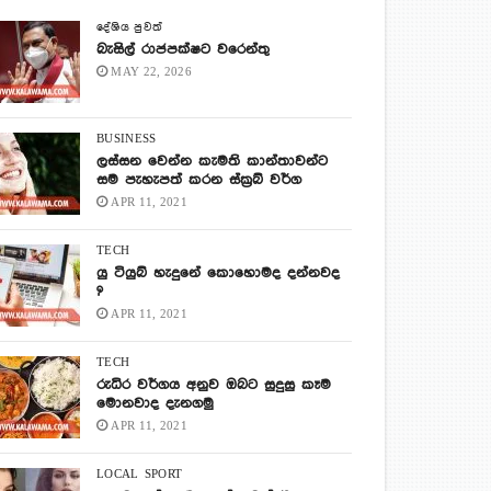
දේශිය පුවත්
බැසිල් රාජපක්ෂට වරෙන්තු
MAY 22, 2026
BUSINESS
ලස්සන වෙන්න කැමති කාන්තාවන්ට
සම පැහැපත් කරන ස්ක්‍රබ් වර්ග
APR 11, 2021
TECH
යු ටියුබ් හැදුනේ කොහොමද දන්නවද
?
APR 11, 2021
TECH
රුධිර වර්ගය අනුව ඔබට සුදුසු කෑම
මොනවාද දැනගමු
APR 11, 2021
LOCAL
SPORT