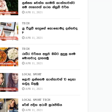
ලස්සන වෙන්න කැමති කාන්තාවන්ට
සම පැහැපත් කරන ස්ක්‍රබ් වර්ග
APR 11, 2021
TECH
යු ටියුබ් හැදුනේ කොහොමද දන්නවද
?
APR 11, 2021
TECH
රුධිර වර්ගය අනුව ඔබට සුදුසු කෑම
මොනවාද දැනගමු
APR 11, 2021
LOCAL
SPORT
ලොව ලස්සනම කාන්තාවන් 10 දෙනා
කවුද බලමු
APR 11, 2021
LOCAL
SPORT
TECH
රේස් පදින අරාබි සුරූපිනිය
APR 11, 2021