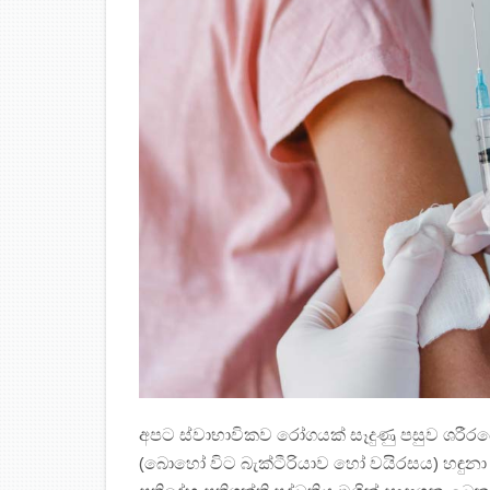
අපට ස්වාභාවිකව රෝගයක් සෑදුණු පසුව ශරීරයේ
(බොහෝ විට බැක්ටීරියාව හෝ වයිරසය) හඳුනා 