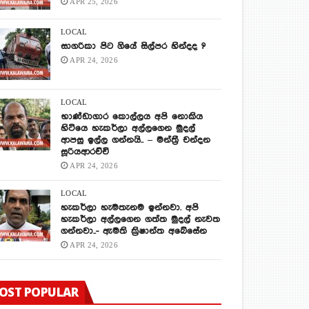
APR 25, 2026
LOCAL
සාගරිකා පිට ගියේ සිල්පර හින්දද ?
APR 24, 2026
LOCAL
භාණ්ඩාගාර කොල්ලය අපි නොකිය
හිටියෙ හැකර්ලා අල්ලගෙන මුදල්
ආපසු ඉල්ල ගන්නයි.. – මන්ත්‍රී චන්දන
සූරියආරච්චි
APR 24, 2026
LOCAL
හැකර්ලා හැමතැනම ඉන්නවා. අපි
හැකර්ලා අල්ලගෙන ගත්ත මුදල් නැවත
ගන්නවා..- ඇමති ක්‍රිෂාන්ත අබේසේන
APR 24, 2026
OST POPULAR