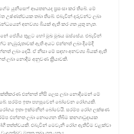
ම යුනිසෙෆ් ආයතනයද ප‍්‍රසංසා කර තිබේ. මේ
උචිත උෂ්ණත්වයක තබා තිබේ. එබැවින් දරුවන්ට ලබා
බන්ධයෙන් අනවශ්‍ය බියක් ඇති කර ගත යුතු නැත.
්නේ පේශිය තුළට හෝ මුඛ මුඛය ඔස්සේය. එබැවින්
්ට නැඹුරුතාවක් ඇති අයට එන්නත් ලබා දීමේදී
් ලබා දෙයි. ඒ නිසා මේ සඳහා අනවශ්‍ය බියක් ඇති
නත් ලබා නොදීම අනුවණ ක‍්‍රියාවකි.
රතිශක්තිකරණ එන්නත් නිසි ලෙස ලබා නොදීමෙන් මේ
ලැබේ. සරම්ප ඉතා පහසුවෙන් බෝවෙන රෝගයකි.
 රෝගය ඉතා ඉක්මනින් බෝවෙයි. සරම්ප රෝග ලක්ෂණ
ම්ප එන්නත ලබා නොගෙන තිබීම කනගාටුදායක
රෝගී තත්ත්වයකි. එබැවින් මෙවැනි රෝග ඇතිවීම වළක්වා
 වැදගත්බව මතක තබා ගත යුතුය.