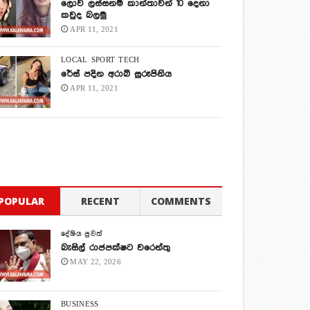
ලොව ලස්සනම කාන්තාවන් 10 දෙනා
කවුද බලමු
APR 11, 2021
LOCAL
SPORT
TECH
රේස් පදින අරාබි සුරූපිනිය
APR 11, 2021
POPULAR
RECENT
COMMENTS
දේශිය පුවත්
බැසිල් රාජපක්ෂට වරෙන්තු
MAY 22, 2026
BUSINESS