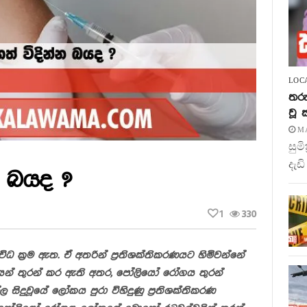
LOC
තරු
වූ
MA
සුම
දැඩි
න බයද ?
1
330
 ක‍්‍රම ඇත. ඒ අතරින් ප‍්‍රතිශක්තිකරණයට හිමිවන්නේ
යෙන් තුරන් කර ඇති අතර, පෝලියෝ රෝගය තුරන්
සිදුවූයේ ලෝකය පුරා විහිදුණු ප‍්‍රතිශක්තිකරණ