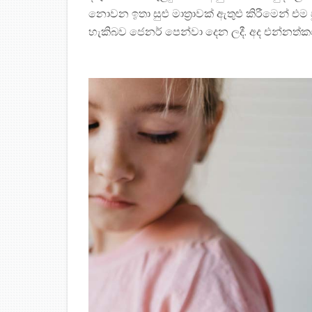
නොවන ඉතා සුළු මාත‍්‍රාවක් ඇතුළු කිරීමෙන්
හැකිබව ජෙනර් පෙන්වා දෙන ලදී. අද එන්නත්ක