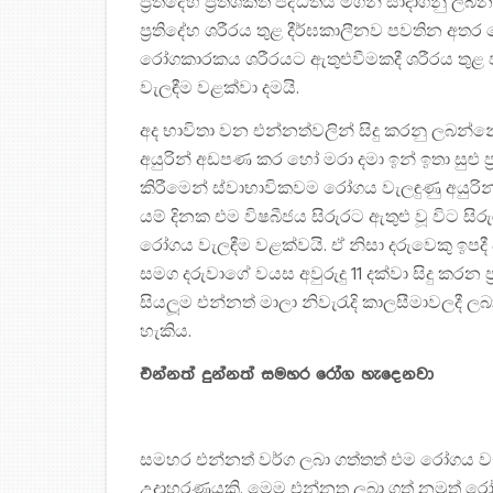
ප‍්‍රතිදේහ ප‍්‍රතිශක්ති පද්ධතිය මගින් සාදාගන
ප‍්‍රතිදේහ ශරීරය තුළ දීර්ඝකාලීනව පවතින අත
රෝගකාරකය ශරීරයට ඇතුළුවීමකදී ශරීරය තුළ 
වැලඳීම වළක්වා දමයි.
අද භාවිතා වන එන්නත්වලින් සිදු කරනු ලබන
අයුරින් අඩපණ කර හෝ මරා දමා ඉන් ඉතා සුළු ප‍
කිරීමෙන් ස්වාභාවිකවම රෝගය වැලඳුණු අයුරින්
යම් දිනක එම විෂබීජය සිරුරට ඇතුළු වූ විට සිර
රෝගය වැලඳීම වළක්වයි. ඒ නිසා දරුවෙකු ඉපදී ප
සමග දරුවාගේ වයස අවුරුදු 11 දක්වා සිදු කරන
සියලූම එන්නත් මාලා නිවැරැදි කාලසීමාවලදී 
හැකිය.
එන්නත් දුන්නත් සමහර රෝග හැදෙනවා
සමහර එන්නත් වර්ග ලබා ගත්තත් එම රෝගය 
උදාහරණයකි. මෙම එන්නත ලබා ගත් නමුත් රෝග