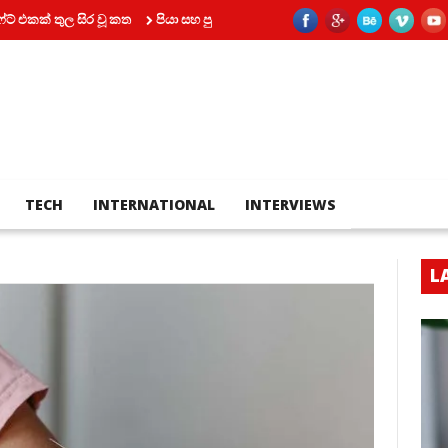
 සිර වූ කත
පියා සහ පුතා අතර බහින්බස්වීම මරණයකින් කෙළවර වෙයි
කෝ
TECH
INTERNATIONAL
INTERVIEWS
L