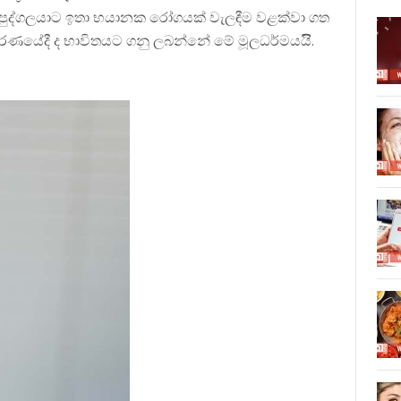
 එම පුද්ගලයාට ඉතා භයානක රෝගයක් වැලඳීම වළක්වා ගත
රණයේදී ද භාවිතයට ගනු ලබන්නේ මේ මූලධර්මයයිි.