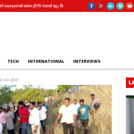
මග ලිෆ්ට් එකක් තුල සිර වූ කත
පියා සහ පුතා අතර බහින්බස්වීම මරණයකින
TECH
INTERNATIONAL
INTERVIEWS
වගා ළි‍‍‍ඳේ
L