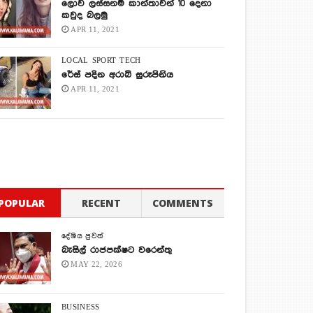
ලොව ලස්සනම කාන්තාවන් 10 දෙනා
කවුද බලමු
APR 11, 2021
LOCAL
SPORT
TECH
රේස් පදින අරාබි සුරූපිනිය
APR 11, 2021
POPULAR
RECENT
COMMENTS
දේශිය පුවත්
බැසිල් රාජපක්ෂට වරෙන්තු
MAY 22, 2026
BUSINESS