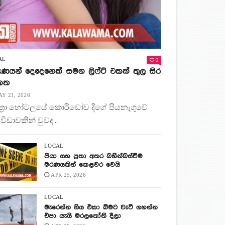
0
AL
ණයන් දෙදෙනෙක් සමග ලිෆ්ට් එකක් තුල සිර
 කත
Y 21, 2026
ිත්‍රා හෝටලයේ කොරිඩෝව දිගේ පියනැගුවේ
 විඩාවකින් වුවද...
LOCAL
පියා සහ පුතා අතර බහින්බස්වීම
මරණයකින් කෙළවර වෙයි
APR 25, 2026
LOCAL
මැරෙන්න ගිය එකා බිමට වැටී ගහන්න
එපා යැයි මරලතෝනි දීලා