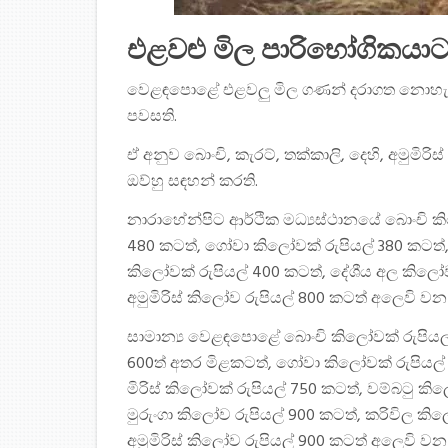
එළවළු මිල පාරිභෝගිකයා
වෙළඳපොළේ එළවලු මිල ගණන් දරාගත නොහැකි
පවසති.
ඒ අනුව බොංචි, කැරට්, තක්කාලි, දෙහි, අමුමිර
ඔව්හු සඳහන් කරති.
නාරාහේන්පිට ආර්ථික මධ්‍යස්ථානයේ බොංචි කි
480 කටත්, ගෝවා කිලෝවක් රුපියල් 380 කටත්, 
කිලෝවක් රුපියල් 400 කටත්, දේශීය අල කිලෝව
අමුමිරිස් කිලෝව රුපියල් 800 කටත් අලෙවි ව
සාමාන්‍ය වෙළඳපොළේ බොංචි කිලෝවක් රුපියල් 
600ත් අතර මිළකටත්, ගෝවා කිලෝවක් රුපියල් 
මිරිස් කිලෝවක් රුපියල් 750 කටත්, වම්බටු 
මුරුංගා කිලෝව රුපියල් 900 කටත්, කරිවිල කි
අමුමිරිස් කිලෝව රුපියල් 900 කටත් අලෙවි ව