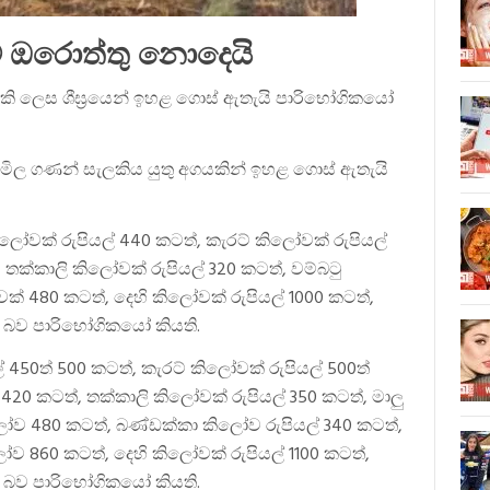
ට ඔරොත්තු නොදෙයි
 ලෙස ශීඝ්‍රයෙන් ඉහළ ගොස් ඇතැයි පාරිභෝගිකයෝ
ිස් මිල ගණන් සැලකිය යුතු අගයකින් ඉහළ ගොස් ඇතැයි
ලෝවක් රුපියල් 440 කටත්, කැරට් කිලෝවක් රුපියල්
තක්කාලි කිලෝවක් රුපියල් 320 කටත්, වම්බටු
ක් 480 කටත්, දෙහි කිලෝවක් රුපියල් 1000 කටත්,
න බව පාරිභෝගිකයෝ කියති.
450ත් 500 කටත්, කැරට් කිලෝවක් රුපියල් 500ත්
420 කටත්, තක්කාලි කිලෝවක් රුපියල් 350 කටත්, මාලු
කිලෝව 480 කටත්, බණ්ඩක්කා කිලෝව රුපියල් 340 කටත්,
ලෝව 860 කටත්, දෙහි කිලෝවක් රුපියල් 1100 කටත්,
න බව පාරිභෝගිකයෝ කියති.