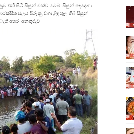
ව එහි සිටි සිසුන් එක්ව මෙම සිසුන් දෙදෙනා
ක්ෂිත ජලය පිරුණු වගා ළිඳ තුල තිබී සිසුන්
අැති අතර අනතුරුව