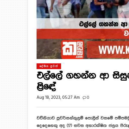
දේශිය පුවත්
එල්ලේ ගහන්න ආ සිසු
ළි‍‍‍ඳේ
Aug 18, 2023, 05:27 Am
0
වව්නියාව පූවර්සන්කුලම් පොලිස් වසමේ පම්පම
දෙදෙනෙකු අද (17) සවස අනාරක්ෂිත ජලය පිරුණ