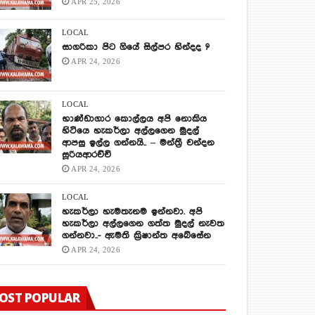
APR 25, 2026
LOCAL
සාගරිකා පිට ගියේ සිල්පර හින්දද ?
APR 24, 2026
LOCAL
භාණ්ඩාගාර කොල්ලය අපි නොකිය
හිටියෙ හැකර්ලා අල්ලගෙන මුදල්
ආපසු ඉල්ල ගන්නයි.. – මන්ත්‍රී චන්දන
සූරියආරච්චි
APR 24, 2026
LOCAL
හැකර්ලා හැමතැනම ඉන්නවා. අපි
හැකර්ලා අල්ලගෙන ගත්ත මුදල් නැවත
ගන්නවා..- ඇමති ක්‍රිෂාන්ත අබේසේන
APR 24, 2026
OST POPULAR