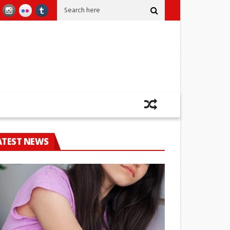
් කෙළවර වෙයි
කෝටි 2කට අධික කුෂ් සමග ඡායාරූප ශිල්පියෙක් කටුනායකදී අ
ATEST NEWS