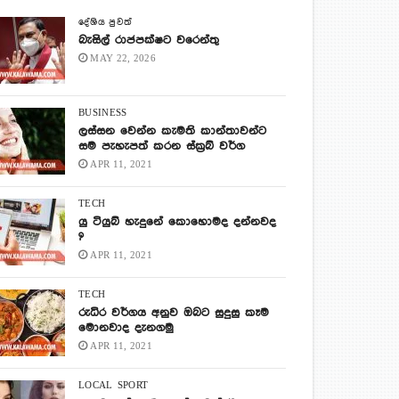
දේශිය පුවත්
බැසිල් රාජපක්ෂට වරෙන්තු
MAY 22, 2026
BUSINESS
ලස්සන වෙන්න කැමති කාන්තාවන්ට
සම පැහැපත් කරන ස්ක්‍රබ් වර්ග
APR 11, 2021
TECH
යු ටියුබ් හැදුනේ කොහොමද දන්නවද
?
APR 11, 2021
TECH
රුධිර වර්ගය අනුව ඔබට සුදුසු කෑම
මොනවාද දැනගමු
APR 11, 2021
LOCAL
SPORT