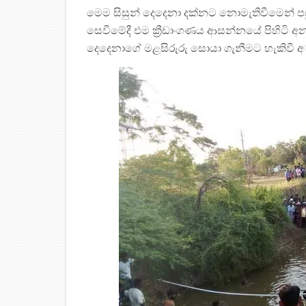
මෙම සිසුන් දෙදෙනා දක්නට නොමැතිවීමෙන් පසු
සෙවීමේදී එම ක්‍රීඩාංගණය ආසන්නයේ පිහිටි අනාර
දෙදෙනාගේ මළසිරුරු සොයා ගැනීමට හැකිවී 