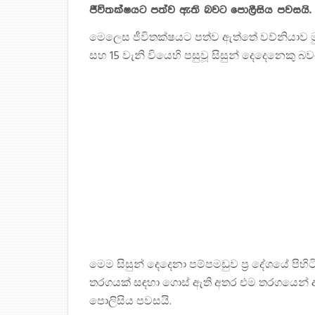
ජීවිතක්ෂයට පත්ව ඇති බවට පොලීසිය පවසයි.
මෙලෙස ජීවිතක්ෂයට පත්ව ඇත්තේ වව්නියාව මුස්ල
සහ 15 වැනි වියෙහි පසුවූ සිසුන් දෙදෙනෙකු 
මෙම සිසුන් දෙදෙනා පම්පමඩුව ප්‍ර දේශයේ පිහිටි
තරගයක් සඳහා ගොස් ඇති අතර එම තරගයෙන් අ
පොලිසිය පවසයි.