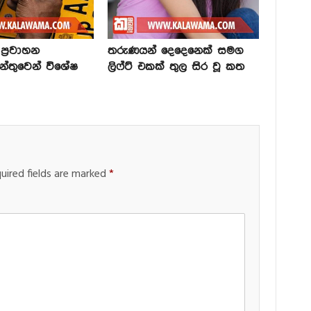
්‍රවාහන
තරුණයන් දෙදෙනෙක් සමග
න්තුවෙන් විශේෂ
ලිෆ්ට් එකක් තුල සිර වූ කත
uired fields are marked
*