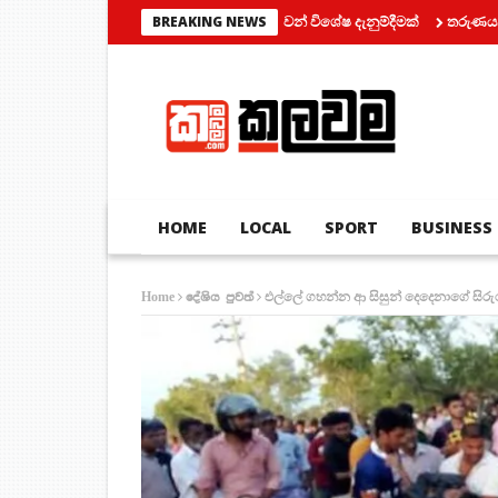
ර් රථ ප්‍රවාහන දෙපාර්තමේන්තුවෙන් විශේෂ දැනුම්දීමක්
තරුණයන් දෙදෙනෙක් ස
BREAKING NEWS
HOME
LOCAL
SPORT
BUSINESS
එල්ලේ ගහන්න ආ සිසුන් දෙදෙනාගේ සිරුරු 
Home
දේශිය පුවත්