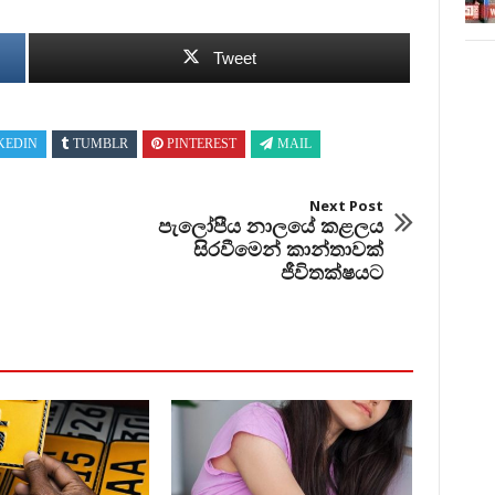
Tweet
KEDIN
TUMBLR
PINTEREST
MAIL
Next Post
පැලෝපීය නාලයේ කළලය
සිරවීමෙන් කාන්තාවක්
ජීවිතක්ෂයට