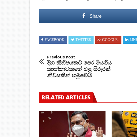
Share
FACEBOOK
TWITTER
GOOGLE+
LIN
Previous Post
දින කිහිපයකට පෙර මියගිය
කාන්තාවකගේ මළ සිරුරක්
නිවසකින් හමුවෙයි
RELATED ARTICLES