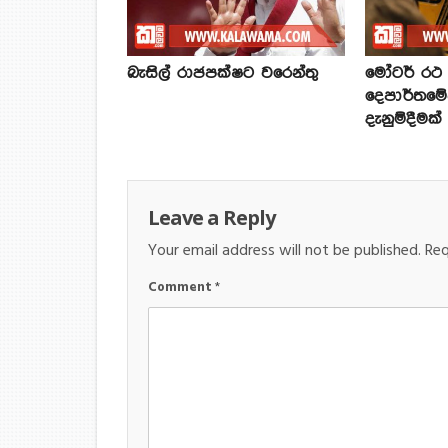
බැසිල් රාජපක්ෂට වරෙන්තු
මෝටර් රථ ප
දෙපාර්තමේ
දැනුම්දීමක්
Leave a Reply
Your email address will not be published.
Req
Comment
*