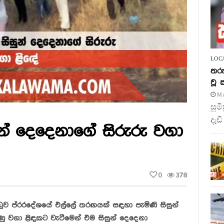
LOC
තරු
වූ
MA
සුම
දැඩි
න් දෙදෙනාගේ සිරුරු වගා
0
378
ඩුව ප්රරදේශයේ එල්ලේ තරඟයක් සඳහා පැමිණි සිසුන්
ු වගා ළිඳකට වැටීමෙන් එම සිසුන් දෙදෙනා