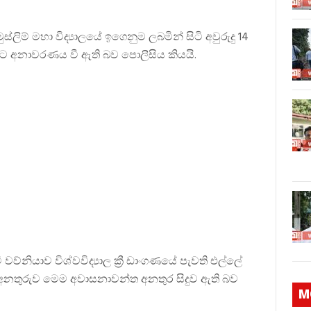
ිම් මහා විද්‍යාලයේ ඉගෙනුම ලබමින් සිටි අවුරුදු 14
බවට අනාවරණය වී ඇති බව පොලීසිය කියයි.
 වව්නියාව විශ්වවිද්‍යාල ක්‍රී ඩාංගණයේ පැවති එල්ලේ
නතුරුව මෙම අවාසනාවන්ත අනතුර සිදුව ඇති බව
M