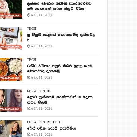
ලස්සන වෙන්න කැමති කාන්තාවන්ට
සම පැහැපත් කරන ස්ක්‍රබ් වර්ග
APR 11, 2021
TECH
යු ටියුබ් හැදුනේ කොහොමද දන්නවද
?
APR 11, 2021
TECH
රුධිර වර්ගය අනුව ඔබට සුදුසු කෑම
මොනවාද දැනගමු
APR 11, 2021
LOCAL
SPORT
ලොව ලස්සනම කාන්තාවන් 10 දෙනා
කවුද බලමු
APR 11, 2021
LOCAL
SPORT
TECH
රේස් පදින අරාබි සුරූපිනිය
APR 11, 2021