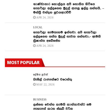
භාණ්ඩාගාර කොල්ලය අපි නොකිය හිටියෙ
හැකර්ලා අල්ලගෙන මුදල් ආපසු ඉල්ල ගන්නයි.. –
මන්ත්‍රී චන්දන සූරියආරච්චි
APR 24, 2026
LOCAL
හැකර්ලා හැමතැනම ඉන්නවා. අපි හැකර්ලා
අල්ලගෙන ගත්ත මුදල් නැවත ගන්නවා..- ඇමති
ක්‍රිෂාන්ත අබේසේන
APR 24, 2026
MOST POPULAR
දේශිය පුවත්
බැසිල් රාජපක්ෂට වරෙන්තු
MAY 22, 2026
BUSINESS
ලස්සන වෙන්න කැමති කාන්තාවන්ට සම
පැහැපත් කරන ස්ක්‍රබ් වර්ග