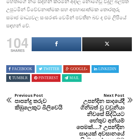
මහතාගේ නම සඳහන් කරමින් අදාල නොගෙවූ විදුලි බිල්පත
උපුටමින් විවේචනාත්මක සහ අපහාසාත්මක තොරතුරු
සමාජ මාධ්‍යවල සංසරණ වෙමින් පවතින බව ද එම ලිපියේ
සඳහන් වේ.
104
SHARES
FACEBOOK
TWITTER
GOOGLE+
LINKEDIN
TUMBLR
PINTEREST
MAIL
Previous Post
Next Post
පාපන්දු තරුව
උපන්දින සාදයේදී
කිඹුලෙකුට බිලිවෙයි
ගිනිබත් වූ වවුනියා
නිවසේ සිද්ධියට
හේතුව අනියම්
පෙමක්....? උපන්දින
සාදයක් අවසානයේ