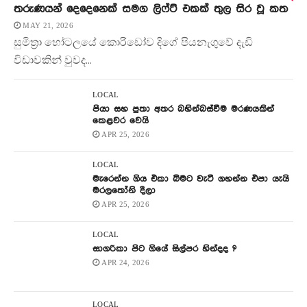
තරුණයන් දෙදෙනෙක් සමග ලිෆ්ට් එකක් තුල සිර වූ කත
MAY 21, 2026
සුමිත්‍රා හෝටලයේ කොරිඩෝව දිගේ පියනැගුවේ දැඩි
විඩාවකින් වුවද...
LOCAL
පියා සහ පුතා අතර බහින්බස්වීම මරණයකින්
කෙළවර වෙයි
APR 25, 2026
LOCAL
මැරෙන්න ගිය එකා බිමට වැටී ගහන්න එපා යැයි
මරලතෝනි දීලා
APR 25, 2026
LOCAL
සාගරිකා පිට ගියේ සිල්පර හින්දද ?
APR 24, 2026
LOCAL