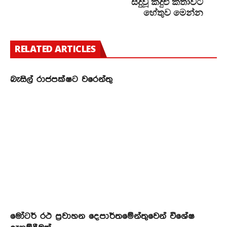
සිදුවූ කදුළු කතාවට
හේතුව මෙන්න
RELATED ARTICLES
බැසිල් රාජපක්ෂට වරෙන්තු
මෝටර් රථ ප්‍රවාහන දෙපාර්තමේන්තුවෙන් විශේෂ