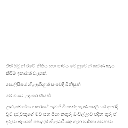
ඒත් ඔවුන් රටේ නීතිය සහ සාමය වෙනුවෙන් කරණ කැප
කිරිම ඉතාමත් වැදගත්.
පොලිසීයේ නිළදාරිනුත් සංවේදී මිනිසුන්.
මේ එයට උදාහරණයක්.
ඌරූබොක්ක නගරයේ පැවති විනෝද සැණකෙළියක් අතරදි
චූටි දරුවකුගේ මව සහ පියා කතුරු ඔංචිල්ලාව පදින තුරු ඒ
දරුවා බලාගත් පොලිස් නිළධාරියකු ගැන වාර්තා වෙනවා.