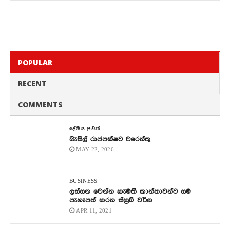
POPULAR
RECENT
COMMENTS
දේශිය පුවත්
බැසිල් රාජපක්ෂට වරෙන්තු
MAY 22, 2026
BUSINESS
ලස්සන වෙන්න කැමති කාන්තාවන්ට සම
පැහැපත් කරන ස්ක්‍රබ් වර්ග
APR 11, 2021