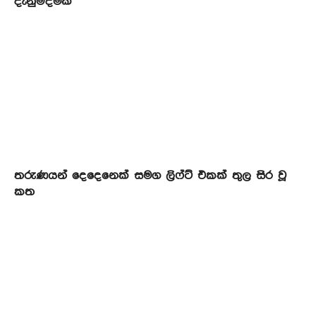
දැනුම්දීමක්
තරුණයන් දෙදෙනෙක් සමග ලිෆ්ට් එකක් තුල සිර වූ
කත