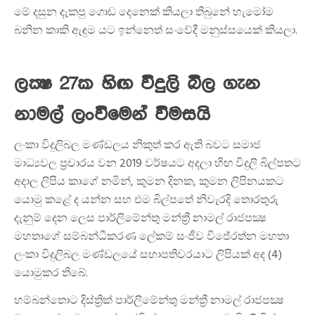
මේ දසුන දැකපු ගොඩ දෙනෙක් කියලා තිබුනේ හැමෝම
බනින කාකි ඇඳුම යට ඉන්නෙත් සංවේදී මනුස්සයෙක් කියලා.
ලක්‍ෂ 27ක හිඟ විදුලි බිල ගැන
නාමල් ලංවිමෙන් විමසයි
ලංකා විදුලිබල මණ්ඩලය නිකුත් කර ඇති බවට සමාජ
මාධ්‍යවල ප්‍රචාරය වන 2019 වර්ෂයට අදලා හිඟ විදුලි බිල්පතට
අදාල ලිපිය කාගේ නමින්, කුමන දිනක, කුමන ලිපිනයකට
යොමු කළේ ද යන්න සහ එම බිල්පතේ නිවැරදි තොරතුරු
දැනුම් දෙන ලෙස පාර්ලිමේන්තු මන්ත්‍රී නාමල් රාජපක්‍ෂ
මහතාගේ සම්බන්ධීකරණ ලේකම් සංජීව විජේරත්න මහතා
ලංකා විදුලිබල මණ්ඩලයේ සභාපතිවරයාට ලිපියක් අද (4)
යොමුකර තිබේ.
හම්බන්තොට දිස්ත්‍රික් පාර්ලිමේන්තු මන්ත්‍රී නාමල් රාජපක්‍ෂ