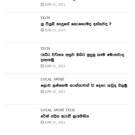
APR 11, 2021
TECH
යු ටියුබ් හැදුනේ කොහොමද දන්නවද ?
APR 11, 2021
TECH
රුධිර වර්ගය අනුව ඔබට සුදුසු කෑම මොනවාද
දැනගමු
APR 11, 2021
LOCAL
SPORT
ලොව ලස්සනම කාන්තාවන් 10 දෙනා කවුද බලමු
APR 11, 2021
LOCAL
SPORT
TECH
රේස් පදින අරාබි සුරූපිනිය
APR 11, 2021