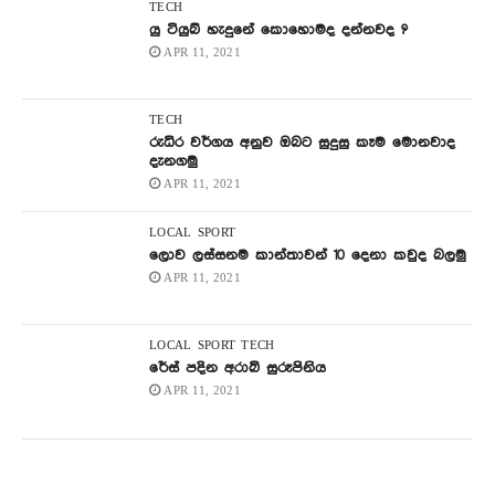
TECH
යු ටියුබ් හැදුනේ කොහොමද දන්නවද ?
APR 11, 2021
TECH
රුධිර වර්ගය අනුව ඔබට සුදුසු කෑම මොනවාද
දැනගමු
APR 11, 2021
LOCAL
SPORT
ලොව ලස්සනම කාන්තාවන් 10 දෙනා කවුද බලමු
APR 11, 2021
LOCAL
SPORT
TECH
රේස් පදින අරාබි සුරූපිනිය
APR 11, 2021