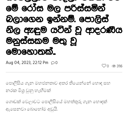
මේ රෝස මල පරිස්සමින්
බලාගෙන ඉන්නම්. පොලිස්
නිල ඇඳුම යටින් වූ ආදරණීය
මනුස්සකම මතු වූ
මොහොතක්..
Aug 04, 2023, 22:12 Pm
0
0
316
පොලීසිය ගැන මහජනතාව අතර තියෙන්නේ හොඳ සහ
නරක මිශ්‍ර වුනු හැඟීමක්
ගොඩක් වෙලාවට පොලීසියේ මහත්තුරු ගැන හොඳක්
ඇසෙනවා බොහෝම අඩුයි.