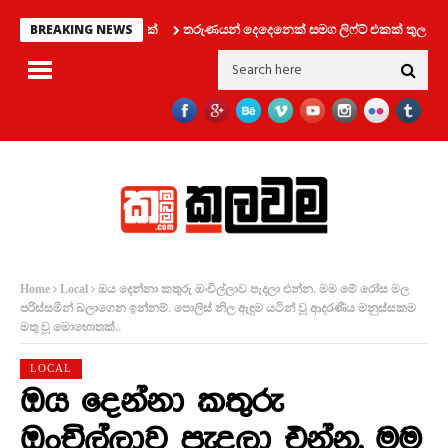
තරුණයන් දෙදෙනෙක් සමග ලිෆ්ට් එකක් තුල සිර වූ 
BREAKING NEWS
ඔය දෙන්නා කතුරු ඔංචිල්ලාව පැදලා එන්න. මම මේ රෝස මල
Home
Local
පරිස්සමින් බලාගෙන ඉන්නම්. පොලිස් නිල ඇඳුම යටින් වූ ආදරණීය මනුස්සකම
මතු වූ මොහොතක්..
LOCAL
ඔය දෙන්නා කතුරු
ඔංචිල්ලාව පැදලා එන්න. මම