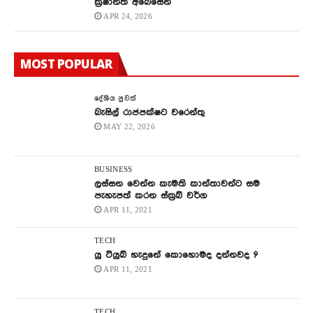
ක්‍රිෂාන්ත අබේසේන
APR 24, 2026
MOST POPULAR
දේශිය පුවත්
බැසිල් රාජපක්ෂට වරෙන්තු
MAY 22, 2026
BUSINESS
ලස්සන වෙන්න කැමති කාන්තාවන්ට සම
පැහැපත් කරන ස්ක්‍රබ් වර්ග
APR 11, 2021
TECH
යු ටියුබ් හැදුනේ කොහොමද දන්නවද ?
APR 11, 2021
TECH