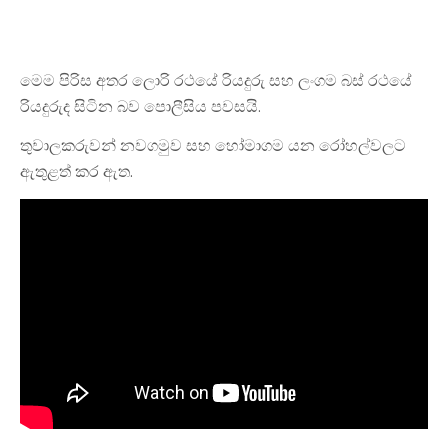
මෙම පිරිස අතර ලොරි රථයේ රියදුරු සහ ලංගම බස් රථයේ
රියදුරුද සිටින බව පොලීසිය පවසයි.
තුවාලකරුවන් නවගමුව සහ හෝමාගම යන රෝහල්වලට
ඇතුළත් කර ඇත.