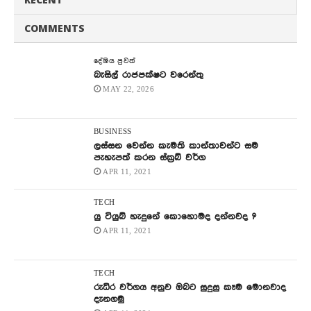
COMMENTS
දේශිය පුවත්
බැසිල් රාජපක්ෂට වරෙන්තු
MAY 22, 2026
BUSINESS
ලස්සන වෙන්න කැමති කාන්තාවන්ට සම
පැහැපත් කරන ස්ක්‍රබ් වර්ග
APR 11, 2021
TECH
යු ටියුබ් හැදුනේ කොහොමද දන්නවද ?
APR 11, 2021
TECH
රුධිර වර්ගය අනුව ඔබට සුදුසු කෑම මොනවාද
දැනගමු