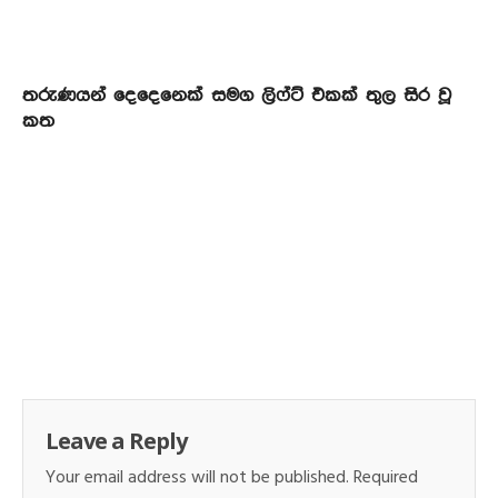
තරුණයන් දෙදෙනෙක් සමග ලිෆ්ට් එකක් තුල සිර වූ
කත
Leave a Reply
Your email address will not be published.
Required