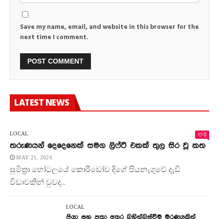
Save my name, email, and website in this browser for the
next time I comment.
LATEST NEWS
0
LOCAL
තරුණයන් දෙදෙනෙක් සමග ලිෆ්ට් එකක් තුල සිර වූ කත
MAY 21, 2026
සුමිත්‍රා හෝටලයේ කොරිඩෝව දිගේ පියනැගුවේ දැඩි
විඩාවකින් වුවද...
LOCAL
පියා සහ පුතා අතර බහින්බස්වීම මරණයකින්