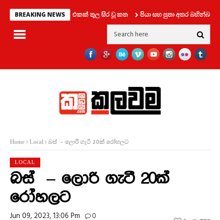
ෙදෙනෙක් සමග ලිෆ්ට් එකක් තුල සිර වූ කත
පියා සහ පුතා අතර බහින්බස්වී
BREAKING NEWS
බස් ‍ – ලොරි ගැටී 20ක් රෝහලට
Home
Local
LOCAL
බස් ‍ – ලොරි ගැටී 20ක්
රෝහලට
Jun 09, 2023, 13:06 Pm
0