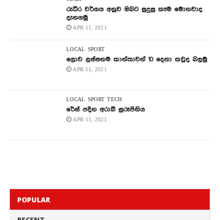
රුධිර වර්ගය අනුව ඔබට සුදුසු කෑම මොනවාද
දැනගමු
APR 11, 2021
LOCAL
SPORT
ලොව ලස්සනම කාන්තාවන් 10 දෙනා කවුද බලමු
APR 11, 2021
LOCAL
SPORT
TECH
රේස් පදින අරාබි සුරූපිනිය
APR 11, 2021
POPULAR
RECENT