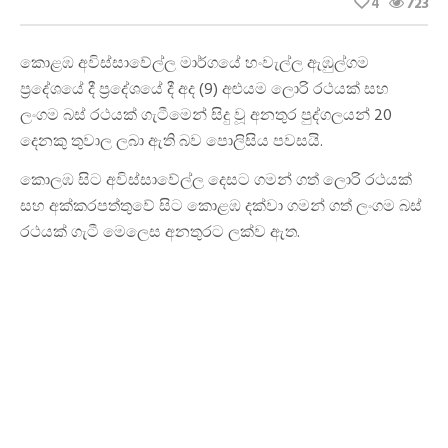
4
723
කොළඹ අවිස්සාවේල්ල මාර්ගයේ හංවැල්ල ඇඹුල්ගම
ප්‍රදේශයේ දී ප්‍රදේශයේ දී අද (9) අළුයම ලොරි රථයක් සහ
ලංගම බස් රථයක් ගැටීමෙන් සිදු වූ අනතුර පුද්ගලයන් 20
දෙනකු තුවාල ලබා ඇති බව පොලිසිය පවසයි.
කොලඹ සිට අවිස්සාවේල්ල දෙසට ගමන් ගත් ලොරි රථයක්
සහ අක්කරපත්තුවේ සිට කොළඹ දක්වා ගමන් ගත් ලංගම බස්
රථයක් ගැටී මෙලෙස අනතුරට ලක්ව ඇත.