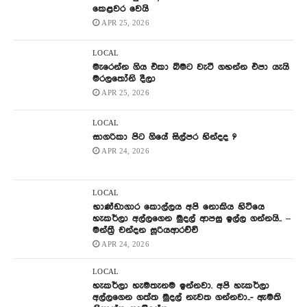
කෙළවර වෙයි
APR 25, 2026
LOCAL
මැරෙන්න ගිය එකා බිමට වැටී ගහන්න එපා යැයි
මරලතෝනි දීලා
APR 25, 2026
LOCAL
සාගරිකා පිට ගියේ සිල්පර හින්දද ?
APR 24, 2026
LOCAL
භාණ්ඩාගාර කොල්ලය අපි නොකිය හිටියෙ
හැකර්ලා අල්ලගෙන මුදල් ආපසු ඉල්ල ගන්නයි.. –
මන්ත්‍රී චන්දන සූරියආරච්චි
APR 24, 2026
LOCAL
හැකර්ලා හැමතැනම ඉන්නවා. අපි හැකර්ලා
අල්ලගෙන ගත්ත මුදල් නැවත ගන්නවා..- ඇමති