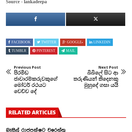
Source : lankadeepa
FACEBOOK
TWITTER
GOOGLE+
LINKEDIN
TUMBLR
PINTEREST
MAIL
Previous Post
Next Post
පිරමිඩ
බිබිලේ සිට ආ
ජාවාරම්කරුවකුගේ
තරුණියන් තිදෙනකු
මෝටර් රථයට
මුහුදේ ගසා යයි
වෙච්ච දේ
RELATED ARTICLES
බැසිල් රාජපක්ෂට වරෙන්තු