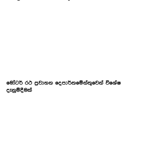
මෝටර් රථ ප්‍රවාහන දෙපාර්තමේන්තුවෙන් විශේෂ
දැනුම්දීමක්