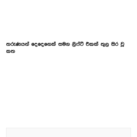
තරුණයන් දෙදෙනෙක් සමග ලිෆ්ට් එකක් තුල සිර වූ
කත