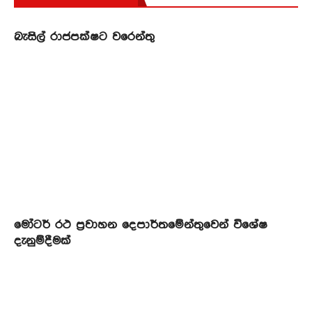
බැසිල් රාජපක්ෂට වරෙන්තු
මෝටර් රථ ප්‍රවාහන දෙපාර්තමේන්තුවෙන් විශේෂ
දැනුම්දීමක්