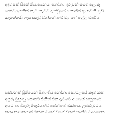
අදහසක් සිතේ තියාගෙනය. නෝනා දරුවන් සමග ලොකු
හෝටලයකින් කෑම කෑමට දැක්වූයේ නොතිත් ආශාවකි. දැඩි
කැමත්තකි. ඇය සතුටු වන්නේ නම් ඔහුගේ කල්ල මරේය.
පස්වනක් ප්‍රිතියෙන් පිනා ගිය නෝනා හෝටලයේ කෑම කන
අයුරු මුහුණු පොතට එකින් එක දැම්මේ ඇයගේ සනුහරේ
අයට හා මිතුරු මිතුරියන්ට පේන්නත් එක්කය. උජාරුවටය.
කතා නායකයාත් ඔන්න ඔහේ වගේ වගක් නැතිව බලාගෙන