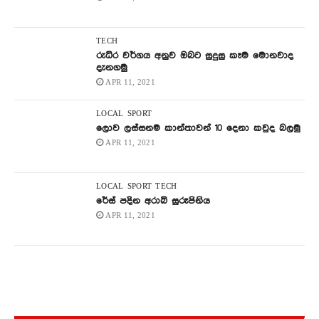
TECH
රුධිර වර්ගය අනුව ඔබට සුදුසු කෑම මොනවාද
දැනගමු
APR 11, 2021
LOCAL
SPORT
ලොව ලස්සනම කාන්තාවන් 10 දෙනා කවුද බලමු
APR 11, 2021
LOCAL
SPORT
TECH
රේස් පදින අරාබි සුරූපිනිය
APR 11, 2021