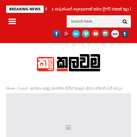
වෙන් විශේෂ දැනුම්දීමක්
තරුණයන් දෙදෙනෙක් සමග ලිෆ්ට් එකක් තුල සිර වූ 
BREAKING NEWS
නෝනා සතුටු කරන්න ගිහින් කාපුවා දිරවගන්නත් බැරි වෙලා
Home
Local