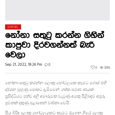
LOCAL
නෝනා සතුටු කරන්න ගිහින්
කාපුවා දිරවගන්නත් බැරි
වෙලා
Sep 21, 2022, 18:26 Pm
0
0
390
නෝනා සතුටු කරන්න ලොකු හෝටලයක කෑමට ගොස් එහි
දර්ශන මුහුණු පොතට දැමීමෙන් ගත්ත පරණ ණයක්
ප්‍රසිද්ධියට පත්ව අලි අමාරුවක වැටුණු අයකු පිළිබඳව අපූරු
පුවතක් දකුණු පළාතෙන් වාර්තා වෙයි.
සිය බිරිඳ ලොකු හෝටලයකට කෑමට රැගෙන ගියේ ලොකු