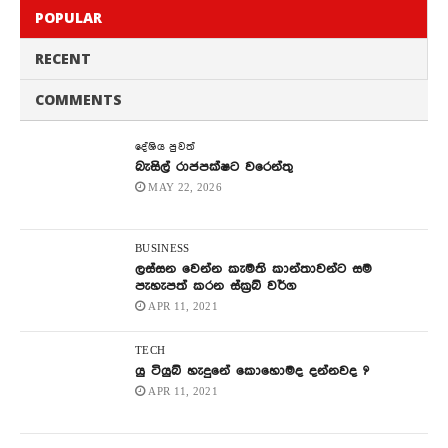
POPULAR
RECENT
COMMENTS
දේශිය පුවත්
බැසිල් රාජපක්ෂට වරෙන්තු
MAY 22, 2026
BUSINESS
ලස්සන වෙන්න කැමති කාන්තාවන්ට සම
පැහැපත් කරන ස්ක්‍රබ් වර්ග
APR 11, 2021
TECH
යු ටියුබ් හැදුනේ කොහොමද දන්නවද ?
APR 11, 2021