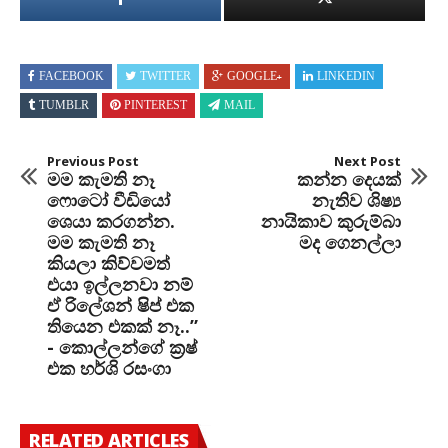
FACEBOOK
TWITTER
GOOGLE+
LINKEDIN
TUMBLR
PINTEREST
MAIL
Previous Post
Next Post
මම කැමති නෑ
කන්න දෙයක්
ෆොටෝ වීඩියෝ
නැතිව ශිෂ්‍ය
ශෙයා කරගන්න.
නායිකාව කුරුම්බා
මම කැමති නෑ
මද ගෙනල්ලා
කියලා කිව්වමත්
එයා ඉල්ලනවා නම්
ඒ රිලේශන් ෂිප් එක
තියෙන එකක් නෑ..”
- කොල්ලන්ගේ ක්‍රෂ්
එක හර්ශි රසංගා
RELATED ARTICLES