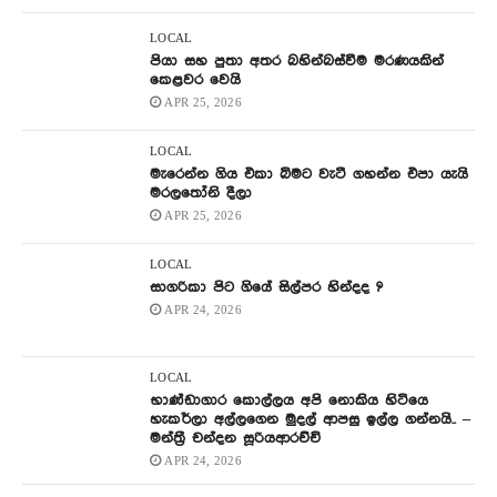
LOCAL
පියා සහ පුතා අතර බහින්බස්වීම මරණයකින්
කෙළවර වෙයි
APR 25, 2026
LOCAL
මැරෙන්න ගිය එකා බිමට වැටී ගහන්න එපා යැයි
මරලතෝනි දීලා
APR 25, 2026
LOCAL
සාගරිකා පිට ගියේ සිල්පර හින්දද ?
APR 24, 2026
LOCAL
භාණ්ඩාගාර කොල්ලය අපි නොකිය හිටියෙ
හැකර්ලා අල්ලගෙන මුදල් ආපසු ඉල්ල ගන්නයි.. –
මන්ත්‍රී චන්දන සූරියආරච්චි
APR 24, 2026