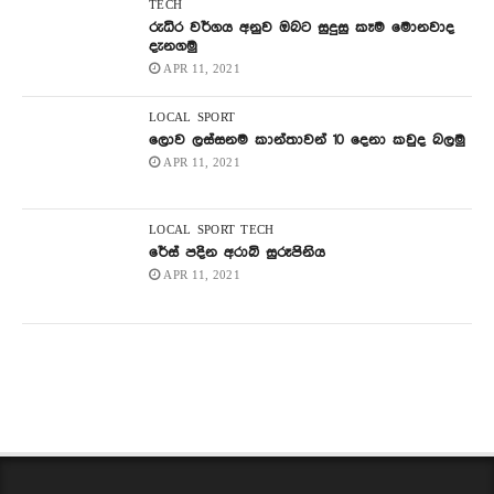
TECH
රුධිර වර්ගය අනුව ඔබට සුදුසු කෑම මොනවාද
දැනගමු
APR 11, 2021
LOCAL
SPORT
ලොව ලස්සනම කාන්තාවන් 10 දෙනා කවුද බලමු
APR 11, 2021
LOCAL
SPORT
TECH
රේස් පදින අරාබි සුරූපිනිය
APR 11, 2021