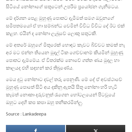
සිටියේ නෝනාගේ සතුටෙන් උපරිම ප්‍රයෝජන ගැනීමටය.
මේ දර්ශන පෙළ මුහුණු පොතට දැමීමත් සමග ඔවුනගේ
සමීපතමයෝ ඒ හා සම්බන්ධ වෙමින් විවිධ විවිධ දේ ඊට එක්
කළහ. එයින් ද නෝනා ලැබූවේ ලොකු සතුටකි.
මේ අතරේ ඔහුගේ මිතුරෙක් හොඳට කෑවට බිව්වට කමක් නෑ
අර මට එන්න තියෙන මුදල් ටික ගෙව්වානම් කියමින් මුහුණු
පොතට දැම්මේය. ඒ විතරක්ම නොවේ ගත්ත ණය මුදල හා
කාලයද එහි සඳහන් කර තිබුණේය.
මෙය දුටු නෝනාට දවල් තරු ​පෙනුණි. මේ දේ ඒ අවස්ථාවේ
මුහුණු පොතේ සිටි අය දකිනු ඇතයි සිතූ නෝනා හරි හැටි
කෑමත් නොකා දරුවනුත් රැගෙන හෝටලයෙන් පිටවූයේ
ඔහුට දෙහි කප කපා ඔහු තනිකරමින්ලු‍.
Source : Lankadeepa