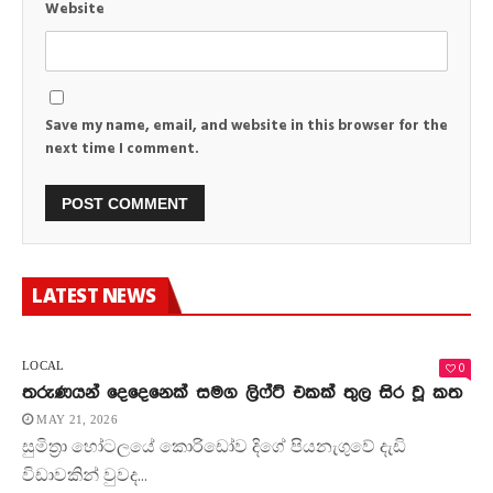
Website
Save my name, email, and website in this browser for the
next time I comment.
LATEST NEWS
0
LOCAL
තරුණයන් දෙදෙනෙක් සමග ලිෆ්ට් එකක් තුල සිර වූ කත
MAY 21, 2026
සුමිත්‍රා හෝටලයේ කොරිඩෝව දිගේ පියනැගුවේ දැඩි
විඩාවකින් වුවද...