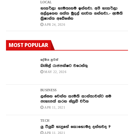
LOCAL
හැකර්ලා හැමතැනම ඉන්නවා. අපි හැකර්ලා
අල්ලගෙන ගත්ත මුදල් නැවත ගන්නවා..- ඇමති
ක්‍රිෂාන්ත අබේසේන
APR 24, 2026
MOST POPULAR
දේශිය පුවත්
බැසිල් රාජපක්ෂට වරෙන්තු
MAY 22, 2026
BUSINESS
ලස්සන වෙන්න කැමති කාන්තාවන්ට සම
පැහැපත් කරන ස්ක්‍රබ් වර්ග
APR 11, 2021
TECH
යු ටියුබ් හැදුනේ කොහොමද දන්නවද ?
APR 11, 2021