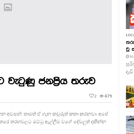
LOC
තරු
වූ
MA
සුම
දැඩි
 වැටුණු ජනප්‍රිය තරුව
2
479
ගෙන අවසන්. තාමත් ඒ ගැන කවුරුත් කතා කරනවා. අපේ
 අතරෙ තරඟවලට ඔට්ටු ඇල්ලීම වගේ දේවලුත් දකින්න