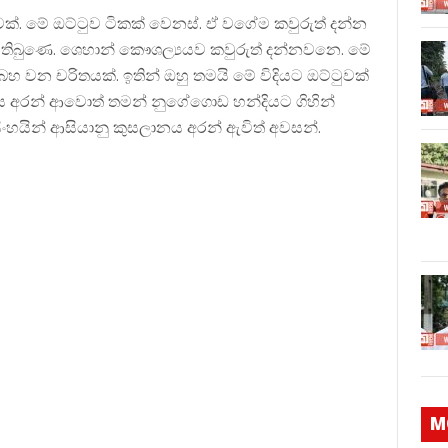
්. මේ ඔට්ටුව ටිකක් වෙනස්. ඒ වගේම කවුරුත් දන්න
ාලා තිබුණෙ. ශෙහාන් කෞශල්‍යයව කවුරුත් දන්නවනෙ. මේ
හ වන චරිතයක්. ඉතින් ඔහු තමයි මේ විදියට ඔට්ටුවක්
නය අරන් ආවොත් තමන් නුගේගොඩ හන්දියට ගිහින්
 සිංහයින් ආසියානු කුසලානය අරන් ඇවිත් අවසන්.
M