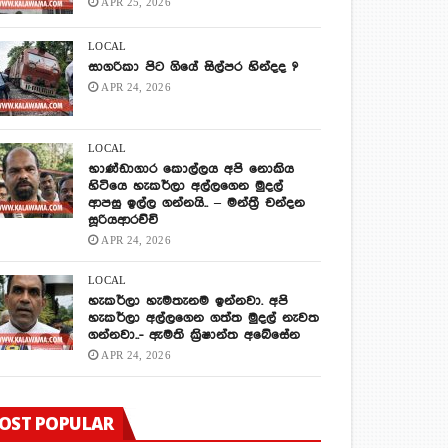
APR 25, 2026
LOCAL
සාගරිකා පිට ගියේ සිල්පර හින්දද ?
APR 24, 2026
LOCAL
භාණ්ඩාගාර කොල්ලය අපි නොකිය
හිටියෙ හැකර්ලා අල්ලගෙන මුදල්
ආපසු ඉල්ල ගන්නයි.. – මන්ත්‍රී චන්දන
සූරියආරච්චි
APR 24, 2026
LOCAL
හැකර්ලා හැමතැනම ඉන්නවා. අපි
හැකර්ලා අල්ලගෙන ගත්ත මුදල් නැවත
ගන්නවා..- ඇමති ක්‍රිෂාන්ත අබේසේන
APR 24, 2026
OST POPULAR