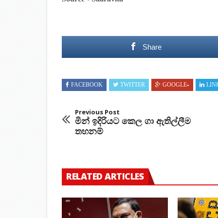
Share
FACEBOOK
TWITTER
GOOGLE+
LIN
Previous Post
මින් ඉදිරියට කෙල ගා ඇතිල්ලීම
තහනම්
RELATED ARTICLES