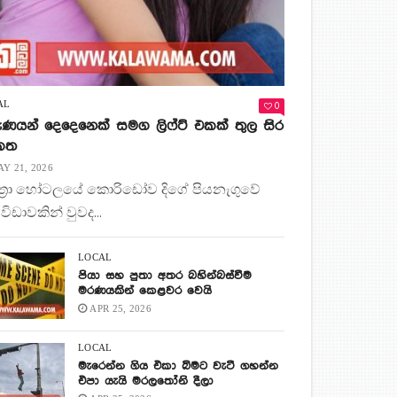
0
AL
ණයන් දෙදෙනෙක් සමග ලිෆ්ට් එකක් තුල සිර
 කත
Y 21, 2026
ිත්‍රා හෝටලයේ කොරිඩෝව දිගේ පියනැගුවේ
 විඩාවකින් වුවද...
LOCAL
පියා සහ පුතා අතර බහින්බස්වීම
මරණයකින් කෙළවර වෙයි
APR 25, 2026
LOCAL
මැරෙන්න ගිය එකා බිමට වැටී ගහන්න
එපා යැයි මරලතෝනි දීලා