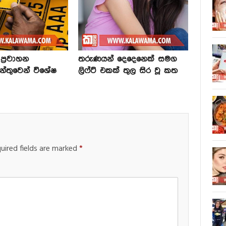
්‍රවාහන
තරුණයන් දෙදෙනෙක් සමග
න්තුවෙන් විශේෂ
ලිෆ්ට් එකක් තුල සිර වූ කත
uired fields are marked
*