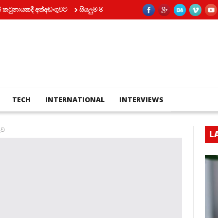
යකදී අත්අඩංගුවට
සියලුම මත්පැන්හල් මේ දිනවලදී වසා තැබිය යුතුයි – සුරාබ
TECH
INTERNATIONAL
INTERVIEWS
ුව
L