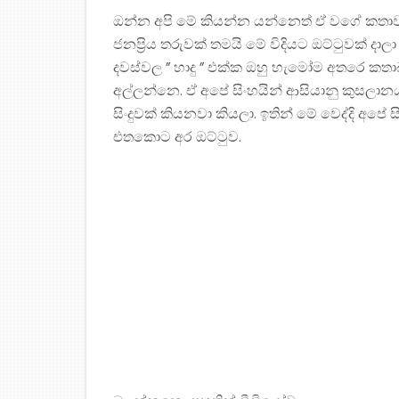
ඔන්න අපි මේ කියන්න යන්නෙත් ඒ වගේ කතාවක
ජනප්‍රිය තරුවක් තමයි මේ විදියට ඔට්ටුවක් ද
දවස්වල ” හාදු ” එක්ක ඔහු හැමෝම අතරෙ කතාබ
අල්ලන්නෙ. ඒ අපේ සිංහයින් ආසියානු කුසලා
සිංදුවක් කියනවා කියලා. ඉතින් මේ වෙද්දි අපේ
එතකොට අර ඔට්ටුව.