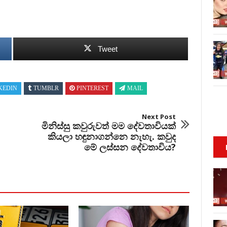
Tweet
KEDIN
TUMBLR
PINTEREST
MAIL
Next Post
මිනිස්සු කවුරුවත් මම දේවතාවියක්
කියලා හඳුනාගන්නෙ නැහැ. කවුද
මේ ලස්සන දේවතාවිය?