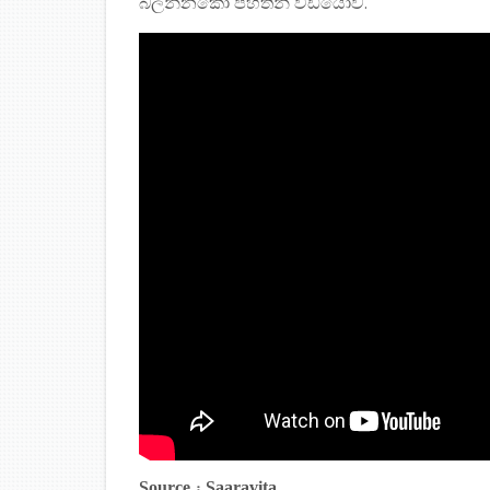
බලන්නකො පහතින් වීඩියෝව.
Source : Saaravita