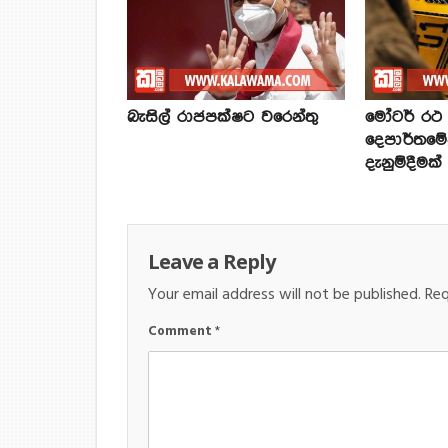
බැසිල් රාජපක්ෂට වරෙන්තු
මෝටර් රථ ප
දෙපාර්තමේ
දැනුම්දීමක්
Leave a Reply
Your email address will not be published.
Req
Comment
*