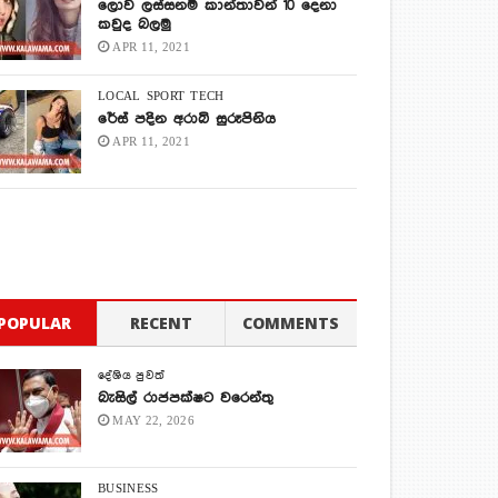
ලොව ලස්සනම කාන්තාවන් 10 දෙනා
කවුද බලමු
APR 11, 2021
LOCAL
SPORT
TECH
රේස් පදින අරාබි සුරූපිනිය
APR 11, 2021
POPULAR
RECENT
COMMENTS
දේශිය පුවත්
බැසිල් රාජපක්ෂට වරෙන්තු
MAY 22, 2026
BUSINESS