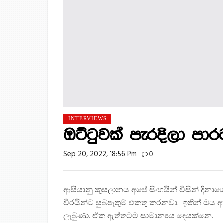
INTERVIEWS
ඔට්ටුවක් පැරදිලා පාරට
Sep 20, 2022, 18:56 Pm
0
ආසියානු කුසලානය අපේ සිංහයින් විසින් දිනා
වීරයින්ට සුබපැතුම් එකතු කරනවා. ඉතින් ඔය
ලැබුණා. ඒක ඇත්තටම සාමාන්‍යය දෙයක්නෙ.