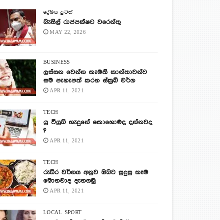
දේශිය පුවත්
බැසිල් රාජපක්ෂට වරෙන්තු
MAY 22, 2026
BUSINESS
ලස්සන වෙන්න කැමති කාන්තාවන්ට
සම පැහැපත් කරන ස්ක්‍රබ් වර්ග
APR 11, 2021
TECH
යු ටියුබ් හැදුනේ කොහොමද දන්නවද
?
APR 11, 2021
TECH
රුධිර වර්ගය අනුව ඔබට සුදුසු කෑම
මොනවාද දැනගමු
APR 11, 2021
LOCAL
SPORT