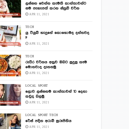
ලස්සන වෙන්න කැමති කාන්තාවන්ට
සම පැහැපත් කරන ස්ක්‍රබ් වර්ග
APR 11, 2021
TECH
යු ටියුබ් හැදුනේ කොහොමද දන්නවද
?
APR 11, 2021
TECH
රුධිර වර්ගය අනුව ඔබට සුදුසු කෑම
මොනවාද දැනගමු
APR 11, 2021
LOCAL
SPORT
ලොව ලස්සනම කාන්තාවන් 10 දෙනා
කවුද බලමු
APR 11, 2021
LOCAL
SPORT
TECH
රේස් පදින අරාබි සුරූපිනිය
APR 11, 2021