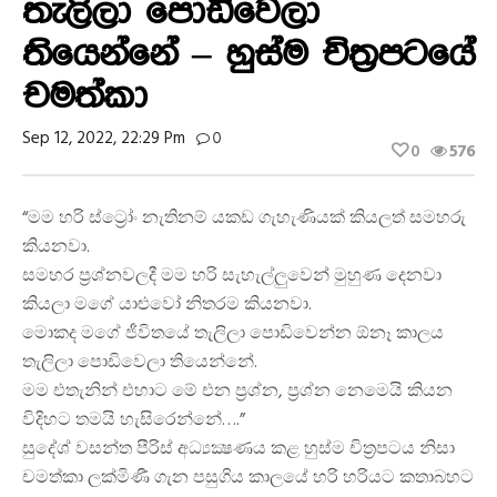
තැලිලා පොඩිවෙලා
තියෙන්නේ – හුස්ම චිත්‍රපටයේ
චමත්කා
Sep 12, 2022, 22:29 Pm
0
0
576
“මම හරි ස්ට්‍රෝං නැතිනම් යකඩ ගැහැණියක් කියලත් සමහරු
කියනවා.
සමහර ප්‍රශ්නවලදී මම හරි සැහැල්ලුවෙන් මුහුණ දෙනවා
කියලා මගේ යාළුවෝ නිතරම කියනවා.
මොකද මගේ ජීවිතයේ තැලිලා පොඩිවෙන්න ඕනෑ කාලය
තැලිලා පොඩිවෙලා තියෙන්නේ.
මම එතැනින් එහාට මේ එන ප්‍රශ්න, ප්‍රශ්න නෙමෙයි කියන
විදිහට තමයි හැසිරෙන්නේ….”
සුදේශ් වසන්ත පීරිස් අධ්‍යක්‍ෂණය කළ හුස්ම චිත්‍රපටය නිසා
චමත්කා ලක්මිණී ගැන පසුගිය කාලයේ හරි හරියට කතාබහට