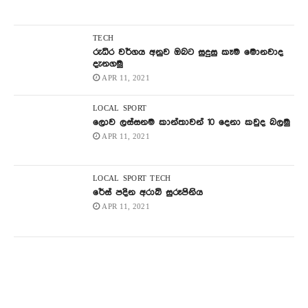
TECH
රුධිර වර්ගය අනුව ඔබට සුදුසු කෑම මොනවාද
දැනගමු
APR 11, 2021
LOCAL
SPORT
ලොව ලස්සනම කාන්තාවන් 10 දෙනා කවුද බලමු
APR 11, 2021
LOCAL
SPORT
TECH
රේස් පදින අරාබි සුරූපිනිය
APR 11, 2021