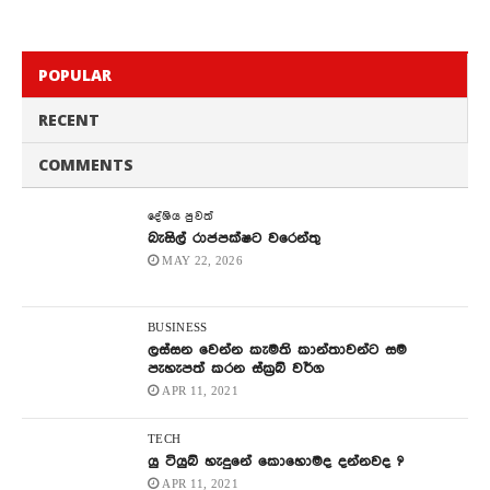
POPULAR
RECENT
COMMENTS
දේශිය පුවත්
බැසිල් රාජපක්ෂට වරෙන්තු
MAY 22, 2026
BUSINESS
ලස්සන වෙන්න කැමති කාන්තාවන්ට සම
පැහැපත් කරන ස්ක්‍රබ් වර්ග
APR 11, 2021
TECH
යු ටියුබ් හැදුනේ කොහොමද දන්නවද ?
APR 11, 2021