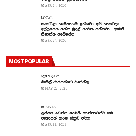
APR 24, 2026
LOCAL
හැකර්ලා හැමතැනම ඉන්නවා. අපි හැකර්ලා
අල්ලගෙන ගත්ත මුදල් නැවත ගන්නවා..- ඇමති
ක්‍රිෂාන්ත අබේසේන
APR 24, 2026
MOST POPULAR
දේශිය පුවත්
බැසිල් රාජපක්ෂට වරෙන්තු
MAY 22, 2026
BUSINESS
ලස්සන වෙන්න කැමති කාන්තාවන්ට සම
පැහැපත් කරන ස්ක්‍රබ් වර්ග
APR 11, 2021