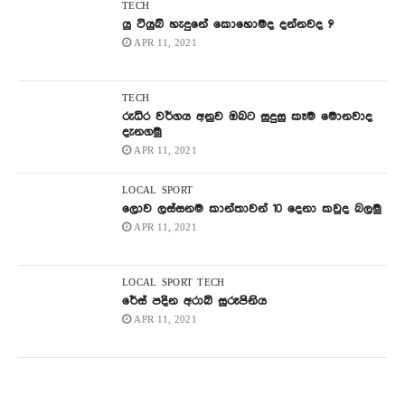
TECH
යු ටියුබ් හැදුනේ කොහොමද දන්නවද ?
APR 11, 2021
TECH
රුධිර වර්ගය අනුව ඔබට සුදුසු කෑම මොනවාද
දැනගමු
APR 11, 2021
LOCAL
SPORT
ලොව ලස්සනම කාන්තාවන් 10 දෙනා කවුද බලමු
APR 11, 2021
LOCAL
SPORT
TECH
රේස් පදින අරාබි සුරූපිනිය
APR 11, 2021