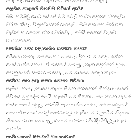
මරු. කලණ අයියා ගැන මට කියන්න වචන නැහැ.
පසුගිය කාලයේ නිහඬව හිටියේ ඇයි?
බබා හම්බවුණාට පස්සේ මම ටෙලි නාට්‍ය දෙකක රඟපෑවා.
වර්ණ කියල චිත්‍රපටයකත් රඟපෑවා. මම කොහොමත් එක
වැඩක් භාරගෙන ඒක ඉවරවෙලා තමයි අනෙක් වැඩේ
භාරගන්නේ.
චමත්කා වැඩ බදාගන්න කැමැති නැහැ?
අයියෝ නැහැ. මම සමහර මාසවල දින 30 ම ගෙදර ඉන්න
අවස්ථා තියෙනවා. ඒ මාසයේ මම මුල් තැන දෙන්නේ දරුවා
වෙනුවෙන්. සමහර මාසවල මම මාසෙම ගෙදර නැහැ.
සැමියා සහ පුතු සමඟ ගෙවන ජීවිතය
සැමියා නම් ලංකාවේ නැහැ. සීමන් කෙනෙක් හින්දා එයාගේ
ජීවිතය මුහුදේම තමයි. හැබැයි මම හිතනවා මම කරන වැඩත්
එක්ක මගේ පවුල යම්කිසි තැනක තියෙනවා, මේ ක්‍ෂේත්‍රයේ
අනෙක් අයගේ පවුල් සංස්ථාවලට වැඩිය. මට උපරිම නිදහස
තියෙනවා රංගනය තුළ ඕනෑම තරමකට විහිදී ගිහිල්ලා වැඩ
කරන්න.
සැමියාගෙන් සීමාවන් තියෙනවාද?