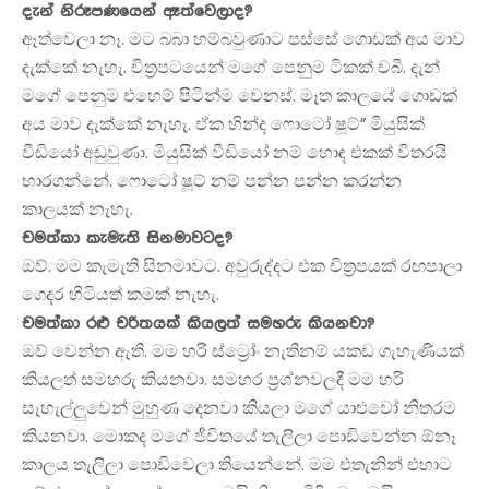
දැන් නිරූපණයෙන් ඈත්වෙලාද?
ඈත්වෙලා නෑ. මට බබා හම්බවුණාට පස්සේ ගොඩක් අය මාව
දැක්කේ නැහැ. චිත්‍රපටයෙන් මගේ පෙනුම ටිකක් චබී. දැන්
මගේ පෙනුම එහෙම් පිටින්ම වෙනස්. මෑත කාලයේ ගොඩක්
අය මාව දැක්කේ නැහැ. ඒක හින්ද ෆොටෝ ෂූට්” මියුසික්
වීඩියෝ අඩුවුණා. මියුසික් වීඩියෝ නම් හොඳ එකක් විතරයි
භාරගන්නේ. ෆොටෝ ෂූට් නම් පන්න පන්න කරන්න
කාලයක් නැහැ.
චමත්කා කැමැති සිනමාවටද?
ඔව්. මම කැමැති සිනමාවට. අවුරුද්දට එක චිත්‍රපයක් රඟපාලා
ගෙදර හිටියත් කමක් නැහැ.
චමත්කා රළු චරිතයක් කියලත් සමහරු කියනවා?
ඔව් වෙන්න ඇති. මම හරි ස්ට්‍රෝං නැතිනම් යකඩ ගැහැණියක්
කියලත් සමහරු කියනවා. සමහර ප්‍රශ්නවලදී මම හරි
සැහැල්ලුවෙන් මුහුණ දෙනවා කියලා මගේ යාළුවෝ නිතරම
කියනවා. මොකද මගේ ජීවිතයේ තැලිලා පොඩිවෙන්න ඕනෑ
කාලය තැලිලා පොඩිවෙලා තියෙන්නේ. මම එතැනින් එහාට