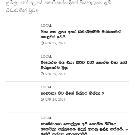
සුමිත්‍රා හෝටලයේ කොරිඩෝව දිගේ පියනැගුවේ දැඩි
විඩාවකින් වුවද...
LOCAL
පියා සහ පුතා අතර බහින්බස්වීම මරණයකින්
කෙළවර වෙයි
APR 25, 2026
LOCAL
මැරෙන්න ගිය එකා බිමට වැටී ගහන්න එපා යැයි
මරලතෝනි දීලා
APR 25, 2026
LOCAL
සාගරිකා පිට ගියේ සිල්පර හින්දද ?
APR 24, 2026
LOCAL
භාණ්ඩාගාර කොල්ලය අපි නොකිය හිටියෙ
හැකර්ලා අල්ලගෙන මුදල් ආපසු ඉල්ල ගන්නයි.. –
මන්ත්‍රී චන්දන සූරියආරච්චි