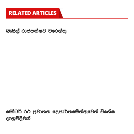
RELATED ARTICLES
බැසිල් රාජපක්ෂට වරෙන්තු
මෝටර් රථ ප්‍රවාහන දෙපාර්තමේන්තුවෙන් විශේෂ
දැනුම්දීමක්