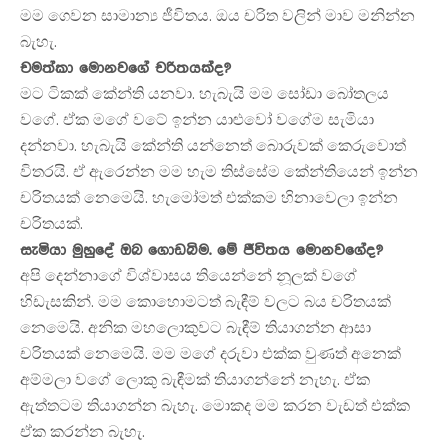
මම ගෙවන සාමාන්‍ය ජීවිතය. ඔය චරිත වලින් මාව මනින්න
බැහැ.
චමත්කා මොනවගේ චරිතයක්ද?
මට ටිකක් කේන්ති යනවා. හැබැයි මම සෝඩා බෝතලය
වගේ. ඒක මගේ වටේ ඉන්න යාළුවෝ වගේම සැමියා
දන්නවා. හැබැයි කේන්ති යන්නෙත් බොරුවක් කෙරුවොත්
විතරයි. ඒ ඇරෙන්න මම හැම තිස්සේම කේන්තියෙන් ඉන්න
චරිතයක් නෙමෙයි. හැමෝමත් එක්කම හිනාවෙලා ඉන්න
චරිතයක්.
සැමියා මුහුදේ ඔබ ගොඩබිම. මේ ජීවිතය මොනවගේද?
අපි දෙන්නාගේ විශ්වාසය තියෙන්නේ නූලක් වගේ
හිඩැසකින්. මම කොහොමටත් බැඳීම් වලට බය චරිතයක්
නෙමෙයි. අනික මහලොකුවට බැඳීම් තියාගන්න ආසා
චරිතයක් නෙමෙයි. මම මගේ දරුවා එක්ක වුණත් අනෙක්
අම්මලා වගේ ලොකු බැඳීමක් තියාගන්නේ නැහැ. ඒක
ඇත්තටම තියාගන්න බැහැ. මොකද මම කරන වැඩත් එක්ක
ඒක කරන්න බැහැ.