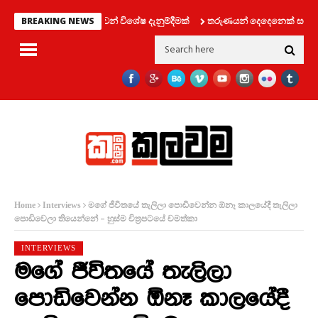
වාහන දෙපාර්තමේන්තුවෙන් විශේෂ දැනුම්දීමක්
තරුණයන් දෙදෙනෙක් සමග ලිෆ්ට්
BREAKING NEWS
මගේ ජීවිතයේ තැලිලා පොඩිවෙන්න ඕනෑ කාලයේදී තැලිලා
Home
Interviews
පොඩිවෙලා තියෙන්නේ – හුස්ම චිත්‍රපටයේ චමත්කා
INTERVIEWS
මගේ ජීවිතයේ තැලිලා
පොඩිවෙන්න ඕනෑ කාලයේදී