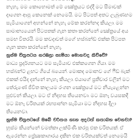
නැහැ. මම කොහොමත් මේ ක්‍ෂේත්‍රයට එද්දී මට සීමාවක්
දාගෙන ආපු කෙනෙක් නෙමෙයි. මට පිටපත් අතට ලැබුණහම
සැමියාගෙන් අහන්නේ නැහැ මේක කරන්නද කියලා. මම
සාමාන්‍යයෙන් පිටපතක් ගැන කතා කරන්නේ ක්‍ෂේත්‍රයේ අය
සමඟ විතරයි. මම කවදාවත් මගේ හස්බන්ඩ් එක්ක පිටපත
ගැන කතා කරන්නේ නැහැ.
හුස්ම චිත්‍රපටය නරඹලා සැමියා මොනවද කිව්වේ?
මාධ්‍ය ප්‍රදර්ශනයට මම සැමියාව එක්කගෙන ගියා. මම
හස්බන්ට් ළඟට ගියේ බයෙන්. මොකද මොනව ගේ ෆීඩ් බැක්
එකක් එයිද දන්නේ නැහැ කියලා. එයාගේ ප්‍රතිචාර වලින් මට
තේරුණේ ජීවිත කාලයම රංගන ක්‍ෂේත්‍රයේ මට නියැළෙන්න
පුළුවන් කියලා. මට ඒ නිදහස තියෙනවා. මට ඕනෑ වයසකදී
මට ඕනෑ චරිතයක් රඟපාන්න සැමියා මට නිදහස දීලා
තියෙනවා.
හුස්ම චිත්‍රපටයේ ඔබේ චරිතය ගැන අදටත් කතාබහ වෙනවා?
හුස්ම කියන්නේ චමත්කා ලක්මිණී කරපු එක චරිතයක්. ඒ
ඇරෙන්න ප්‍රේක්‍ෂකාගාරය දකින එක චරිතයක්වත් නෙමෙයි