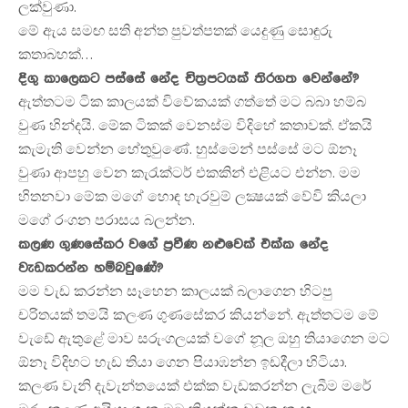
ලක්වුණා.
මේ ඇය සමඟ සති අන්ත පුවත්පතක් යෙදුණු සොඳුරු
කතාබහක්…
දිගු කාලෙකට පස්සේ නේද චිත්‍රපටයක් තිරගත වෙන්නේ?
ඇත්තටම ටික කාලයක් විවේකයක් ගත්තේ මට බබා හම්බ
වුණ හින්දයි. මේක ටිකක් වෙනස්ම විදිහේ කතාවක්. ඒකයි
කැමැති වෙන්න හේතුවුණේ. හුස්මෙන් පස්සේ මට ඕනෑ
වුණා ආපහු වෙන කැරැක්ටර් එකකින් එළියට එන්න. මම
හිතනවා මේක මගේ හොඳ හැරවුම් ලක්‍ෂයක් වේවි කියලා
මගේ රංගන පරාසය බලන්න.
කලණ ගුණසේකර වගේ ප්‍රවීණ නළුවෙක් එක්ක නේද
වැඩකරන්න හම්බවුණේ?
මම වැඩ කරන්න සෑහෙන කාලයක් බලාගෙන හිටපු
චරිතයක් තමයි කලණ ගුණසේකර කියන්නේ. ඇත්තටම මේ
වැඩේ ඇතුළේ මාව සරුංගලයක් වගේ නූල ඔහු තියාගෙන මට
ඕනෑ විදිහට හැඩ තියා ගෙන පියාඹන්න ඉඩදීලා හිටියා.
කලණ වැනි දැවැන්තයෙක් එක්ක වැඩකරන්න ලැබීම මරේ