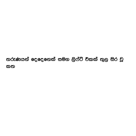
තරුණයන් දෙදෙනෙක් සමග ලිෆ්ට් එකක් තුල සිර වූ
කත