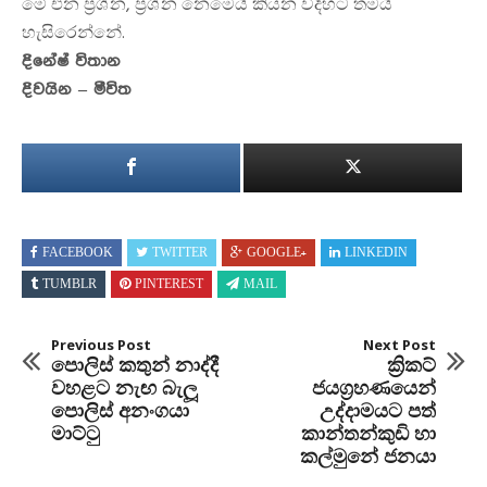
මේ එන ප්‍රශ්න, ප්‍රශ්න නෙමෙයි කියන විදිහට තමයි
හැසිරෙන්නේ.
දිනේෂ් විතාන
දිවයින – මීවිත
FACEBOOK
TWITTER
GOOGLE+
LINKEDIN
TUMBLR
PINTEREST
MAIL
Previous Post
Next Post
පොලිස් කතුන් නාද්දී
ක්‍රිකට්
වහළට නැඟ බැලූ
ජයග්‍රහණයෙන්
පොලිස් අනංගයා
උද්දාමයට පත්
මාට්ටු
කාන්තන්කුඩි හා
කල්මුනේ ජනයා