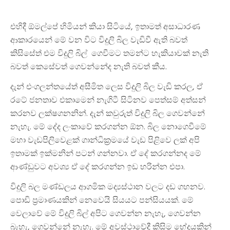
එහිදී ඕමල්පේ හිමියන් කියා සිටියේ, ඉතාමත් අසාධාරණ
ආකාරයෙන් මේ වන විට විදුලි බිල වැඩිවී ඇති බවත්
කිසිසේත් එම විදුලි බිල් ගෙවීමට තමන්ට හැකියාවක් නැති
බවත් කෙසේවත් ගෙවන්නේද නැති බවත් කීය.
දැන් එංගලන්තයේත් අසීමිත ලෙස විදුලි බිල වැඩි කරල, ඒ
රටේ ජනතාව එකාමෙන් නැගිටී සිටිනව පෙත්සම් අත්සන්
කරනව ලක්ෂගනනින්. දැන් කවුරුත් විදුලි බිල ගෙවන්නේ
නැහැ. මේ දේද ලංකාවේ කරගන්න ඕන. බිල නොගෙවීමේ
මහා වැඩපිලිවෙළක් ගාන්ධික්‍රමයේ වැඩ පිළිවෙ ලක් අපි
ඉතාමක් ඉක්මනින් පටන් ගන්නවා. ඒ දේ කරගන්නද මේ
ආණ්ඩුවට අවශ්‍ය ඒ දේ කරගන්න ඉඩ හරින්න එපා.
විදුලි බල මණ්ඩලය ආගමික මද්‍යස්ථාන වලට දඩ ගහනව.
පොඩි ප්‍රමාණයකින් නෙවෙයි සියයට පන්සියයක්. මේ
වෙලාවේ මේ විදුලි බිල් අපිට ගෙවන්න නැහැ, ගෙවන්න
බැහැ, ගෙවන්නේ නැහැ. මේ අවස්ථාවේදී කිසිම භේදයකින්