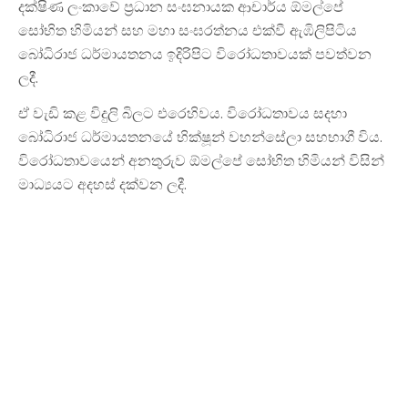
දක්ෂිණ ලංකාවේ ප්‍රධාන සංඝනායක ආචාර්ය ඕමල්පේ
සෝභිත හිමියන් සහ මහා සංඝරත්නය එක්වී ඇඹිලිපිටිය
බෝධිරාජ ධර්මායතනය ඉදිරිපිට විරෝධතාවයක් පවත්වන
ලදී.
ඒ වැඩි කළ විදුලි බිලට එරෙහිවය. විරෝධතාවය සදහා
බෝධිරාජ ධර්මායතනයේ භික්ෂූන් වහන්සේලා සහභාගී විය.
විරෝධතාවයෙන් අනතුරුව ඕමල්පේ සෝභිත හිමියන් විසින්
මාධ්‍යයට අදහස් දක්වන ලදී.