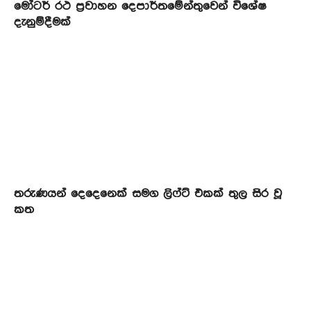
මෝටර් රථ ප්‍රවාහන දෙපාර්තමේන්තුවෙන් විශේෂ
දැනුම්දීමක්
තරුණයන් දෙදෙනෙක් සමග ලිෆ්ට් එකක් තුල සිර වූ
කත