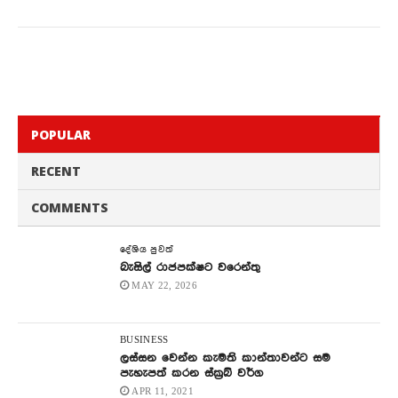
POPULAR
RECENT
COMMENTS
දේශිය පුවත්
බැසිල් රාජපක්ෂට වරෙන්තු
MAY 22, 2026
BUSINESS
ලස්සන වෙන්න කැමති කාන්තාවන්ට සම
පැහැපත් කරන ස්ක්‍රබ් වර්ග
APR 11, 2021