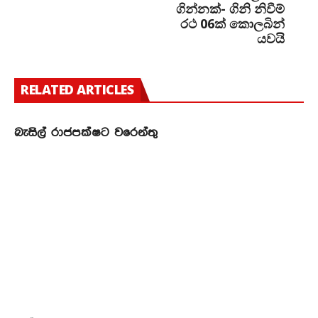
ගින්නක්- ගිනි නිවීම්
රථ 06ක් කොලබින්
යවයි
RELATED ARTICLES
බැසිල් රාජපක්ෂට වරෙන්තු