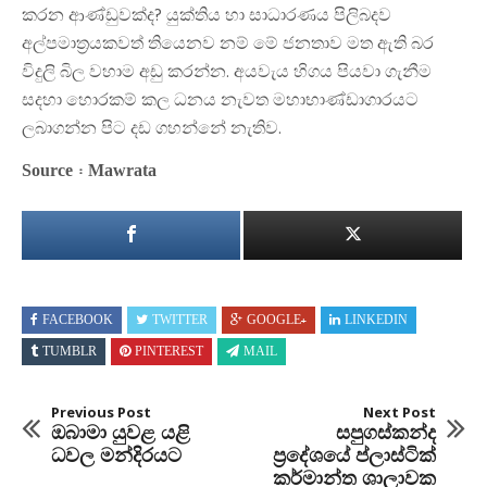
කරන ආණ්ඩුවක්ද? යුක්තිය හා සාධාරණය පිලිබදව
අල්පමාත්‍රයකවත් තියෙනව නම් මේ ජනතාව මත ඇති බර
විදුලි බිල වහාම අඩු කරන්න. අයවැය හිගය පියවා ගැනීම
සදහා හොරකම් කල ධනය නැවත මහාභාණ්ඩාගාරයට
ලබාගන්න පිට දඩ ගහන්නේ නැතිව.
Source : Mawrata
FACEBOOK
TWITTER
GOOGLE+
LINKEDIN
TUMBLR
PINTEREST
MAIL
Previous Post
Next Post
ඔබාමා යුවළ යළි
සපුගස්කන්ද
ධවල මන්දිරයට
ප්‍රදේශයේ ප්ලාස්ටික්
කර්මාන්ත ශාලාවක