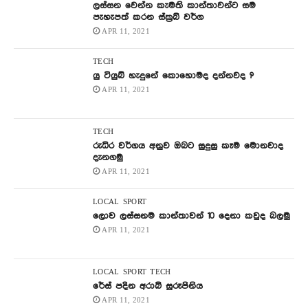
ලස්සන වෙන්න කැමති කාන්තාවන්ට සම
පැහැපත් කරන ස්ක්‍රබ් වර්ග
APR 11, 2021
TECH
යු ටියුබ් හැදුනේ කොහොමද දන්නවද ?
APR 11, 2021
TECH
රුධිර වර්ගය අනුව ඔබට සුදුසු කෑම මොනවාද
දැනගමු
APR 11, 2021
LOCAL
SPORT
ලොව ලස්සනම කාන්තාවන් 10 දෙනා කවුද බලමු
APR 11, 2021
LOCAL
SPORT
TECH
රේස් පදින අරාබි සුරූපිනිය
APR 11, 2021