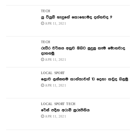
TECH
යු ටියුබ් හැදුනේ කොහොමද දන්නවද ?
APR 11, 2021
TECH
රුධිර වර්ගය අනුව ඔබට සුදුසු කෑම මොනවාද
දැනගමු
APR 11, 2021
LOCAL
SPORT
ලොව ලස්සනම කාන්තාවන් 10 දෙනා කවුද බලමු
APR 11, 2021
LOCAL
SPORT
TECH
රේස් පදින අරාබි සුරූපිනිය
APR 11, 2021