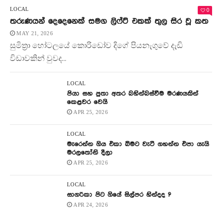
0
LOCAL
තරුණයන් දෙදෙනෙක් සමග ලිෆ්ට් එකක් තුල සිර වූ කත
MAY 21, 2026
සුමිත්‍රා හෝටලයේ කොරිඩෝව දිගේ පියනැගුවේ දැඩි
විඩාවකින් වුවද...
LOCAL
පියා සහ පුතා අතර බහින්බස්වීම මරණයකින්
කෙළවර වෙයි
APR 25, 2026
LOCAL
මැරෙන්න ගිය එකා බිමට වැටී ගහන්න එපා යැයි
මරලතෝනි දීලා
APR 25, 2026
LOCAL
සාගරිකා පිට ගියේ සිල්පර හින්දද ?
APR 24, 2026