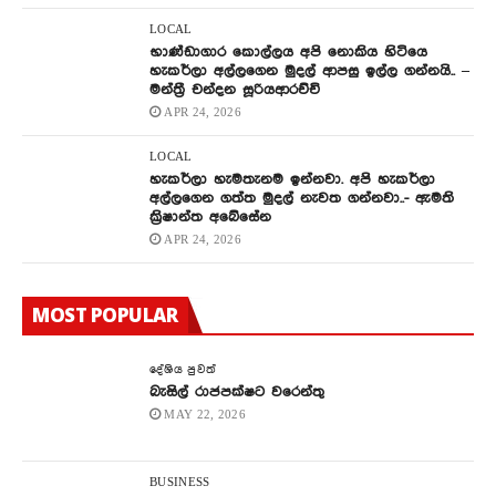
LOCAL
භාණ්ඩාගාර කොල්ලය අපි නොකිය හිටියෙ
හැකර්ලා අල්ලගෙන මුදල් ආපසු ඉල්ල ගන්නයි.. –
මන්ත්‍රී චන්දන සූරියආරච්චි
APR 24, 2026
LOCAL
හැකර්ලා හැමතැනම ඉන්නවා. අපි හැකර්ලා
අල්ලගෙන ගත්ත මුදල් නැවත ගන්නවා..- ඇමති
ක්‍රිෂාන්ත අබේසේන
APR 24, 2026
MOST POPULAR
දේශිය පුවත්
බැසිල් රාජපක්ෂට වරෙන්තු
MAY 22, 2026
BUSINESS