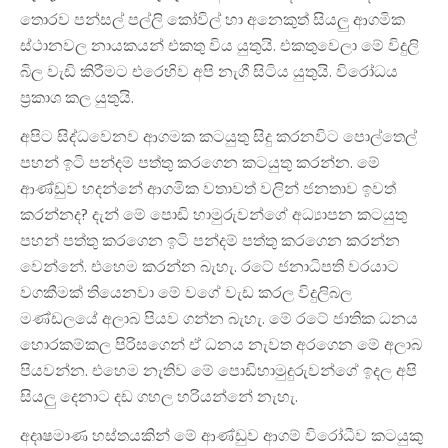
තොරව පන්සල් පල්ලි කෝවිල් හා අනෙකුත් සියලු ආගමික
ස්ථානවල නායකයන් එකතු විය යුතුයි. එකතුවෙලා මේ විදුලි
බිල වැඩි කිරීමට එරෙහිව අපි නැගී සිටිය යුතුයි. විරෝධය
ප්‍රකාශ කල යුතුයි.
අපිට සිද්ධවෙනව ආගමක කටයුතු සිදු කරනවිට පොල්තෙල්
පහන් ඉටි පන්දම් පත්තු කරගෙන කටයුතු කරන්න. මේ
ආණ්ඩුව හදන්නේ ආගමික වතාවත් වලින් ජනතාව ඉවත්
කරන්නද? දැන් මේ පොඩි හාමුරුවන්ගේ අධ්‍යාපන කටයුතු
පහන් පත්තු කරගෙන ඉටි පන්දම් පත්තු කරගෙන කරන්න
වෙන්නේ. එහෙම කරන්න බැහැ. රටේ ජනාධිපති වරයාට
වගකීමක් තියෙනවා මේ වගේ වැඩ කරල විදුලිබල
මණ්ඩලයේ අලාබ පියව ගන්න බැහැ. මේ රටේ ජාතික ධනය
හොරකම්කල පිරිසගෙන් ඒ ධනය නැවත අරගෙන මේ අලාබ
පියවන්න. එහෙම නැතිව මේ පොඩිහාමුදුරුවන්ගේ ඉදල අපි
සියලු දෙනාට දඩ ගහල හරියන්නේ නැහැ.
අදෘෂමාණ හස්තයකින් මේ ආණ්ඩුව ආගම් විරෝධීව කටයුකු