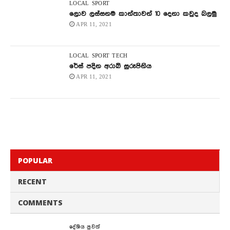
LOCAL
SPORT
ලොව ලස්සනම කාන්තාවන් 10 දෙනා කවුද බලමු
APR 11, 2021
LOCAL
SPORT
TECH
රේස් පදින අරාබි සුරූපිනිය
APR 11, 2021
POPULAR
RECENT
COMMENTS
දේශිය පුවත්