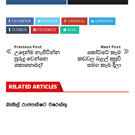
FACEBOOK
TWITTER
GOOGLE+
LINKEDIN
TUMBLR
PINTEREST
MAIL
Previous Post
Next Post
උදෙන්ම නැගිටින්න
කෝට්ටේ කෑම
පුරුදු වෙන්නෙ
කඩවල බළල් අසූචි
කොහොමද?
සමග කෑම දීලා
RELATED ARTICLES
බැසිල් රාජපක්ෂට වරෙන්තු