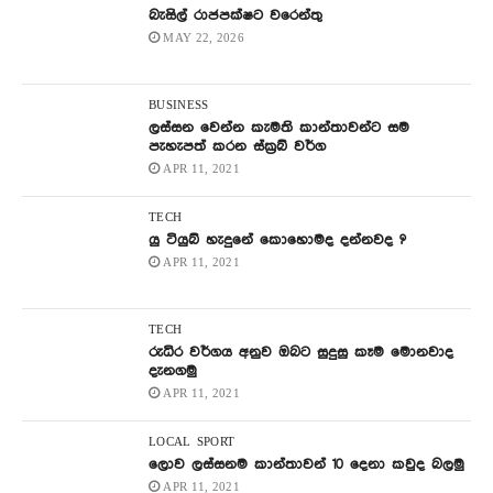
බැසිල් රාජපක්ෂට වරෙන්තු
MAY 22, 2026
BUSINESS
ලස්සන වෙන්න කැමති කාන්තාවන්ට සම
පැහැපත් කරන ස්ක්‍රබ් වර්ග
APR 11, 2021
TECH
යු ටියුබ් හැදුනේ කොහොමද දන්නවද ?
APR 11, 2021
TECH
රුධිර වර්ගය අනුව ඔබට සුදුසු කෑම මොනවාද
දැනගමු
APR 11, 2021
LOCAL
SPORT
ලොව ලස්සනම කාන්තාවන් 10 දෙනා කවුද බලමු
APR 11, 2021