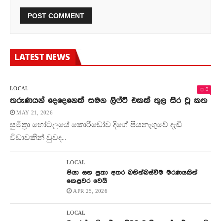
LATEST NEWS
0
LOCAL
තරුණයන් දෙදෙනෙක් සමග ලිෆ්ට් එකක් තුල සිර වූ කත
MAY 21, 2026
සුමිත්‍රා හෝටලයේ කොරිඩෝව දිගේ පියනැගුවේ දැඩි
විඩාවකින් වුවද...
LOCAL
පියා සහ පුතා අතර බහින්බස්වීම මරණයකින්
කෙළවර වෙයි
APR 25, 2026
LOCAL