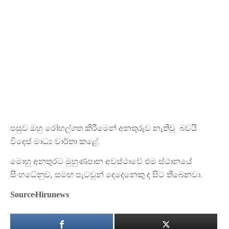
පසුව ඔහු රෝහල්ගත කිරීමෙන් අනතුරුව නැතිවූ බවයි
විදෙස් මාධ්‍ය වාර්තා කළේ.
මොහු අනතුරට මුහුණපාන අවස්ථාවේ එම ස්ථානයේ
සිංහධේනුව, සමඟ පැටවුන් දෙදෙනෙකු ද සිට තිබෙනවා.
Source:Hirunews