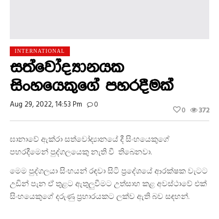
INTERNATIONAL
සත්වෝද්‍යානයක
සිංහයෙකුගේ පහරදීමක්
Aug 29, 2022, 14:53 Pm
0
0
372
ඝානාවේ ඇක්රා සත්වෝද්‍යානයේ දී සිංහයෙකුගේ
පහරදීමෙන් පුද්ගලයෙකු නැති වී තිබෙනවා.
මෙම පුද්ගලයා සිංහයන් රඳවා සිටි ප්‍රදේශයේ ආරක්ෂක වැටට
උඩින් පැන ඒ තුළට ඇතුලුවීමට උත්සාහ කළ අවස්ථාවේ එක්
සිංහයෙකුගේ දරුණු ප්‍රහාරයකට ලක්ව ඇති බව සඳහන්.