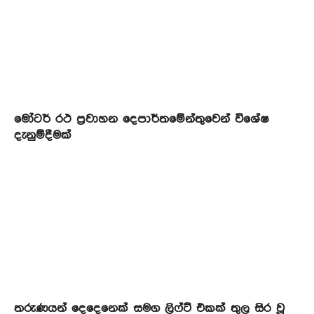
මෝටර් රථ ප්‍රවාහන දෙපාර්තමේන්තුවෙන් විශේෂ
දැනුම්දීමක්
තරුණයන් දෙදෙනෙක් සමග ලිෆ්ට් එකක් තුල සිර වූ