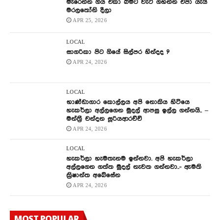
මැරෙන්න ගිය එකා බිමට වැටී ගහන්න එපා යැයි
මරලතෝනි දීලා
APR 25, 2026
LOCAL
සාගරිකා පිට ගියේ සිල්පර හින්දද ?
APR 24, 2026
LOCAL
භාණ්ඩාගාර කොල්ලය අපි නොකිය හිටියෙ
හැකර්ලා අල්ලගෙන මුදල් ආපසු ඉල්ල ගන්නයි.. –
මන්ත්‍රී චන්දන සූරියආරච්චි
APR 24, 2026
LOCAL
හැකර්ලා හැමතැනම ඉන්නවා. අපි හැකර්ලා
අල්ලගෙන ගත්ත මුදල් නැවත ගන්නවා..- ඇමති
ක්‍රිෂාන්ත අබේසේන
APR 24, 2026
MOST POPULAR