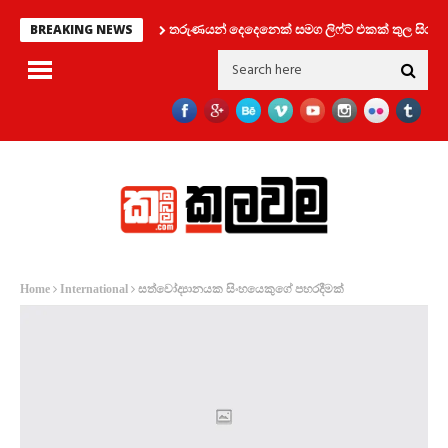
තරුණයන් දෙදෙනෙක් සමග ලිෆ්ට් එකක් තුල සිර වූ කත
BREAKING NEWS
සත්වෝද්‍යානයක සිංහයෙකුගේ පහරදීමක්
Home
International