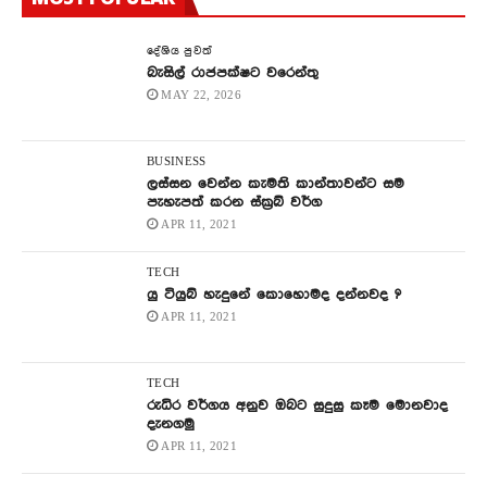
දේශිය පුවත්
බැසිල් රාජපක්ෂට වරෙන්තු
MAY 22, 2026
BUSINESS
ලස්සන වෙන්න කැමති කාන්තාවන්ට සම
පැහැපත් කරන ස්ක්‍රබ් වර්ග
APR 11, 2021
TECH
යු ටියුබ් හැදුනේ කොහොමද දන්නවද ?
APR 11, 2021
TECH
රුධිර වර්ගය අනුව ඔබට සුදුසු කෑම මොනවාද
දැනගමු
APR 11, 2021