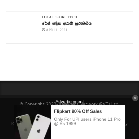
LOCAL
SPORT
TECH
රේස් පදින අරාබි සුරූපිනිය
APR 11, 2021
© Copyright 2022- Kalawama Network (PVT) Ltd.
About Us
Fact-Checking Policy
Privacy Policy
Ethics Policy
Ownership, Funding, and Advertising Policy
Corrections Policy
Editorial Team Info