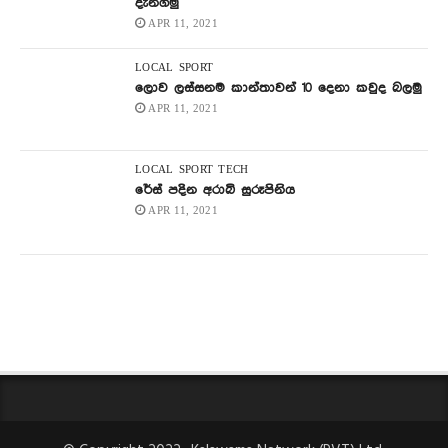
දැනගමු
APR 11, 2021
LOCAL
SPORT
ලොව ලස්සනම කාන්තාවන් 10 දෙනා කවුද බලමු
APR 11, 2021
LOCAL
SPORT
TECH
රේස් පදින අරාබි සුරූපිනිය
APR 11, 2021