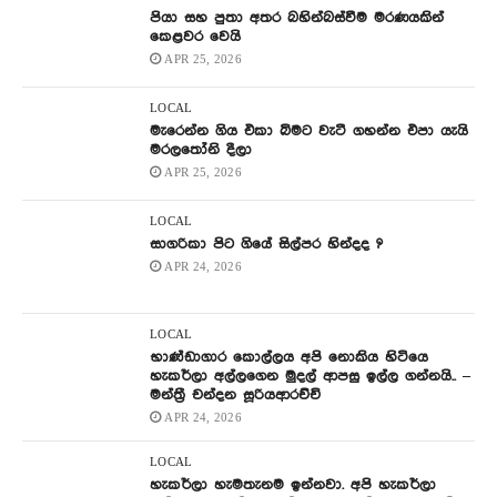
පියා සහ පුතා අතර බහින්බස්වීම මරණයකින්
කෙළවර වෙයි
APR 25, 2026
LOCAL
මැරෙන්න ගිය එකා බිමට වැටී ගහන්න එපා යැයි
මරලතෝනි දීලා
APR 25, 2026
LOCAL
සාගරිකා පිට ගියේ සිල්පර හින්දද ?
APR 24, 2026
LOCAL
භාණ්ඩාගාර කොල්ලය අපි නොකිය හිටියෙ
හැකර්ලා අල්ලගෙන මුදල් ආපසු ඉල්ල ගන්නයි.. –
මන්ත්‍රී චන්දන සූරියආරච්චි
APR 24, 2026
LOCAL
හැකර්ලා හැමතැනම ඉන්නවා. අපි හැකර්ලා