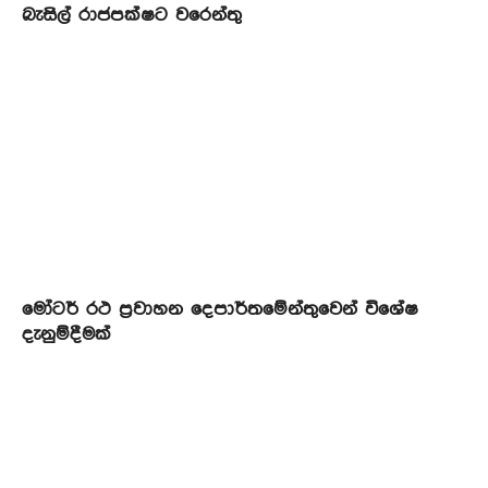
බැසිල් රාජපක්ෂට වරෙන්තු
මෝටර් රථ ප්‍රවාහන දෙපාර්තමේන්තුවෙන් විශේෂ
දැනුම්දීමක්