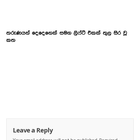
තරුණයන් දෙදෙනෙක් සමග ලිෆ්ට් එකක් තුල සිර වූ
කත
Leave a Reply