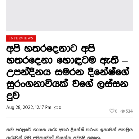
INTERVIEWS
අපි හතරදෙනාට අපි
හතරදෙනා හොඳටම ඇති –
උපන්දිනය සමරන දිනේෂ්ගේ
සුරංගනාවියක් වගේ ලස්සන
දුව
Aug 28, 2022, 12:17 Pm
0
0
524
නව පරපුරේ ගායන තරු අතර දිනේෂ් තරංග ඉතාමත් ජනප්‍රිය
තරුවක් බව අමුතුවෙන් කියන්න අවැසි නෑනෙ.