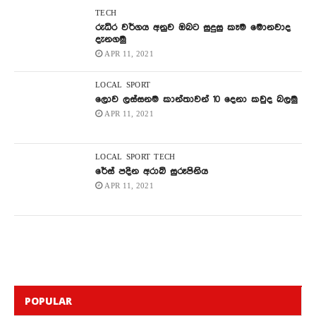
TECH
රුධිර වර්ගය අනුව ඔබට සුදුසු කෑම මොනවාද
දැනගමු
APR 11, 2021
LOCAL
SPORT
ලොව ලස්සනම කාන්තාවන් 10 දෙනා කවුද බලමු
APR 11, 2021
LOCAL
SPORT
TECH
රේස් පදින අරාබි සුරූපිනිය
APR 11, 2021
POPULAR