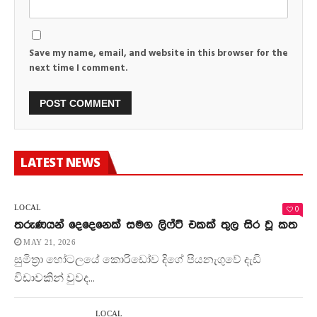
Save my name, email, and website in this browser for the
next time I comment.
LATEST NEWS
0
LOCAL
තරුණයන් දෙදෙනෙක් සමග ලිෆ්ට් එකක් තුල සිර වූ කත
MAY 21, 2026
සුමිත්‍රා හෝටලයේ කොරිඩෝව දිගේ පියනැගුවේ දැඩි
විඩාවකින් වුවද...
LOCAL