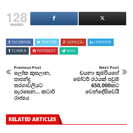
128
SHARES
FACEBOOK
TWITTER
GOOGLE+
LINKEDIN
TUMBLR
PINTEREST
MAIL
Previous Post
Next Post
ලෝක කුසලාන,
ඩයනා කුමරියගේ
පාපන්දු
මෝටර් රථයක් පවුම්
තරගාවලියට
650,000කට
සැරසෙන... කටාර්
වෙන්දේසිවෙයි
රාජ්‍යය
RELATED ARTICLES