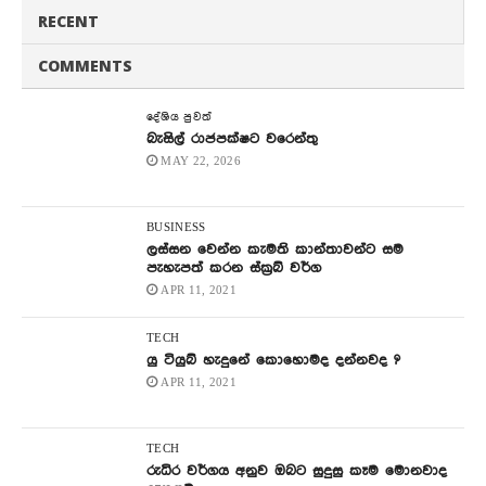
RECENT
COMMENTS
දේශිය පුවත්
බැසිල් රාජපක්ෂට වරෙන්තු
MAY 22, 2026
BUSINESS
ලස්සන වෙන්න කැමති කාන්තාවන්ට සම
පැහැපත් කරන ස්ක්‍රබ් වර්ග
APR 11, 2021
TECH
යු ටියුබ් හැදුනේ කොහොමද දන්නවද ?
APR 11, 2021
TECH
රුධිර වර්ගය අනුව ඔබට සුදුසු කෑම මොනවාද