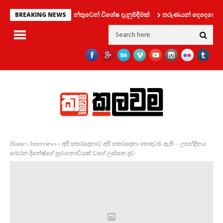
ථ ප්‍රවාහන දෙපාර්තමේන්තුවෙන් විශේෂ දැනුම්දීමක්
තරුණයන් දෙදෙනෙක් සමග ල
BREAKING NEWS
අපි හතරදෙනාට අපි හතරදෙනා හොඳටම ඇති – උපන්දිනය
Home
Interviews
සමරන දිනේෂ්ගේ සුරංගනාවියක් වගේ ලස්සන දුව