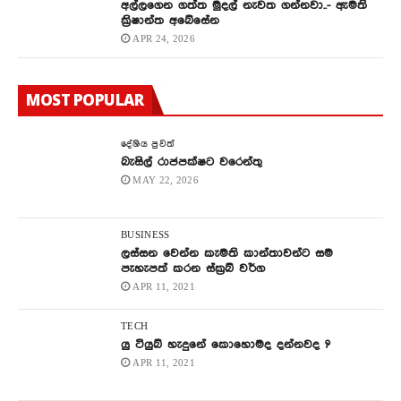
අල්ලගෙන ගත්ත මුදල් නැවත ගන්නවා..- ඇමති
ක්‍රිෂාන්ත අබේසේන
APR 24, 2026
MOST POPULAR
දේශිය පුවත්
බැසිල් රාජපක්ෂට වරෙන්තු
MAY 22, 2026
BUSINESS
ලස්සන වෙන්න කැමති කාන්තාවන්ට සම
පැහැපත් කරන ස්ක්‍රබ් වර්ග
APR 11, 2021
TECH
යු ටියුබ් හැදුනේ කොහොමද දන්නවද ?
APR 11, 2021