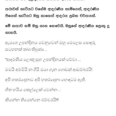
තරුවක් හැටියට වගේම ආදරණීය සැමියෙක්, ආදරණීය
පියෙක් හැටියට ඔහු කාගෙත් ආදරය ලබන චරිතයක්.
මේ කතාව නම් ඔහු ගැන නෙවෙයි. ඔහුගේ ආදරණීය ලොකු දූ
ගැනයි.
ඇයගෙ උපන්දිනය වෙනුවෙන් ඔහු මෙලෙස සොඳුරු
සටහනක් තබා තිබුණා…
“ආදරණීය ලොකූ සුභ උපන්දිනයක් වේවා….
මමයි අම්මියි නංගියි ඔයා ගැන ගොඩක් ආඩම්බරයි!
අපි හතරදෙනාට අපි හතරදෙනා හොඳටම ඇති.
හිත හයිය කෙල්ලෙක් වෙන්න…
කියන්න තියෙන්නෙ එච්චරයි!!!