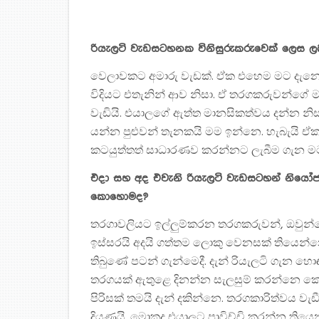
රියැලටි වැඩසටහනක විනිසුරුකරුවෙක් ලෙස
වෙලාවකට අමාරු වැඩක්. ඒක එහෙම මට දැනෙ
විදියට එතැනින් ආව නිසා. ඒ තරගකරුවන්ගේ
වැඩියි. එයාලගේ ඇත්ත මානසිකත්වය දන්න
යන්න පුළුවන් තැනකයි මම ඉන්නෙ. හැබැයි ඒකත
කටයුත්තත් සාධාරණව කරන්නට ලැබීම ගැන මට 
එදා සහ අද එවැනි රියැලටි වැඩසටහන් නිය
කොහොමද?
තරගාවලියට ඉල්ලුම්කරන තරගකරුවන්, ඔවුන්
ඉස්සරයි අදයි ගත්තම ලොකු වෙනසක් තියෙන්න
තිබුණේ පටන් ගැන්මෙදී. දැන් රියැලටි ගැන හ
තරගයක් ඇතුළෙ දිනන්න සැලසුම් කරන්නෙ 
පිරිසක් තමයි දැන් දකින්නෙ. තරගකාරිත්වය වැ
දියුණුයි. මොකද එයාලට පාවිච්චි කරන්න තියෙන ම