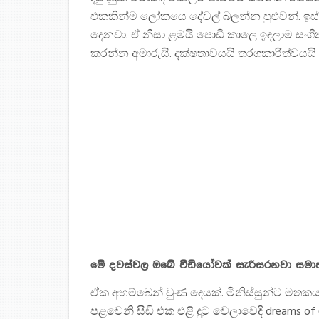
එකකින්ම ලෝකයෙ දේවල් බලන්න පුළුවන්. ඉස
දෙනවා. ඒ නිසා ළමයි පොඩි කාලෙ ඉඳලාම සංග
කරන්න අමාරුයි. දක්ෂතාවයයි තරගකාරිත්වයයි අ
මේ දවස්වල ඔබේ වීඩියෝවක් සැරිසරනවා සමාජ 
ඒක අහම්බෙන් වුණ දෙයක්. මිනිස්සුන්ට මතකය අ
පළවෙනි සීඩි එක එළි දුටු වෙලාවෙදි dreams of 