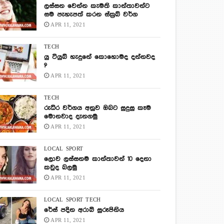
ලස්සන වෙන්න කැමති කාන්තාවන්ට
සම පැහැපත් කරන ස්ක්‍රබ් වර්ග
APR 11, 2021
TECH
යු ටියුබ් හැදුනේ කොහොමද දන්නවද
?
APR 11, 2021
TECH
රුධිර වර්ගය අනුව ඔබට සුදුසු කෑම
මොනවාද දැනගමු
APR 11, 2021
LOCAL
SPORT
ලොව ලස්සනම කාන්තාවන් 10 දෙනා
කවුද බලමු
APR 11, 2021
LOCAL
SPORT
TECH
රේස් පදින අරාබි සුරූපිනිය
APR 11, 2021