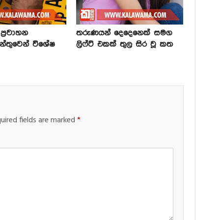
්‍රවාහන
තරුණයන් දෙදෙනෙක් සමග
න්තුවෙන් විශේෂ
ලිෆ්ට් එකක් තුල සිර වූ කත
uired fields are marked
*