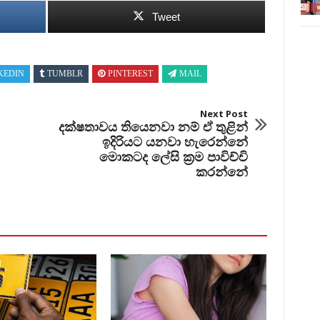
Tweet
KEDIN
TUMBLR
PINTEREST
MAIL
Next Post
දක්ෂතාවය තියෙනවා නම් ඒ තුළින්
ඉදිරියට යනවා හැරෙන්නේ
මොකටද ලේසි ක්‍රම පාවිච්චි
කරන්නේ