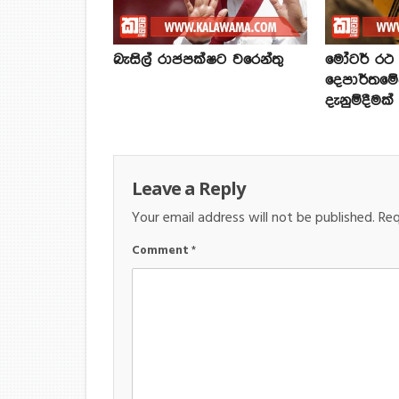
බැසිල් රාජපක්ෂට වරෙන්තු
මෝටර් රථ ප
දෙපාර්තමේ
දැනුම්දීමක්
Leave a Reply
Your email address will not be published.
Req
Comment
*