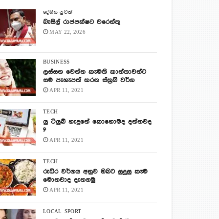
දේශිය පුවත්
බැසිල් රාජපක්ෂට වරෙන්තු
MAY 22, 2026
BUSINESS
ලස්සන වෙන්න කැමති කාන්තාවන්ට
සම පැහැපත් කරන ස්ක්‍රබ් වර්ග
APR 11, 2021
TECH
යු ටියුබ් හැදුනේ කොහොමද දන්නවද
?
APR 11, 2021
TECH
රුධිර වර්ගය අනුව ඔබට සුදුසු කෑම
මොනවාද දැනගමු
APR 11, 2021
LOCAL
SPORT