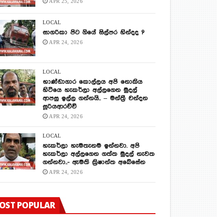
APR 25, 2026
LOCAL
සාගරිකා පිට ගියේ සිල්පර හින්දද ?
APR 24, 2026
LOCAL
භාණ්ඩාගාර කොල්ලය අපි නොකිය
හිටියෙ හැකර්ලා අල්ලගෙන මුදල්
ආපසු ඉල්ල ගන්නයි.. – මන්ත්‍රී චන්දන
සූරියආරච්චි
APR 24, 2026
LOCAL
හැකර්ලා හැමතැනම ඉන්නවා. අපි
හැකර්ලා අල්ලගෙන ගත්ත මුදල් නැවත
ගන්නවා..- ඇමති ක්‍රිෂාන්ත අබේසේන
APR 24, 2026
OST POPULAR