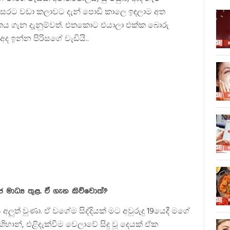
්සරට වඩා කලාවට දැන් පොඩි කාලෙ ඉඳලාම අත
ීතය ගැන දැනුම්වත්. එතකොට එයාලා එක්ක බොරු
ද ඉන්න පිරිසගේ වැඩියි..
මාධ්‍ය තුළ. ඒ ගැන කිව්වොත්?
ලුත් වුණා. ඒ වගේම සිද්දියක් මට අවුරුදු 19යෙදී මගේ
ශිහාන්, එළිදැක්වීම වෙලාවේ සිදු වූ දෙයක් ඒක