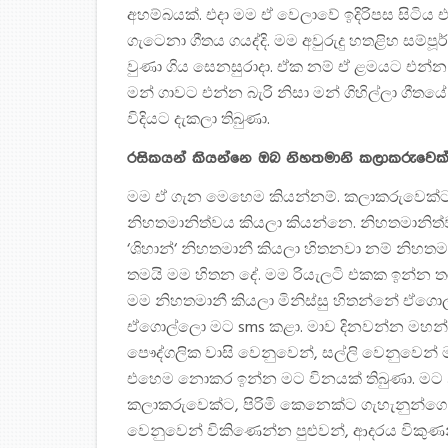
අහම්බයක්. එදා මම ඒ වෙලාවේ ඉදිරිපස සිටි
ගැටෙනා ගීතය ගයද්දි. මම අවුරුදු හතළිහ සම
වුණා ගිය සෙනසුරාදා. ඒක නම් ඒ ළමයට එන්න
මන් ගාවට එන්න බැරි නිසා මන් ගිහිල්ලා ගී
විදියට දැකලා තිබුණා.
රසිකයන් කියන්නෙ ඔබ නිහතමානි කලාකරුවෙක
මම ඒ ගැන මෙහෙම කියන්නම්. කලාකරුවෙක්ට 
නිහතමානිත්වය කියලා කියන්නෙ. නිහතමානිත
‘ශිහාන්‘ නිහතමානී කියලා හිතනවා නම් නිහ
තමයි මම හිතන දේ. මම රියැලටි එකක ඉන්න ත
මම නිහතමානී කියලා මිනිස්සු හිතන්නේ ඒගො
ඒගොල්ලො මට sms කළා. මාව දිනවන්න මහන්සි
පෞද්ගලික වාසි වෙනුවෙන්, සල්ලි වෙනුවෙන් 
එහෙම නොකර ඉන්න මට විනයක් තිබුණා. මට 
කලාකරුවෙක්ට, පිරිමි කෙනෙක්ට ගැහැනුන්ගෙ ස
වෙනුවෙන් විකිණෙන්න පුළුවන්, ආදරය විකුණන්