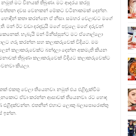
 නමුත් මට විනයක් තිබුණා. මට ආදරය කරපු
 නවත්තන දවස වෙනකන් මේකට වටිනාකමක් දෙන්න.
එක්ක හොඳින් කතා කරන්නෙ ඒ නිසා. සමහර වෙලාවට මගේ
ති. මන් ඊට වඩා දරදඬුයි මගේ පවුලෙ මගේ දරුවන්
 කෙනෙක්. හැබැයි මන් මිනිස්සුන්ට මට ඒගොල්ලො
යාලට ගරු කරන්න සහ කලාකරුවෙක් විදියට. මම
වුලෙන් කලාකරුවෙක්ට බන්දලා දෙන්න අකමැති කියන
ුවමනාවක් තිබුණා කලාකරුවෙක් විදියට කලාකරුවෙක්ට
 වෙනවා කියලා.
කක් එකතු වෙලා තියෙනවා. නමුත් එය එළිදැක්වීම
හා බලනකොට ඒවා කරන්න ආසාවක් තියෙනවා. රට හොඳ
 එළිදක්වන්න. එතනින් එහාට ලොකු බලාපොරොත්තු
ේ ඉන්න.