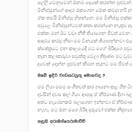
සල්ලි වෙනුවෙන් ඕනම දෙයක් කරන්න පුළුවන්.
මිනිස්සුන්ගේ ආදර රැකගෙන මේක කවදා හරි
ඒක තමයි මිනිස්සු හිතන්නෙ. මම මිනිස්සු 
පවුලෙ මිනිස්සුන්ටවත් කතා කරන්නෙ නැතුව ඇ
එක්ක. මන් ඊට වඩා නීති තියාගෙන ජීවත් වෙන
ආදරය කරපු නිසා මම විනයක් තියාගන්නවා එ
ක්ෂේත්‍රයට එන කාලයෙදී මට මගේ බිරිඳගෙ ප
තැන කලාකරුවා සවුත්තු වෙලා තිබුණා. මට ව
දුවෙක් දෙන්න පුළුවන් කියන තැනට මම ජීවත්
ඔබේ ඉදිරි වැඩකටයුතු මොනවද ?
මම ලියා මමම සංගීතවත් කර ගායනා කළ ගීත ටි
දවසින් දවස කල් ගියා. ආපසු ඒ නිර්මාණ දි
අතට හැරෙනකම් බලාගෙන ඉන්නවා ඒ නිර්මාණ
නැහැ. මට ඕන මගෙ බිරිඳ දරුවෝ එක්ක නිදහස
සඳුනි අරුමප්පෙරුමාච්චි