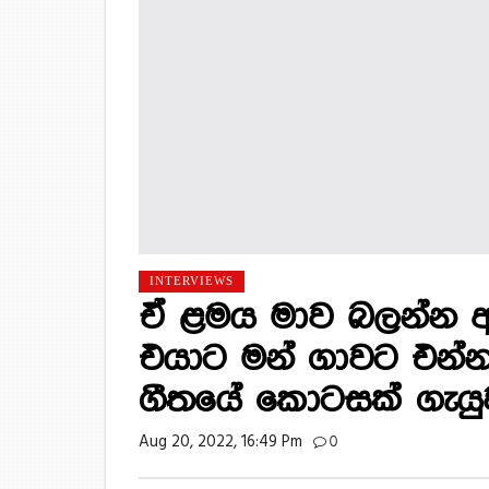
INTERVIEWS
ඒ ළමය මාව බලන්න ආ
එයාට මන් ගාවට එන්න බ
ගීතයේ කොටසක් ගැයු
Aug 20, 2022, 16:49 Pm
0