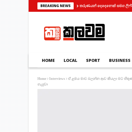
තරුණයන් දෙදෙනෙක් සමග ලිෆ්ට් එකක් ත
BREAKING NEWS
HOME
LOCAL
SPORT
BUSINESS
ඒ ළමය මාව බලන්න ආව කියලා මට හිතුණා
Home
Interviews
ගැයුවා