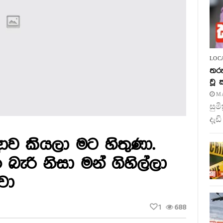
LOC
තරු
වූ
MA
සුම
දැඩි
ව කියලා මට හිතුණා.
ැරි නිසා මන් ගිහිල්ලා
වා
1
688