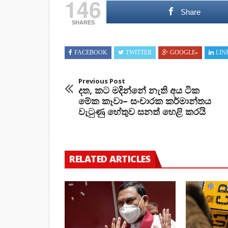
146
Share
SHARES
FACEBOOK
TWITTER
GOOGLE+
LIN
Previous Post
දත, කට මදින්නේ නැති අය ටික
මේක කෑවා– සංචාරක කර්මාන්තය
වැටුණු හේතුව සනත් හෙළි කරයි
RELATED ARTICLES