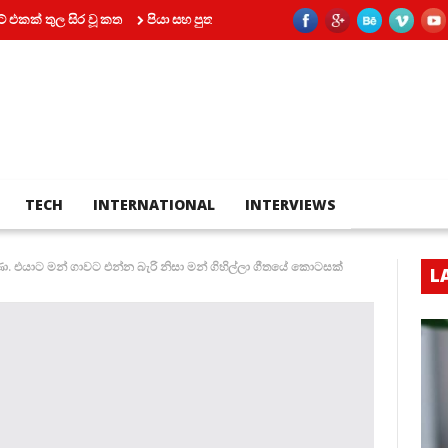
ුල සිර වූ කත
පියා සහ පුතා අතර බහින්බස්වීම මරණයකින් කෙළවර වෙයි
TECH
INTERNATIONAL
INTERVIEWS
. එයාට මන් ගාවට එන්න බැරි නිසා මන් ගිහිල්ලා ගීතයේ කොටසක්
L