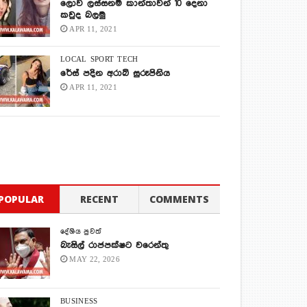
ලොව ලස්සනම කාන්තාවන් 10 දෙනා
කවුද බලමු
APR 11, 2021
LOCAL
SPORT
TECH
රේස් පදින අරාබි සුරූපිනිය
APR 11, 2021
POPULAR
RECENT
COMMENTS
දේශිය පුවත්
බැසිල් රාජපක්ෂට වරෙන්තු
MAY 22, 2026
BUSINESS