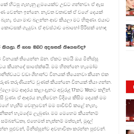
ය එකේ හිටපු ගැහැනු ළමයෙක්ව උඩට ගන්නවා. ඒ ඇස
්පූර්ණ වෙන්න ඉන්නෙ. නැවත වතාවක් ඒ වගේ දෙයක්
 බැහැ. එයා මාව බලන්න ආව කියලා මට හිතුණා. එයාට
තයේ කොටසක් ගැයුවා. ඒ අවස්ථාව බොහෝ පිරිසක් හොඳ
් කියලා. ඒ ගැන ඔබට අදහසක් තියෙනවද?
විනයක් තියෙන්න ඕන. ඒකට තමයි ඔය මිනිස්සු
්වය කියනදේ සාපේක්ෂයි. මම හිතන්නෙ හැමෝම
තමානිත්වයට වඩා ශිහාන්ට විනයක් තියෙනවා කියන එක
රුණ තරුණියන්ට වුණත් කියන්නෙ විනයක් තියා ගන්න.
ල්ලො මට ආදරය කළා දැනට අවුරුදු 17කට 18කට කලින්.
 වුණා. ඒ ආදරය නැතිවෙන විදියෙ කිසිම දෙයක් මම
මගේ හැඟීම් වෙනුවෙන් මම පාවිච්චි කළේ නැහැ.
නිකන් හැමදේම ලැබුණා. මම මෙහෙම කියන්නම්
ම්බන්ධතා, එහෙමත් නැත්නම් මත්පැන්, මුදල්
න පුළුවන්, මිනිස්සුන්ව අවභාවිතා කරන්න පුළුවන්.