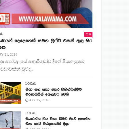
0
AL
ණයන් දෙදෙනෙක් සමග ලිෆ්ට් එකක් තුල සිර
 කත
Y 21, 2026
ිත්‍රා හෝටලයේ කොරිඩෝව දිගේ පියනැගුවේ
 විඩාවකින් වුවද...
LOCAL
පියා සහ පුතා අතර බහින්බස්වීම
මරණයකින් කෙළවර වෙයි
APR 25, 2026
LOCAL
මැරෙන්න ගිය එකා බිමට වැටී ගහන්න
එපා යැයි මරලතෝනි දීලා