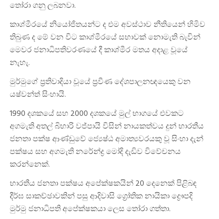
තෝරා ගනු ලබනවා.
කාශ්මීරයේ නියෝජිතයන්ට ද එම අවස්ථාව නීතියෙන් හිමිව
තිබුණ ද මේ වන විට කාශ්මීරයේ සභාවක් නොමැති බැවින්
මෙවර ජනාධිපතිවරණයේ දී කාශ්මීර මතය අදාළ වූයේ
නැහැ.
මුර්මුගේ ප්‍රතිවාදියා වූයේ ප්‍රවීණ දේශපාලනඥයෙකු වන
යෂ්වන්ත් සිංහායි.
1990 දශකයේ සහ 2000 දශකයේ මුල් භාගයේ එවකට
අගමැති අතල් බිහාරි වජ්පායි විසින් නායකත්වය දුන් භාරතීය
ජනතා පක්ෂ ආණ්ඩුවේ ජ්‍යෙෂ්ඨ අමාත්‍යවරයකු වූ සිංහා දැන්
පක්ෂය සහ අගමැති නරේන්ද්‍ර මෝදි දැඩිව විවේචනය
කරන්නෙක්.
භාරතීය ජනතා පක්ෂය අපේක්ෂකයින් 20 දෙනෙක් පිළිබඳ
දීර්ඝ සාකච්ඡාවකින් පසු ආදිවාසි ග්‍රෝතික නායිකා ද්‍රෞපදි
මුර්මු ජනාධිපති අපේක්ෂකයා ලෙස තෝරා ගත්තා.