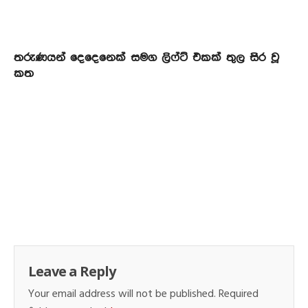
තරුණයන් දෙදෙනෙක් සමග ලිෆ්ට් එකක් තුල සිර වූ
කත
Leave a Reply
Your email address will not be published.
Required