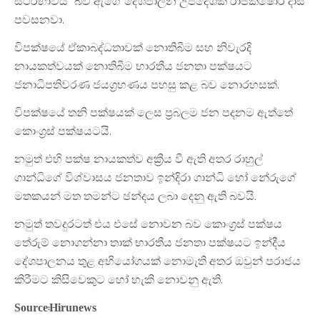
ස්ථීරභාවය” බව ඇගේ දේශපාලන උපදේශක රාජ්කිෂෝර් දාස්
පවසනවා.
විපක්ෂයේ ඒකාබද්ධතාවක් නොතිබීම සහ නිවැරදි
නායකත්වයක් නොතිබීම භාරතීය ජනතා පක්ෂයට
ජනාධිපතිවරණ ජයග්‍රහණය පහසු කළ බව නොරහසක්.
විපක්ෂයේ තනි පක්ෂයක් ලෙස ප්‍රබලම ජන පදනම ඇත්තේ
කොංග්‍රස් පක්ෂයටයි.
නමුත් එහි පක්ෂ නායකත්ව අක්‍රීය වී ඇති අතර රාහුල්
ගාන්ධිගේ විශ්වාසය ජනතාව ඉන්දිරා ගාන්ධි හෝ නේරුගේ
මතකයන් මත තමන්ට ඡන්දය ලබා දෙනු ඇති බවයි.
නමුත් තවදුරටත් එය එසේ නොවන බව කොංග්‍රස් පක්ෂය
තේරුම් නොගන්නා තාක් භාරතීය ජනතා පක්ෂයට ඉන්දීය
දේශපාලනය තුළ අභියෝගයක් නොමැති අතර ඔවුන් පරාජය
කිරීමට කිසිවෙකුට හෝ හැකි නොවනු ඇති.
Source:Hirunews