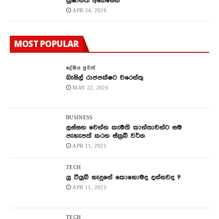
ක්‍රිෂාන්ත අබේසේන
APR 24, 2026
MOST POPULAR
දේශිය පුවත්
බැසිල් රාජපක්ෂට වරෙන්තු
MAY 22, 2026
BUSINESS
ලස්සන වෙන්න කැමති කාන්තාවන්ට සම
පැහැපත් කරන ස්ක්‍රබ් වර්ග
APR 11, 2021
TECH
යු ටියුබ් හැදුනේ කොහොමද දන්නවද ?
APR 11, 2021
TECH