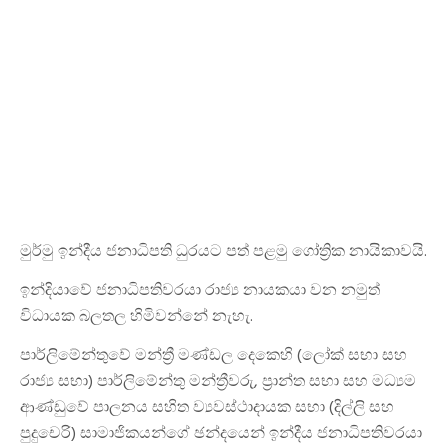
මුර්මු ඉන්දීය ජනාධිපති ධුරයට පත් පළමු ගෝත්‍රික නායිකාවයි.
ඉන්දියාවේ ජනාධිපතිවරයා රාජ්‍ය නායකයා වන නමුත්
විධායක බලතල හිමිවන්නේ නැහැ.
පාර්ලිමේන්තුවේ මන්ත්‍රී මණ්ඩල දෙකෙහි (ලෝක් සභා සහ
රාජ්‍ය සභා) පාර්ලිමේන්තු මන්ත්‍රීවරු, ප්‍රාන්ත සභා සහ මධ්‍යම
ආණ්ඩුවේ පාලනය සහිත ව්‍යවස්ථාදායක සභා (දිල්ලි සහ
පුදුචෙරි) සාමාජිකයන්ගේ ඡන්දයෙන් ඉන්දීය ජනාධිපතිවරයා