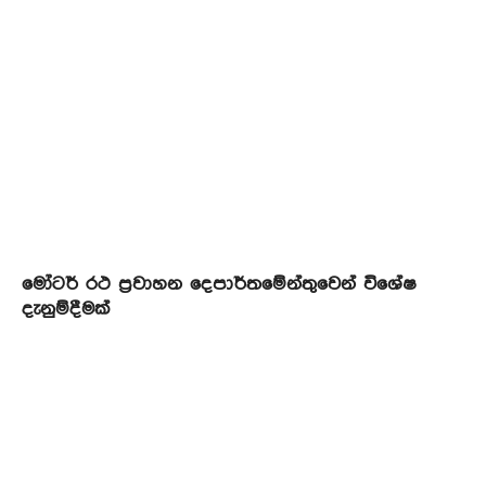
මෝටර් රථ ප්‍රවාහන දෙපාර්තමේන්තුවෙන් විශේෂ
දැනුම්දීමක්