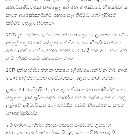
භාරතීය ජනතා පක්ෂය දශක දෙකක පමණ කාලයක සිට
ජනාධිපතිවරණය සඳහා සුලුතර ජන කණ්ඩායම් නියෝජනය
කරන අපේක්ෂකයින්ට සහාය පළ කිරීමට හෝ ඉදිරිපත්
කිරීමට පෙළඹී සිටිනවා.
2002දී න්‍යෂ්ටික වැඩසටහනේ පියා ලෙස සැලකෙන ආචාර්ය
අබ්දුල් කලාම් නම් ඉස්ලාම් භක්තිකයා ජනාධිපතිවරණයට
තෝරා ගත් භාරතීය ජනතා පක්ෂය 2007 දී කේ. ආර්. නාරයන්
නම් දලිත්වරයාට සහාය පළ කළා.
2017 දීත් භාරතීය ජනතා පක්ෂය දලිත්වරයෙක් වන රාම් නාත්
කෝවින්ද් ජනාධිපති අපේක්ෂකයා ලෙස තෝරා ගත්තා.
ලබන 24 වැනිදායින් ධුර කාලය නිමා කරන කෝවින්ද්ගෙන්
පසු එම ධුරය දැරීම සඳහා භාරතීය ජනතා පක්ෂය තෝරා ගනු
ලැබුවේ ආදිවාසි සන්තාල් ගෝත්‍රික ප්‍රජාව නියෝජනය කරන
ද්‍රෞපදි මුර්මුවයි.
මේ හරහා භාරතීය ජනතා පක්ෂය පැවසීමට උත්සාහ
කරනුයේ තමන්ගේ පක්ෂය සියලු දෙනාට පිළිගත හැකි