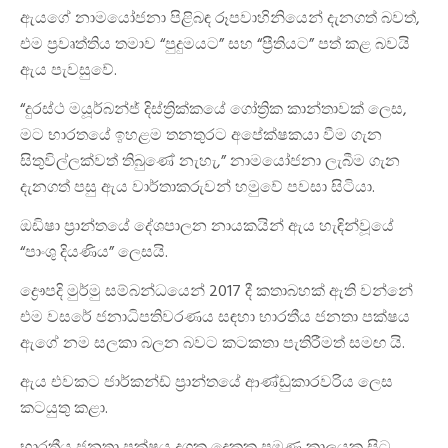
ඇයගේ නාමයෝජනා පිළිබඳ රූපවාහිනියෙන් දැනගත් බවත්,
එම ප්‍රවෘත්තිය තමාව “පුදුමයට” සහ “ප්‍රීතියට” පත් කළ බවයි
ඇය පැවසුවේ.
“දුරස්ථ මයූර්බන්ජ් දිස්ත්‍රික්කයේ ගෝත්‍රික කාන්තාවක් ලෙස,
මට භාරතයේ ඉහළම තනතුරට අපේක්ෂකයා වීම ගැන
සිතුවිල්ලක්වත් තිබුණේ නැහැ,” නාමයෝජනා ලැබීම ගැන
දැනගත් පසු ඇය වාර්තාකරුවන් හමුවේ පවසා සිටියා.
ඔඩිෂා ප්‍රාන්තයේ දේශපාලන නායකයින් ඇය හැඳින්වූයේ
“පාංශු දියණිය” ලෙසයි.
ද්‍රෞපදි මුර්මු සම්බන්ධයෙන් 2017 දී කතාබහක් ඇති වන්නේ
එම වසරේ ජනාධිපතිවරණය සඳහා භාරතීය ජනතා පක්ෂය
ඇගේ නම සලකා බලන බවට කටකතා පැතිරීමත් සමඟ යි.
ඇය එවකට ජාර්කන්ඩ් ප්‍රාන්තයේ ආණ්ඩුකාරවරිය ලෙස
කටයුතු කළා.