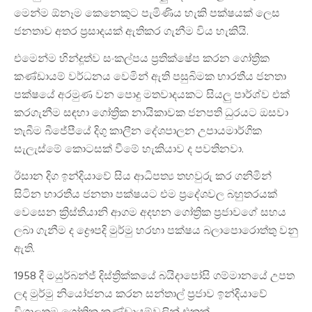
මෙන්ම ඕනෑම කෙනෙකුට පැමිණිය හැකි පක්ෂයක් ලෙස
ජනතාව අතර ප්‍රසාදයක් ඇතිකර ගැනීම විය හැකියි.
එමෙන්ම හින්දූත්ව සංකල්පය ප්‍රතික්ෂේප කරන ගෝත්‍රික
කණ්ඩායම් වර්ධනය වෙමින් ඇති පසුබිමක භාරතීය ජනතා
පක්ෂයේ අරමුණ වන පොදු මතවාදයකට සියලු පාර්ශ්ව එක්
කරගැනීම සඳහා ගෝත්‍රික නායිකාවක ජනපති ධුරයට ඔසවා
තැබීම බීජේපීයේ දිගු කාලීන දේශපාලන උපායමාර්ගික
සැලැස්මේ කොටසක් වීමේ හැකියාව ද පවතිනවා.
ඊසාන දිග ඉන්දියාවේ සිය ආධිපත්‍ය තහවුරු කර ගනිමින්
සිටින භාරතීය ජනතා පක්ෂයට එම ප්‍රදේශවල බහුතරයක්
වෙසෙන ක්‍රිස්තියානි ආගම අදහන ගෝත්‍රික ප්‍රජාවගේ සහය
ලබා ගැනීම ද ද්‍රෞපදි මුර්මු හරහා පක්ෂය බලාපොරොත්තු වනු
ඇති.
1958 දී මයුර්බන්ජ් දිස්ත්‍රික්කයේ බයිදාපෝසි ගම්මානයේ උපත
ලද මුර්මු නියෝජනය කරන සන්තාල් ප්‍රජාව ඉන්දියාවේ