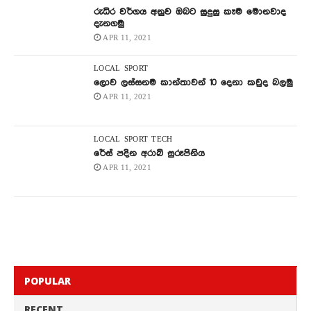
රුධිර වර්ගය අනුව ඔබට සුදුසු කෑම මොනවාද
දැනගමු
APR 11, 2021
LOCAL
SPORT
ලොව ලස්සනම කාන්තාවන් 10 දෙනා කවුද බලමු
APR 11, 2021
LOCAL
SPORT
TECH
රේස් පදින අරාබි සුරූපිනිය
APR 11, 2021
POPULAR
RECENT