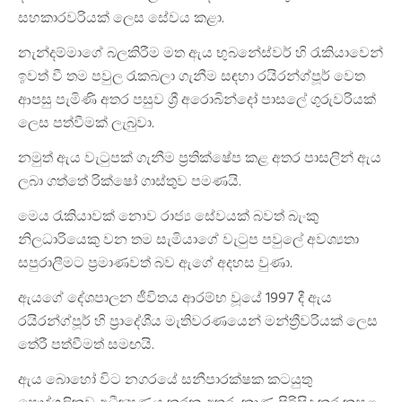
සහකාරවරියක් ලෙස සේවය කළා.
නැන්දම්මාගේ බලකිරීම මත ඇය භුබනේස්වර් හි රැකියාවෙන්
ඉවත් වී තම පවුල රැකබලා ගැනීම සඳහා රයිරන්ග්පූර් වෙත
ආපසු පැමිණි අතර පසුව ශ්‍රී අරොබින්දෝ පාසලේ ගුරුවරියක්
ලෙස පත්වීමක් ලැබුවා.
නමුත් ඇය වැටුපක් ගැනීම ප්‍රතික්ෂේප කළ අතර පාසලින් ඇය
ලබා ගත්තේ රික්ෂෝ ගාස්තුව පමණයි.
මෙය රැකියාවක් නොව රාජ්‍ය සේවයක් බවත් බැංකු
නිලධාරියෙකු වන තම සැමියාගේ වැටුප පවුලේ අවශ්‍යතා
සපුරාලීමට ප්‍රමාණවත් බව ඇගේ අදහස වුණා.
ඇයගේ දේශපාලන ජීවිතය ආරම්භ වූයේ 1997 දී ඇය
රයිරන්ග්පූර් හි ප්‍රාදේශීය මැතිවරණයෙන් මන්ත්‍රීවරියක් ලෙස
තේරී පත්වීමත් සමඟයි.
ඇය බොහෝ විට නගරයේ සනීපාරක්ෂක කටයුතු