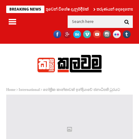
රවාහන දෙපාර්තමේන්තුවෙන් විශේෂ දැනුම්දීමක්
තරුණයන් දෙදෙනෙක් සමග ලිෆ්ට්
BREAKING NEWS
ගෝත්‍රික කාන්තාවක් ඉන්දියාවේ ජනාධිපති ධුරයට
Home
International