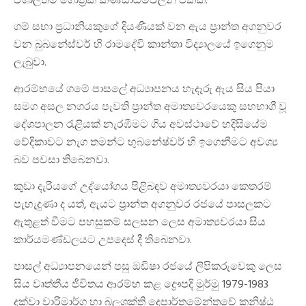
විශාලතම ගෝත්‍රික කණ්ඩායම්වලින් එකක්.
ගම් සභා ප්‍රධානියකුගේ දියණියක් වන ඇය ප්‍රාන්ත අගනුවර
වන බුබනේස්වර් හි රාමදේවි කාන්තා විද්‍යාලයේ ඉගෙනුම
ලැබුවා.
ආරම්භයේ ගමේ පාසලේ අධ්‍යාපනය හැදෑරු ඇය සිය පියා
සමග අසල නගරය පැවති ප්‍රාන්ත අමාත්‍යවරයෙකු සහභාගී වූ
දේශපාලන රැළියක් නැරඹීමට ගිය අවස්ථාවේ හදිසියේම
වේදිකාවට නැග තමන්ට භුබනේෂ්වර් හි ඉගෙනීමට අවශ්‍ය
බව පවසා තිබෙනවා.
කුඩා දැරියගේ උද්යෝගය පිළිබඳව අමාත්‍යවරයා කෙතරම්
පැහැදුණා ද යත්, ඇයට ප්‍රාන්ත අගනුවර රජයේ පාසලකට
ඇතුළත් වීමට පහසුකම් සලසන ලෙස අමාත්‍යවරයා සිය
කාර්යමණ්ඩලයට උපදෙස් දී තිබෙනවා.
පාසල් අධ්‍යාපනයෙන් පසු ඔඩිෂා රජයේ ලිපිකරුවෙකු ලෙස
සිය වෘත්තීය ජීවිතය ආරම්භ කළ ද්‍රෞපදි මුර්මු 1979-1983
දක්වා වාරිමාර්ග හා බලශක්ති දෙපාර්තමේන්තුවේ කනිෂ්ඨ