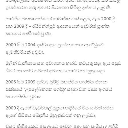
පෞද්ගලිකව අධීක්‍ෂණය කරන අතර, කාණු පිරිසිදු කර කසළ
ඉවත් කරන තුරු අව්වේ සිටගෙන සිටිනු දක්නට ලැබුණි.
භාරතීය ජනතා පක්ෂයේ සාමාජිකාවක් ලෙස, ඇය 2000 දී
සහ 2009 දී – රයිරන්ග්පූර් ආසනයෙන් දෙවරක් ප්‍රාන්ත
සභාවට තේරී පත් වුණා.
2000 සිට 2004 දක්වා ඇය ප්‍රාන්ත සභාග ආණ්ඩුවේ
ඇමතිවරියක් ද වූවා.
මුලින් වානිජ්‍යය සහ ප්‍රවාහනය භාරව කටයුතු කළ ඇය පසුව
ධීවර හා සත්ව සම්පත් අමාත්‍යංශ භාරව කටයුතු කළා.
2006 සිට 2009 දක්වා, මුර්මු මහත්මිය භාරතීය ජනතා
පක්ෂයේ “උපලේඛනගත ගෝත්‍ර” සඳහා වන රාජ්‍ය අංශයේ
සභාපතිනිය වූවාය.
2009 දී ඇගේ වැඩිමහල් පුත්‍රයා හදිසියේ මිය යෑමත් සමඟ
ඇගේ ජීවිතය ඛේදනීය මුහුණුවරක් ගනු ලැබුවා.
වසර කිහිපයකට පසු ඇයට දෙවන පුතා සහ සැමියා ද අහිමි