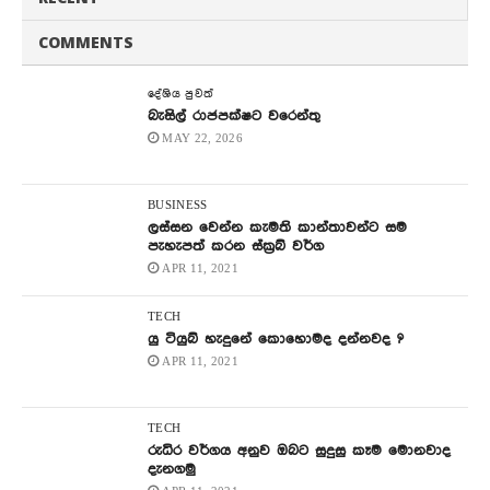
COMMENTS
දේශිය පුවත්
බැසිල් රාජපක්ෂට වරෙන්තු
MAY 22, 2026
BUSINESS
ලස්සන වෙන්න කැමති කාන්තාවන්ට සම
පැහැපත් කරන ස්ක්‍රබ් වර්ග
APR 11, 2021
TECH
යු ටියුබ් හැදුනේ කොහොමද දන්නවද ?
APR 11, 2021
TECH
රුධිර වර්ගය අනුව ඔබට සුදුසු කෑම මොනවාද
දැනගමු