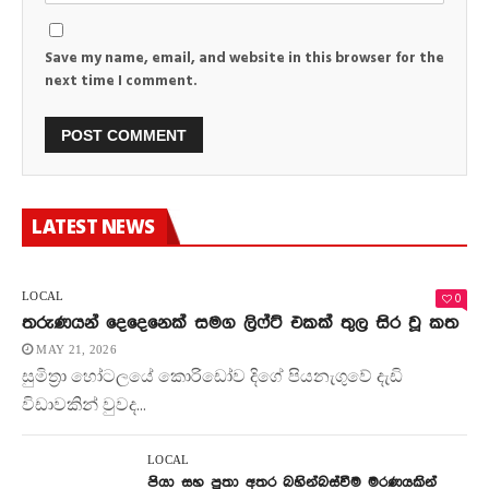
Save my name, email, and website in this browser for the
next time I comment.
LATEST NEWS
0
LOCAL
තරුණයන් දෙදෙනෙක් සමග ලිෆ්ට් එකක් තුල සිර වූ කත
MAY 21, 2026
සුමිත්‍රා හෝටලයේ කොරිඩෝව දිගේ පියනැගුවේ දැඩි
විඩාවකින් වුවද...
LOCAL
පියා සහ පුතා අතර බහින්බස්වීම මරණයකින්