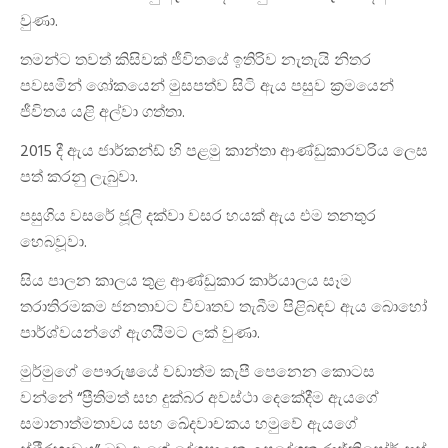
වුණා.
තමන්ට තවත් කිසිවක් ජීවිතයේ ඉතිරිව නැතැයි නිතර
පවසමින් ශෝකයෙන් මුසපත්ව සිටි ඇය පසුව ක්‍රමයෙන්
ජීවිතය යළි අල්වා ගත්තා.
2015 දී ඇය ජාර්කන්ඩ් හි පළමු කාන්තා ආණ්ඩුකාරවරිය ලෙස
පත් කරනු ලැබුවා.
පසුගිය වසරේ ජූලි දක්වා වසර හයක් ඇය එම තනතුර
හෙබවූවා.
සිය පාලන කාලය තුළ ආණ්ඩුකාර කාර්යාලය සෑම
තරාතිරමකම ජනතාවට විවෘතව තැබීම පිළිබඳව ඇය බොහෝ
පාර්ශ්වයන්ගේ ඇගයීමට ලක් වුණා.
මුර්මුගේ පෞරුෂයේ වඩාත්ම කැපී පෙනෙන කොටස
වන්නේ “ප්‍රීතිමත් සහ දුක්බර අවස්ථා දෙකේදීම ඇයගේ
සමානාත්මතාවය සහ ඛේදවාචකය හමුවේ ඇයගේ