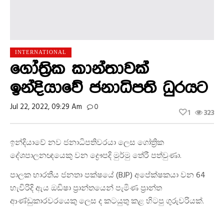
INTERNATIONAL
ගෝත්‍රික කාන්තාවක්
ඉන්දියාවේ ජනාධිපති ධුරයට
Jul 22, 2022, 09:29 Am
0
1
323
ඉන්දියාවේ නව ජනාධිපතිවරයා ලෙස ගෝත්‍රික
දේශපාලනඥයෙකු වන ද්‍රෞපදි මුර්මු තේරී පත්වුණා.
පාලක භාරතීය ජනතා පක්ෂයේ (BJP) අපේක්ෂකයා වන 64
හැවිරිදි ඇය ඔඩිෂා ප්‍රාන්තයෙන් පැමිණ ප්‍රාන්ත
ආණ්ඩුකාරවරයෙකු ලෙස ද කටයුතු කළ හිටපු ගුරුවරියක්.