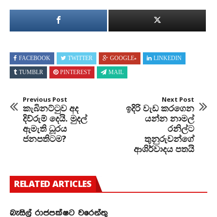
FACEBOOK
TWITTER
GOOGLE+
LINKEDIN
TUMBLR
PINTEREST
MAIL
Previous Post
Next Post
කැබිනට්ටුව අද
ඉදිරි වැඩ කරගෙන
දිව්රුම් දෙයි. මුදල්
යන්න නාමල්
ඇමැති ධූරය
රනිල්ට
ජනපතිටම?
තුනුරුවන්ගේ
ආශිර්වාදය පතයි
RELATED ARTICLES
බැසිල් රාජපක්ෂට වරෙන්තු