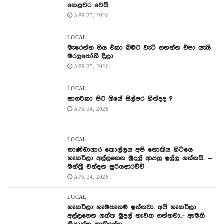
කෙළවර වෙයි
APR 25, 2026
LOCAL
මැරෙන්න ගිය එකා බිමට වැටී ගහන්න එපා යැයි
මරලතෝනි දීලා
APR 25, 2026
LOCAL
සාගරිකා පිට ගියේ සිල්පර හින්දද ?
APR 24, 2026
LOCAL
භාණ්ඩාගාර කොල්ලය අපි නොකිය හිටියෙ
හැකර්ලා අල්ලගෙන මුදල් ආපසු ඉල්ල ගන්නයි.. –
මන්ත්‍රී චන්දන සූරියආරච්චි
APR 24, 2026
LOCAL
හැකර්ලා හැමතැනම ඉන්නවා. අපි හැකර්ලා
අල්ලගෙන ගත්ත මුදල් නැවත ගන්නවා..- ඇමති