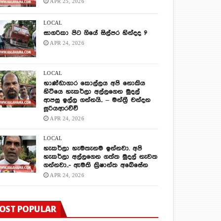
APR 25, 2026
LOCAL
සාගරිකා පිට ගියේ සිල්පර හින්දද ?
APR 24, 2026
LOCAL
භාණ්ඩාගාර කොල්ලය අපි නොකිය
හිටියෙ හැකර්ලා අල්ලගෙන මුදල්
ආපසු ඉල්ල ගන්නයි.. – මන්ත්‍රී චන්දන
සූරියආරච්චි
APR 24, 2026
LOCAL
හැකර්ලා හැමතැනම ඉන්නවා. අපි
හැකර්ලා අල්ලගෙන ගත්ත මුදල් නැවත
ගන්නවා..- ඇමති ක්‍රිෂාන්ත අබේසේන
APR 24, 2026
OST POPULAR