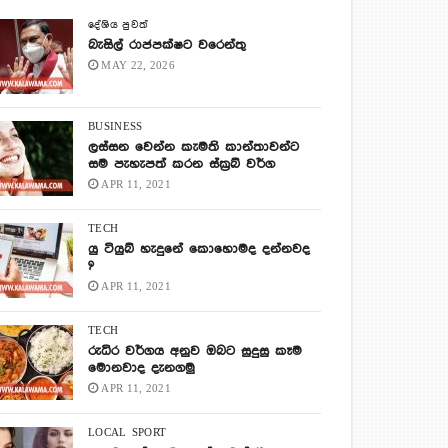
දේශිය පුවත්
බැසිල් රාජපක්ෂට වරෙන්තු
MAY 22, 2026
BUSINESS
ලස්සන වෙන්න කැමති කාන්තාවන්ට
සම පැහැපත් කරන ස්ක්‍රබ් වර්ග
APR 11, 2021
TECH
යු ටියුබ් හැදුනේ කොහොමද දන්නවද
?
APR 11, 2021
TECH
රුධිර වර්ගය අනුව ඔබට සුදුසු කෑම
මොනවාද දැනගමු
APR 11, 2021
LOCAL
SPORT