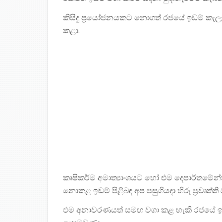
කිසිදු ප්‍රයෝජනයකට නොගත් රජයේ ඉඩම් කැලෑ ව
කළා.
කෘෂිකර්ම අමාත්‍යාංශයට හෝ එම දෙපාර්තමේන
නොකළ ඉඩම් පිළිබඳ අප පසුගියදා හිරු ප්‍රවෘත
එම අනාවරණයත් සමඟ වගා කළ හැකි රජයේ ඉ