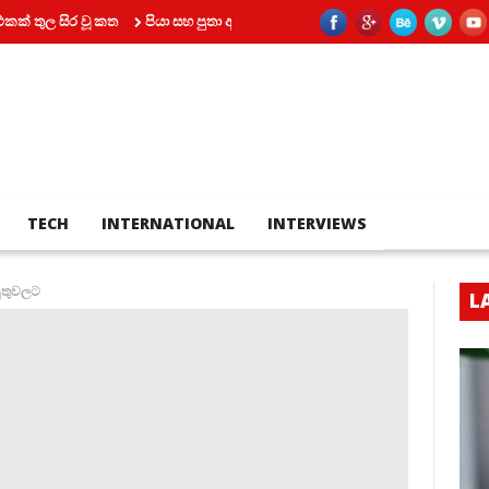
 සිර වූ කත
පියා සහ පුතා අතර බහින්බස්වීම මරණයකින් කෙළවර වෙයි
කෝ
TECH
INTERNATIONAL
INTERVIEWS
යුතුවලට
L