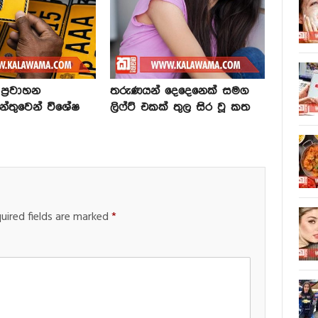
්‍රවාහන
තරුණයන් දෙදෙනෙක් සමග
න්තුවෙන් විශේෂ
ලිෆ්ට් එකක් තුල සිර වූ කත
uired fields are marked
*