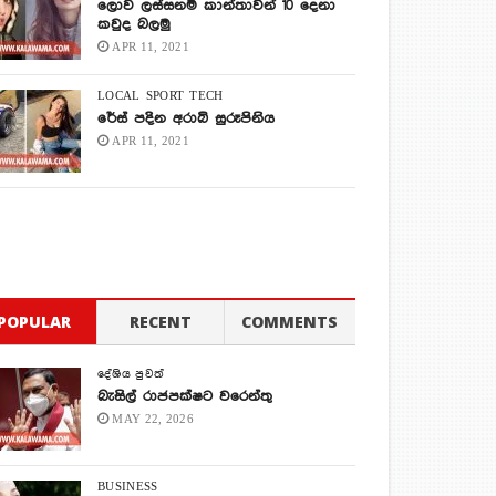
ලොව ලස්සනම කාන්තාවන් 10 දෙනා
කවුද බලමු
APR 11, 2021
LOCAL
SPORT
TECH
රේස් පදින අරාබි සුරූපිනිය
APR 11, 2021
POPULAR
RECENT
COMMENTS
දේශිය පුවත්
බැසිල් රාජපක්ෂට වරෙන්තු
MAY 22, 2026
BUSINESS