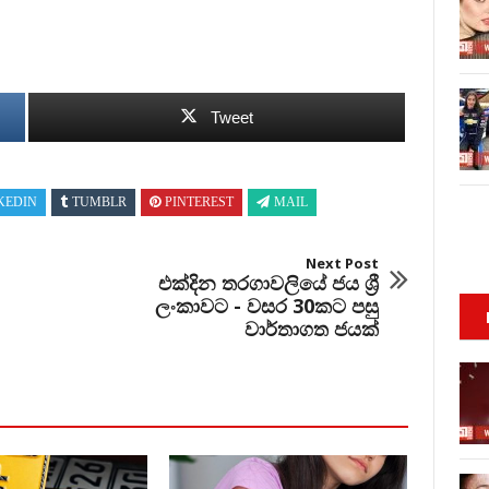
Tweet
KEDIN
TUMBLR
PINTEREST
MAIL
Next Post
එක්දින තරගාවලියේ ජය ශ්‍රී
ලංකාවට - වසර 30කට පසු
වාර්තාගත ජයක්