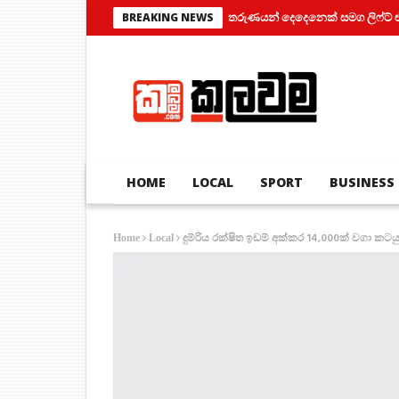
තරුණයන් දෙදෙනෙක් සමග ලිෆ්ට් එකක් තුල
BREAKING NEWS
HOME
LOCAL
SPORT
BUSINESS
දුම්රිය රක්ෂිත ඉඩම් අක්කර 14,000ක් වගා කට
Home
Local