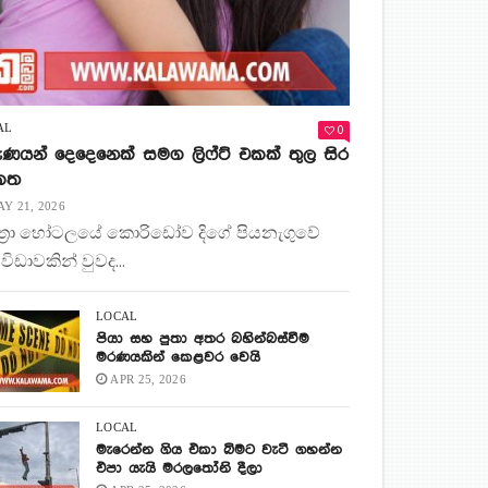
0
AL
ණයන් දෙදෙනෙක් සමග ලිෆ්ට් එකක් තුල සිර
 කත
Y 21, 2026
ිත්‍රා හෝටලයේ කොරිඩෝව දිගේ පියනැගුවේ
 විඩාවකින් වුවද...
LOCAL
පියා සහ පුතා අතර බහින්බස්වීම
මරණයකින් කෙළවර වෙයි
APR 25, 2026
LOCAL
මැරෙන්න ගිය එකා බිමට වැටී ගහන්න
එපා යැයි මරලතෝනි දීලා