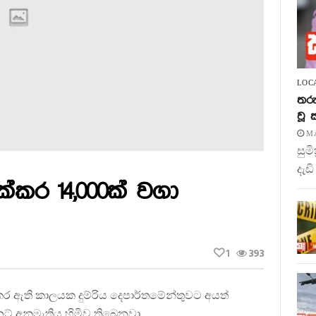
LOC
තරු
වූ
MA
සුම
දැඩි
ක්කර 14,000ක් වගා
1
393
ර ඇති කාලයක දුම්රිය දෙපාර්තමේන්තුවට අයත්
නට් අනුමැතිය හිමිව තිබෙනවා.