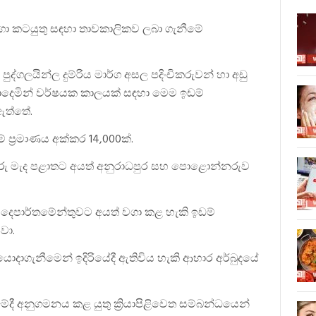
 වගා කටයුතු සඳහා තාවකාලිකව ලබා ගැනීමේ
ුද්ගලයින්ල දුම්රිය මාර්ග අසල පදිංචිකරුවන් හා අඩු
බාදෙමින් වර්ෂයක කාලයක් සඳහා මෙම ඉඩම්
 ඇත්තේ.
් ප්‍රමාණය අක්කර 14,000ක්.
තුරු මැද පළාතට අයත් අනුරාධපුර සහ පොළොන්නරුව
ිය දෙපාර්තමේන්තුවට අයත් වගා කළ හැකි ඉඩම්
වා.
දාගැනීමෙන් ඉදිරියේදී ඇතිවිය හැකි ආහාර අර්බුදයේ
දී අනුගමනය කළ යුතු ක්‍රියාපිළිවෙත සම්බන්ධයෙන්