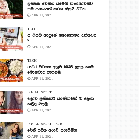
ලස්සන වෙන්න කැමති කාන්තාවන්ට
සම පැහැපත් කරන ස්ක්‍රබ් වර්ග
APR 11, 2021
TECH
යු ටියුබ් හැදුනේ කොහොමද දන්නවද
?
APR 11, 2021
TECH
රුධිර වර්ගය අනුව ඔබට සුදුසු කෑම
මොනවාද දැනගමු
APR 11, 2021
LOCAL
SPORT
ලොව ලස්සනම කාන්තාවන් 10 දෙනා
කවුද බලමු
APR 11, 2021
LOCAL
SPORT
TECH
රේස් පදින අරාබි සුරූපිනිය
APR 11, 2021