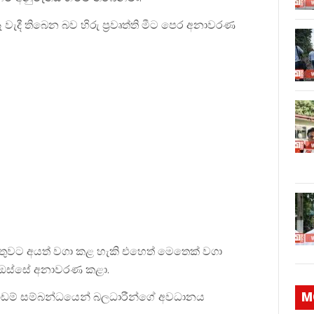
ැදී තිබෙන බව හිරු ප්‍රවෘත්ති මීට පෙර අනාවරණ
්තුවට අයත් වගා කළ හැකි එහෙත් මෙතෙක් වගා
්ති ඔස්සේ අනාවරණ කළා.
ඩම් සම්බන්ධයෙන් බලධාරීන්ගේ අවධානය
M