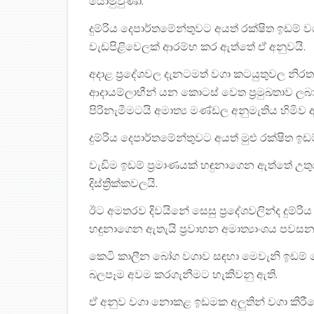
යොමුවුණා.
දුම්රිය දෙපාර්තමේන්තුවට අයත් රක්ෂිත ඉඩම්
වැඩපිළිවෙලක් ආරම්භ කර ඇත්තේ ඒ අනුවයි.
අදාළ ප්‍රදේශවල දැනටමත් වගා කටයුතුවල නිරත ප
ආදායම්ලාභීන් යන කොටස් වෙත ප්‍රමුඛතාව ල
පිරිනැමීමටයි අමාත්‍ය මණ්ඩල අනුමැතිය හිමිව
දුම්රිය දෙපාර්තමේන්තුවට අයත් මුළු රක්ෂිත ඉඩම
වැඩිම ඉඩම් ප්‍රමාණයක් හඳුනාගෙන ඇත්තේ උ
දිස්ත්‍රික්කවලයි.
ඊට අමතරව දිවයිනේ සෙසු ප්‍රදේශවලින්ද දුම්ර
හඳුනාගෙන ඇතැයි ප්‍රවාහන අමාත්‍යාංශය පවසන
කෙටි කාලීන බෝග වගාව සඳහා මෙවැනි ඉඩම් යො
බලපෑම අවම කරගැනීමට හැකිවනු ඇති.
ඒ අනුව වගා නොකළ ඉඩමක අලුතින් වගා කිරීමේ