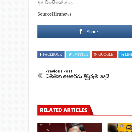
අප විමසීමක් කළා.
Source:Hirunews
Share
FACEBOOK
TWITTER
GOOGLE+
LIN
Previous Post
ධම්මික පෙරේරා දිවුරුම් දෙයි
RELATED ARTICLES