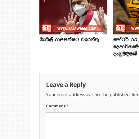
බැසිල් රාජපක්ෂට වරෙන්තු
මෝටර් රථ ප
දෙපාර්තමේ
දැනුම්දීමක්
Leave a Reply
Your email address will not be published.
Req
Comment
*