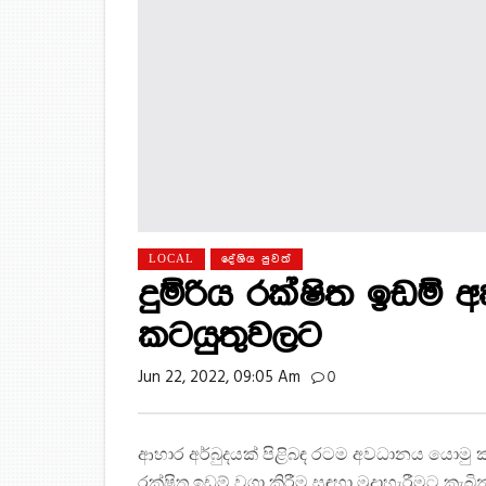
LOCAL
දේශිය පුවත්
දුම්රිය රක්ෂිත ඉඩම් අ
කටයුතුවලට
Jun 22, 2022, 09:05 Am
0
ආහාර අර්බුදයක් පිළිබඳ රටම අවධානය යොමු ක
රක්ෂිත ඉඩම් වගා කිරීම සඳහා මුදාහැරීමට කැබි