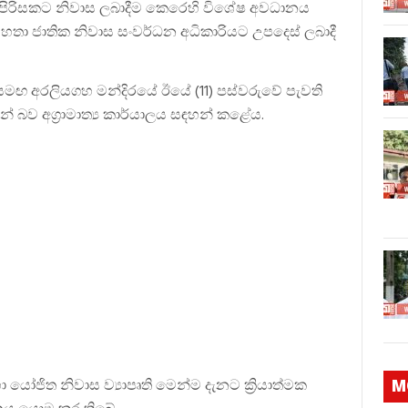
ැඩි පිරිසකට නිවාස ලබාදීම කෙරෙහි විශේෂ අවධානය
 මහතා ජාතික නිවාස සංවර්ධන අධිකාරියට උපදෙස් ලබාදී
 සමඟ අරලියගහ මන්දිරයේ ඊයේ (11) පස්වරුවේ පැවති
ුන් බව අග්‍රාමාත්‍ය කාර්යාලය සඳහන් කළේය.
ා යෝජිත නිවාස ව්‍යාපෘති මෙන්ම දැනට ක්‍රියාත්මක
M