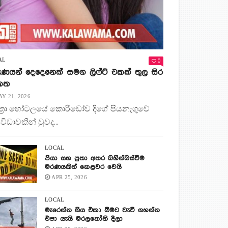
0
AL
ණයන් දෙදෙනෙක් සමග ලිෆ්ට් එකක් තුල සිර
 කත
Y 21, 2026
ිත්‍රා හෝටලයේ කොරිඩෝව දිගේ පියනැගුවේ
 විඩාවකින් වුවද...
LOCAL
පියා සහ පුතා අතර බහින්බස්වීම
මරණයකින් කෙළවර වෙයි
APR 25, 2026
LOCAL
මැරෙන්න ගිය එකා බිමට වැටී ගහන්න
එපා යැයි මරලතෝනි දීලා