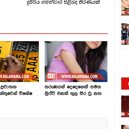
දුම්රිය ගමන්වාර පිළිබද තීරණයක්
්‍රවාහන
තරුණයන් දෙදෙනෙක් සමග
න්තුවෙන් විශේෂ
ලිෆ්ට් එකක් තුල සිර වූ කත