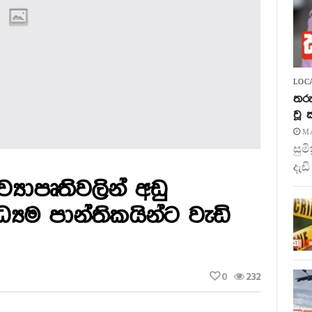
LOC
තරු
වූ
MA
සුම
දැඩි
්‍යාපෘතිවලින් අඩු
‍යම පාන්තිකයින්ට වැඩි
0
232