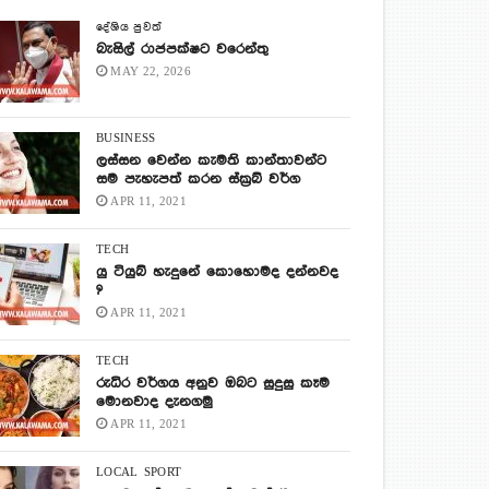
දේශිය පුවත්
බැසිල් රාජපක්ෂට වරෙන්තු
MAY 22, 2026
BUSINESS
ලස්සන වෙන්න කැමති කාන්තාවන්ට
සම පැහැපත් කරන ස්ක්‍රබ් වර්ග
APR 11, 2021
TECH
යු ටියුබ් හැදුනේ කොහොමද දන්නවද
?
APR 11, 2021
TECH
රුධිර වර්ගය අනුව ඔබට සුදුසු කෑම
මොනවාද දැනගමු
APR 11, 2021
LOCAL
SPORT