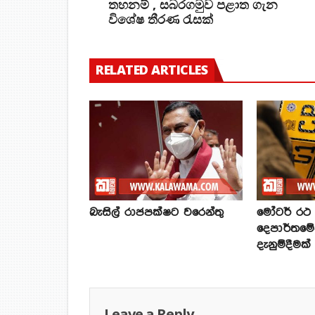
තහනම් , සබරගමුව පළාත ගැන
විශේෂ තීරණ රැසක්
RELATED ARTICLES
බැසිල් රාජපක්ෂට වරෙන්තු
මෝටර් රථ ප
දෙපාර්තමේ
දැනුම්දීමක්
Leave a Reply