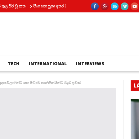
 වූ කත
පියා සහ පුතා අතර බහින්බස්වීම මරණයකින් කෙළවර වෙයි
කෝටි 2
TECH
INTERNATIONAL
INTERVIEWS
ු අදායම්ලාභින්ට සහ මධ්‍යම පාන්තිකයින්ට වැඩි ඉඩක්
L