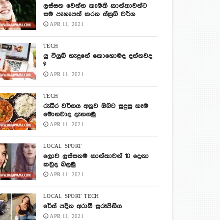
ලස්සන වෙන්න කැමති කාන්තාවන්ට
සම පැහැපත් කරන ස්ක්‍රබ් වර්ග
APR 11, 2021
TECH
යු ටියුබ් හැදුනේ කොහොමද දන්නවද
?
APR 11, 2021
TECH
රුධිර වර්ගය අනුව ඔබට සුදුසු කෑම
මොනවාද දැනගමු
APR 11, 2021
LOCAL
SPORT
ලොව ලස්සනම කාන්තාවන් 10 දෙනා
කවුද බලමු
APR 11, 2021
LOCAL
SPORT
TECH
රේස් පදින අරාබි සුරූපිනිය
APR 11, 2021