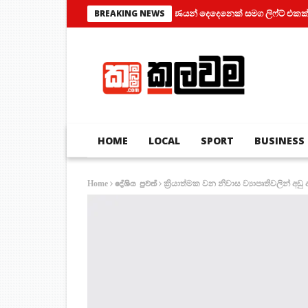
තරුණයන් දෙදෙනෙක් සමග ලිෆ්ට් එකක් තුල සිර
BREAKING NEWS
HOME
LOCAL
SPORT
BUSINESS
ක්‍රියාත්මක වන නිවාස ව්‍යාපෘතිවලින් අඩ
Home
දේශිය පුවත්