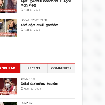
ලොව ලස්සනම කාන්තාවන් 10 දෙනා
කවුද බලමු
APR 11, 2021
LOCAL
SPORT
TECH
රේස් පදින අරාබි සුරූපිනිය
APR 11, 2021
POPULAR
RECENT
COMMENTS
දේශිය පුවත්
බැසිල් රාජපක්ෂට වරෙන්තු
MAY 22, 2026
BUSINESS