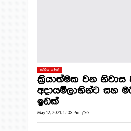
දේශිය පුවත්
ක්‍රියාත්මක වන නිවාස ව
අදායම්ලාභින්ට සහ මධ්
ඉඩක්
May 12, 2021, 12:08 Pm
0