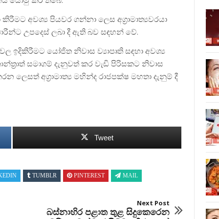
වධානය යොමු කර තිබේ.
 කිරීමට අවශ්‍ය පියවර ගන්නා ලෙස අග්‍රාමාත්‍යවරයා
ාරීන්ට උපදෙස් ලබා දී ඇති බව සඳහන් වේ.
ල ඉදිකිරීමට යෝජිත නිවාස ව්‍යාපෘති සඳහා අවශ්‍ය
්‍රාත් සමාගම් දැනුවත් කර වැඩි පිරිසකට නිවාස
 කරන ලෙසත් අග්‍රාමාත්‍ය මහින්ද රාජපක්ෂ මහතා දැනුම් දී
Tweet
KEDIN
TUMBLR
PINTEREST
MAIL
Next Post
බස්නාහිර පළාත තුළ සිදුකෙරෙන