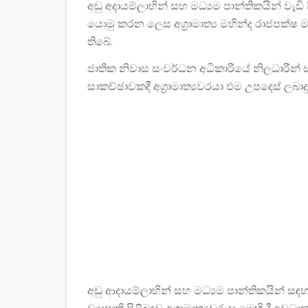
අඩු අදායම්ලාභින් සහ මධ්‍යම පාන්තිකයින් ව
යොමු කරන ලෙස අග්‍රාමාත්‍ය මහින්ද රාජපක්ෂ
තිබේ.
ජාතික නිවාස සංවර්ධන අධිකාරියේ නිලධාරීන්
සාකච්ඡාවකදී අග්‍රාමාත්‍යවරයා එම උපදෙස් ලබාද
අඩු ආදායම්ලාභින් සහ මධ්‍යම පාන්තිකයින් සඳහ