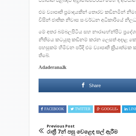
ව්‍යාපෘති පිළිබඳව අග්‍රාමාත්‍යවරයා මෙහි දී අ
එම ව්‍යාපෘති ප්‍රමාදයකින් තොරව කඩිනමින් නිමා
විසින් ජාතික නිවාස සංවර්ධන අධිකාරියේ නිලධ
මේ අතර බම්බලපිටිය සහ නාරාහේන්පිට ප්‍රදේශව
නීතිමය කටයුතු කඩිනම් කරන ලෙසත් අදාළ කොන්ත
පහසුකම් හිමිවන පරිදි එම ව්‍යාපෘති ක්‍රියාත්මක
තිබේ.
Adaderana.lk
Share
FACEBOOK
TWITTER
GOOGLE+
LIN
Previous Post
රාත්‍රී 7න් පසු වෙළෙඳ සල් ඇරීම