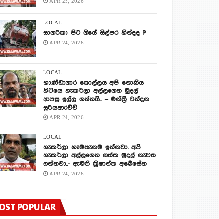
APR 25, 2026
LOCAL
සාගරිකා පිට ගියේ සිල්පර හින්දද ?
APR 24, 2026
LOCAL
භාණ්ඩාගාර කොල්ලය අපි නොකිය
හිටියෙ හැකර්ලා අල්ලගෙන මුදල්
ආපසු ඉල්ල ගන්නයි.. – මන්ත්‍රී චන්දන
සූරියආරච්චි
APR 24, 2026
LOCAL
හැකර්ලා හැමතැනම ඉන්නවා. අපි
හැකර්ලා අල්ලගෙන ගත්ත මුදල් නැවත
ගන්නවා..- ඇමති ක්‍රිෂාන්ත අබේසේන
APR 24, 2026
OST POPULAR