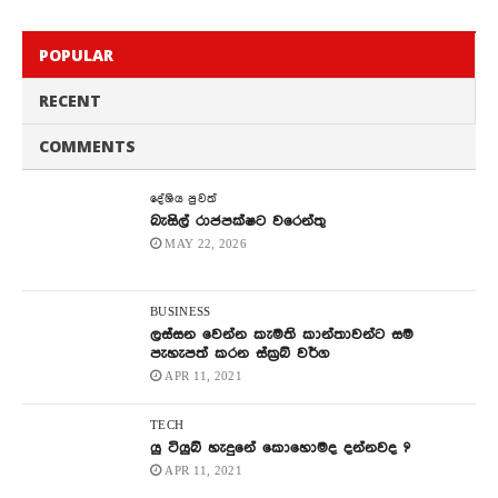
POPULAR
RECENT
COMMENTS
දේශිය පුවත්
බැසිල් රාජපක්ෂට වරෙන්තු
MAY 22, 2026
BUSINESS
ලස්සන වෙන්න කැමති කාන්තාවන්ට සම
පැහැපත් කරන ස්ක්‍රබ් වර්ග
APR 11, 2021
TECH
යු ටියුබ් හැදුනේ කොහොමද දන්නවද ?
APR 11, 2021