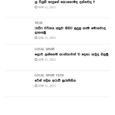
යු ටියුබ් හැදුනේ කොහොමද දන්නවද ?
APR 11, 2021
TECH
රුධිර වර්ගය අනුව ඔබට සුදුසු කෑම මොනවාද
දැනගමු
APR 11, 2021
LOCAL
SPORT
ලොව ලස්සනම කාන්තාවන් 10 දෙනා කවුද බලමු
APR 11, 2021
LOCAL
SPORT
TECH
රේස් පදින අරාබි සුරූපිනිය
APR 11, 2021