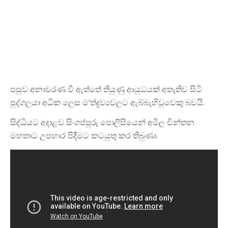
පසුව අනාවරණ වී ඇත්තේ තියුණු ආයුධයක් අතැතිව සිටි
පුද්ගලයා අධික ලෙස ම’ත්ද්‍රව්‍යවලට ඇබ්බැහිවූවෙකු බවයි.
සිද්ධියට අදාළව සිංගප්පූරු පොලිසියෙන් අමිල චින්තන
මහතාට උපහාර පිදීමට කටයුතු කර තිබුණා.