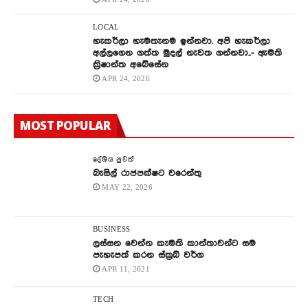
LOCAL
හැකර්ලා හැමතැනම ඉන්නවා. අපි හැකර්ලා
අල්ලගෙන ගත්ත මුදල් නැවත ගන්නවා..- ඇමති
ක්‍රිෂාන්ත අබේසේන
APR 24, 2026
MOST POPULAR
දේශිය පුවත්
බැසිල් රාජපක්ෂට වරෙන්තු
MAY 22, 2026
BUSINESS
ලස්සන වෙන්න කැමති කාන්තාවන්ට සම
පැහැපත් කරන ස්ක්‍රබ් වර්ග
APR 11, 2021
TECH