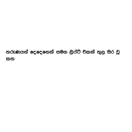
තරුණයන් දෙදෙනෙක් සමග ලිෆ්ට් එකක් තුල සිර වූ
කත