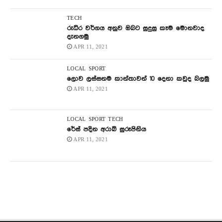
TECH
රුධිර වර්ගය අනුව ඔබට සුදුසු කෑම මොනවාද
දැනගමු
APR 11, 2021
LOCAL
SPORT
ලොව ලස්සනම කාන්තාවන් 10 දෙනා කවුද බලමු
APR 11, 2021
LOCAL
SPORT
TECH
රේස් පදින අරාබි සුරූපිනිය
APR 11, 2021