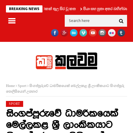
දෙනෙක් සමග ලිෆ්ට් එකක් තුල සිර වූ කත
පියා සහ පුතා අතර බහින්බස්වීම
BREAKING NEWS
සිංගප්පූරුවේ ධාමරිකයෙක් මෙල්ලකළ ශ්‍රී ලාංකිකයාට සිංගප්පූරු
Home
Sport
පොලිසියෙන් උපහාර
SPORT
සිංගප්පූරුවේ ධාමරිකයෙක්
මෙල්ලකළ ශ්‍රී ලාංකිකයාට