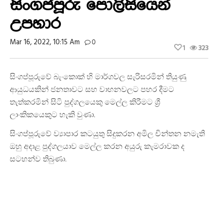
සිංගප්පූරු පොලිසියෙන්
උපහාර
Mar 16, 2022, 10:15 Am
0
1
323
සිංගප්පූරුවේ බැංකොක් හි මාර්ගවල සැරිසරමින් තියුණු
ආයුධයකින් ජනතාවට සහ වාහනවලට පහර දීමට
තැත්කරමින් සිටි පුද්ගලයෙකු මෙල්ල කිරීමට ශ්‍රී
ලාංකිකයෙකුට හැකි වුණා.
සිංගප්පූරුවේ ව්‍යාපාර කටයුතු සිදුකරන අමිල චින්තන නමැති
ඔහු අදාළ පුද්ගලයාව මෙල්ල කරන අයුරු කැමරාවක ද
සටහන්ව තිබුණා.