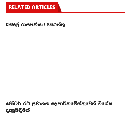
RELATED ARTICLES
බැසිල් රාජපක්ෂට වරෙන්තු
මෝටර් රථ ප්‍රවාහන දෙපාර්තමේන්තුවෙන් විශේෂ
දැනුම්දීමක්