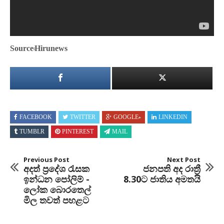
Source:Hirunews
FACEBOOK
TWITTER
GOOGLE+
LINKEDIN
TUMBLR
PINTEREST
MAIL
Previous Post
Next Post
අදත් ප්‍රදේශ රැසක
ජනපති අද රාත්‍රී
ඉන්ධන පෝලිම් -
8.30ට ජාතිය අමතයි
ලෝක බොරතෙල්
මිල තවත් පහළට