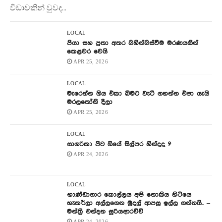
විඩාවකින් වුවද...
LOCAL
පියා සහ පුතා අතර බහින්බස්වීම මරණයකින්
කෙළවර වෙයි
APR 25, 2026
LOCAL
මැරෙන්න ගිය එකා බිමට වැටී ගහන්න එපා යැයි
මරලතෝනි දීලා
APR 25, 2026
LOCAL
සාගරිකා පිට ගියේ සිල්පර හින්දද ?
APR 24, 2026
LOCAL
භාණ්ඩාගාර කොල්ලය අපි නොකිය හිටියෙ
හැකර්ලා අල්ලගෙන මුදල් ආපසු ඉල්ල ගන්නයි.. –
මන්ත්‍රී චන්දන සූරියආරච්චි
APR 24, 2026