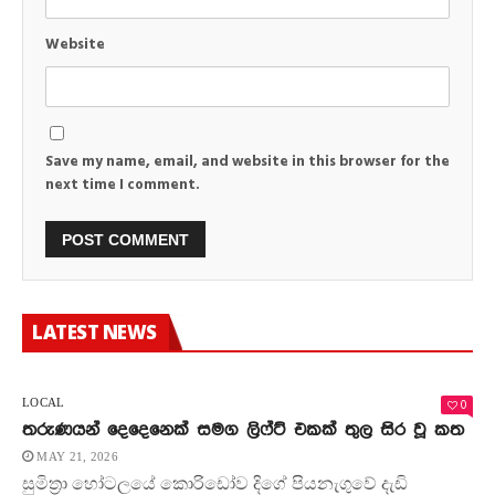
Website
Save my name, email, and website in this browser for the
next time I comment.
LATEST NEWS
0
LOCAL
තරුණයන් දෙදෙනෙක් සමග ලිෆ්ට් එකක් තුල සිර වූ කත
MAY 21, 2026
සුමිත්‍රා හෝටලයේ කොරිඩෝව දිගේ පියනැගුවේ දැඩි