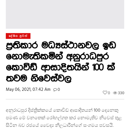
දේශිය පුවත්
ප්‍රතිකාර මධ්‍යස්ථානවල ඉඩ
නොමැතිකමින් අනුරාධපුර
කොවිඩ් ආසාදිතයින් 100 ක්
තවම නිවෙස්වල
May 06, 2021, 07:42 Am
0
0
330
අනුරාධපුර දිස්ත්‍රික්කයේ කොවිඩ් ආසාදිතයන් 100 දෙනෙකු
පමණ මේ වනතෙක් රෝහල්ගත කර නොමැතිව නිවෙස් තුළ
සිටින බව රජයේ වෛද්‍ය නිලධාරීන්ගේ සංගමය පවසයි.