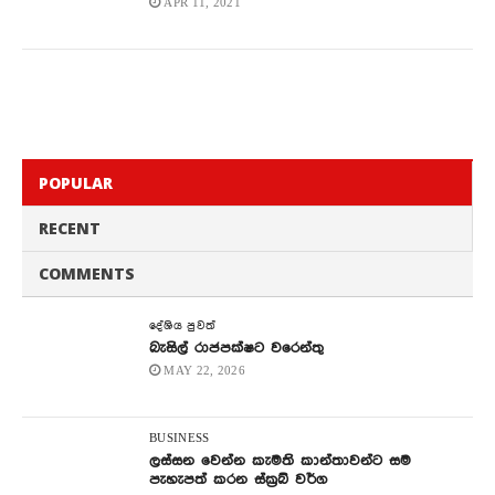
APR 11, 2021
POPULAR
RECENT
COMMENTS
දේශිය පුවත්
බැසිල් රාජපක්ෂට වරෙන්තු
MAY 22, 2026
BUSINESS
ලස්සන වෙන්න කැමති කාන්තාවන්ට සම
පැහැපත් කරන ස්ක්‍රබ් වර්ග