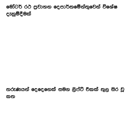
මෝටර් රථ ප්‍රවාහන දෙපාර්තමේන්තුවෙන් විශේෂ
දැනුම්දීමක්
තරුණයන් දෙදෙනෙක් සමග ලිෆ්ට් එකක් තුල සිර වූ
කත