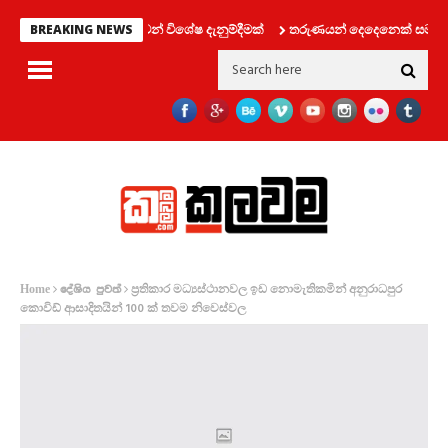
වාහන දෙපාර්තමේන්තුවෙන් විශේෂ දැනුම්දීමක්
තරුණයන් දෙදෙනෙක් සමග ලිෆ්ට්
BREAKING NEWS
ප්‍රතිකාර මධ්‍යස්ථානවල ඉඩ නොමැතිකමින් අනුරාධපුර
Home
දේශිය පුවත්
කොවිඩ් ආසාදිතයින් 100 ක් තවම නිවෙස්වල