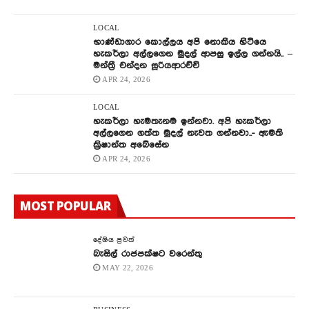
LOCAL
භාණ්ඩාගාර කොල්ලය අපි නොකිය හිටියෙ
හැකර්ලා අල්ලගෙන මුදල් ආපසු ඉල්ල ගන්නයි.. –
මන්ත්‍රී චන්දන සූරියආරච්චි
APR 24, 2026
LOCAL
හැකර්ලා හැමතැනම ඉන්නවා. අපි හැකර්ලා
අල්ලගෙන ගත්ත මුදල් නැවත ගන්නවා..- ඇමති
ක්‍රිෂාන්ත අබේසේන
APR 24, 2026
MOST POPULAR
දේශිය පුවත්
බැසිල් රාජපක්ෂට වරෙන්තු
MAY 22, 2026