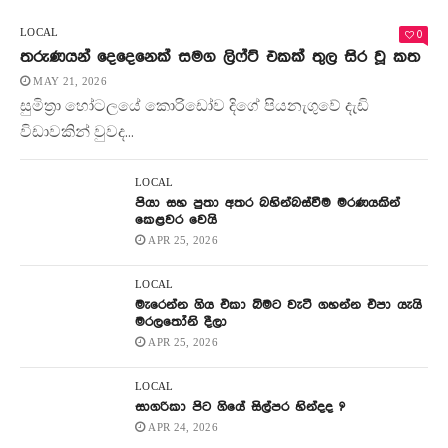
0
LOCAL
තරුණයන් දෙදෙනෙක් සමග ලිෆ්ට් එකක් තුල සිර වූ කත
MAY 21, 2026
සුමිත්‍රා හෝටලයේ කොරිඩෝව දිගේ පියනැගුවේ දැඩි
විඩාවකින් වුවද...
LOCAL
පියා සහ පුතා අතර බහින්බස්වීම මරණයකින්
කෙළවර වෙයි
APR 25, 2026
LOCAL
මැරෙන්න ගිය එකා බිමට වැටී ගහන්න එපා යැයි
මරලතෝනි දීලා
APR 25, 2026
LOCAL
සාගරිකා පිට ගියේ සිල්පර හින්දද ?
APR 24, 2026