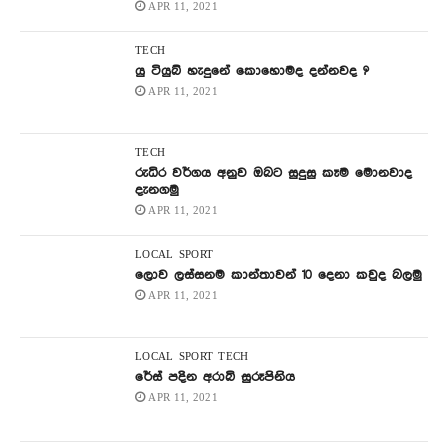
APR 11, 2021
TECH
යු ටියුබ් හැදුනේ කොහොමද දන්නවද ?
APR 11, 2021
TECH
රුධිර වර්ගය අනුව ඔබට සුදුසු කෑම මොනවාද
දැනගමු
APR 11, 2021
LOCAL
SPORT
ලොව ලස්සනම කාන්තාවන් 10 දෙනා කවුද බලමු
APR 11, 2021
LOCAL
SPORT
TECH
රේස් පදින අරාබි සුරූපිනිය
APR 11, 2021