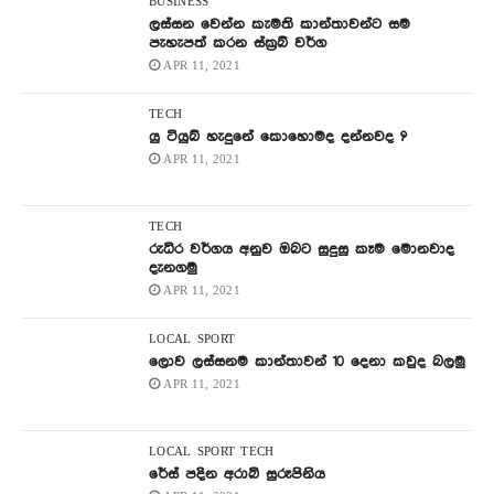
BUSINESS
ලස්සන වෙන්න කැමති කාන්තාවන්ට සම
පැහැපත් කරන ස්ක්‍රබ් වර්ග
APR 11, 2021
TECH
යු ටියුබ් හැදුනේ කොහොමද දන්නවද ?
APR 11, 2021
TECH
රුධිර වර්ගය අනුව ඔබට සුදුසු කෑම මොනවාද
දැනගමු
APR 11, 2021
LOCAL
SPORT
ලොව ලස්සනම කාන්තාවන් 10 දෙනා කවුද බලමු
APR 11, 2021
LOCAL
SPORT
TECH
රේස් පදින අරාබි සුරූපිනිය