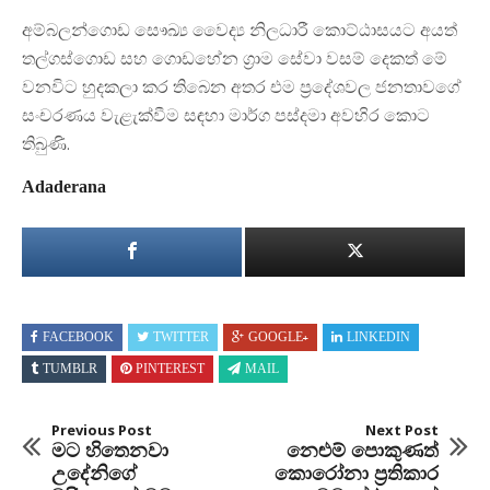
අම්බලන්ගොඩ සෞඛ්‍ය වෛද්‍ය නිලධාරී කොට්ඨාසයට අයත්
තල්ගස්ගොඩ සහ ගොඩහේන ග්‍රාම සේවා වසම් දෙකත් මේ
වනවිට හුදකලා කර තිබෙන අතර එම ප්‍රදේශවල ජනතාවගේ
සංචරණය වැළැක්වීම සඳහා මාර්ග පස්දමා අවහිර කොට
තිබුණි.
Adaderana
FACEBOOK
TWITTER
GOOGLE+
LINKEDIN
TUMBLR
PINTEREST
MAIL
Previous Post
Next Post
මට හිතෙනවා
නෙළුම් පොකුණත්
උදේනිගේ
කොරෝනා ප්‍රතිකාර