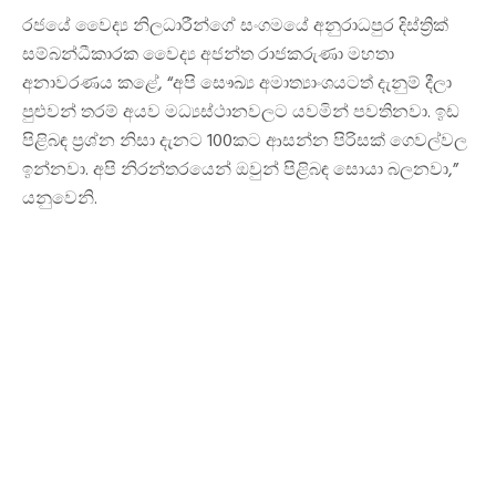
රජයේ වෛද්‍ය නිලධාරීන්ගේ සංගමයේ අනුරාධපුර දිස්ත්‍රික්
සම්බන්ධීකාරක වෛද්‍ය අජන්ත රාජකරුණා මහතා
අනාවරණය කළේ, “අපි සෞඛ්‍ය අමාත්‍යාංශයටත් දැනුම් දීලා
පුළුවන් තරම් අයව මධ්‍යස්ථානවලට යවමින් පවතිනවා. ඉඩ
පිළිබඳ ප්‍රශ්න නිසා දැනට 100කට ආසන්න පිරිසක් ගෙවල්වල
ඉන්නවා. අපි නිරන්තරයෙන් ඔවුන් පිළිබඳ සොයා බලනවා,”
යනුවෙනි.