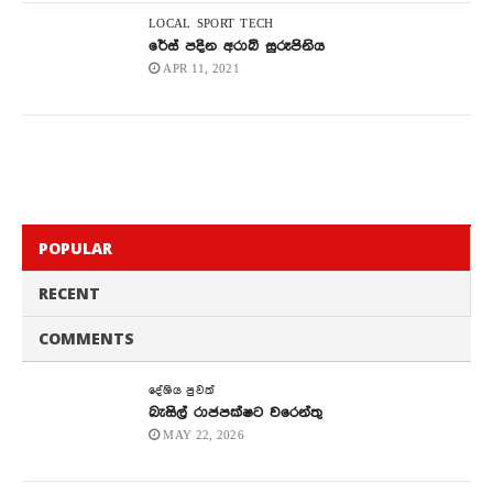
LOCAL
SPORT
TECH
රේස් පදින අරාබි සුරූපිනිය
APR 11, 2021
POPULAR
RECENT
COMMENTS
දේශිය පුවත්
බැසිල් රාජපක්ෂට වරෙන්තු
MAY 22, 2026