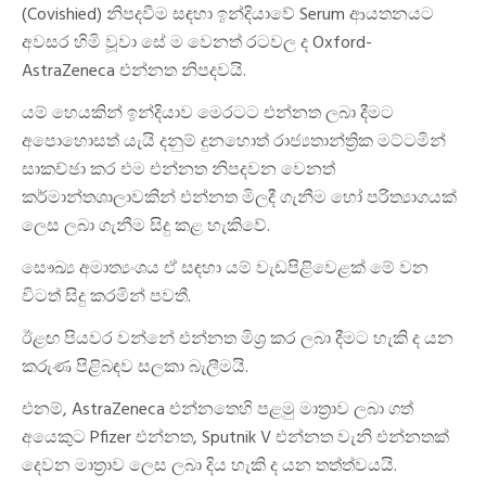
(Covishied) නිපදවීම සඳහා ඉන්දියාවේ Serum ආයතනයට
අවසර හිමි වූවා සේ ම වෙනත් රටවල ද Oxford-
AstraZeneca එන්නත නිපදවයි.
යම් හෙයකින් ඉන්දියාව මෙරටට එන්නත ලබා දීමට
අපොහොසත් යැයි දනුම් දුනහොත් රාජ්‍යතාන්ත්‍රික මට්ටමින්
සාකච්ඡා කර එම එන්නත නිපදවන වෙනත්
කර්මාන්තශාලාවකින් එන්නත මිලදී ගැනීම හෝ පරිත්‍යාගයක්
ලෙස ලබා ගැනීම සිදු කළ හැකිවේ.
සෞඛ්‍ය අමාත්‍යංශය ඒ සඳහා යම් වැඩපිළිවෙළක් මේ වන
විටත් සිදු කරමින් පවතී.
ඊළඟ පියවර වන්නේ එන්නත මිශ්‍ර කර ලබා දීමට හැකි ද යන
කරුණ පිළිබඳව සලකා බැලීමයි.
එනම්, AstraZeneca එන්නතෙහි පළමු මාත්‍රාව ලබා ගත්
අයෙකුට Pfizer එන්නත, Sputnik V එන්නත වැනි එන්නතක්
දෙවන මාත්‍රාව ලෙස ලබා දිය හැකි ද යන තත්ත්වයයි.