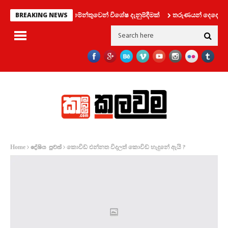
 ප්‍රවාහන දෙපාර්තමේන්තුවෙන් විශේෂ දැනුම්දීමක්
තරුණයන් දෙදෙනෙක් සමග ල
BREAKING NEWS
කොවිඩ් එන්නත විදලත් කොවිඩ් හැදුනේ ඇයි ?
Home
දේශිය පුවත්