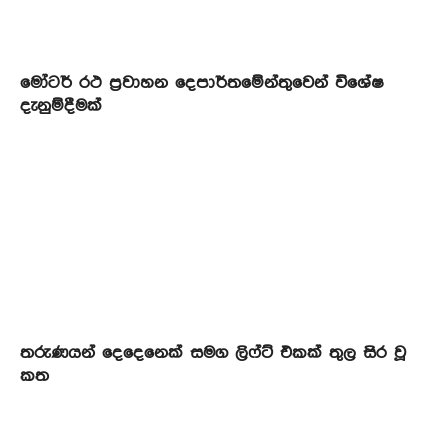
මෝටර් රථ ප්‍රවාහන දෙපාර්තමේන්තුවෙන් විශේෂ
දැනුම්දීමක්
තරුණයන් දෙදෙනෙක් සමග ලිෆ්ට් එකක් තුල සිර වූ
කත