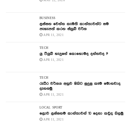
MAY 22, 2026
BUSINESS
ලස්සන වෙන්න කැමති කාන්තාවන්ට සම
පැහැපත් කරන ස්ක්‍රබ් වර්ග
APR 11, 2021
TECH
යු ටියුබ් හැදුනේ කොහොමද දන්නවද ?
APR 11, 2021
TECH
රුධිර වර්ගය අනුව ඔබට සුදුසු කෑම මොනවාද
දැනගමු
APR 11, 2021
LOCAL
SPORT
ලොව ලස්සනම කාන්තාවන් 10 දෙනා කවුද බලමු
APR 11, 2021