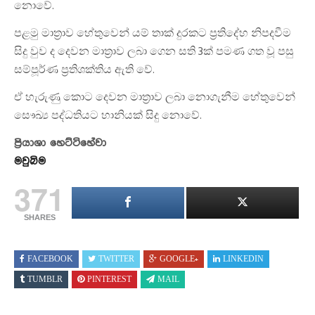
නොවේ.
පළමු මාත්‍රාව හේතුවෙන් යම් තාක් දුරකට ප්‍රතිදේහ නිපදවීම
සිදු වුව ද දෙවන මාත්‍රාව ලබා ගෙන සති 3ක් පමණ ගත වූ පසු
සම්පූර්ණ ප්‍රතිශක්තිය ඇති වේ.
ඒ හැරුණු කොට දෙවන මාත්‍රාව ලබා නොගැනීම හේතුවෙන්
සෞඛ්‍ය පද්ධතියට හානියක් සිදු නොවේ.
ප්‍රියාශා හෙට්ටිහේවා
මවුබිම
371
SHARES
FACEBOOK
TWITTER
GOOGLE+
LINKEDIN
TUMBLR
PINTEREST
MAIL