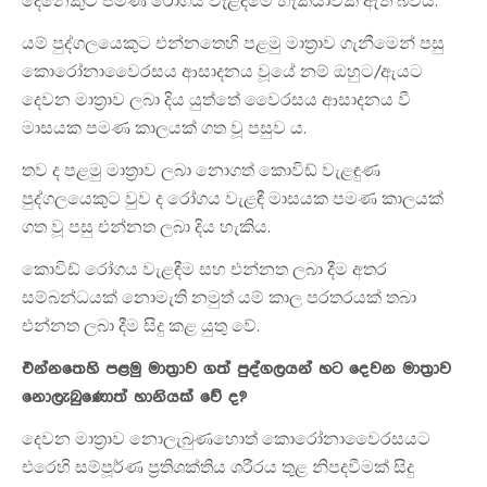
දෙනෙකුට පමණ රෝගය වැළඳීමේ හැකියාවක් ඇති බවයි.
යම් පුද්ගලයෙකුට එන්නතෙහි පළමු මාත්‍රාව ගැනීමෙන් පසු
කොරෝනාවෛරසය ආසාදනය වූයේ නම් ඔහුට/ඇයට
දෙවන මාත්‍රාව ලබා දිය යුත්තේ වෛරසය ආසාදනය වී
මාසයක පමණ කාලයක් ගත වූ පසුව ය.
තව ද පළමු මාත්‍රාව ලබා නොගත් කොවිඩ් වැළඳුණ
පුද්ගලයෙකුට වුව ද රෝගය වැළඳී මාසයක පමණ කාලයක්
ගත වූ පසු එන්නත ලබා දිය හැකිය.
කොවිඩ් රෝගය වැළඳීම සහ එන්නත ලබා දීම අතර
සම්බන්ධයක් නොමැති නමුත් යම් කාල පරතරයක් තබා
එන්නත ලබා දීම සිදු කළ යුතු වේ.
එන්නතෙහි පළමු මාත්‍රාව ගත් පුද්ගලයන් හට දෙවන මාත්‍රාව
නොලැබුණොත් හානියක් වේ ද?
දෙවන මාත්‍රාව නොලැබුණහොත් කොරෝනාවෛරසයට
එරෙහි සම්පූර්ණ ප්‍රතිශක්තිය ශරීරය තුළ නිපදවීමක් සිදු