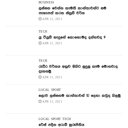
BUSINESS
ලස්සන වෙන්න කැමති කාන්තාවන්ට සම
පැහැපත් කරන ස්ක්‍රබ් වර්ග
APR 11, 2021
TECH
යු ටියුබ් හැදුනේ කොහොමද දන්නවද ?
APR 11, 2021
TECH
රුධිර වර්ගය අනුව ඔබට සුදුසු කෑම මොනවාද
දැනගමු
APR 11, 2021
LOCAL
SPORT
ලොව ලස්සනම කාන්තාවන් 10 දෙනා කවුද බලමු
APR 11, 2021
LOCAL
SPORT
TECH
රේස් පදින අරාබි සුරූපිනිය