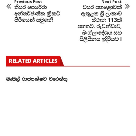
Previous Post
Next Post
තිසර පෙරේරා
වසර පහළොවක්
අන්තර්ජාතික ක්‍රිකට්
ඇතුළත ශ්‍රී ලංකාව
පිටියෙන් සමුගනී
ස්ථාන 113ක්
පහතට. රුවන්ඩාව,
බංග්ලාදේශය සහ
පිලිපීනය ඉදිරියට !
RELATED ARTICLES
බැසිල් රාජපක්ෂට වරෙන්තු