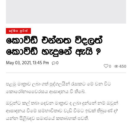
දේශිය පුවත්
කොවිඩ් එන්නත විදලත්
කොවිඩ් හැදුනේ ඇයි ?
May 03, 2021, 13:45 Pm
0
0
450
පළමු මාත්‍රාව ලබා ගත් පුද්ගලයින් රැසකට මේ වන විට
කොරෝනාවෛරසය ආසාදනය වී තිබේ.
ඔවුන්ට කල් තබා දෙවන මාත්‍රාව ද ලබා දුන්නේ නම් ඔවුන්
ආසාදනය වීමේ සම්භාවිතාව වැඩි වීමට ඉඩක් තිබුණේ ද?
යන්න පිළිබඳව සමාජයේ කතාබහක් පවතී.