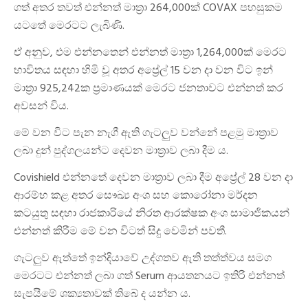
ගත් අතර තවත් එන්නත් මාත්‍රා 264,000ක් COVAX පහසුකම
යටතේ මෙරටට ලැබිණි.
ඒ අනුව, එම එන්නතෙන් එන්නත් මාත්‍රා 1,264,000ක් මෙරට
භාවිතය සඳහා හිමි වූ අතර අප්‍රේල් 15 වන දා වන විට ඉන්
මාත්‍රා 925,242ක ප්‍රමාණයක් මෙරට ජනතාවට එන්නත් කර
අවසන් විය.
මේ වන විට පැන නැගී ඇති ගැටලුව වන්නේ පළමු මාත්‍රාව
ලබා දුන් පුද්ගලයන්ට දෙවන මාත්‍රාව ලබා දීම ය.
Covishield එන්නතේ දෙවන මාත්‍රාව ලබා දීම අප්‍රේල් 28 වන දා
ආරම්භ කළ අතර සෞඛ්‍ය අංශ සහ කොරෝනා මර්දන
කටයුතු සඳහා රාජකාරියේ නිරත ආරක්ෂක අංශ සාමාජිකයන්
එන්නත් කිරීම මේ වන විටත් සිදු වෙමින් පවතී.
ගැටලුව ඇත්තේ ඉන්දියාවේ උද්ගතව ඇති තත්ත්වය සමග
මෙරටට එන්නත් ලබා ගත් Serum ආයතනයට ඉතිරි එන්නත්
සැපයීමේ ශක්‍යතාවක් තිබේ ද යන්න ය.