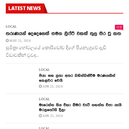
LATEST NEWS
0
LOCAL
තරුණයන් දෙදෙනෙක් සමග ලිෆ්ට් එකක් තුල සිර වූ කත
MAY 21, 2026
සුමිත්‍රා හෝටලයේ කොරිඩෝව දිගේ පියනැගුවේ දැඩි
විඩාවකින් වුවද...
LOCAL
පියා සහ පුතා අතර බහින්බස්වීම මරණයකින්
කෙළවර වෙයි
APR 25, 2026
LOCAL
මැරෙන්න ගිය එකා බිමට වැටී ගහන්න එපා යැයි
මරලතෝනි දීලා
APR 25, 2026
LOCAL