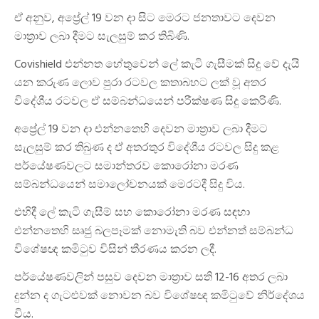
ඒ අනුව, අප්‍රේල් 19 වන දා සිට මෙරට ජනතාවට දෙවන
මාත්‍රාව ලබා දීමට සැලසුම් කර තිබිණි.
Covishield එන්නත හේතුවෙන් ලේ කැටි ගැසීමක් සිදු වේ දැයි
යන කරුණ ලොව පුරා රටවල කතාබහට ලක් වූ අතර
විදේශීය රටවල ඒ සම්බන්ධයෙන් පරීක්ෂණ සිදු කෙරිණි.
අප්‍රේල් 19 වන දා එන්නතෙහි දෙවන මාත්‍රාව ලබා දීමට
සැලසුම් කර තිබුණ ද ඒ අතරතුර විදේශීය රටවල සිදු කළ
පර්යේෂණවලට සමාන්තරව කොරෝනා මරණ
සම්බන්ධයෙන් සමාලෝචනයක් මෙරටදී සිදු විය.
එහිදී ලේ කැටි ගැසීම් සහ කොරෝනා මරණ සඳහා
එන්නතෙහි සෘජු බලපෑමක් නොමැති බව එන්නත් සම්බන්ධ
විශේෂඥ කමිටුව විසින් තීරණය කරන ලදී.
පර්යේෂණවලින් පසුව දෙවන මාත්‍රාව සති 12-16 අතර ලබා
දුන්න ද ගැටළුවක් නොවන බව විශේෂඥ කමිටුවේ නිර්දේශය
විය.