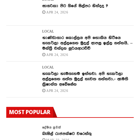
සාගරිකා පිට ගියේ සිල්පර හින්දද ?
APR 24, 2026
LOCAL
භාණ්ඩාගාර කොල්ලය අපි නොකිය හිටියෙ
හැකර්ලා අල්ලගෙන මුදල් ආපසු ඉල්ල ගන්නයි.. –
මන්ත්‍රී චන්දන සූරියආරච්චි
APR 24, 2026
LOCAL
හැකර්ලා හැමතැනම ඉන්නවා. අපි හැකර්ලා
අල්ලගෙන ගත්ත මුදල් නැවත ගන්නවා..- ඇමති
ක්‍රිෂාන්ත අබේසේන
APR 24, 2026
MOST POPULAR
දේශිය පුවත්
බැසිල් රාජපක්ෂට වරෙන්තු