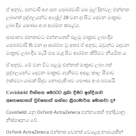
ඒ අනුව, ජනවාරි අග සහ පෙබරවාරි මස මුල් දිනවල එන්නත
ලබාගත් පුද්ගලයන්ට අප්‍රේල් 28 වන දා සිට දෙවන මාත්‍රාව
ලබා දීම සෞඛ්‍ය අංශ ආරම්භ කළේය.
සාමාන්‍ය ජනතාවට එන්නතෙහි පළමු මාත්‍රාව ලබා දීම
පෙබරවාරි 15 වන දා ආරම්භ වූ අතර ඒ අනුව, ඔවුන්ට දෙවන
මාත්‍රාව ලබා දීම මැයි මස මැද සිට ආරම්භ කිරීමට නියමිත ය.
ඒ අනුව, මේ වන විට පළමු එන්නත් මාත්‍රාව ලබා ගත්
පුද්ගලයන්ට දෙවන මාත්‍රාව ගැනීමට අදාළ කාල සීමාව
ඉක්මවා යාමක් සිදුව නොමැති බව සෞඛ්‍ය අංශ පවසයි.
Covishield එන්නත මෙරටට ලබා දීමට ඉන්දියාව
අපොහොසත් වුවහොත් ගන්නා ක්‍රියාමාර්ග මොනවා ද?
Covishield යනු Oxford-AstraZeneca එන්නතෙහි ඉන්දියානු
නිෂ්පාදනය වේ.
Oxford-AstraZeneca එන්නත වෙනත් වෙළෙඳ නාමයකින්