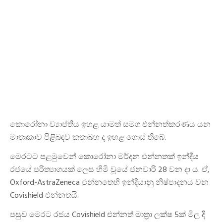
කොරෝනා ව්‍යාප්තිය ඉහළ යාමත් සමග එන්නත්කරණය යන
මාතෘකාව පිළිබඳව කතාබහ ද ඉහළ ගොස් තිබේ.
මෙරටට පළමුවෙන් කොරෝනා මර්දන එන්නතක් ඉන්දීය
රජයේ පරිත්‍යාගයක් ලෙස හිමි වූයේ ජනවාරි 28 වන දා ය. ඒ,
Oxford-AstraZeneca එන්නතෙහි ඉන්දියානු නිෂ්පාදනය වන
Covishield එන්නතයි.
පසුව මෙරට රජය Covishield එන්නත් මාත්‍රා ලක්ෂ 5ක් මිල දී