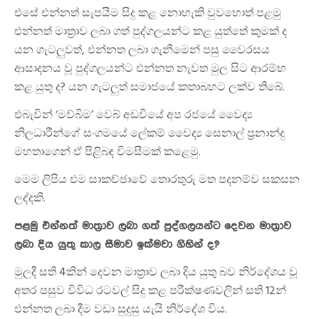
එසේ එන්නත් සැපයීම සිදු කළ නොහැකි වුවහොත් පළමු
එන්නත් මාත්‍රාව ලබා ගත් පුද්ගලයන්ට කළ යුත්තේ කුමක් ද
යන ගැටලුවත්, එන්නත ලබා ගැනීමෙන් පසු වෛරසය
ආසාදනය වූ පුද්ගලයන්ට එන්නත නැවත මුල සිට ආරම්භ
කළ යුතු ද? යන ගැටලුත් සමාජයේ කතාබහට ලක්ව තිබේ.
එබැවින් ‘මව්බිම’ වෙබ් අඩවියේ අප රජයේ වෛද්‍ය
නිලධාරීන්ගේ සංගමයේ ලේකම් වෛද්‍ය සෙනාල් ප්‍රනාන්දු
මහතාගෙන් ඒ පිළිබඳ විමසීමක් කළෙමු.
මෙම ලිපිය එම සාකච්ඡාවේ තොරතුරු මත පදනම්ව සකසන
ලද්දකි.
පළමු එන්නත් මාත්‍රාව ලබා ගත් පුද්ගලයන්ට දෙවන මාත්‍රාව
ලබා දිය යුතු කාල සීමාව ඉක්මවා ගිහින් ද?
මුලදී සති 4කින් දෙවන මාත්‍රාව ලබා දිය යුතු බව නිර්දේශය වූ
අතර පසුව විවිධ රටවල් සිදු කළ පරීක්ෂණවලින් සති 12න්
එන්නත ලබා දීම වඩා සුදුසු යැයි නිර්දේශ විය.