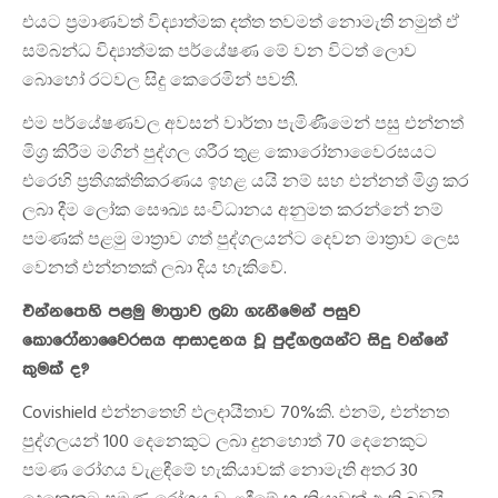
එයට ප්‍රමාණවත් විද්‍යාත්මක දත්ත තවමත් නොමැති නමුත් ඒ
සම්බන්ධ විද්‍යාත්මක පර්යේෂණ මේ වන විටත් ලොව
බොහෝ රටවල සිදු කෙරෙමින් පවතී.
එම පර්යේෂණවල අවසන් වාර්තා පැමිණීමෙන් පසු එන්නත්
මිශ්‍ර කිරීම මගින් පුද්ගල ශරීර තුළ කොරෝනාවෛරසයට
එරෙහි ප්‍රතිශක්තිකරණය ඉහළ යයි නම් සහ එන්නත් මිශ්‍ර කර
ලබා දීම ලෝක සෞඛ්‍ය සංවිධානය අනුමත කරන්නේ නම්
පමණක් පළමු මාත්‍රාව ගත් පුද්ගලයන්ට දෙවන මාත්‍රාව ලෙස
වෙනත් එන්නතක් ලබා දිය හැකිවේ.
එන්නතෙහි පළමු මාත්‍රාව ලබා ගැනීමෙන් පසුව
කොරෝනාවෛරසය ආසාදනය වූ පුද්ගලයන්ට සිදු වන්නේ
කුමක් ද?
Covishield එන්නතෙහි ඵලදායීතාව 70%කි. එනම්, එන්නත
පුද්ගලයන් 100 දෙනෙකුට ලබා දුනහොත් 70 දෙනෙකුට
පමණ රෝගය වැළඳීමේ හැකියාවක් නොමැති අතර 30