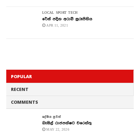
LOCAL
SPORT
TECH
රේස් පදින අරාබි සුරූපිනිය
APR 11, 2021
POPULAR
RECENT
COMMENTS
දේශිය පුවත්
බැසිල් රාජපක්ෂට වරෙන්තු
MAY 22, 2026