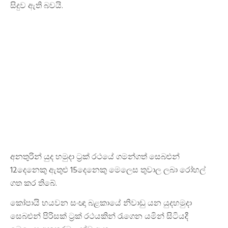
සිදුව ඇති බවයි.
අනතුරින් යුද හමුදා ට්‍රක් රථයේ ගමන්ගත් සෙබළුන්
12දෙනෙකු ඇතුළු 15දෙනෙකු මෙලෙස තුවාල ලබා රෝහල්
ගත කර තිබේ.
කෝපායි හයවන සංඥා බළකායේ නිවාඩු යන යුදහමුදා
සෙබළුන් පිරිසක් ට්‍රක් රථයකින් රැගෙන යමින් සිටියදී