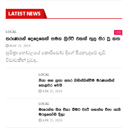
LATEST NEWS
0
LOCAL
තරුණයන් දෙදෙනෙක් සමග ලිෆ්ට් එකක් තුල සිර වූ කත
MAY 21, 2026
සුමිත්‍රා හෝටලයේ කොරිඩෝව දිගේ පියනැගුවේ දැඩි
විඩාවකින් වුවද...
LOCAL
පියා සහ පුතා අතර බහින්බස්වීම මරණයකින්
කෙළවර වෙයි
APR 25, 2026
LOCAL
මැරෙන්න ගිය එකා බිමට වැටී ගහන්න එපා යැයි
මරලතෝනි දීලා
APR 25, 2026