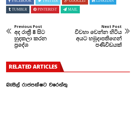
FACEBOOK
TWITTER
GOOGLE+
LINKEDIN
TUMBLR
PINTEREST
MAIL
Previous Post
Next Post
අද රාත්‍රී 8 සිට
විවහා වෙන්න හිටිය
හුදකලා කරන
අයට හමුදාපතිගෙන්
ප්‍රදේශ
පණිවිඩයක්
RELATED ARTICLES
බැසිල් රාජපක්ෂට වරෙන්තු