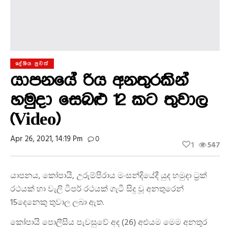
දේශිය පුවත්
යාපනයේ රිය අනතුරකින්
හමුදා සෙබළු 12 කට තුවාල
(Video)
Apr 26, 2021, 14:19 Pm
0
1
547
යාපනය, කෝපායි, උරුම්පිරාය මංසන්දියේදී යුද හමුදා ට්‍රක්
රථයක් හා වැලි ටිපර් රථයක් ගැටී සිදු වූ අනතුරෙන්
15දෙනෙකු තුවාල ලබා ඇත.
කෝපායි පොලීසිය පැවසුවේ අද (26) අළුයම මෙම අනතුර