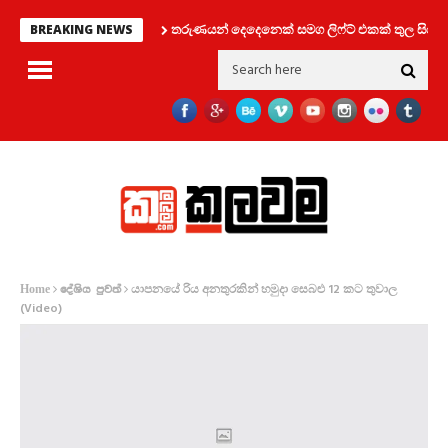
තරුණයන් දෙදෙනෙක් සමග ලිෆ්ට් එකක් තුල සිර වූ ක
BREAKING NEWS
යාපනයේ රිය අනතුරකින් හමුදා සෙබළු 12 කට තුවාල
Home
දේශිය පුවත්
(Video)