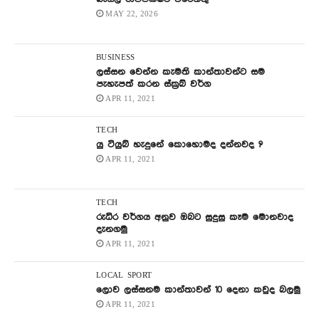
MAY 22, 2026
BUSINESS
ලස්සන වෙන්න කැමති කාන්තාවන්ට සම
පැහැපත් කරන ස්ක්‍රබ් වර්ග
APR 11, 2021
TECH
යු ටියුබ් හැදුනේ කොහොමද දන්නවද ?
APR 11, 2021
TECH
රුධිර වර්ගය අනුව ඔබට සුදුසු කෑම මොනවාද
දැනගමු
APR 11, 2021
LOCAL
SPORT
ලොව ලස්සනම කාන්තාවන් 10 දෙනා කවුද බලමු
APR 11, 2021