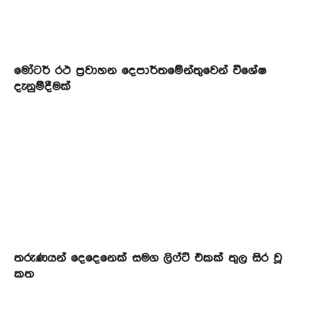
මෝටර් රථ ප්‍රවාහන දෙපාර්තමේන්තුවෙන් විශේෂ
දැනුම්දීමක්
තරුණයන් දෙදෙනෙක් සමග ලිෆ්ට් එකක් තුල සිර වූ
කත