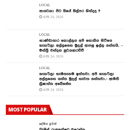
LOCAL
සාගරිකා පිට ගියේ සිල්පර හින්දද ?
APR 24, 2026
LOCAL
භාණ්ඩාගාර කොල්ලය අපි නොකිය හිටියෙ
හැකර්ලා අල්ලගෙන මුදල් ආපසු ඉල්ල ගන්නයි.. –
මන්ත්‍රී චන්දන සූරියආරච්චි
APR 24, 2026
LOCAL
හැකර්ලා හැමතැනම ඉන්නවා. අපි හැකර්ලා
අල්ලගෙන ගත්ත මුදල් නැවත ගන්නවා..- ඇමති
ක්‍රිෂාන්ත අබේසේන
APR 24, 2026
MOST POPULAR
දේශිය පුවත්
බැසිල් රාජපක්ෂට වරෙන්තු