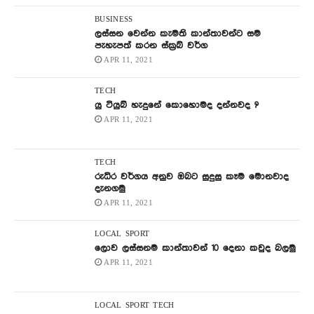
BUSINESS
ලස්සන වෙන්න කැමති කාන්තාවන්ට සම
පැහැපත් කරන ස්ක්‍රබ් වර්ග
APR 11, 2021
TECH
යු ටියුබ් හැදුනේ කොහොමද දන්නවද ?
APR 11, 2021
TECH
රුධිර වර්ගය අනුව ඔබට සුදුසු කෑම මොනවාද
දැනගමු
APR 11, 2021
LOCAL
SPORT
ලොව ලස්සනම කාන්තාවන් 10 දෙනා කවුද බලමු
APR 11, 2021
LOCAL
SPORT
TECH