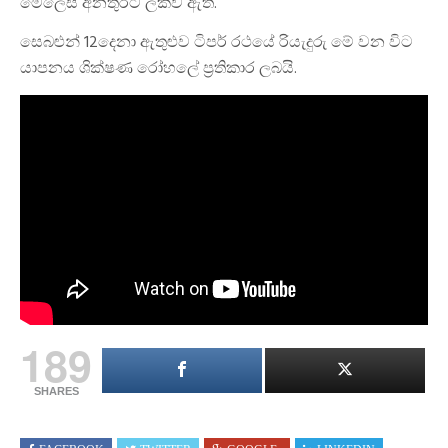
මෙලෙස අනතුරට ලක්ව ඇත.
සෙබළුන් 12දෙනා ඇතුළුව ටිපර් රථයේ රියැදුරු මේ වන විට
යාපනය ශික්ෂණ රෝහලේ ප්‍රතිකාර ලබයි.
189
SHARES