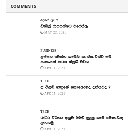
COMMENTS
දේශිය පුවත්
බැසිල් රාජපක්ෂට වරෙන්තු
MAY 22, 2026
BUSINESS
ලස්සන වෙන්න කැමති කාන්තාවන්ට සම
පැහැපත් කරන ස්ක්‍රබ් වර්ග
APR 11, 2021
TECH
යු ටියුබ් හැදුනේ කොහොමද දන්නවද ?
APR 11, 2021
TECH
රුධිර වර්ගය අනුව ඔබට සුදුසු කෑම මොනවාද
දැනගමු
APR 11, 2021