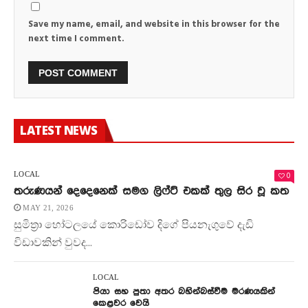
Save my name, email, and website in this browser for the
next time I comment.
LATEST NEWS
0
LOCAL
තරුණයන් දෙදෙනෙක් සමග ලිෆ්ට් එකක් තුල සිර වූ කත
MAY 21, 2026
සුමිත්‍රා හෝටලයේ කොරිඩෝව දිගේ පියනැගුවේ දැඩි
විඩාවකින් වුවද...
LOCAL
පියා සහ පුතා අතර බහින්බස්වීම මරණයකින්
කෙළවර වෙයි