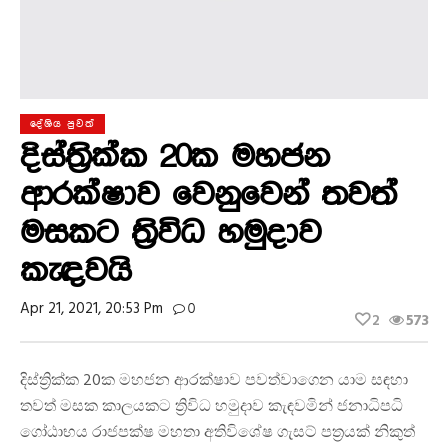
දේශිය පුවත්
දිස්ත්‍රික්ක 20ක මහජන
ආරක්ෂාව වෙනුවෙන් තවත්
මසකට ත්‍රිවිධ හමුදාව
කැඳවයි
Apr 21, 2021, 20:53 Pm
0
2
573
දිස්ත්‍රික්ක 20ක මහජන ආරක්ෂාව පවත්වාගෙන යාම සඳහා
තවත් මසක කාලයකට ත්‍රිවිධ හමුදාව කැඳවමින් ජනාධිපධි
ගෝඨාභය රාජපක්ෂ මහතා අතිවිශේෂ ගැසට් පත්‍රයක් නිකුත්