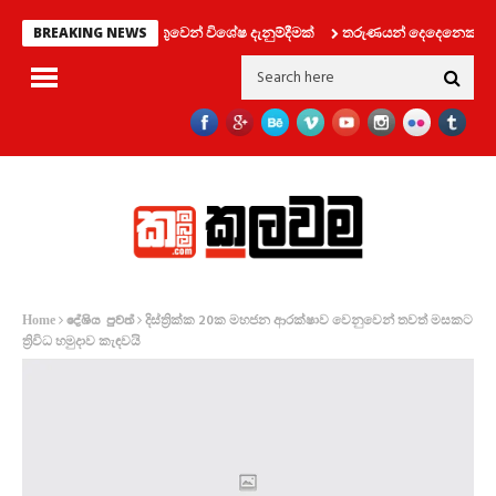
්‍රවාහන දෙපාර්තමේන්තුවෙන් විශේෂ දැනුම්දීමක්
තරුණයන් දෙදෙනෙක් සමග ලිෆ්
BREAKING NEWS
දිස්ත්‍රික්ක 20ක මහජන ආරක්ෂාව වෙනුවෙන් තවත් මසකට
Home
දේශිය පුවත්
ත්‍රිවිධ හමුදාව කැඳවයි