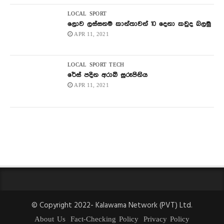
LOCAL
SPORT
ලොව ලස්සනම කාන්තාවන් 10 දෙනා කවුද බලමු
APR 11, 2021
LOCAL
SPORT
TECH
රේස් පදින අරාබි සුරූපිනිය
APR 11, 2021
© Copyright 2022- Kalawama Network (PVT) Ltd.
About Us
Fact-Checking Policy
Privacy Policy