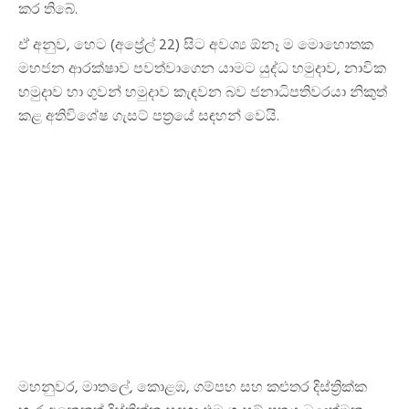
කර තිබේ.
ඒ අනුව, හෙට (අප්‍රේල් 22) සිට අවශ්‍ය ඕනෑ ම මොහොතක
මහජන ආරක්ෂාව පවත්වාගෙන යාමට යුද්ධ හමුදාව, නාවික
හමුදාව හා ගුවන් හමුදාව කැඳවන බව ජනාධිපතිවරයා නිකුත්
කළ අතිවිශේෂ ගැසට් පත්‍රයේ සඳහන් වෙයි.
මහනුවර, මාතලේ, කොළඹ, ගම්පහ සහ කළුතර දිස්ත්‍රික්ක