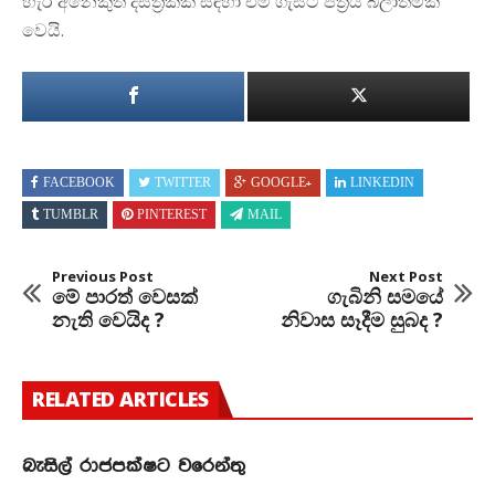
හැර අනෙකුත් දිස්ත්‍රික්ක සඳහා එම ගැසට් පත්‍රය බලාත්මක
වෙයි.
FACEBOOK
TWITTER
GOOGLE+
LINKEDIN
TUMBLR
PINTEREST
MAIL
Previous Post
Next Post
මේ පාරත් වෙසක්
ගැබිනි සමයේ
නැති වෙයිද ?
නිවාස සෑදීම සුබද ?
RELATED ARTICLES
බැසිල් රාජපක්ෂට වරෙන්තු