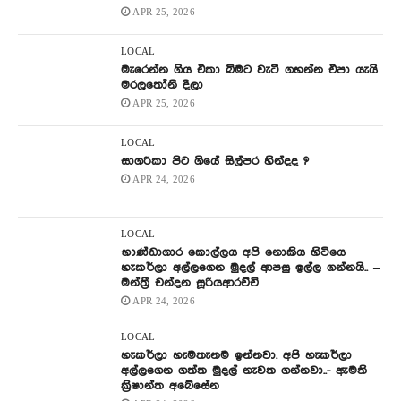
APR 25, 2026
LOCAL
මැරෙන්න ගිය එකා බිමට වැටී ගහන්න එපා යැයි
මරලතෝනි දීලා
APR 25, 2026
LOCAL
සාගරිකා පිට ගියේ සිල්පර හින්දද ?
APR 24, 2026
LOCAL
භාණ්ඩාගාර කොල්ලය අපි නොකිය හිටියෙ
හැකර්ලා අල්ලගෙන මුදල් ආපසු ඉල්ල ගන්නයි.. –
මන්ත්‍රී චන්දන සූරියආරච්චි
APR 24, 2026
LOCAL
හැකර්ලා හැමතැනම ඉන්නවා. අපි හැකර්ලා
අල්ලගෙන ගත්ත මුදල් නැවත ගන්නවා..- ඇමති
ක්‍රිෂාන්ත අබේසේන