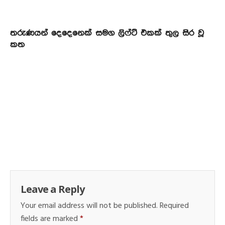
තරුණයන් දෙදෙනෙක් සමග ලිෆ්ට් එකක් තුල සිර වූ
කත
Leave a Reply
Your email address will not be published.
Required
fields are marked
*