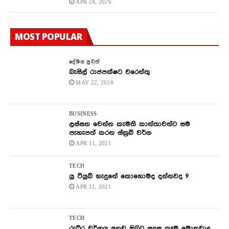
APR 24, 2026
MOST POPULAR
දේශිය පුවත්
බැසිල් රාජපක්ෂට වරෙන්තු
MAY 22, 2026
BUSINESS
ලස්සන වෙන්න කැමති කාන්තාවන්ට සම
පැහැපත් කරන ස්ක්‍රබ් වර්ග
APR 11, 2021
TECH
යු ටියුබ් හැදුනේ කොහොමද දන්නවද ?
APR 11, 2021
TECH
රුධිර වර්ගය අනුව ඔබට සුදුසු කෑම මොනවාද