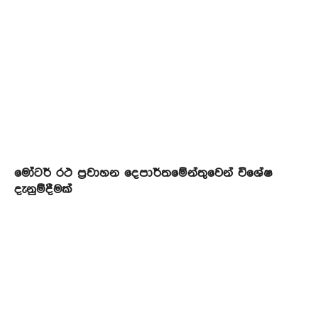
මෝටර් රථ ප්‍රවාහන දෙපාර්තමේන්තුවෙන් විශේෂ
දැනුම්දීමක්