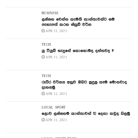
BUSINESS
ලස්සන වෙන්න කැමති කාන්තාවන්ට සම
පැහැපත් කරන ස්ක්‍රබ් වර්ග
APR 11, 2021
TECH
යු ටියුබ් හැදුනේ කොහොමද දන්නවද ?
APR 11, 2021
TECH
රුධිර වර්ගය අනුව ඔබට සුදුසු කෑම මොනවාද
දැනගමු
APR 11, 2021
LOCAL
SPORT
ලොව ලස්සනම කාන්තාවන් 10 දෙනා කවුද බලමු
APR 11, 2021