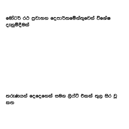
මෝටර් රථ ප්‍රවාහන දෙපාර්තමේන්තුවෙන් විශේෂ
දැනුම්දීමක්
තරුණයන් දෙදෙනෙක් සමග ලිෆ්ට් එකක් තුල සිර වූ
කත