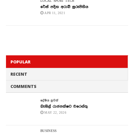
LOCAL
SPORT
TECH
රේස් පදින අරාබි සුරූපිනිය
APR 11, 2021
POPULAR
RECENT
COMMENTS
දේශිය පුවත්
බැසිල් රාජපක්ෂට වරෙන්තු
MAY 22, 2026
BUSINESS