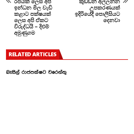
රජයක් ලෙස අපි
කුඩ්ඩන් අල්ලන්න
ඉන්ධන මිල වැඩි
උපකරණයක්
කළාට පක්ෂයක්
ඉදිරියේදී පොලීසියට
ලෙස අපි ඒකට
දෙනවා
විරුද්ධයි – දිළුම්
අමුණුගම
RELATED ARTICLES
බැසිල් රාජපක්ෂට වරෙන්තු