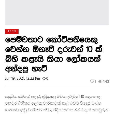
TECH
පෙම්වතාට කෝටිපතියෙකු
වෙන්න ඕනෑවී දරුවන් 10 ක්
බිහි කළැයි කියා ලෝකයක්
අන්දපු හැටි
Jun 19, 2021, 12:22 Pm
0
1
442
පසුගිය සතියේ දකුණු අප්‍රිකානු මවක දරුවන් 10 දෙනෙකු
එකවර බිහිකර ලෝක වාර්තාවක් තැබු බවට විදෙස් මාධ්‍ය
ඔස්සේ පළවූ වාර්තාව නි වැ රදි නොවන බවට දැන් තහවුරුවී