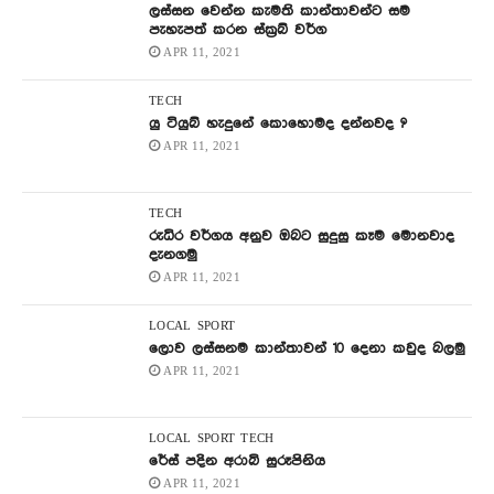
ලස්සන වෙන්න කැමති කාන්තාවන්ට සම
පැහැපත් කරන ස්ක්‍රබ් වර්ග
APR 11, 2021
TECH
යු ටියුබ් හැදුනේ කොහොමද දන්නවද ?
APR 11, 2021
TECH
රුධිර වර්ගය අනුව ඔබට සුදුසු කෑම මොනවාද
දැනගමු
APR 11, 2021
LOCAL
SPORT
ලොව ලස්සනම කාන්තාවන් 10 දෙනා කවුද බලමු
APR 11, 2021
LOCAL
SPORT
TECH
රේස් පදින අරාබි සුරූපිනිය
APR 11, 2021