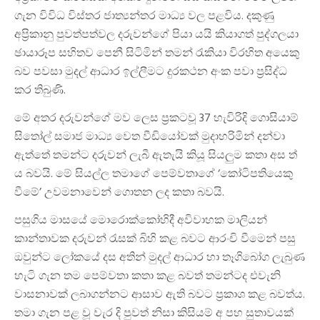
ගැන විවිධ විස්තර ජාත්‍යන්තර මාධ්‍ය වල පළවිය. දකුණු
අප්‍රිකානු පුවත්පත්වල දරුවන්ගේ පියා යයි කියාගත් පුද්ගලයා
ඡායාරූප සහිතව පෙනී සිටිමින් තමන් රැකියා විරහිත අයෙකු
බව පවසා මුදල් ආධාර ඉල්ලීමට දුරකථන අංක පවා ප්‍රසිද්ධ
කර තිබුණි.
මේ අතර දරුවන්ගේ මව ලෙස ප්‍රකටවූ 37 හැවිරිදි ගොසියාම්
සිතෝල් සමාජ මාධ්‍ය වෙත වීඩියෝවක් මුදාහරිමින් දන්වා
ඇත්තේ තමන්ට දරුවන් ලැබී ඇතැයි කියූ සියලුම කතා අස ත්‍
ය බවයි. මේ සියල්ල තමාගේ පෙම්වතාගේ ‘කෝටිපතියෙකු
වීමේ’ උවමනාවෙන් ගොතන ලද කතා බවයි.
පසුගිය මාසයේ මොරොක්කෝහිදී අවිවාහක මාලියන්
කාන්තාවක දරුවන් රැසක් බිහි කළ බවට ආරංචි වීමෙන් පසු
ඔවුන්ට ලෝකයේ දස අතින් මුදල් ආධාර හා තෑගිබෝග ලැබුණ
හැටි ගැන තම පෙම්වතා කතා කළ බවත් තමන්ටද එවැනි
වාසනාවක් ලබාගන්නට ආසාව ඇති බවට ප්‍රකාශ කළ බවත්ය.
තමා ගැන පළ වූ වැර දි පුවත් නිසා කිසියම් අ පහ සුතාවයක්