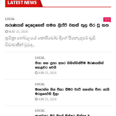
LATEST NEWS
0
LOCAL
තරුණයන් දෙදෙනෙක් සමග ලිෆ්ට් එකක් තුල සිර වූ කත
MAY 21, 2026
සුමිත්‍රා හෝටලයේ කොරිඩෝව දිගේ පියනැගුවේ දැඩි
විඩාවකින් වුවද...
LOCAL
පියා සහ පුතා අතර බහින්බස්වීම මරණයකින්
කෙළවර වෙයි
APR 25, 2026
LOCAL
මැරෙන්න ගිය එකා බිමට වැටී ගහන්න එපා යැයි
මරලතෝනි දීලා
APR 25, 2026
LOCAL