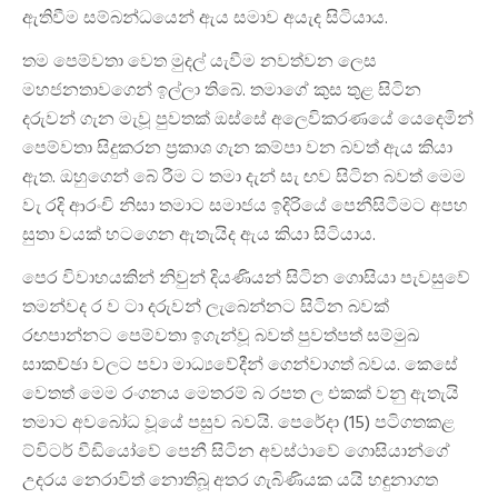
ඇතිවීම සම්බන්ධයෙන් ඇය සමාව අයැද සිටියාය.
තම පෙම්වතා වෙත මුදල් යැවීම නවත්වන ලෙස
මහජනතාවගෙන් ඉල්ලා තිබේ. තමාගේ කුස තුළ සිටින
දරුවන් ගැන මැවූ පුවතක් ඔස්සේ අලෙවිකරණයේ යෙදෙමින්
පෙම්වතා සිදුකරන ප්‍රකාශ ගැන කම්පා වන බවත් ඇය කියා
ඇත. ඔහුගෙන් බේ රීම ට තමා දැන් සැ ඟව සිටින බවත් මෙම
වැ රදි ආරංචි නිසා තමාට සමාජය ඉදිරියේ පෙනීසිටීමට අපහ
සුතා වයක් හටගෙන ඇතැයිද ඇය කියා සිටියාය.
පෙර විවාහයකින් නිවුන් දියණියන් සිටින ගොසියා පැවසුවේ
තමන්වද ර ව ටා දරුවන් ලැබෙන්නට සිටින බවක්
රඟපාන්නට පෙම්වතා ඉගැන්වූ බවත් පුවත්පත් සම්මුඛ
සාකච්ඡා වලට පවා මාධ්‍යවේදීන් ගෙන්වාගත් බවය. කෙසේ
වෙතත් මෙම රංගනය මෙතරම් බ රපත ල එකක් වනු ඇතැයි
තමාට අවබෝධ වූයේ පසුව බවයි. පෙරේදා (15) පටිගතකළ
ට්විටර් වීඩියෝවේ පෙනී සිටින අවස්ථාවේ ගොසියාන්ගේ
උදරය නෙරාවිත් නොතිබූ අතර ගැබිණියක යයි හඳුනාගත