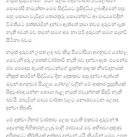
නමුත් දරුවන්ගේ “පියා” ලෙස හඳුන්වාගත් ටෙලෝගෝ
සොරෙසි නමැත්තා මෙම සිද්ධියට ප්‍රසිද්ධිය ලබාදීමෙන් පසු
ඔහු සොයා වැඩිදුර තොරතුරු සොයන්නට ආ මාධ්‍යවේදීන්
විමතියට පත්කරමින් දන්වා ඇත්තේ තමා තවම දරුවන් දැක
නැති බවත් මව තමන් සමග අම නා පවී දරුවන් සමග සැඟවී
සිටිනා බවය.
නමුත් දරුවන් උපත ලද බව කියූ පිටෝරියා අගනුවර රෝහල
මෙවැනි දරු උපතක් වාර්තාවී නැති බව දන්වා ඇත. එමෙන්ම
එම පෙදෙස ඇයත් ගවුටන්ගේ ප්‍රාන්ත පාලක නිවේදනයක්
නිකුත් කරමින් සිද්ධියට දින දෙකකට පසු දන්වා ඇත්තේ
ඔවුන් අගනුවර සියලුම රෝහල් වලින් මේ ආකාර ප්‍රසූතියක්
සිදුවුණාද යන්න සොයා බැලූ නමුත් එවැන්නක් සිදුවී නැති
බවයි. එබැවින් මාධ්‍ය වාර්තා වලට නොරැවටෙන ලෙසද
දන්වා තිබුණි.
මේ දක්වා ගිනස් වාර්තාව ලෙස පැවති එකවර දරුවන් 9
දෙනෙකු බිහිකරනු ලැබූ මාලි රාජ්‍යයේ මව අභිබවා දකුණු
අප්‍රිකාවට කීර්තියක් අත්කර දුන්නේ යයි කියමින් මෙම උපත