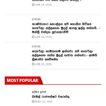
සාගරිකා පිට ගියේ සිල්පර හින්දද ?
APR 24, 2026
LOCAL
භාණ්ඩාගාර කොල්ලය අපි නොකිය හිටියෙ
හැකර්ලා අල්ලගෙන මුදල් ආපසු ඉල්ල ගන්නයි.. –
මන්ත්‍රී චන්දන සූරියආරච්චි
APR 24, 2026
LOCAL
හැකර්ලා හැමතැනම ඉන්නවා. අපි හැකර්ලා
අල්ලගෙන ගත්ත මුදල් නැවත ගන්නවා..- ඇමති
ක්‍රිෂාන්ත අබේසේන
APR 24, 2026
MOST POPULAR
දේශිය පුවත්
බැසිල් රාජපක්ෂට වරෙන්තු
MAY 22, 2026