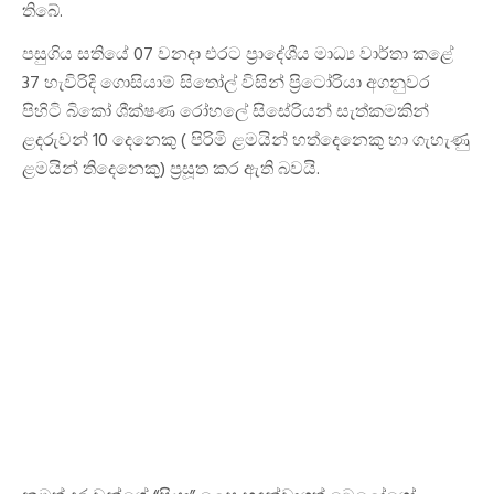
තිබේ.
පසුගිය සතියේ 07 වනදා එරට ප්‍රාදේශීය මාධ්‍ය වාර්තා කළේ
37 හැවිරිදි ගොසියාම් සිතෝල් විසින් ප්‍රිටෝරියා අගනුවර
පිහිටි බිකෝ ශීක්ෂණ රෝහලේ සිසේරියන් සැත්කමකින්
ළදරුවන් 10 දෙනෙකු ( පිරිමි ළමයින් හත්දෙනෙකු හා ගැහැණු
ළමයින් තිදෙනෙකු) ප්‍රසූත කර ඇති බවයි.