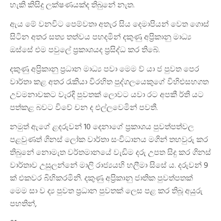
හැකි කිසිදු ලක්ෂණයක්ද තිබුනේ නැත.
ඇය මේ වනවිට පෙම්වතා අතැර සිය දෙමාපියන් වෙත ගොස්
සිටින අතර සත්‍ය තත්වය පහදමින් දකුණු අප්‍රිකානු මාධ්‍ය
ඔස්සේ එම පවුලේ ප්‍රකාශයද ප්‍රසිද්ධ කර තිබේ.
දකුණු අප්‍රිකානු ප්‍රධාන මාධ්‍ය පවා මෙම ව්‍ යා ජ පුවත පෙර
වාර්තා කළ අතර රැකියා විරහිත පුද්ගලයෙකුගේ විහිළුසහගත
උවමනාවකට වැරදි පුවතක් ලොවට යවා රට අපකී ර්ති යට
පත්කළ බවට විවේ චන ද එල්ලවෙමින් පවතී.
නමුත් ඇගේ ළදරුවන් 10 දෙනාගේ ප්‍රකාශය පුවත්පත්වල
පළවුණත් ගිනස් ලෝක වාර්තා සංවිධානය මගින් තහවුරු කර
තිබුනේ නොමැත වර්තමානයේ වැඩිම දරු උපත සිදු කර ගිනස්
වාර්තාව උසුලන්නේ මාලි රාජ්‍යයහි හලීමා සිසේ ය. දරුවන් 9
ක් එකවර බිහිකරමිනි. දකුණු අප්‍රිකානු ජාතික පුවත්පතක්
මෙම සා ව ද්‍ය පුවත ප්‍රධාන පුවතක් ලෙස පළ කර තිබූ අයුරු
පහතින්,