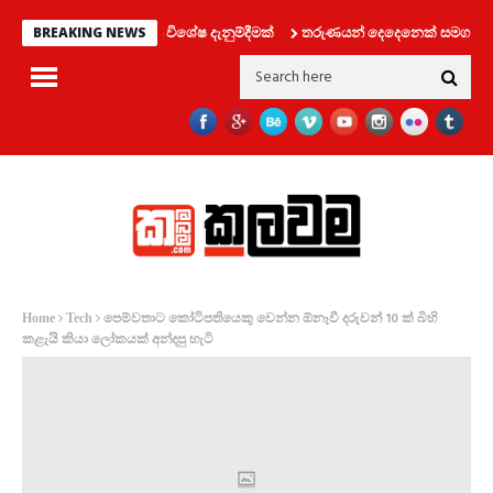
 දෙපාර්තමේන්තුවෙන් විශේෂ දැනුම්දීමක්
තරුණයන් දෙදෙනෙක් සමග ලිෆ්ට් එකක
BREAKING NEWS
පෙම්වතාට කෝටිපතියෙකු වෙන්න ඕනෑවී දරුවන් 10 ක් බිහි
Home
Tech
කළැයි කියා ලෝකයක් අන්දපු හැටි