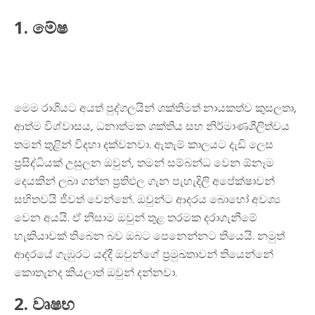
1. මේෂ
මෙම රාශියට අයත් පුද්ගලයින් ශක්තිමත් නායකත්ව කුසලතා,
ආත්ම විශ්වාසය, ධනාත්මක ශක්තිය සහ නිර්මාණශීලිත්වය
තමන් තුළින් විදහා දක්වනවා. ඇතැම් කාලයට දැඩි ලෙස
ප්‍රසිද්ධියක් උසුලන ඔවුන්, තමන් සම්බන්ධ වෙන ඕනෑම
දෙයකින් ලබා ගන්න ප්‍රතිඵල ගැන පැහැදිලි අපේක්ෂාවන්
සහිතවයි ජීවත් වෙන්නේ. ඔවුන්ට ආදරය බොහෝ අවශ්‍ය
වෙන අයයි. ඒ නිසාම ඔවුන් තුළ තරමක දරාගැනීමේ
හැකියාවක් තිබෙන බව ඔබට පෙනෙන්නට තියෙයි. නමුත්
ආදරයේ ගැඹුරට යද්දී ඔවුන්ගේ ප්‍රමුඛතාවන් තියෙන්නේ
කොතැනද කියලාත් ඔවුන් දන්නවා.
2. වෘෂභ