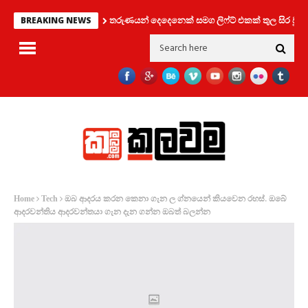
තරුණයන් දෙදෙනෙක් සමග ලිෆ්ට් එකක් තුල සිර වූ කත
BREAKING NEWS
ඔබ ආදරය කරන කෙනා ගැන ල ග්නයෙන් කියවෙන රහස්. ඔබේ
Home
Tech
ආදරවන්තිය ආදරවන්තයා ගැන දැන ගන්න ඔබත් බලන්න