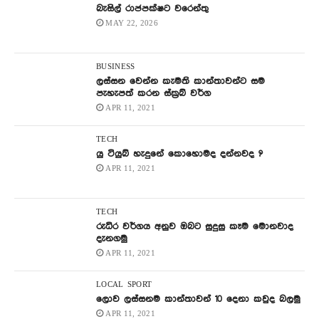
බැසිල් රාජපක්ෂට වරෙන්තු
MAY 22, 2026
BUSINESS
ලස්සන වෙන්න කැමති කාන්තාවන්ට සම
පැහැපත් කරන ස්ක්‍රබ් වර්ග
APR 11, 2021
TECH
යු ටියුබ් හැදුනේ කොහොමද දන්නවද ?
APR 11, 2021
TECH
රුධිර වර්ගය අනුව ඔබට සුදුසු කෑම මොනවාද
දැනගමු
APR 11, 2021
LOCAL
SPORT
ලොව ලස්සනම කාන්තාවන් 10 දෙනා කවුද බලමු
APR 11, 2021