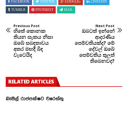
FACEBOOK
TWITTER
GOOGLE+
LINKEDIN
TUMBLR
PINTEREST
MAIL
Previous Post
Next Post
හිතේ කොනක
ඔබටත් ඉන්නේ
තියන සැකය නිසා
ආදරණිය
ඔබේ සබඳතාවය
පෙම්වතියක්ද? මේ
අතර මඟදී බිඳ
දේවල් ඔබේ
වැටෙයිද
පෙම්වතිය තුලත්
තිබෙනවද?
RELATED ARTICLES
බැසිල් රාජපක්ෂට වරෙන්තු