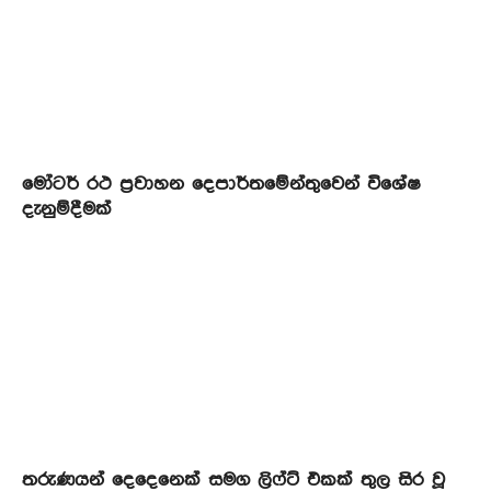
මෝටර් රථ ප්‍රවාහන දෙපාර්තමේන්තුවෙන් විශේෂ
දැනුම්දීමක්
තරුණයන් දෙදෙනෙක් සමග ලිෆ්ට් එකක් තුල සිර වූ