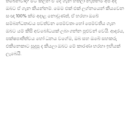
තිබෙනවාද? මීට කලින් ඒ දේ ගැන හිතලා නැත්නම් අපි අද
ඔබට ඒ ගැන කියන්නම්. මෙම එක් එක් ලග්නයෙන් කියවෙන
සංඥා 100% ක්ම අදාළ නොවුණත්, ඒ හරහා ඔබේ
සම්බන්ධතාවය පවත්වන පෙම්වතා හෝ පෙම්වතිය ගැන
ඔබට යම් කිසි අවබෝධයක් ලබා ගන්න පුළුවන් වෙයි. ආදරය,
පක්ෂපාතිත්වය හෝ ධනය වගේම, ඔබ සහ ඔබේ සහකරු
එකිනෙකාට සුදුසු ද කියලා ඔබට මේ කාරණා හරහා ඉඟියක්
ලැබෙයි.