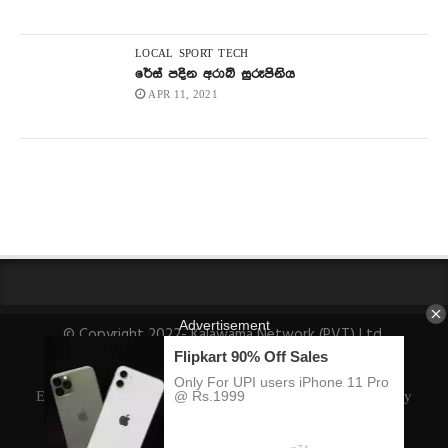
LOCAL
SPORT
TECH
රේස් පදින අරාබි සුරූපිනිය
APR 11, 2021
© Copyright 2022- Kalawama Network (PVT) Ltd.
About Us
Fact-Checking Policy
Privacy Policy
Ethics Policy
Ownership, Funding, and Advertising Policy
Corrections Policy
Editorial Team Info