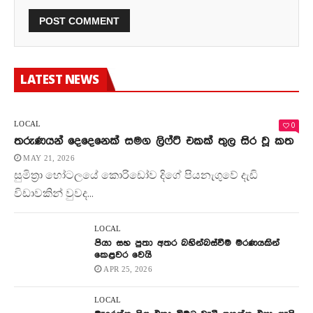
LATEST NEWS
0
LOCAL
තරුණයන් දෙදෙනෙක් සමග ලිෆ්ට් එකක් තුල සිර වූ කත
MAY 21, 2026
සුමිත්‍රා හෝටලයේ කොරිඩෝව දිගේ පියනැගුවේ දැඩි
විඩාවකින් වුවද...
LOCAL
පියා සහ පුතා අතර බහින්බස්වීම මරණයකින්
කෙළවර වෙයි
APR 25, 2026
LOCAL