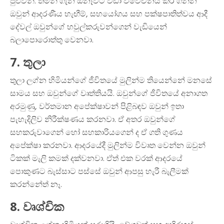
පුළුවන්. තමන් ගැන ඕනෑවට වඩා විවේචනය කර ගන්න
ඔවුන් ආදරණීය හැඟීම්, සහයෝගය සහ පක්ෂපාතිත්වය ආදී
දේවල් ඔවුන්ගේ හවුල්කරුවන්ගෙන් වැඩියෙන්
බලාපොරොත්තු වෙනවා.
7. තුලා
තුලා ලග්න හිමියන්ගේ ජීවිතයේ මුලින්ම තියෙන්නේ මනසේ
සාමය සහ ඔවුන්ගේ වෘත්තියයි. ඔවුන්ගේ ජීවිතයේ අනාගත
අරමුණු, වර්තමාන අපේක්ෂාවන් පිළිබඳව ඔවුන් ඉතා
පැහැදිලිව නිරීක්ෂණය කරනවා. ඒ අතර ඔවුන්ගේ
සහකරුවාගෙන් හෝ සහකාරියගෙන් ද ඒ ගති ගුණය
අපේක්ෂා කරනවා. ආදරයේදී මුලින්ම විවෘත වෙන්න ඔවුන්
ටිකක් මැලි කමක් දක්වනවා. ඒත් එක වරක් ආදරයේ
පොකුණට බැස්සාට පස්සේ ඔවුන් ආපසු හැරී බැලීමක්
කරන්නේත් නෑ.
8. වෘශ්චික