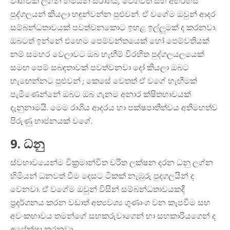
වෘශ්චික ලග්න හිමියන් සරාගියි, වේගවත් සහ අභිරහස්
පුද්ගලයන් කියලා හඳුන්වන්න පුළුවන්. ඒ වගේම ඔවුන් ආදර
සම්බන්ධතාවයක් පවත්වනකොට ඉහළ ඉල්ලුමක් ද කරනවා.
ඔබටත් ඉන්නේ එහෙම පෙම්වන්තයෙක් හෝ පෙම්වතියක්
නම් සමහර වෙලාවට ඔබ හැඟීම් විරහිත පුද්ගලයලයෙක්
සමඟ‍ පෙම් සබඳතාවක් පවත්වනවා දෝ කියලා ඔබට
හැඟෙන්නට පුළුවන් ; කෙසේ වෙතත් ඒ වගේ හැඟීමක්
පැමිණෙන්නේ ඔබට ඔබ ගැනම අනාර ක්ෂිතභාවයක්
දැනුනාමයි. මෙම රාශිය ආදරය හා පක්ෂපාතීත්වය අතිමහත්ව
පිරුණු භාජනයක් වගේ.
9. ධනු
ස්වභාවයෙන්ම වික්‍රමාන්විත චරිත ලක්ෂන දරන ධනු ලග්න
හිමියන් ධනවත් වීම දෙසට ටිකක් නැඹුරු පුදගලයින් ද
වෙනවා. ඒ වගේම ඔවුන් විසින් සම්බන්ධතාවයකදී
ප්‍රදර්ශනය කරන වඩාත් අත්‍යවශ්‍ය ගුණාංග වන කැපවීම සහ
අවංකභාවය තමන්ගේ සහකරුවාගෙන් හා සහකාරියගෙන් ද