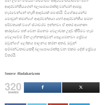
මීන ලග්න හිමියන් තමන්ගේ ආදරවන්තයාගෙන් හෝ
ආදරවන්තියගෙන් බලාපොරොත්තු වන්නේ ආපසු
හැරවෙන්නේ නැති ආදරයක් පමණයි. විශේෂයෙන්ම
මොවුන් තමන්ගේ ආදරවන්තයා හෝ ආදරවන්තිය සමඟ
පර්වතයක් වගේ ස්ථාවරව ඉන්නවා. ඒ අතර අනෙකා
කරදරයට පත් වෙන ඕනෙම වෙලාවක උදව් කිරීමට හෑම
වෙලාවේම මීන ලග්නකරුවන් පෙළඹෙනවා. ප්‍රේමය
ඔවුන්ගේ ලෝකය පාලනය කරන අතර, ඔවුන්
සම්බන්ධතාවයකදී බලාපොරොත්තු වන එකම දේත් ප්‍රේමය
විතරයි.
Source :Hadakari.com
320
SHARES