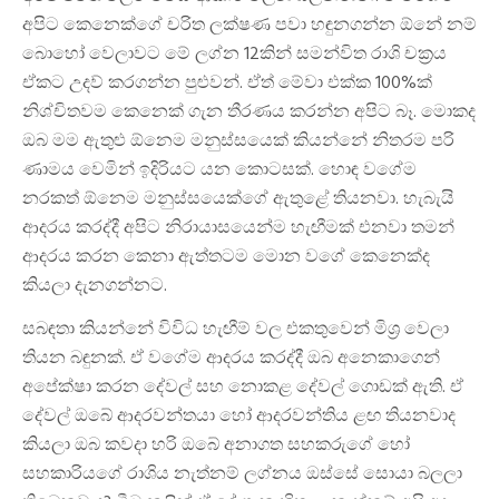
අපිට කෙනෙක්ගේ චරිත ලක්ෂණ පවා හඳුනගන්න ඕනේ නම්
බොහෝ වෙලාවට මේ ලග්න 12කින් සමන්විත රාශි චක්‍රය
ඒකට උදව් කරගන්න පුළුවන්. ඒත් මේවා එක්ක 100%ක්
නිශ්චිතවම කෙනෙක් ගැන තීරණය කරන්න අපිට බෑ. මොකද
ඔබ මම ඇතුළු ඕනෙම මනුස්සයෙක් කියන්නේ නිතරම පරි
ණාමය වෙමින් ඉදිරියට යන කොටසක්. හොඳ වගේම
නරකත් ඕනෙම මනුස්සයෙක්ගේ ඇතුළේ තියනවා. හැබැයි
ආදරය කරද්දී අපිට නිරායාසයෙන්ම හැඟීමක් එනවා තමන්
ආදරය කරන කෙනා ඇත්තටම මොන වගේ කෙනෙක්ද
කියලා දැනගන්නට.
සබඳතා කියන්නේ විවිධ හැඟීම් වල එකතුවෙන් මිශ්‍ර වෙලා
තියන බඳුනක්. ඒ වගේම ආදරය කරද්දී ඔබ අනෙකාගෙන්
අපේක්ෂා කරන දේවල් සහ නොකළ දේවල් ගොඩක් ඇති. ඒ
දේවල් ඔබේ ආදරවන්තයා හෝ ආදරවන්තිය ළඟ තියනවාද
කියලා ඔබ කවදා හරි ඔබේ අනාගත සහකරුගේ හෝ
සහකාරියගේ රාශිය නැත්නම් ලග්නය ඔස්සේ සොයා බලලා