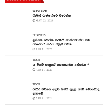
දේශිය පුවත්
බැසිල් රාජපක්ෂට වරෙන්තු
MAY 22, 2026
BUSINESS
ලස්සන වෙන්න කැමති කාන්තාවන්ට සම
පැහැපත් කරන ස්ක්‍රබ් වර්ග
APR 11, 2021
TECH
යු ටියුබ් හැදුනේ කොහොමද දන්නවද ?
APR 11, 2021
TECH
රුධිර වර්ගය අනුව ඔබට සුදුසු කෑම මොනවාද
දැනගමු
APR 11, 2021