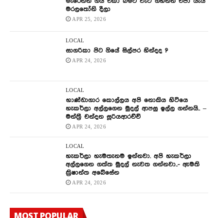
මැරෙන්න ගිය එකා බිමට වැටී ගහන්න එපා යැයි
මරලතෝනි දීලා
APR 25, 2026
LOCAL
සාගරිකා පිට ගියේ සිල්පර හින්දද ?
APR 24, 2026
LOCAL
භාණ්ඩාගාර කොල්ලය අපි නොකිය හිටියෙ
හැකර්ලා අල්ලගෙන මුදල් ආපසු ඉල්ල ගන්නයි.. –
මන්ත්‍රී චන්දන සූරියආරච්චි
APR 24, 2026
LOCAL
හැකර්ලා හැමතැනම ඉන්නවා. අපි හැකර්ලා
අල්ලගෙන ගත්ත මුදල් නැවත ගන්නවා..- ඇමති
ක්‍රිෂාන්ත අබේසේන
APR 24, 2026
MOST POPULAR