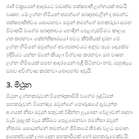
රාශි චක්‍රයෙන් ආදරයට වඩාත්ම පක්ෂපාතී ලග්නයක් තමයි
වෘෂභ. මේ ලග්න හිමියන් තමන්ගේ සබඳතාවලින් ද තමන්ට
පක්ෂපාතිත්වය සොයනවා. ඔවුන් තමන්ගේ සහකරුවා සමඟ
විවෘතයි වගේම සබඳතාවය හොඳින් පෙළගැස්වීමට කාලය
ගත කරනවා. කේන්තිකාරයෝ බවට කීර්තියක් දරන මේ
ලග්න හිමියන් ඔවුන්ගේ අවශ්‍යතාවයට අනුව සෑම දෙයක්ම
ඉදිරියට යන්න ඕනේ කියලා විශ්වාස කරනවා. ඔබ වෘෂභ
ලග්න හිමියෙක් සමඟ ආදරයෙන් බැඳී සිටිනවා නම්, ඔහු/ඇය
ඔබව අවිශ්වාස කරනවා බොහෝම අඩුයි.
3. මිථුන
මිථුන ලග්නකරුවන් විනෝදකාමීයි වගේම බුද්ධිමත්
සහකරුවන්. විනෝදය ඔවුන්ගේ පෞරුෂයේ දැවැන්ත
අංගයක් නිසා ඔවුන් සතුටක් විඳින්න ලැබෙන වේලාවන් සඳහා
වැඩි මුදලක් වැය කිරීමට පෙළඹෙනවා. එමනිසා ඔවුන්
නිතරම සොයන්නේ තමන්ගේ ජීවිතයේ තීරණ වලට සමාන
දායකත්වයක් ලබා දෙන සහකාරියක් හෝ සහකරුවෙක්වයි.