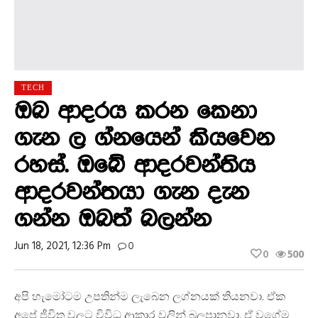
TECH
ඔබ ආදරය කරන කෙනා
ගැන ල ග්නයෙන් කියවෙන
රහස්. ඔබේ ආදරවන්තිය
ආදරවන්තයා ගැන දැන
ගන්න ඔබත් බලන්න
Jun 18, 2021, 12:36 Pm
0
0
500
අපි හැමෝටම උපතින්ම ලැබෙන ලග්නයක් තියනවා. ඒක
අපේ ජීවිත වලට විවිධ ආකාර වලින් බලපානවා. ඒ වගේම