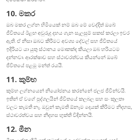
අපේක්ෂා කරනවා.
10. මකර
ඔබ මකර ලග්න හිමියෙක් නම් ඔබ මේ වෙද්දිත් ඔබේ
ජීවිතයේ ඊළඟ අවුරුදු දහය ගැන සැලසුම් සකස් කරලා ඉවර
ඇති. ඒ නිසා ඔබට කිරීමට අවශ්‍ය දේවල් සහ ජීවිතයේ
ඉදිරියට යා යුතු ස්ථානය මොකක්ද කියලා ඔබ හරියටම
දන්නවා. ආරක්ෂාව සහ ස්ථාවරත්වය කියන්නේ ඔබේ
ජීවිතයේ පළමු මන්ත්‍ රයයි.
11. කුම්භ
කුම්භ ලග්නයෙන් නියෝජනය කරන්නේ ජලජ ජීවීන්වයි.
ඉතින් ඒ වගේ පුද්ගලයින් ජීවිතයේ කලබල සහ සං කූලතා
වලට කැමති නෑ. ඔවුන් කැමති ඕනෑම දෙයක් කිරීමට නිදහස,
ස්ථාවරත්වය සහ නිදහස භුක්ති විඳින්නයි.
12. මීන