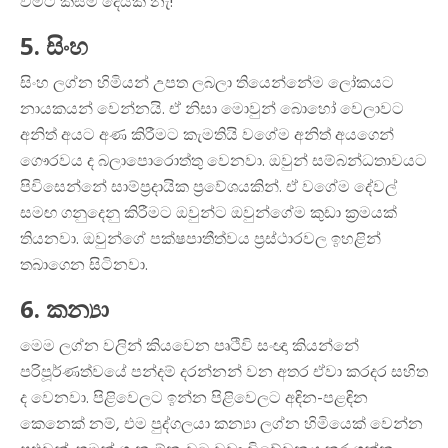
වීමට කිසිම දෙයක් නැ!
5. සිංහ
සිංහ ලග්න හිමියන් උපත ලබලා තියෙන්නේම ලෝකයට
නායකයන් වෙන්නයි. ඒ නිසා මොවුන් බොහෝ වෙලාවට
අනිත් අයට අණ කිරීමට කැමතියි වගේම අනිත් අයගෙන්
ගෞරවය ද බලාපොරොත්තු වෙනවා. ඔවුන් සම්බන්ධතාවයට
පිවිසෙන්නේ සාම්ප්‍රදායික ප්‍රවේශයකින්. ඒ වගේම දේවල්
සමඟ ගනුදෙනු කිරීමට ඔවුන්ට ඔවුන්ගේම කුඩා ක්‍රමයක්
තියනවා. ඔවුන්ගේ පක්ෂපාතීත්වය ප්‍රස්ථාරවල ඉහළින්
තබාගෙන සිටිනවා.
6. කන්‍යා
මෙම ලග්න වලින් කියවෙන පෘථිවි සංඥා කියන්නේ
පරිපූර්ණත්වයේ පන්දම් දරන්නන් වන අතර ඒවා කරදර සහිත
ද වෙනවා. පිළිවෙලට ඉන්න පිළිවෙලට අඳින-පළඳින
කෙනෙක් නම්, එම පුද්ගලයා කන්‍යා ලග්න හිමියෙක් වෙන්න