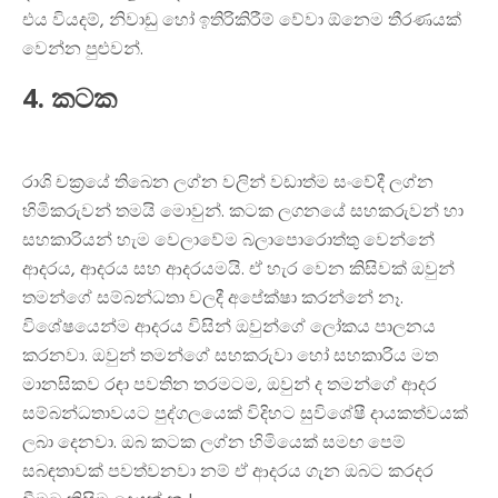
එය වියදම්, නිවාඩු හෝ ඉතිරිකිරීම් වේවා ඕනෙම තීරණයක්
වෙන්න පුළුවන්.
4. කටක
රාශි චක්‍රයේ තිබෙන ලග්න වලින් වඩාත්ම සංවේදී ලග්න
හිමිකරුවන් තමයි මොවුන්. කටක ලගනයේ සහකරුවන් හා
සහකාරියන් හැම වෙලාවේම බලාපොරොත්තු වෙන්නේ
ආදරය, ආදරය සහ ආදරයමයි. ඒ හැර වෙන කිසිවක් ඔවුන්
තමන්ගේ සම්බන්ධතා වලදී අපේක්ෂා කරන්නේ නෑ.
විශේෂයෙන්ම ආදරය විසින් ඔවුන්ගේ ලෝකය පාලනය
කරනවා. ඔවුන් තමන්ගේ සහකරුවා හෝ සහකාරිය මත
මානසිකව රඳා පවතින තරමටම, ඔවුන් ද තමන්ගේ ආදර
සම්බන්ධතාවයට පුද්ගලයෙක් විදිහට සුවිශේෂී දායකත්වයක්
ලබා දෙනවා. ඔබ කටක ලග්න හිමියෙක් සමඟ පෙම්
සබඳතාවක් පවත්වනවා නම් ඒ ආදරය ගැන ඔබට කරදර