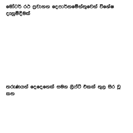
මෝටර් රථ ප්‍රවාහන දෙපාර්තමේන්තුවෙන් විශේෂ
දැනුම්දීමක්
තරුණයන් දෙදෙනෙක් සමග ලිෆ්ට් එකක් තුල සිර වූ
කත