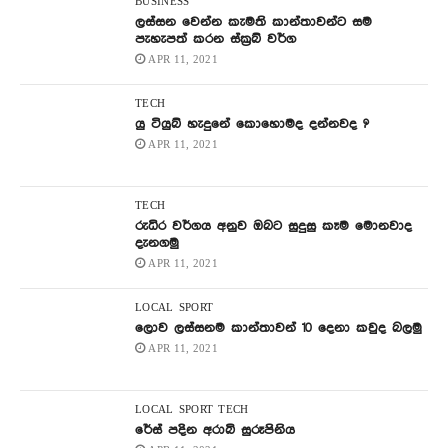
BUSINESS
ලස්සන වෙන්න කැමති කාන්තාවන්ට සම
පැහැපත් කරන ස්ක්‍රබ් වර්ග
APR 11, 2021
TECH
යු ටියුබ් හැදුනේ කොහොමද දන්නවද ?
APR 11, 2021
TECH
රුධිර වර්ගය අනුව ඔබට සුදුසු කෑම මොනවාද
දැනගමු
APR 11, 2021
LOCAL
SPORT
ලොව ලස්සනම කාන්තාවන් 10 දෙනා කවුද බලමු
APR 11, 2021
LOCAL
SPORT
TECH
රේස් පදින අරාබි සුරූපිනිය