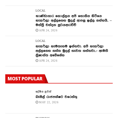
LOCAL
භාණ්ඩාගාර කොල්ලය අපි නොකිය හිටියෙ
හැකර්ලා අල්ලගෙන මුදල් ආපසු ඉල්ල ගන්නයි.. –
මන්ත්‍රී චන්දන සූරියආරච්චි
APR 24, 2026
LOCAL
හැකර්ලා හැමතැනම ඉන්නවා. අපි හැකර්ලා
අල්ලගෙන ගත්ත මුදල් නැවත ගන්නවා..- ඇමති
ක්‍රිෂාන්ත අබේසේන
APR 24, 2026
MOST POPULAR
දේශිය පුවත්
බැසිල් රාජපක්ෂට වරෙන්තු
MAY 22, 2026