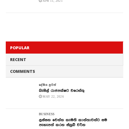
APR 11, 2021
POPULAR
RECENT
COMMENTS
දේශිය පුවත්
බැසිල් රාජපක්ෂට වරෙන්තු
MAY 22, 2026
BUSINESS
ලස්සන වෙන්න කැමති කාන්තාවන්ට සම
පැහැපත් කරන ස්ක්‍රබ් වර්ග