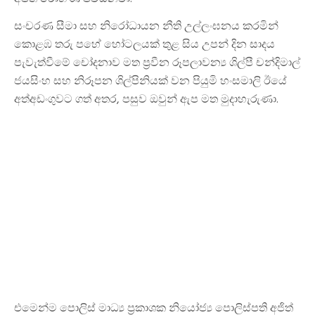
සංචරණ සීමා සහ නිරෝධායන නීති උල්ලංඝනය කරමින්
කොළඹ තරු පහේ හෝටලයක් තුළ සිය උපන් දින සාදය
පැවැත්වීමේ චෝදනාව මත ප්‍රවීන රූපලාවන්‍ය ශිල්පී චන්දිමාල්
ජයසිංහ සහ නිරූපන ශිල්පිනියක් වන පියුමි හංසමාලි ඊයේ
අත්අඩංගුවට ගත් අතර, පසුව ඔවුන් ඇප මත මුදාහැරුණා.
එමෙන්ම පොලිස් මාධ්‍ය ප්‍රකාශක නියෝජ්‍ය පොලිස්පති අජිත්