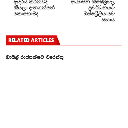
ආදරය කරනවද
අධ්‍යාපන ක්ෂේත්‍රවල
කියලා දැනගන්නේ
ප්‍රවර්ධනයට
කොහොමද
ඕස්ට්‍රේලියාවේ
සහාය
RELATED ARTICLES
බැසිල් රාජපක්ෂට වරෙන්තු