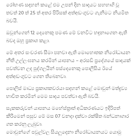
රෝහණ සඳහන් කළේ එම උපන් දින සාදයට සහභාගි වූ
තවත් 20 ත් 25 ත් අතර පිරිසක් අත්අඩංගුවට ගැනීමට නියමිත
බවයි.
ඔවුන්ගෙන් 12 දෙනෙකු පමණ මේ වනවිට හඳුනාගෙන ඇති
බවද ඔහු ප්‍රකාශ කළා.
මේ අතර සංචරණ සීමා පනවා ඇති මොහොතක නිරෝධායන
නීති උල්ලංඝනය කරමින් යාපනය – අරසඩි ප්‍රදේශයේ සාදයක්
පවත්වන ලද පුද්ගලයින් පස්දෙනෙකු පොලීසිය ඊයේ
අත්අඩංගුවට ගෙන තිබෙනවා.
පොලිස් මාධ්‍ය ප්‍රකාශකවරයා සඳහන් කළේ මොවුන් මත්ද්‍රව්‍ය
භාවිත කරමින් මෙම සාදය පවත්වා ඇති බවයි.
සැකකරුවන් යාපනය මහේස්ත්‍රාත් අධිකරණයට ඉදිරිපත්
කිරීමෙන් පසුව මේ මස 07 වනදා දක්වා රක්ෂිත බන්ධනාගාර
ගත කරනු ලැබුවා.
මොවුන්ගේ පවුල්වල සියලුදෙනා නිරෝධායනයට යොමු