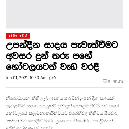
දේශිය පුවත්
උපන්දින සාදය පැවැත්වීමට
අවසර දුන් තරු පහේ
හෝටලයටත් වැඩ වරදී
Jun 01, 2021, 10:30 Am
0
0
212
නිරෝධායන නීති උල්ලංඝනය කරමින් උපන් දින සාදයක්
පැවැත්වීම සඳහා පහසුකම් ලබාදුන් කොළඹ පිහිටි තරුපහේ
හෝටලයේ කළමනාකාරීත්වයට එරෙහිවද නීතිමය පියවර
ගන්නා බව පොලිස් මාධ්‍ය ප්‍රකාශක නියෝජ්‍ය පොලිස්පති
අජිත් රෝහණ පවසනවා.