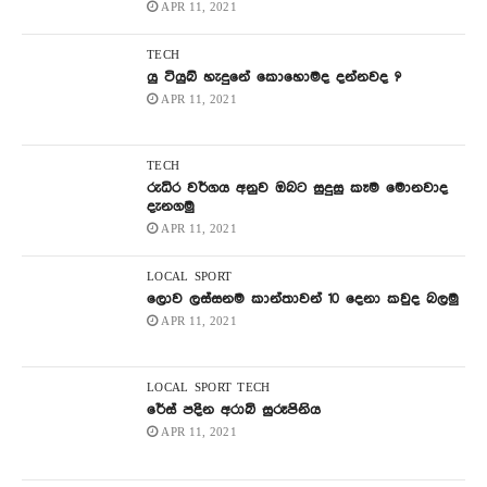
APR 11, 2021
TECH
යු ටියුබ් හැදුනේ කොහොමද දන්නවද ?
APR 11, 2021
TECH
රුධිර වර්ගය අනුව ඔබට සුදුසු කෑම මොනවාද
දැනගමු
APR 11, 2021
LOCAL
SPORT
ලොව ලස්සනම කාන්තාවන් 10 දෙනා කවුද බලමු
APR 11, 2021
LOCAL
SPORT
TECH
රේස් පදින අරාබි සුරූපිනිය
APR 11, 2021