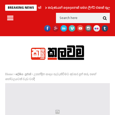
ුවෙන් විශේෂ දැනුම්දීමක්
තරුණයන් දෙදෙනෙක් සමග ලිෆ්ට් එකක් තුල සිර වූ
BREAKING NEWS
උපන්දින සාදය පැවැත්වීමට අවසර දුන් තරු පහේ
Home
දේශිය පුවත්
හෝටලයටත් වැඩ වරදී