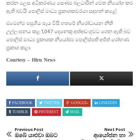
කරන ලෙස අධිකරණය සෞඛ්‍ය බලධාරීන් වෙත නියෝග කර
ඇති බවයි පොලිස් මාධ්‍ය ප්‍රකාශකවරයා සඳහන් කළේ.
එමෙන්ම පසුගිය පැය විසි හතරේ නිරෝධායන නීති
උල්ලංඝනය කළ 1,047 දෙනෙකු අත්අඩංගුවට ගෙන ඇති බව
පොලිස් මාධ්‍ය ප්‍රකාශක නියෝජ්‍ය පොලිස්පති අජිත් රෝහණ
ප්‍රකාශ කළා.
Courtesy – Hiru News
FACEBOOK
TWITTER
GOOGLE+
LINKEDIN
TUMBLR
PINTEREST
MAIL
Previous Post
Next Post
ඔබේ යාළුවා ඔබට
ආයෝජන හා