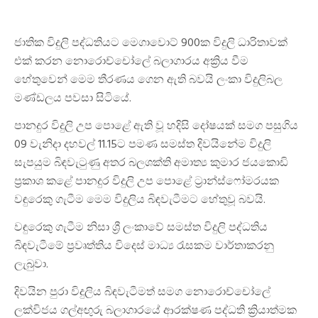
ජාතික විදුලි පද්ධතියට මෙගාවොට් 900ක විදුලි ධාරිතාවක්
එක් කරන නොරොච්චෝලේ බලාගාරය අක්‍රිය වීම
හේතුවෙන් මෙම තීරණය ගෙන ඇති බවයි ලංකා විදුලිබල
මණ්ඩලය පවසා සිටියේ.
පානදුර විදුලි උප පොළේ ඇති වූ හදිසි දෝෂයක් සමග පසුගිය
09 වැනිදා දහවල් 11.15ට පමණ සමස්ත දිවයිනේම විදුලි
සැපයුම බිඳවැටුණු අතර බලශක්ති අමාත්‍ය කුමාර ජයකොඩි
ප්‍රකාශ කළේ පානදුර විදුලි උප පොළේ ට්‍රාන්ස්ෆෝමරයක
වඳුරෙකු ගැටීම මෙම විදුලිය බිඳවැටීමට හේතුවූ බවයි.
වඳුරෙකු ගැටීම නිසා ශ්‍රී ලංකාවේ සමස්ත විදුලි පද්ධතිය
බිඳවැටීමේ ප්‍රවෘත්තිය විදෙස් මාධ්‍ය රැසකම වාර්තාකරනු
ලැබුවා.
දිවයින පුරා විදුලිය බිඳවැටීමත් සමග නොරොච්චෝලේ
ලක්විජය ගල්අඟුරු බලාගාරයේ ආරක්ෂණ පද්ධති ක්‍රියාත්මක