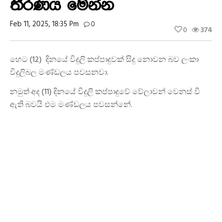
තීරණය මෙන්න
Feb 11, 2025, 18:35 Pm
0
0
374
හෙට (12) දිනයේ විදුලි කප්පාදුවක් සිදු නොවන බව ලංකා
විදුලිබල මණ්ඩලය පවසනවා.
නමුත් අද (11) දින‍යේ විදුලි කප්පාදුවේ වේලාවන් වෙනස් වී
ඇති බවයි එම මණ්ඩලය පවසන්නේ.