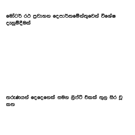
මෝටර් රථ ප්‍රවාහන දෙපාර්තමේන්තුවෙන් විශේෂ
දැනුම්දීමක්
තරුණයන් දෙදෙනෙක් සමග ලිෆ්ට් එකක් තුල සිර වූ
කත