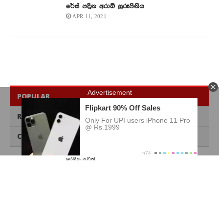
රේස් පදින අරාබි සුරූපිනිය
APR 11, 2021
POPULAR
RECENT
COMMENTS
දේශිය පුවත්
බැසිල් රාජපක්ෂට වරෙන්තු
MAY 22, 2026
BUSINESS