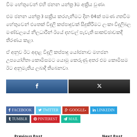
වීම හේතුවෙන් එහි ජනන යන්ත්‍ර 3ම අක්‍රිය වුණා.
එම ජනන යන්ත්‍ර 3 සක්‍රිය කරගැනීමට දින 04ක් පමණ ගතවීම
හේතුවෙන් එතෙක් විදුලි කප්පාදුවක් සිදුකිරීමට ලංකා විදුලිබල
මණ්ඩලයේ නිලධාරීන් ඊයේ දහවල් පැවැති සාකච්ඡාවකදී
තීරණය කළා.
ඒ අනුව ඊට අදාළ විදුලි කප්පාදු යෝජනාව මහජන
උපයෝගිතා කොමිසමට යොමු කෙරුණු අතර එම කොමිසම
ඊට අනුමැතිය ලබාදී තිබෙනවා.
FACEBOOK
TWITTER
GOOGLE+
LINKEDIN
TUMBLR
PINTEREST
MAIL
Previous Post
Next Post