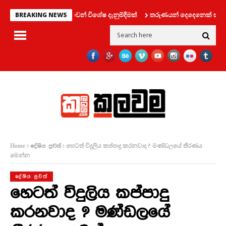
‍රවාහන දෙපාර්තමේන්තුවෙන් විශේෂ දැනුම්දීමක්
තරුණයන් දෙදෙනෙක් සමග ලිෆ්
BREAKING NEWS
හෙටත් විදුලිය කප්පාදු කරනවාද ? මණ්ඩලයේ තීරණය
Home
දේශිය පුවත්
මෙන්න
දේශිය පුවත්
හෙටත් විදුලිය කප්පාදු
කරනවාද ? මණ්ඩලයේ