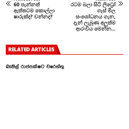
60 පැන්නත්
රටම බලා සිටි ලිට්‍රෝ
ඇත්තටම කොල්ලා
ගෑස් මිල
ෂාරුක්ද? චන්නද?
සංශෝධනය ගැන,
දැන් ලැබුණ අලුත්ම
ආරංචිය මෙන්න...
RELATED ARTICLES
බැසිල් රාජපක්ෂට වරෙන්තු