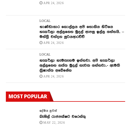
APR 24, 2026
LOCAL
භාණ්ඩාගාර කොල්ලය අපි නොකිය හිටියෙ
හැකර්ලා අල්ලගෙන මුදල් ආපසු ඉල්ල ගන්නයි.. –
මන්ත්‍රී චන්දන සූරියආරච්චි
APR 24, 2026
LOCAL
හැකර්ලා හැමතැනම ඉන්නවා. අපි හැකර්ලා
අල්ලගෙන ගත්ත මුදල් නැවත ගන්නවා..- ඇමති
ක්‍රිෂාන්ත අබේසේන
APR 24, 2026
MOST POPULAR
දේශිය පුවත්
බැසිල් රාජපක්ෂට වරෙන්තු
MAY 22, 2026