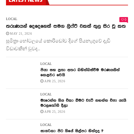
0
LOCAL
තරුණයන් දෙදෙනෙක් සමග ලිෆ්ට් එකක් තුල සිර වූ කත
MAY 21, 2026
සුමිත්‍රා හෝටලයේ කොරිඩෝව දිගේ පියනැගුවේ දැඩි
විඩාවකින් වුවද...
LOCAL
පියා සහ පුතා අතර බහින්බස්වීම මරණයකින්
කෙළවර වෙයි
APR 25, 2026
LOCAL
මැරෙන්න ගිය එකා බිමට වැටී ගහන්න එපා යැයි
මරලතෝනි දීලා
APR 25, 2026
LOCAL
සාගරිකා පිට ගියේ සිල්පර හින්දද ?