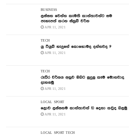
BUSINESS
ලස්සන වෙන්න කැමති කාන්තාවන්ට සම
පැහැපත් කරන ස්ක්‍රබ් වර්ග
APR 11, 2021
TECH
යු ටියුබ් හැදුනේ කොහොමද දන්නවද ?
APR 11, 2021
TECH
රුධිර වර්ගය අනුව ඔබට සුදුසු කෑම මොනවාද
දැනගමු
APR 11, 2021
LOCAL
SPORT
ලොව ලස්සනම කාන්තාවන් 10 දෙනා කවුද බලමු
APR 11, 2021
LOCAL
SPORT
TECH