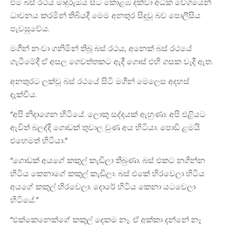
එම බස් රථය මාදුරුඔය සිට කොළඹ දක්වා අධික වේගයෙන්
ධාවනය කරමින් තිබියදී මෙම අනතුර සිදුවූ බව පොලීසිය
පැවසුවේය.
මගීන් නංවා ගනිමින් තිබූ බස් රථය, අනෙක් බස් රථයේ
ගැටීමේදී ඒ අසල ගෙවත්තකට ඇදී ගොස් එහි ගසක වැදී ඇත.
අනතුරට ලක්වූ බස් රථයේ සිටි මගීන් මෙලෙස අදහස්
දැක්වීය.
“අපි නිදාගෙන හිටියේ. ලොකු සද්දයක් ඇහුණා. අපි එළියට
ඇවිත් බලද්දි ගොඩක් තුවාල වුණ අය හිටියා. පොඩි ළමයි
එහෙමත් හිටියා.”
“ගොඩක් අයගේ කකුල් කැඩිලා තිබුණා. බස් එකට නගින්න
හිටිය කෙනාගේ කකුල් කැඩිලා. බස් එකේ හිරවෙලා හිටිය
අයගේ කකුල් හිරවෙලා. දොරේ හිටිය කෙනා යටවෙලා
හිටියේ.”
“එක්කෙනෙක්ගේ කකුල් දෙකම නෑ. ඒ අක්කා දන්නේ නෑ