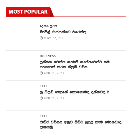
MOST POPULAR
දේශිය පුවත්
බැසිල් රාජපක්ෂට වරෙන්තු
MAY 22, 2026
BUSINESS
ලස්සන වෙන්න කැමති කාන්තාවන්ට සම
පැහැපත් කරන ස්ක්‍රබ් වර්ග
APR 11, 2021
TECH
යු ටියුබ් හැදුනේ කොහොමද දන්නවද ?
APR 11, 2021
TECH
රුධිර වර්ගය අනුව ඔබට සුදුසු කෑම මොනවාද
දැනගමු