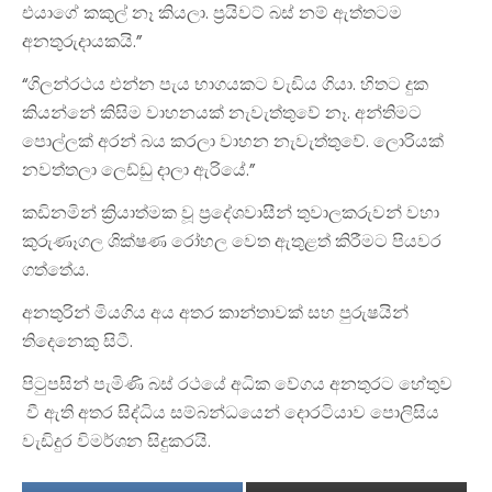
එයාගේ කකුල් නෑ කියලා. ප්‍රයිවට් බස් නම් ඇත්තටම
අනතුරුදායකයි.”
“ගිලන්රථය එන්න පැය භාගයකට වැඩිය ගියා. හිතට දුක
කියන්නේ කිසිම වාහනයක් නැවැත්තුවේ නෑ. අන්තිමට
පොල්ලක් අරන් බය කරලා වාහන නැවැත්තුවේ. ලොරියක්
නවත්තලා ලෙඩ්ඩු දාලා ඇරියේ.”
කඩිනමින් ක්‍රියාත්මක වූ ප්‍රදේශවාසීන් තුවාලකරුවන් වහා
කුරුණෑගල ශික්ෂණ රෝහල වෙත ඇතුළත් කිරීමට පියවර
ගත්තේය.
අනතුරින් මියගිය අය අතර කාන්තාවක් සහ පුරුෂයින්
තිදෙනෙකු සිටී.
පිටුපසින් පැමිණි බස් රථයේ අධික වේගය අනතුරට හේතුව
වී ඇති අතර සිද්ධිය සම්බන්ධයෙන් දොරටියාව පොලිසිය
වැඩිදුර විමර්ශන සිදුකරයි.