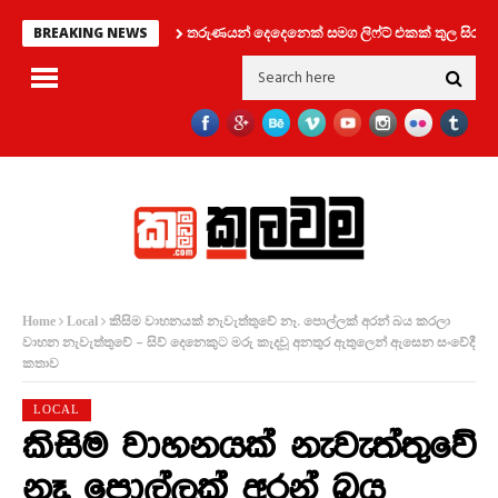
තරුණයන් දෙදෙනෙක් සමග ලිෆ්ට් එකක් තුල සිර වූ කත
BREAKING NEWS
කිසිම වාහනයක් නැවැත්තුවේ නෑ. පොල්ලක් අරන් බය කරලා
Home
Local
වාහන නැවැත්තුවේ – සිව් දෙනෙකුට මරු කැදවූ අනතුර ඇතුලෙන් ඇසෙන සංවේදී
කතාව
LOCAL
කිසිම වාහනයක් නැවැත්තුවේ
නෑ. පොල්ලක් අරන් බය