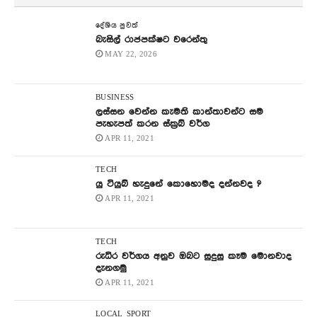
දේශිය පුවත්
බැසිල් රාජපක්ෂට වරෙන්තු
MAY 22, 2026
BUSINESS
ලස්සන වෙන්න කැමති කාන්තාවන්ට සම
පැහැපත් කරන ස්ක්‍රබ් වර්ග
APR 11, 2021
TECH
යු ටියුබ් හැදුනේ කොහොමද දන්නවද ?
APR 11, 2021
TECH
රුධිර වර්ගය අනුව ඔබට සුදුසු කෑම මොනවාද
දැනගමු
APR 11, 2021
LOCAL
SPORT