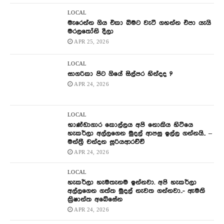
LOCAL
මැරෙන්න ගිය එකා බිමට වැටී ගහන්න එපා යැයි
මරලතෝනි දීලා
APR 25, 2026
LOCAL
සාගරිකා පිට ගියේ සිල්පර හින්දද ?
APR 24, 2026
LOCAL
භාණ්ඩාගාර කොල්ලය අපි නොකිය හිටියෙ
හැකර්ලා අල්ලගෙන මුදල් ආපසු ඉල්ල ගන්නයි.. –
මන්ත්‍රී චන්දන සූරියආරච්චි
APR 24, 2026
LOCAL
හැකර්ලා හැමතැනම ඉන්නවා. අපි හැකර්ලා
අල්ලගෙන ගත්ත මුදල් නැවත ගන්නවා..- ඇමති
ක්‍රිෂාන්ත අබේසේන
APR 24, 2026