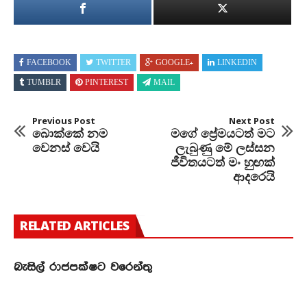
FACEBOOK
TWITTER
GOOGLE+
LINKEDIN
TUMBLR
PINTEREST
MAIL
Previous Post
Next Post
බොක්කේ නම
මගේ ප්‍රේමයටත් මට
වෙනස් වෙයි
ලැබුණු මේ ලස්සන
ජීවිතයටත් මං හුඟක්
ආදරෙයි
RELATED ARTICLES
බැසිල් රාජපක්ෂට වරෙන්තු