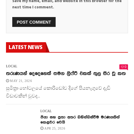
Save my name, email, and website in this browser for the
next time I comment.
LATEST NEWS
0
LOCAL
තරුණයන් දෙදෙනෙක් සමග ලිෆ්ට් එකක් තුල සිර වූ කත
MAY 21, 2026
සුමිත්‍රා හෝටලයේ කොරිඩෝව දිගේ පියනැගුවේ දැඩි
විඩාවකින් වුවද...
LOCAL
පියා සහ පුතා අතර බහින්බස්වීම මරණයකින්
කෙළවර වෙයි
APR 25, 2026