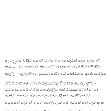
අද අලුයම 5.10ට පමණ මාරක රිය අනතුරක් සිදුව තිබුණේ
කුරුණෑගල නගරයට කිලෝමීටර 6ක් පමණ එපිටින් පිහිටි
දඹුල්ල – කුරුණෑගල ප්‍රධාන මාර්ගයේ තෝරයාය ප්‍රදේශයේදීය.
මාර්ග අංක 48 යටතේ කඳුරුවෙල සිට කුරුණෑගල දක්වා
ධාවනය වෙමින් තිබූ පෞද්ගලික බස් රථයක් මගීන් නංවා
ගැනීම සඳහා තෝරයාය ප්‍රදේශයේදී නවතා තිබීයදී ඊට
පිටුපසින් පැමිණි තවත් පෞද්ගලික බස් රථයක් එහි ගැටී ඇත.