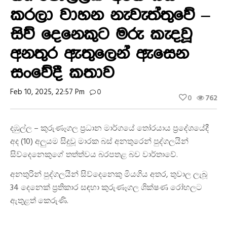
කරලා වාහන නැවැත්තුවේ –
සිව් දෙනෙකුට මරු කැදවූ
අනතුර ඇතුලෙන් ඇසෙන
සංවේදී කතාව
Feb 10, 2025, 22:57 Pm
0
0
762
දඹුල්ල – කුරුණෑගල ප්‍රධාන මාර්ගයේ තෝරයාය ප්‍රදේශයේදී
අද (10) අලුයම සිදුවූ මාරක බස් අනතුරෙන් පුද්ගලයින්
සිව්දෙනෙකුගේ තත්ත්වය බරපතළ බව වාර්තාවේ.
අනතුරින් පුද්ගලයින් සිව්දෙනෙකු මියගිය අතර, තුවාල ලැබූ
34 දෙනෙක් ප්‍රතිකාර සඳහා කුරුණෑගල ශික්ෂණ රෝහලට
ඇතුළත් කෙරුණි.