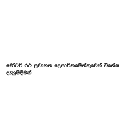
මෝටර් රථ ප්‍රවාහන දෙපාර්තමේන්තුවෙන් විශේෂ
දැනුම්දීමක්