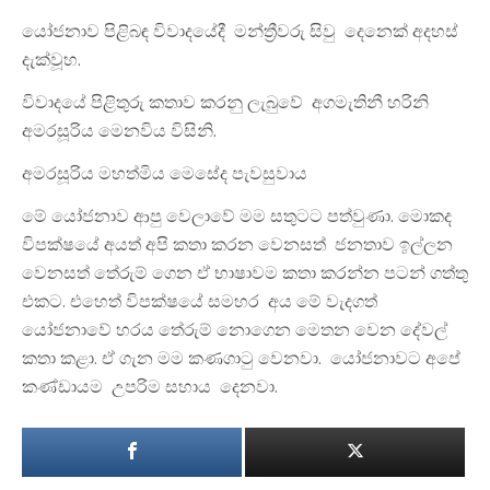
යෝජනාව පිළිබඳ විවාදයේදී මන්ත්‍රීවරු සිවු දෙනෙක් අදහස්
දැක්වූහ.
විවාදයේ පිළිතුරු කතාව කරනු ලැබුවේ අගමැතිනී හරිනි
අමරසූරිය මෙනවිය විසිනි.
අමරසූරිය මහත්මිය මෙසේද පැවසුවාය
මේ යෝජනාව ආපු වෙලාවේ මම සතුටට පත්වුණා. මොකද
විපක්ෂයේ අයත් අපි කතා කරන වෙනසත් ජනතාව ඉල්ලන
වෙනසත් තේරුම් ගෙන ඒ භාෂාවම කතා කරන්න පටන් ගත්තු
එකට. එහෙත් විපක්ෂයේ සමහර අය මේ වැදගත්
යෝජනාවේ හරය තේරුම් නොගෙන මෙතන වෙන දේවල්
කතා කළා. ඒ ගැන මම කණගාටු වෙනවා. යෝජනාවට අපේ
කණ්ඩායම උපරිම සහාය දෙනවා.