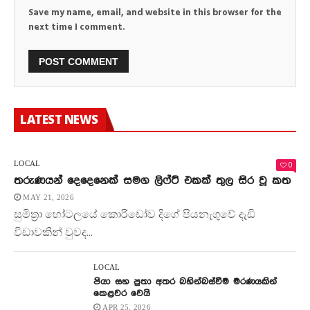
Save my name, email, and website in this browser for the
next time I comment.
LATEST NEWS
0
LOCAL
තරුණයන් දෙදෙනෙක් සමග ලිෆ්ට් එකක් තුල සිර වූ කත
MAY 21, 2026
සුමිත්‍රා හෝටලයේ කොරිඩෝව දිගේ පියනැගුවේ දැඩි
විඩාවකින් වුවද...
LOCAL
පියා සහ පුතා අතර බහින්බස්වීම මරණයකින්
කෙළවර වෙයි
APR 25, 2026