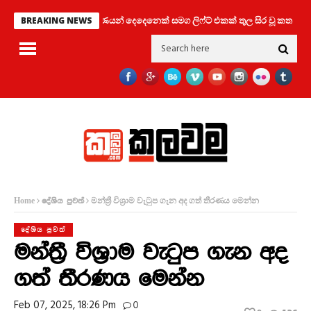
තරුණයන් දෙදෙනෙක් සමග ලිෆ්ට් එකක් තුල සිර වූ කත
පි
BREAKING NEWS
මන්ත්‍රී විශ්‍රාම වැටුප ගැන අද ගත් තීරණය මෙන්න
Home
දේශිය පුවත්
දේශිය පුවත්
මන්ත්‍රී විශ්‍රාම වැටුප ගැන අද
ගත් තීරණය මෙන්න
Feb 07, 2025, 18:26 Pm
0