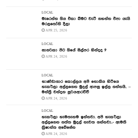
LOCAL
මැරෙන්න ගිය එකා බිමට වැටී ගහන්න එපා යැයි
මරලතෝනි දීලා
APR 25, 2026
LOCAL
සාගරිකා පිට ගියේ සිල්පර හින්දද ?
APR 24, 2026
LOCAL
භාණ්ඩාගාර කොල්ලය අපි නොකිය හිටියෙ
හැකර්ලා අල්ලගෙන මුදල් ආපසු ඉල්ල ගන්නයි.. –
මන්ත්‍රී චන්දන සූරියආරච්චි
APR 24, 2026
LOCAL
හැකර්ලා හැමතැනම ඉන්නවා. අපි හැකර්ලා
අල්ලගෙන ගත්ත මුදල් නැවත ගන්නවා..- ඇමති
ක්‍රිෂාන්ත අබේසේන
APR 24, 2026