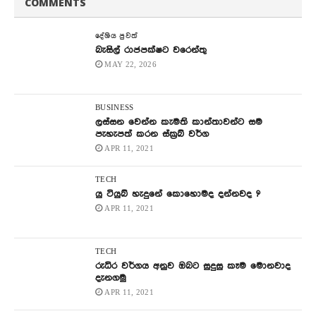
COMMENTS
දේශිය පුවත්
බැසිල් රාජපක්ෂට වරෙන්තු
MAY 22, 2026
BUSINESS
ලස්සන වෙන්න කැමති කාන්තාවන්ට සම
පැහැපත් කරන ස්ක්‍රබ් වර්ග
APR 11, 2021
TECH
යු ටියුබ් හැදුනේ කොහොමද දන්නවද ?
APR 11, 2021
TECH
රුධිර වර්ගය අනුව ඔබට සුදුසු කෑම මොනවාද
දැනගමු
APR 11, 2021