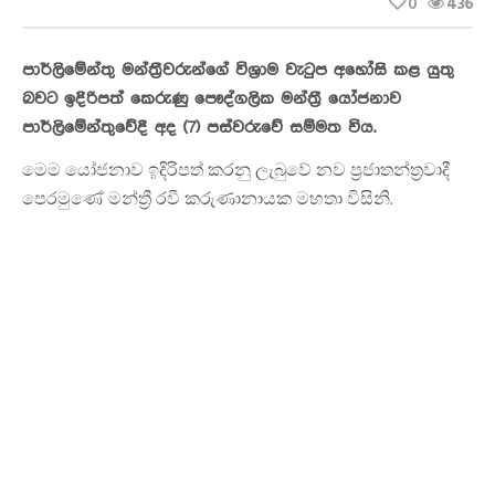
0
436
පාර්ලිමේන්තු මන්ත්‍රීවරුන්ගේ විශ්‍රාම වැටුප අහෝසි කළ යුතු
බවට ඉදිරිපත් කෙරුණු පෞද්ගලික මන්ත්‍රී යෝජනාව
පාර්ලිමේන්තුවේදී අද (7) පස්වරුවේ සම්මත විය.
මෙම යෝජනාව ඉදිරිපත් කරනු ලැබුවේ නව ප්‍රජාතන්ත්‍රවාදී
පෙරමුණේ මන්ත්‍රී රවී කරුණානායක මහතා විසිනි.