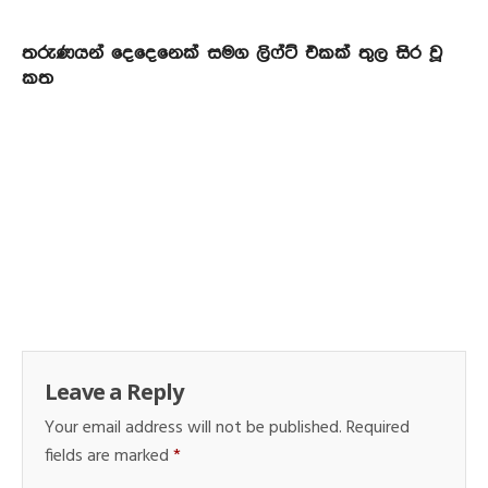
තරුණයන් දෙදෙනෙක් සමග ලිෆ්ට් එකක් තුල සිර වූ
කත
Leave a Reply
Your email address will not be published.
Required
fields are marked
*