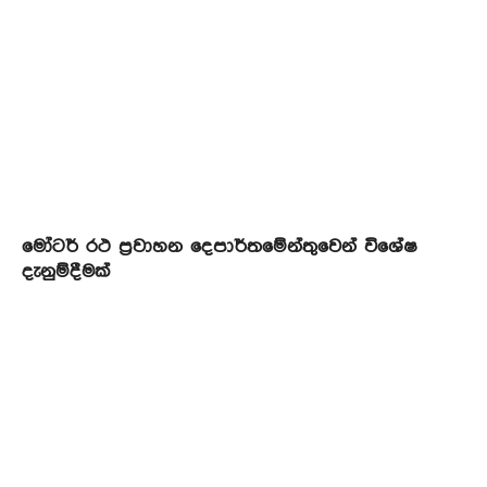
මෝටර් රථ ප්‍රවාහන දෙපාර්තමේන්තුවෙන් විශේෂ
දැනුම්දීමක්