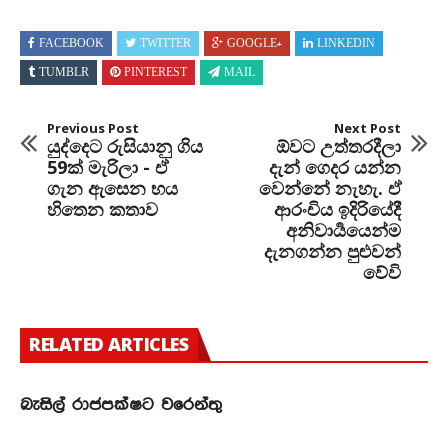
FACEBOOK
TWITTER
GOOGLE+
LINKEDIN
TUMBLR
PINTEREST
MAIL
Previous Post
Next Post
යුද්දෙට රුසියානු ගිය
ඕවට උත්තරදීලා
59ක් මැරිලා - ඒ
දැන් ගෙදර යන්න
ගැන ඇසෙන භය
වෙන්නේ නැහැ. ඒ
හිතෙන කතාව
ආරංචිය ඉදිරියේදී
අනිවාර්‍යයෙන්ම
දැනගන්න පුළුවන්
වේවි
RELATED ARTICLES
බැසිල් රාජපක්ෂට වරෙන්තු