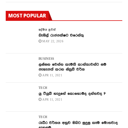
MOST POPULAR
දේශිය පුවත්
බැසිල් රාජපක්ෂට වරෙන්තු
MAY 22, 2026
BUSINESS
ලස්සන වෙන්න කැමති කාන්තාවන්ට සම
පැහැපත් කරන ස්ක්‍රබ් වර්ග
APR 11, 2021
TECH
යු ටියුබ් හැදුනේ කොහොමද දන්නවද ?
APR 11, 2021
TECH
රුධිර වර්ගය අනුව ඔබට සුදුසු කෑම මොනවාද
දැනගමු