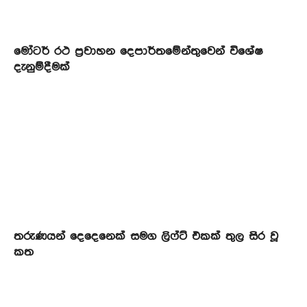
මෝටර් රථ ප්‍රවාහන දෙපාර්තමේන්තුවෙන් විශේෂ
දැනුම්දීමක්
තරුණයන් දෙදෙනෙක් සමග ලිෆ්ට් එකක් තුල සිර වූ
කත