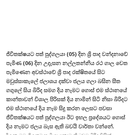
ජිවිතක්ෂයට පත් පුද්ගලයා (05) දින ශ්‍රි පාද වන්දනාවේ
පැමිණ (06) දින උදැසන නල්ලතන්නිය රථ ගාල වෙත
පැමිණෙන අවස්ථාවේ ශ්‍රි පාද රක්ෂිතයේ සිට
මවුස්සාකැලේ ජලාශය දක්වා ජලය ගලා බසින සීත
ගගුලේ සිය බිරිද සමග දිය නෑමට ගොස් එම ස්ථානයේ
කාන්තාවන් විශාල පිරිසක් දිය නාමින් සිටි නිසා බිරිදට
එම ස්ථානයේ දිය නෑම සිදු කරන ලෙසට පවසා
ජිවිතක්ෂයට පත් පුද්ගලයා ඊට ඉහල ප්‍රදේශයට ගොස්
දිය නෑමට ජලය බැස ඇති බවයි වාර්තා වන්නේ.