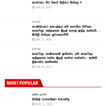
සාගරිකා පිට ගියේ සිල්පර හින්දද ?
APR 24, 2026
LOCAL
භාණ්ඩාගාර කොල්ලය අපි නොකිය හිටියෙ
හැකර්ලා අල්ලගෙන මුදල් ආපසු ඉල්ල ගන්නයි.. –
මන්ත්‍රී චන්දන සූරියආරච්චි
APR 24, 2026
LOCAL
හැකර්ලා හැමතැනම ඉන්නවා. අපි හැකර්ලා
අල්ලගෙන ගත්ත මුදල් නැවත ගන්නවා..- ඇමති
ක්‍රිෂාන්ත අබේසේන
APR 24, 2026
MOST POPULAR
දේශිය පුවත්
බැසිල් රාජපක්ෂට වරෙන්තු
MAY 22, 2026