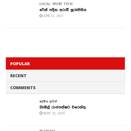
LOCAL
SPORT
TECH
රේස් පදින අරාබි සුරූපිනිය
APR 11, 2021
POPULAR
RECENT
COMMENTS
දේශිය පුවත්
බැසිල් රාජපක්ෂට වරෙන්තු
MAY 22, 2026