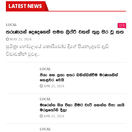
LATEST NEWS
0
LOCAL
තරුණයන් දෙදෙනෙක් සමග ලිෆ්ට් එකක් තුල සිර වූ කත
MAY 21, 2026
සුමිත්‍රා හෝටලයේ කොරිඩෝව දිගේ පියනැගුවේ දැඩි
විඩාවකින් වුවද...
LOCAL
පියා සහ පුතා අතර බහින්බස්වීම මරණයකින්
කෙළවර වෙයි
APR 25, 2026
LOCAL
මැරෙන්න ගිය එකා බිමට වැටී ගහන්න එපා යැයි
මරලතෝනි දීලා
APR 25, 2026
LOCAL