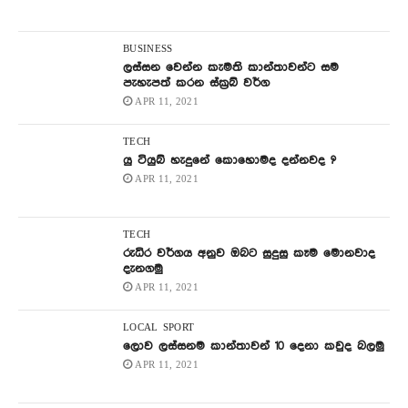
BUSINESS
ලස්සන වෙන්න කැමති කාන්තාවන්ට සම
පැහැපත් කරන ස්ක්‍රබ් වර්ග
APR 11, 2021
TECH
යු ටියුබ් හැදුනේ කොහොමද දන්නවද ?
APR 11, 2021
TECH
රුධිර වර්ගය අනුව ඔබට සුදුසු කෑම මොනවාද
දැනගමු
APR 11, 2021
LOCAL
SPORT
ලොව ලස්සනම කාන්තාවන් 10 දෙනා කවුද බලමු
APR 11, 2021