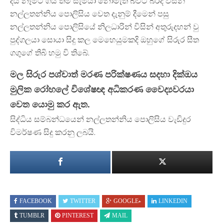
දිය නෑමට ගිය තම සැමියා නොමැති බවට බිරිද විසින්
නල්ලතන්නිය පොලිසිය වෙත දැනුම් දීමෙන් පසු
නල්ලතන්නිය පොලිසියේ නිලධාරින් විසින් අතුරුදහන් වු
පුද්ගලයා සොයා සිදු කල මෙහෙයුමකදි ඔහුගේ සිරුර සීත
ගගුගේ තිබි හමු වි තිබේ.
මල සිරුර පශ්චාත් මරණ පරික්ෂණය සදහා දික්ඔය
මුලික රෝහලේ විශේෂඥ අධිකරණ වෛද්‍යවරයා
වෙත යොමු කර ඇත.
සිද්ධිය සම්බන්ධයෙන් නල්ලතන්නිය පොලිසිය වැඩිදුර
විමර්ෂණ සිදු කරනු ලබයි.
FACEBOOK
TWITTER
GOOGLE+
LINKEDIN
TUMBLR
PINTEREST
MAIL