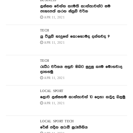
BUSINESS
ලස්සන වෙන්න කැමති කාන්තාවන්ට සම
පැහැපත් කරන ස්ක්‍රබ් වර්ග
APR 11, 2021
TECH
යු ටියුබ් හැදුනේ කොහොමද දන්නවද ?
APR 11, 2021
TECH
රුධිර වර්ගය අනුව ඔබට සුදුසු කෑම මොනවාද
දැනගමු
APR 11, 2021
LOCAL
SPORT
ලොව ලස්සනම කාන්තාවන් 10 දෙනා කවුද බලමු
APR 11, 2021
LOCAL
SPORT
TECH
රේස් පදින අරාබි සුරූපිනිය