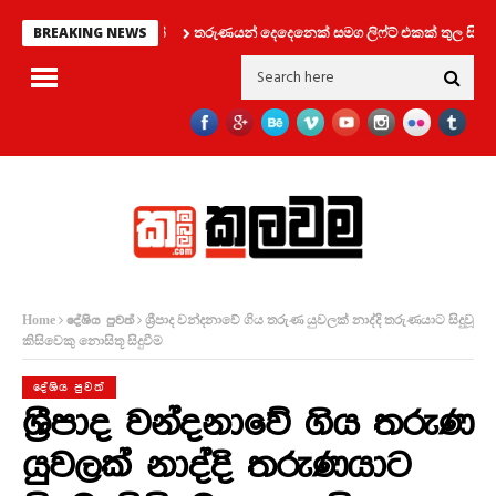
තරුණයන් දෙදෙනෙක් සමග ලිෆ්ට් එකක් තුල සිර වූ ක
BREAKING NEWS
ශ්‍රීපාද වන්දනාවේ ගිය තරුණ යුවලක් නාද්දි තරුණයාට සිදුවූ
Home
දේශිය පුවත්
කිසිවෙකු නොසිතූ සිදුවීම
දේශිය පුවත්
ශ්‍රීපාද වන්දනාවේ ගිය තරුණ
යුවලක් නාද්දි තරුණයාට