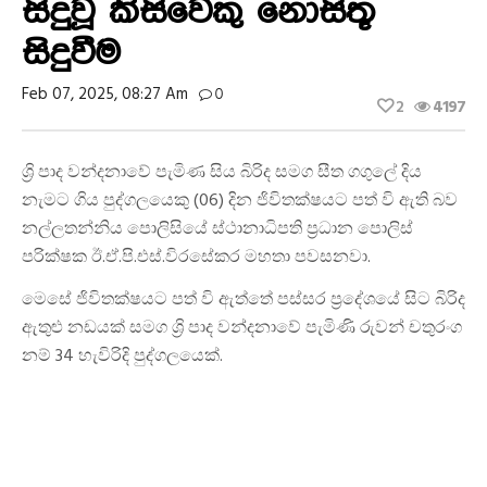
සිදුවූ කිසිවෙකු නොසිතූ
සිදුවීම
Feb 07, 2025, 08:27 Am
0
2
4197
ශ්‍රි පාද වන්දනාවේ පැමිණ සිය බිරිද සමග සීත ගගුලේ දිය
නැමට ගිය පුද්ගලයෙකු (06) දින ජිවිතක්ෂයට පත් වි ඇති බව
නල්ලතන්නිය පොලිසියේ ස්ථානාධිපති ප්‍රධාන පොලිස්
පරික්ෂක ඊ.ඒ.පි.එස්.විරසේකර මහතා පවසනවා.
මෙසේ ජිවිතක්ෂයට පත් වි ඇත්තේ පස්සර ප්‍රදේශයේ සිට බිරිද
ඇතුළු නඩයක් සමග ශ්‍රි පාද වන්දනාවේ පැමිණි රුවන් චතුරංග
නම් 34 හැවිරිදි පුද්ගලයෙක්.