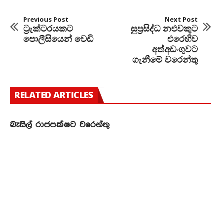
Previous Post
Next Post
ට්‍රැක්ටරයකට
සුප්‍රසිද්ධ නළුවකුට
පොලීසියෙන් වෙඩි
එරෙහිව
අත්අඩංගුවට
ගැනීමේ වරෙන්තු
RELATED ARTICLES
බැසිල් රාජපක්ෂට වරෙන්තු