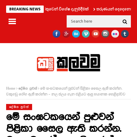
ප්‍රවාහන දෙපාර්තමේන්තුවෙන් විශේෂ දැනුම්දීමක්
තරුණයන් දෙදෙනෙක් සමග ලිෆ
BREAKING NEWS
මේ සංඝටකයෙන් පුළුවන් පිළිකා සෛල ඇති කරන්න.
Home
දේශිය පුවත්
වකුගඩු රෝග ඇති කරන්න – නල ජලය ගැන එළියට ආපු භයානක හෙළිදරව්ව
දේශිය පුවත්
මේ සංඝටකයෙන් පුළුවන්
පිළිකා සෛල ඇති කරන්න.