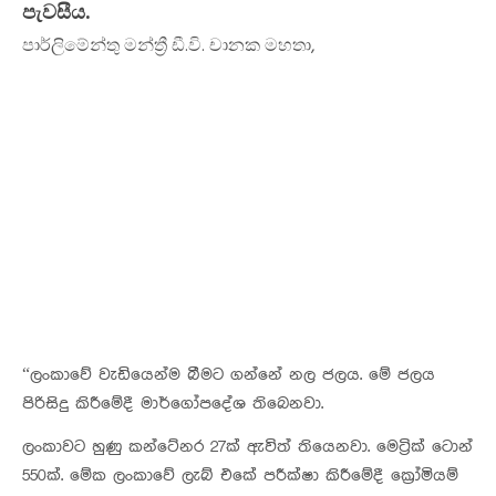
පැවසීය.
පාර්ලිමේන්තු මන්ත්‍රී ඩී.වි. චානක මහතා,
“ලංකාවේ වැඩියෙන්ම බීමට ගන්නේ නල ජලය. මේ ජලය
පිරිසිදු කිරීමේදී මාර්ගෝපදේශ තිබෙනවා.
ලංකාවට හුණු කන්ටේනර 27ක් ඇවිත් තියෙනවා. මෙට්‍රික් ටොන්
550ක්. මේක ලංකාවේ ලැබ් එකේ පරීක්ෂා කිරීමේදී ක්‍රෝමියම්