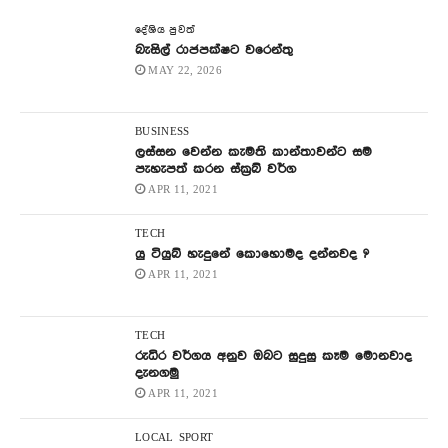
දේශිය පුවත්
බැසිල් රාජපක්ෂට වරෙන්තු
MAY 22, 2026
BUSINESS
ලස්සන වෙන්න කැමති කාන්තාවන්ට සම
පැහැපත් කරන ස්ක්‍රබ් වර්ග
APR 11, 2021
TECH
යු ටියුබ් හැදුනේ කොහොමද දන්නවද ?
APR 11, 2021
TECH
රුධිර වර්ගය අනුව ඔබට සුදුසු කෑම මොනවාද
දැනගමු
APR 11, 2021
LOCAL
SPORT