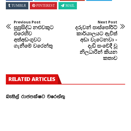
TUMBLR
PINTEREST
MAIL
Previous Post
Next Post
සුප්‍රසිද්ධ නළුවකුට
දරුවන් පාස්පෝර්ට්
එරෙහිව
කාර්යාලයට ඇවිත්
අත්අඩංගුවට
අඩා වැටෙනවා -
ගැනීමේ වරෙන්තු
දැඩි සංවේදී වූ
නිලධාරීන් කියන
කතාව
RELATED ARTICLES
බැසිල් රාජපක්ෂට වරෙන්තු