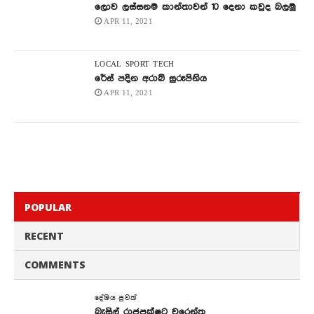
ලොව ලස්සනම කාන්තාවන් 10 දෙනා කවුද බලමු
APR 11, 2021
LOCAL
SPORT
TECH
රේස් පදින අරාබි සුරූපිනිය
APR 11, 2021
POPULAR
RECENT
COMMENTS
දේශිය පුවත්
බැසිල් රාජපක්ෂට වරෙන්තු