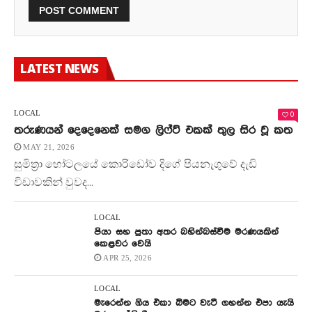
LATEST NEWS
0
LOCAL
තරුණයන් දෙදෙනෙක් සමග ලිෆ්ට් එකක් තුල සිර වූ කත
MAY 21, 2026
සුමිත්‍රා හෝටලයේ කොරිඩෝව දිගේ පියනැගුවේ දැඩි
විඩාවකින් වුවද...
LOCAL
පියා සහ පුතා අතර බහින්බස්වීම මරණයකින්
කෙළවර වෙයි
APR 25, 2026
LOCAL
මැරෙන්න ගිය එකා බිමට වැටී ගහන්න එපා යැයි