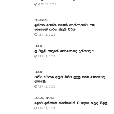
MAY 22, 2026
BUSINESS
ලස්සන වෙන්න කැමති කාන්තාවන්ට සම
පැහැපත් කරන ස්ක්‍රබ් වර්ග
APR 11, 2021
TECH
යු ටියුබ් හැදුනේ කොහොමද දන්නවද ?
APR 11, 2021
TECH
රුධිර වර්ගය අනුව ඔබට සුදුසු කෑම මොනවාද
දැනගමු
APR 11, 2021
LOCAL
SPORT
ලොව ලස්සනම කාන්තාවන් 10 දෙනා කවුද බලමු
APR 11, 2021