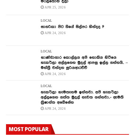
මරලතෝනි දීලා
APR 25, 2026
LOCAL
සාගරිකා පිට ගියේ සිල්පර හින්දද ?
APR 24, 2026
LOCAL
භාණ්ඩාගාර කොල්ලය අපි නොකිය හිටියෙ
හැකර්ලා අල්ලගෙන මුදල් ආපසු ඉල්ල ගන්නයි.. –
මන්ත්‍රී චන්දන සූරියආරච්චි
APR 24, 2026
LOCAL
හැකර්ලා හැමතැනම ඉන්නවා. අපි හැකර්ලා
අල්ලගෙන ගත්ත මුදල් නැවත ගන්නවා..- ඇමති
ක්‍රිෂාන්ත අබේසේන
APR 24, 2026
MOST POPULAR