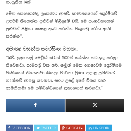
සංයුතිය 14ක්.
මේක කොහොමද ලංකාවට ආවේ. සාමාන්‍යයෙන් ක්‍රෝමියම්
උපරිම තියෙන්න පුළුවන් මිලිග්‍රෑම් 10යි. මේ සංඝටකයෙන්
පුළුවන් පිළිකා සෛල ඇති කරන්න. වකුගඩු රෝග ඇති
කරන්න”.
අමාත්‍ය වසන්ත සමරසිංහ මහතා,
“ඔව්. හුණු ගල් මෙට්‍රික් ටොන් 1500ක් ගේන්න කටයුතු කරලා
තිබෙනවා. සාම්පල් එක හරි. නමුත් මේක ගෙනාවම ක්‍රෝමියම්
වැඩියෙන් තියෙනවා කියලා වාර්තා වුණා. අදාළ ප්‍රමිතියේ
නැත්නම් ආපසු යවනවා. හෙට උදේ අපේ විශය බාර
ඇමතිතුමා මේ සම්බන්ධයෙන් ප්‍රකාශයක් කරනවා.”
FACEBOOK
TWITTER
GOOGLE+
LINKEDIN