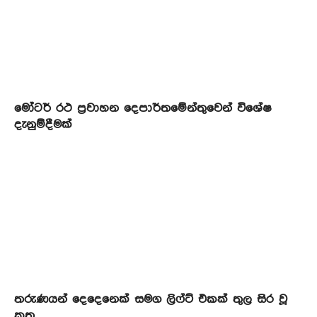
මෝටර් රථ ප්‍රවාහන දෙපාර්තමේන්තුවෙන් විශේෂ
දැනුම්දීමක්
තරුණයන් දෙදෙනෙක් සමග ලිෆ්ට් එකක් තුල සිර වූ
කත