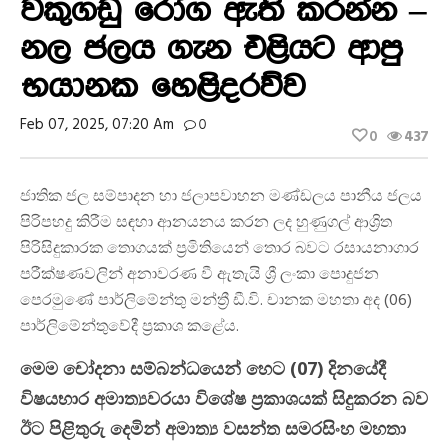
වකුගඩු රෝග ඇති කරන්න –
නල ජලය ගැන එළියට ආපු
භයානක හෙළිදරව්ව
Feb 07, 2025, 07:20 Am
0
0
437
ජාතික ජල සම්පාදන හා ජලාපවාහන මණ්ඩලය පානීය ජලය
පිරිපහදු කිරීම සඳහා ආනයනය කරන ලද හුණුගල් ආශ්‍රිත
පිරිසිදුකාරක තොගයක් ප්‍රමිතියෙන් තොර බවට රසායනාගාර
පරීක්ෂණවලින් අනාවරණ වී ඇතැයි ශ්‍රී ලංකා පොදුජන
පෙරමුණේ පාර්ලිමේන්තු මන්ත්‍රී ඩී.වි. චානක මහතා අද (06)
පාර්ලිමේන්තුවේදී ප්‍රකාශ කළේය.
මෙම චෝදනා සම්බන්ධයෙන් හෙට (07) දිනයේදී
විෂයභාර අමාත්‍යවරයා විශේෂ ප්‍රකාශයක් සිදුකරන බව
ඊට පිළිතුරු දෙමින් අමාත්‍ය වසන්ත සමරසිංහ මහතා