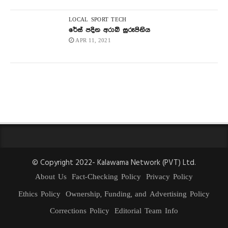
LOCAL
SPORT
TECH
රේස් පදින අරාබි සුරූපිනිය
APR 11, 2021
© Copyright 2022- Kalawama Network (PVT) Ltd.
About Us
Fact-Checking Policy
Privacy Policy
Ethics Policy
Ownership, Funding, and Advertising Policy
Corrections Policy
Editorial Team Info