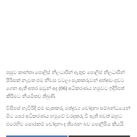
පසුව කාන්තා පොලිස් නිලධාරීන් ඇතුළු පොලිස් නිලධාරීන්
පිරිසක් නැවත එම නිවස වටලා සැකකරුවන් අත්අඩංගුවට
ගෙන ඇති අතර ඔවුන් අද (06) අධිකරණය හමුවට ඉදිරිපත්
කිරීමට නියමිතව තිබුණි.
විසිපස් හැවිරිදි එම සැකකරු මත්ද්‍රව්‍ය චෝදනා සම්බන්ධයෙන්
මීට පෙර අධිකරණය හමුවේ වරදකරු වී ඇති බවත් ඔහුට
එරෙහිව සොරකම් චෝදනා ද තිබෙන බව පොලිසිය කියයි.