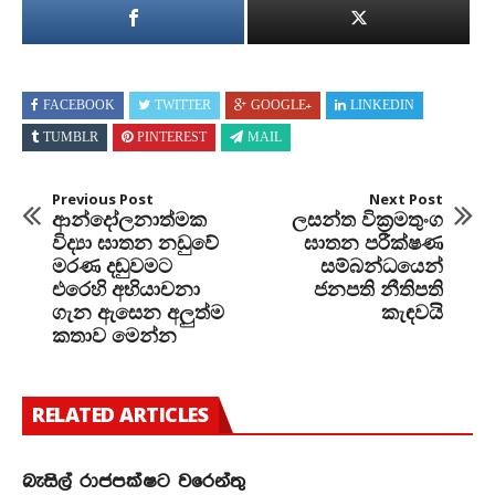
FACEBOOK
TWITTER
GOOGLE+
LINKEDIN
TUMBLR
PINTEREST
MAIL
Previous Post
Next Post
ආන්දෝලනාත්මක
ලසන්ත වික්‍රමතුංග
විද්‍යා ඝාතන නඩුවේ
ඝාතන පරීක්ෂණ
මරණ දඬුවමට
සම්බන්ධයෙන්
එරෙහි අභියාචනා
ජනපති නීතිපති
ගැන ඇසෙන අලුත්ම
කැඳවයි
කතාව මෙන්න
RELATED ARTICLES
බැසිල් රාජපක්ෂට වරෙන්තු