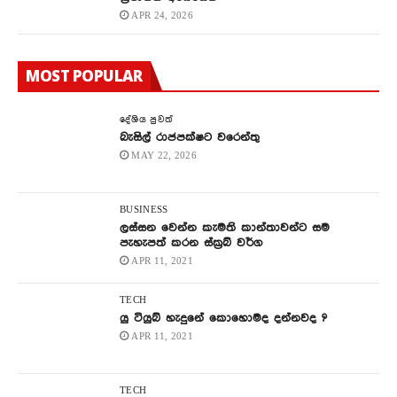
APR 24, 2026
MOST POPULAR
දේශිය පුවත්
බැසිල් රාජපක්ෂට වරෙන්තු
MAY 22, 2026
BUSINESS
ලස්සන වෙන්න කැමති කාන්තාවන්ට සම
පැහැපත් කරන ස්ක්‍රබ් වර්ග
APR 11, 2021
TECH
යු ටියුබ් හැදුනේ කොහොමද දන්නවද ?
APR 11, 2021
TECH