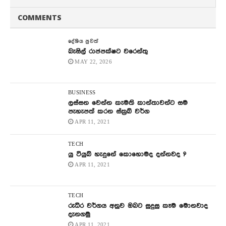
COMMENTS
දේශිය පුවත්
බැසිල් රාජපක්ෂට වරෙන්තු
MAY 22, 2026
BUSINESS
ලස්සන වෙන්න කැමති කාන්තාවන්ට සම
පැහැපත් කරන ස්ක්‍රබ් වර්ග
APR 11, 2021
TECH
යු ටියුබ් හැදුනේ කොහොමද දන්නවද ?
APR 11, 2021
TECH
රුධිර වර්ගය අනුව ඔබට සුදුසු කෑම මොනවාද
දැනගමු
APR 11, 2021