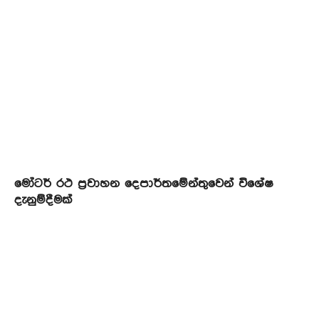
මෝටර් රථ ප්‍රවාහන දෙපාර්තමේන්තුවෙන් විශේෂ
දැනුම්දීමක්