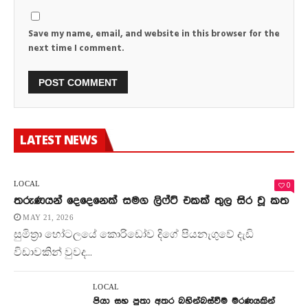
Save my name, email, and website in this browser for the
next time I comment.
LATEST NEWS
0
LOCAL
තරුණයන් දෙදෙනෙක් සමග ලිෆ්ට් එකක් තුල සිර වූ කත
MAY 21, 2026
සුමිත්‍රා හෝටලයේ කොරිඩෝව දිගේ පියනැගුවේ දැඩි
විඩාවකින් වුවද...
LOCAL
පියා සහ පුතා අතර බහින්බස්වීම මරණයකින්