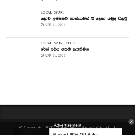
LOCAL
SPORT
ලොව ලස්සනම කාන්තාවන් 10 දෙනා කවුද බලමු
APR 11, 2021
LOCAL
SPORT
TECH
රේස් පදින අරාබි සුරූපිනිය
APR 11, 2021
© Copyright 2022- Kalawama Network (PVT) Ltd.