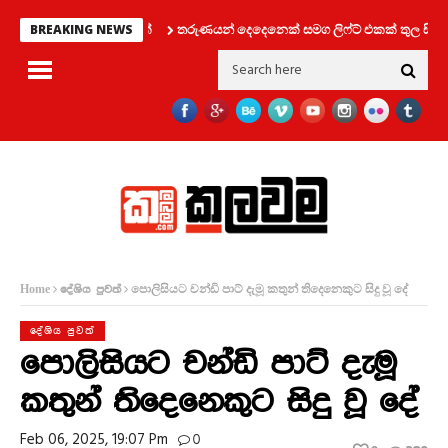
තරුණයන් දෙදෙනෙක් සමග ලිෆ්ට් එකක් තුල සිර වූ 
BREAKING NEWS
පොලිසියට චන්ඩි පාට් දැමූ කතුන් තිදෙනෙකුට සිදු වූ දේ
Home
දේශිය පුවත්
දේශිය පුවත්
පොලිසියට චන්ඩි පාට් දැමූ
කතුන් තිදෙනෙකුට සිදු වූ දේ
Feb 06, 2025, 19:07 Pm
0