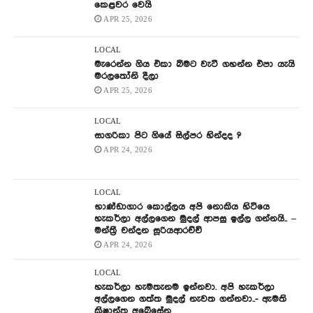
කෙළවර වෙයි
APR 25, 2026
LOCAL
මැරෙන්න ගිය එකා බිමට වැටී ගහන්න එපා යැයි
මරලතෝනි දීලා
APR 25, 2026
LOCAL
සාගරිකා පිට ගියේ සිල්පර හින්දද ?
APR 24, 2026
LOCAL
භාණ්ඩාගාර කොල්ලය අපි නොකිය හිටියෙ
හැකර්ලා අල්ලගෙන මුදල් ආපසු ඉල්ල ගන්නයි.. –
මන්ත්‍රී චන්දන සූරියආරච්චි
APR 24, 2026
LOCAL
හැකර්ලා හැමතැනම ඉන්නවා. අපි හැකර්ලා
අල්ලගෙන ගත්ත මුදල් නැවත ගන්නවා..- ඇමති
ක්‍රිෂාන්ත අබේසේන