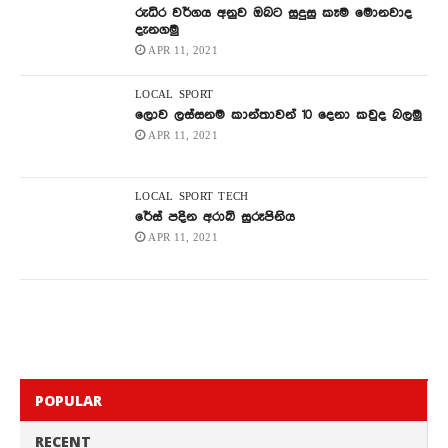
රුධිර වර්ගය අනුව ඔබට සුදුසු කෑම මොනවාද
දැනගමු
APR 11, 2021
LOCAL
SPORT
ලොව ලස්සනම කාන්තාවන් 10 දෙනා කවුද බලමු
APR 11, 2021
LOCAL
SPORT
TECH
රේස් පදින අරාබි සුරූපිනිය
APR 11, 2021
POPULAR
RECENT