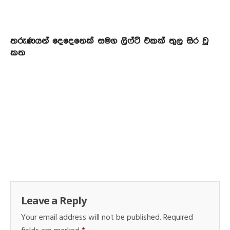
තරුණයන් දෙදෙනෙක් සමග ලිෆ්ට් එකක් තුල සිර වූ
කත
Leave a Reply
Your email address will not be published.
Required