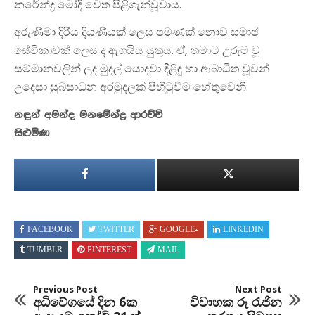
නරේන්ද්‍ර මෝදි වෙත පිළිගැන්වූවාය.
අරුණිමා දිරිය දියණියක් ලෙස පමණක් නොව සමාජ
සේවිකාවක් ලෙස ද ඇගයිය යුතුය. ඒ, තමාට උරුම වූ
සම්මානවලින් ලද මුදල් යොදවා දිළිඳු හා ආබාධිත වූවන්
උදෙසා සුබසාධන අරමුදලක් පිහිටුවීම හේතුවෙනි.
නඳුන් අමන්ද මනමේන්ද්‍ර ආරච්චි
සිළුමිණ
FACEBOOK
TWITTER
GOOGLE+
LINKEDIN
TUMBLR
PINTEREST
MAIL
Previous Post
Next Post
අධිවේගයේ දින 6ක
විවාහක රූ රැජින