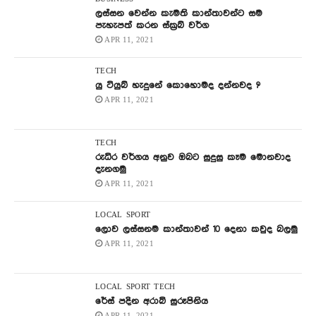
ලස්සන වෙන්න කැමති කාන්තාවන්ට සම
පැහැපත් කරන ස්ක්‍රබ් වර්ග
APR 11, 2021
TECH
යු ටියුබ් හැදුනේ කොහොමද දන්නවද ?
APR 11, 2021
TECH
රුධිර වර්ගය අනුව ඔබට සුදුසු කෑම මොනවාද
දැනගමු
APR 11, 2021
LOCAL
SPORT
ලොව ලස්සනම කාන්තාවන් 10 දෙනා කවුද බලමු
APR 11, 2021
LOCAL
SPORT
TECH
රේස් පදින අරාබි සුරූපිනිය
APR 11, 2021