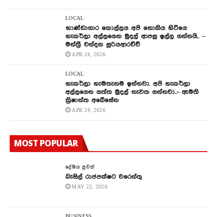
LOCAL
භාණ්ඩාගාර කොල්ලය අපි නොකිය හිටියෙ
හැකර්ලා අල්ලගෙන මුදල් ආපසු ඉල්ල ගන්නයි.. –
මන්ත්‍රී චන්දන සූරියආරච්චි
APR 24, 2026
LOCAL
හැකර්ලා හැමතැනම ඉන්නවා. අපි හැකර්ලා
අල්ලගෙන ගත්ත මුදල් නැවත ගන්නවා..- ඇමති
ක්‍රිෂාන්ත අබේසේන
APR 24, 2026
MOST POPULAR
දේශිය පුවත්
බැසිල් රාජපක්ෂට වරෙන්තු
MAY 22, 2026
BUSINESS