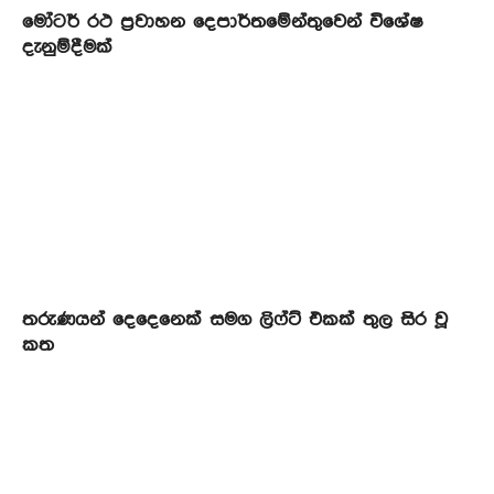
මෝටර් රථ ප්‍රවාහන දෙපාර්තමේන්තුවෙන් විශේෂ
දැනුම්දීමක්
තරුණයන් දෙදෙනෙක් සමග ලිෆ්ට් එකක් තුල සිර වූ
කත