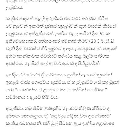
අරමුණ ඉටුකර ගැනීමෙහිලා තව තවත් දිරිය, සවිය, ජවය
ලැබුවාය.
කෘත්‍රිම පාදයක් පැලඳි අරුණිමා එවරස්ට් තරණය කිරීම
වෙනුවෙන් ඉතාමත් දුෂ්කර පුහුණුවක් තුන් වසරක් තිස්සේ
ලැබුවාය. ඒ අත්දැකීමෙන් උපරිම ඵල ලබමින් දින 52 ක
අතිවෙහෙසකර, අතිභයංකර ගමනක් නිමවා 2013 මැයි 21
වැනි දින එවරස්ට් ගිරි මුදුනට ද ඇය ළඟාවූවාය. ඒ, පාදයක්
අහිමි කාන්තාවක එවරස්ට් තරණය කළ මුල්ම සාර්ථක
අවස්ථාව ලෙසින් ලෝක වාර්තාවක් ද පිහිටුවමිනි.
ඉන්දීය රජය ‘පද්ම ශ්‍රී’ සම්මානය පුදමින් ඇය වෙනුවෙන්
ඉහළම රාජ්‍ය ගෞරවය දැක්වීය. ඒ හැරුණුවිට උස් කඳු මුදුන්
තරණය කරන්නන් උදෙසා වන ‘ටෙන්සින් නෝර්ගේ’
සම්මානය ද ඇයට හිමි විය.
අරුණිමා, තම ජීවිත අත්දැකීම් ලොවට තිළිණ කිරීමට ද
අමතක නොකළාය. ඒ, ‘කඳු මුදුනේදී නැවත උපන්නෙමි’
කෘතිය රචනයෙනි. එහි මුල් පිටපත ඇය ඉන්දීය අග්‍රාමාත්‍ය