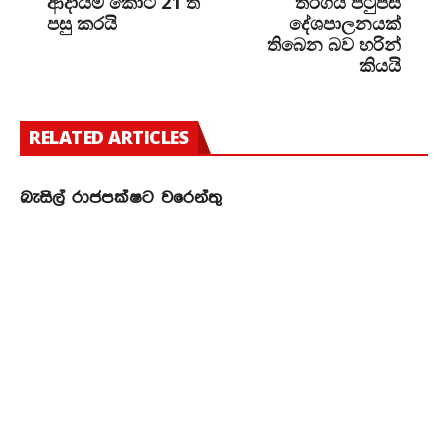
ආදායම කෝටි 21 ත්
තරගය පිටුපස
පසු කරයි
දේශපාලනයක්
තිබෙන බව හරින්
කියයි
RELATED ARTICLES
බැසිල් රාජපක්ෂට වරෙන්තු