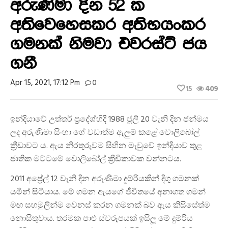
අරුණිමා දින 52 ක
අතිවෙහෙසකර අතිභයංකර
ගමනක් නිමවා එවරස්ට් ජය
ගනී
Apr 15, 2021, 17:12 Pm
0
15
409
ඉන්දියාවේ උත්තර් ප්‍රදේශ්හිදී 1988 ජූලි 20 වැනි දින ජන්මය
ලද අරුණිමා සිංහා ගේ වඩාත්ම ඇලුම් කළේ වොලිබෝල්
ක්‍රීඩාවට ය. ඇය නිරතුරුවම සිහින මැවුවේ ඉන්දියාව තුළ
ජාතික මට්ටමේ වොලිබෝල් ක්‍රීඩිකාවක වන්නටය.
2011 අප්‍රේල් 12 වැනි දින අරුණිමා දුම්රියකින් දිගු ගමනක්
යමින් සිටියාය. මේ ගමන ඇයගේ ජීවිතයේ අනාගත ගමන්
මඟ සහමුලින්ම වෙනස් කරන ගමනක් බව ඇය කිසිසේත්ම
නොසිතුවාය. තරමක පාළු ස්වරූපයක් ඉසිලූ මේ දුම්රිය