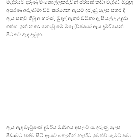
මැදිරියට දරුණු මංකොල්ලකරුවන් පිරිසක් කඩා වැදිණි. ඔවුහු
අසරණ අරුණිමා වට කරගෙන ඇයට දරුණු ලෙස පහර දී
ඇය සතුව තිබූ ආභරණ, මුදල් ඇතුළු වටිනා දෑ සියල්ල උදුරා
ගත්හ. ඉන් නතර නොවූ මේ ම්ලේච්ඡයෝ ඇය දුම්රියෙන්
පිටතට ඇද දැමූහ.
ඇය ඇද වැටුණේ දුම්රිය මාර්ගය අසලට ය. දරුණු ලෙස
පීඩාවට පත්ව සිටි ඇයට එතැනින් නැඟිට ඉවත්ව යෑමට පවා