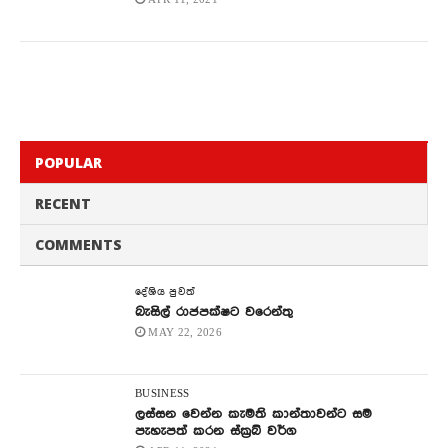
POPULAR
RECENT
COMMENTS
දේශිය පුවත්
බැසිල් රාජපක්ෂට වරෙන්තු
MAY 22, 2026
BUSINESS
ලස්සන වෙන්න කැමති කාන්තාවන්ට සම
පැහැපත් කරන ස්ක්‍රබ් වර්ග