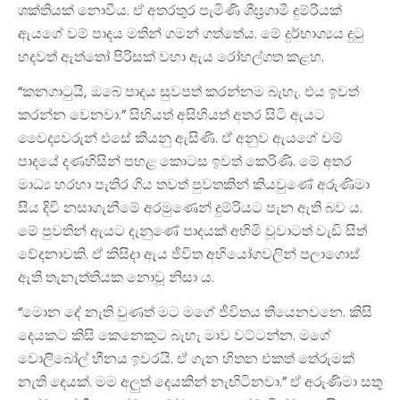
ශක්තියක් නොවීය. ඒ අතරතුර පැමිණි ශීඝ්‍රගාමී දුම්රියක්
ඇයගේ වම් පාදය මතින් ගමන් ගත්තේය. මේ දුර්භාග්‍යය දුටු
හදවත් ඇත්තෝ පිරිසක් වහා ඇය රෝහල්ගත කළහ.
“කනගාටුයි, ඔබේ පාදය සුවපත් කරන්නම බැහැ. එය ඉවත්
කරන්න වෙනවා.” සිහියත් අසිහියත් අතර සිටි ඇයට
වෛද්‍යවරුන් එසේ කියනු ඇසිණි. ඒ අනුව ඇයගේ වම්
පාදයේ දණහිසින් පහළ කොටස ඉවත් කෙරිණි. මේ අතර
මාධ්‍ය හරහා පැතිර ගිය තවත් පුවතකින් කියවුණේ අරුණිමා
සිය දිවි නසාගැනීමේ අරමුණෙන් දුම්රියට පැන ඇති බව ය.
මේ පුවතින් ඇයට දැනුණේ පාදයක් අහිමි වූවාටත් වැඩි සිත්
වේදනාවකි. ඒ කිසිදා ඇය ජීවිත අභියෝගවලින් පලාගොස්
ඇති තැනැත්තියක නොවූ නිසා ය.
“මොන දේ නැති වුණත් මට මගේ ජීවිතය තියෙනවනෙ. කිසි
දෙයකට කිසි කෙනෙකුට බැහැ මාව වට්ටන්න. මගේ
වොලිබෝල් හීනය ඉවරයි. ඒ ගැන හිතන එකත් තේරුමක්
නැති දෙයක්. මම අලුත් දෙයකින් නැඟිටිනවා.” ඒ අරුණිමා සතු