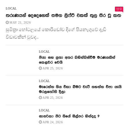
0
LOCAL
තරුණයන් දෙදෙනෙක් සමග ලිෆ්ට් එකක් තුල සිර වූ කත
MAY 21, 2026
සුමිත්‍රා හෝටලයේ කොරිඩෝව දිගේ පියනැගුවේ දැඩි
විඩාවකින් වුවද...
LOCAL
පියා සහ පුතා අතර බහින්බස්වීම මරණයකින්
කෙළවර වෙයි
APR 25, 2026
LOCAL
මැරෙන්න ගිය එකා බිමට වැටී ගහන්න එපා යැයි
මරලතෝනි දීලා
APR 25, 2026
LOCAL
සාගරිකා පිට ගියේ සිල්පර හින්දද ?
APR 24, 2026