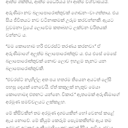
ආත්ම ශක්තිය, ආත්ම ධෛර්යය හා ආත්ම විශ්වාසයයි.
අරුණිමා නව බලාපොරොත්තුවක් ගොඩනං-වා ගත්තාය. එය
සිය ජීවිතයට නව වටිනාකමක් උරුම කරවන්නකි. ඇයට
වුවමනා වූයේ ලොවේම කතාබහට ලක්වන චරිතයක්
වන්නට ය.
“මම කොහොම හරි එවරස්ට් තරණය කරනවා.” ඒ
අරුණිමාගේ අලුත්ම බලාපොරොත්තුව ය. එය එසේ මෙසේ
බලාපොරොත්තුවක් නොව ලොව ඉහළම තැනට යන
බලාපොරොත්තුවකි.
“එවරස්ට් නැඟිල්ල අත පය හතරම තියෙන අයටත් ලේසි
පහසු දෙයක් නෙවෙයි. ඒත් කකුලක් නැතුව මෙයා
කොහොමද එතනට යන්නෙ. විකාර.” ඇතමෙක් අරුණිමාගේ
අරමුණ සමච්චලයට ලක්කළහ.
මේ කිසිවකින් තම අරමුණ දශමයකින් හෝ වෙනස් කළේ
ඇය නොවේ. මේ කියුම් කෙරුම් සැ‍ෙමකකින්ම ඇය තම