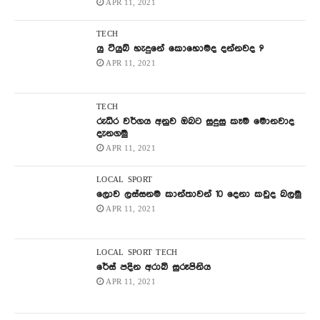
APR 11, 2021
TECH
යු ටියුබ් හැදුනේ කොහොමද දන්නවද ?
APR 11, 2021
TECH
රුධිර වර්ගය අනුව ඔබට සුදුසු කෑම මොනවාද
දැනගමු
APR 11, 2021
LOCAL
SPORT
ලොව ලස්සනම කාන්තාවන් 10 දෙනා කවුද බලමු
APR 11, 2021
LOCAL
SPORT
TECH
රේස් පදින අරාබි සුරූපිනිය
APR 11, 2021