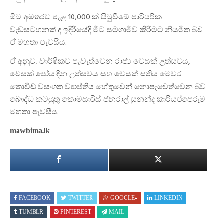
මීට අමතරව පැළ 10,000 ක් සිටුවීමේ පාරිසරික
වැඩසටහනක් ද ඉදිරියේදී මීට සමගාමිව කිරීමට නියමිත බව
ඒ මහතා පැවසීය.
ඒ අනුව, වාර්ෂිකව පැවැත්වෙන රාජ්‍ය වෙසක් උත්සවය,
වෙසක් පෝය දින උත්සවය සහ වෙසක් සතිය මෙවර
කොවිඩ් වසංගත ව්‍යාප්තිය හේතුවෙන් නොපැවෙත්වෙන බව
බෞද්ධ කටයුතු කොමසාරිස් ⁣ජනරාල් සුනන්ද කාරියප්පෙරුම
මහතා පැවසීය.
mawbima.lk
FACEBOOK
TWITTER
GOOGLE+
LINKEDIN
TUMBLR
PINTEREST
MAIL