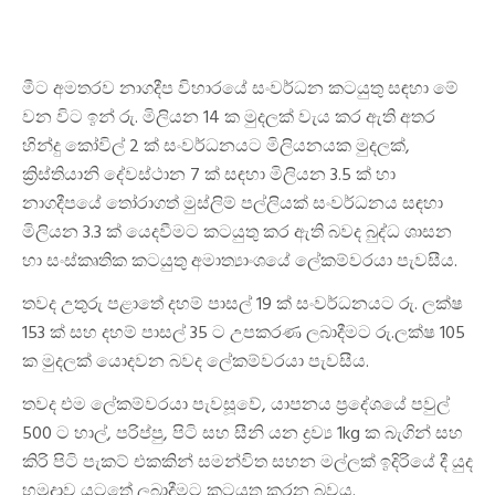
මීට අමතරව නාගදීප විහාරයේ සංවර්ධන කටයුතු සඳහා මේ
වන විට ඉන් රු. මිලියන 14 ක මුදලක් වැය කර ඇති අතර
හින්දු කෝවිල් 2 ක් සංවර්ධනයට මිලියනයක මුදලක්,
ක්‍රිස්තියානි දේවස්ථාන 7 ක් සඳහා මිලියන 3.5 ක් හා
නාගදීපයේ තෝරාගත් මුස්ලිම් පල්ලියක් සංවර්ධනය සඳහා
මිලියන 3.3 ක් යෙදවීමට කටයුතු කර ඇති බවද බුද්ධ ශාසන
හා සංස්කෘතික කටයුතු අමාත්‍යාංශයේ ලේකම්වරයා පැවසීය.
තවද උතුරු පළාතේ දහම් පාසල් 19 ක් සංවර්ධනයට රු. ලක්ෂ
153 ක් සහ දහම් පාසල් 35 ට උපකරණ ලබාදීමට රු.ලක්ෂ 105
ක මුදලක් යොදවන බවද ලේකම්වරයා පැවසීය.
තවද එම ලේකම්වරයා පැවසූවේ, යාපනය ප්‍රදේශයේ පවුල්
500 ට හාල්, පරිප්පු, පිටි සහ සීනි යන ද්‍රව්‍ය 1kg ක බැගින් සහ
කිරි පිටි පැකට් එකකින් සමන්විත සහන මල්ලක් ඉදිරියේ දී යුද
හමුදාව යටතේ ලබාදීමට කටයුතු කරන බවය.