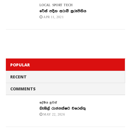
LOCAL
SPORT
TECH
රේස් පදින අරාබි සුරූපිනිය
APR 11, 2021
POPULAR
RECENT
COMMENTS
දේශිය පුවත්
බැසිල් රාජපක්ෂට වරෙන්තු
MAY 22, 2026