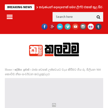
තරුණයන් දෙදෙනෙක් සමග ලිෆ්ට් එකක් තුල සිර වූ කත
BREAKING NEWS
රාජ්‍ය වෙසක් උත්සවයට වැය කිරීමට ගිය රු. මිලියන 100
Home
දේශිය පුවත්
කොවිඩ් නිසා සංවර්ධන කටයුතුවලට