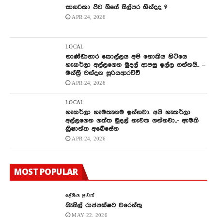
සාගරිකා පිට ගියේ සිල්පර හින්දද ?
APR 24, 2026
LOCAL
භාණ්ඩාගාර කොල්ලය අපි නොකිය හිටියෙ
හැකර්ලා අල්ලගෙන මුදල් ආපසු ඉල්ල ගන්නයි.. –
මන්ත්‍රී චන්දන සූරියආරච්චි
APR 24, 2026
LOCAL
හැකර්ලා හැමතැනම ඉන්නවා. අපි හැකර්ලා
අල්ලගෙන ගත්ත මුදල් නැවත ගන්නවා..- ඇමති
ක්‍රිෂාන්ත අබේසේන
APR 24, 2026
MOST POPULAR
දේශිය පුවත්
බැසිල් රාජපක්ෂට වරෙන්තු
MAY 22, 2026