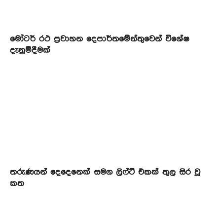
මෝටර් රථ ප්‍රවාහන දෙපාර්තමේන්තුවෙන් විශේෂ
දැනුම්දීමක්
තරුණයන් දෙදෙනෙක් සමග ලිෆ්ට් එකක් තුල සිර වූ
කත