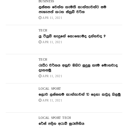
BUSINESS
ලස්සන වෙන්න කැමති කාන්තාවන්ට සම
පැහැපත් කරන ස්ක්‍රබ් වර්ග
APR 11, 2021
TECH
යු ටියුබ් හැදුනේ කොහොමද දන්නවද ?
APR 11, 2021
TECH
රුධිර වර්ගය අනුව ඔබට සුදුසු කෑම මොනවාද
දැනගමු
APR 11, 2021
LOCAL
SPORT
ලොව ලස්සනම කාන්තාවන් 10 දෙනා කවුද බලමු
APR 11, 2021
LOCAL
SPORT
TECH
රේස් පදින අරාබි සුරූපිනිය