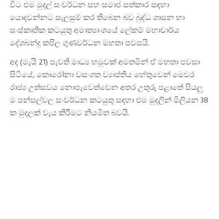
විට එම මුදල් සංවර්ධන සහ සමාජ සත්කාර සඳහා
යොදවන්නට සැලසුම් කර තිබෙන බව බුද්ධ ශාසන හා
සංස්කෘතික කටයුතු අමාත්‍යාංශයේ ලේකම් මහාචාර්ය
දේශබන්දු කපිල ගුණවර්ධන මහතා පවසයි.
අද (මැයි 21) පැවති මාධ්‍ය හමුවක් අමතමින් ඒ මහතා පවසා
සිටියේ, කොරෝනා වසංගත ව්‍යාප්තිය හේතුවෙන් මෙවර
රාජ්‍ය උත්සවය නොපැවෙත්වෙන අතර උතුරු පළාතේ සියලු
ම පන්සල්වල සංවර්ධන කටයුතු සඳහා එම මුදලින් මිලියන 38
ක මුදලක් වැය කිරීමට නියමිත බවයි.