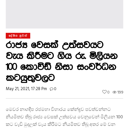
දේශිය පුවත්
රාජ්‍ය වෙසක් උත්සවයට
වැය කිරීමට ගිය රු. මිලියන
100 කොවිඩ් නිසා සංවර්ධන
කටයුතුවලට
May 21, 2021, 17:28 Pm
0
0
199
මෙවර නාගදීප රජමහා විහාරය කේන්ද්‍රව පවත්වන්නට
නියමිතව තිබූ රාජ්‍ය වෙසක් උත්සවය වෙනුවෙන් මිලියන 100
කට වැඩි මුදලක් වැය කිරීමට නියමිතව තිබූ අතර මේ වන