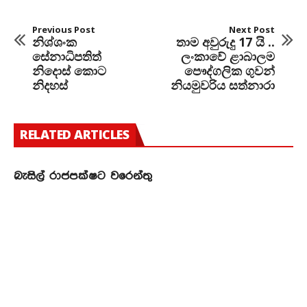
Previous Post
Next Post
නිශ්ශංක
තාම අවුරුදු 17 යි ..
සේනාධිපතිත්
ලංකාවේ ළාබාලම
නිදොස් කොට
පෞද්ගලික ගුවන්
නිදහස්
නියමුවරිය සත්නාරා
RELATED ARTICLES
බැසිල් රාජපක්ෂට වරෙන්තු