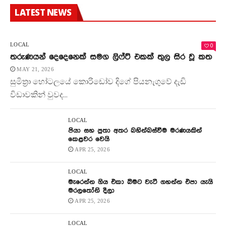
LATEST NEWS
0
LOCAL
තරුණයන් දෙදෙනෙක් සමග ලිෆ්ට් එකක් තුල සිර වූ කත
MAY 21, 2026
සුමිත්‍රා හෝටලයේ කොරිඩෝව දිගේ පියනැගුවේ දැඩි
විඩාවකින් වුවද...
LOCAL
පියා සහ පුතා අතර බහින්බස්වීම මරණයකින්
කෙළවර වෙයි
APR 25, 2026
LOCAL
මැරෙන්න ගිය එකා බිමට වැටී ගහන්න එපා යැයි
මරලතෝනි දීලා
APR 25, 2026
LOCAL