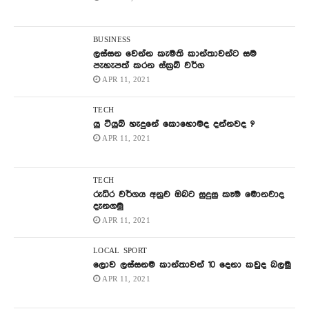
BUSINESS
ලස්සන වෙන්න කැමති කාන්තාවන්ට සම
පැහැපත් කරන ස්ක්‍රබ් වර්ග
APR 11, 2021
TECH
යු ටියුබ් හැදුනේ කොහොමද දන්නවද ?
APR 11, 2021
TECH
රුධිර වර්ගය අනුව ඔබට සුදුසු කෑම මොනවාද
දැනගමු
APR 11, 2021
LOCAL
SPORT
ලොව ලස්සනම කාන්තාවන් 10 දෙනා කවුද බලමු
APR 11, 2021