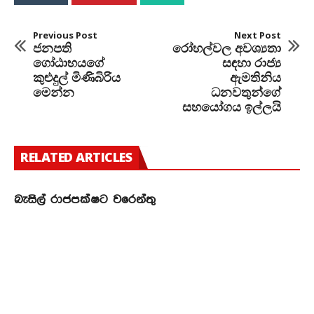
Previous Post
Next Post
ජනපති
රෝහල්වල අවශ්‍යතා
ගෝඨාභයගේ
සඳහා රාජ්‍ය
කුළුදුල් මිණිබිරිය
ඇමතිනිය
මෙන්න
ධනවතුන්ගේ
සහයෝගය ඉල්ලයි
RELATED ARTICLES
බැසිල් රාජපක්ෂට වරෙන්තු