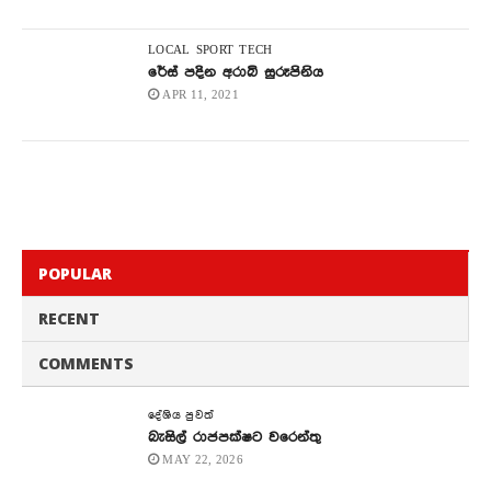
LOCAL
SPORT
TECH
රේස් පදින අරාබි සුරූපිනිය
APR 11, 2021
POPULAR
RECENT
COMMENTS
දේශිය පුවත්
බැසිල් රාජපක්ෂට වරෙන්තු
MAY 22, 2026