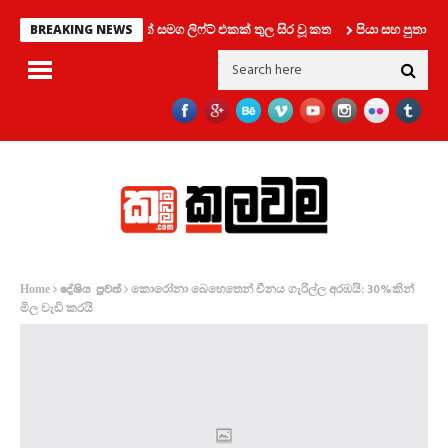
තරුණයන් දෙදෙනෙක් සමග ලිෆ්ට් එකක් තුල සිර වූ කත
පියා සහ පුතා අතර 
BREAKING NEWS
කොරෝනා බෙහෙතෙන් චීනය ගැරිල්ල අරඹයි: 30%කින්
Home
දේශිය පුවත්
මිල වැඩි කරයි