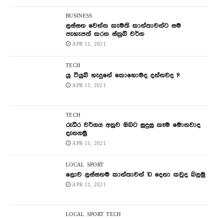
BUSINESS
ලස්සන වෙන්න කැමති කාන්තාවන්ට සම
පැහැපත් කරන ස්ක්‍රබ් වර්ග
APR 11, 2021
TECH
යු ටියුබ් හැදුනේ කොහොමද දන්නවද ?
APR 11, 2021
TECH
රුධිර වර්ගය අනුව ඔබට සුදුසු කෑම මොනවාද
දැනගමු
APR 11, 2021
LOCAL
SPORT
ලොව ලස්සනම කාන්තාවන් 10 දෙනා කවුද බලමු
APR 11, 2021
LOCAL
SPORT
TECH