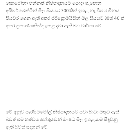
කොරෝනා එන්නත් නිෂ්පාදනයට යොදා ගැනෙන
අයිවර්මෙක්ටින් මිල සියයට 300කින් ඉහළ නැංවීමට චීනය
පියවර ගෙන ඇති අතර එරිත්‍රොමයිසින් මිල සියයට 30ත් 40 ත්
අතර ප්‍රමාණයකින්ද ඉහළ දමා ඇති බව වාර්තා වේ.
මේ අනුව පැරසිටමෝල් නිෂ්පාදනයට පවා බාධා මතුව ඇති
බවත් එම තත්වය හේතුවෙන් ඖෂධ මිල ඉහළයාම සිදුවනු
ඇති බවත් සදහන් වේ.