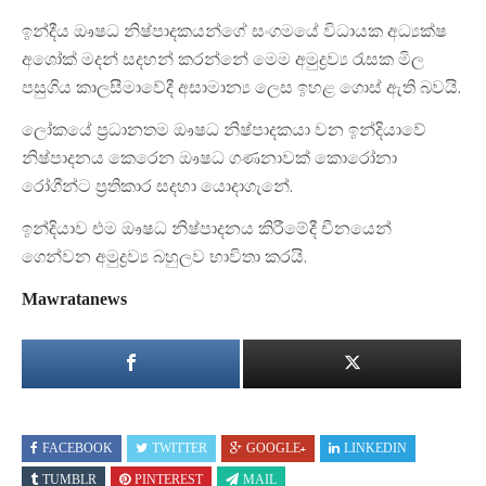
ඉන්දීය ඖෂධ නිෂ්පාදකයන්ගේ සංගමයේ විධායක අධ්‍යක්ෂ
අශෝක් මදන් සදහන් කරන්නේ මෙම අමුද්‍රව්‍ය රැසක මිල
පසුගිය කාලසීමාවේදී අසාමාන්‍ය ලෙස ඉහළ ගොස් ඇති බවයි.
ලෝකයේ ප්‍රධානතම ඖෂධ නිෂ්පාදකයා වන ඉන්දියාවේ
නිෂ්පාදනය කෙරෙන ඖෂධ ගණනාවක් කොරෝනා
රෝගීන්ට ප්‍රතිකාර සදහා යොදාගැනේ.
ඉන්දියාව එම ඖෂධ නිෂ්පාදනය කිරීමේදී චීනයෙන්
ගෙන්වන අමුද්‍රව්‍ය බහුලව භාවිතා කරයි.
Mawratanews
FACEBOOK
TWITTER
GOOGLE+
LINKEDIN
TUMBLR
PINTEREST
MAIL