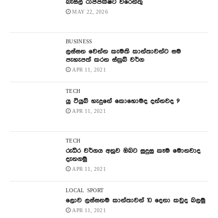
බැසිල් රාජපක්ෂට වරෙන්තු
MAY 22, 2026
BUSINESS
ලස්සන වෙන්න කැමති කාන්තාවන්ට සම
පැහැපත් කරන ස්ක්‍රබ් වර්ග
APR 11, 2021
TECH
යු ටියුබ් හැදුනේ කොහොමද දන්නවද ?
APR 11, 2021
TECH
රුධිර වර්ගය අනුව ඔබට සුදුසු කෑම මොනවාද
දැනගමු
APR 11, 2021
LOCAL
SPORT
ලොව ලස්සනම කාන්තාවන් 10 දෙනා කවුද බලමු
APR 11, 2021