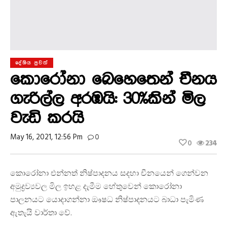
දේශිය පුවත්
කොරෝනා බෙහෙතෙන් චීනය
ගැරිල්ල අරඹයි: 30%කින් මිල
වැඩි කරයි
May 16, 2021, 12:56 Pm
0
0
234
කොරෝනා එන්නත් නිෂ්පාදනය සදහා චීනයෙන් ගෙන්වන
අමුද්‍රව්‍යවල මිල ඉහළ දැමීම හේතුවෙන් කොරෝනා
පාලනයට යොදාගන්නා ඖෂධ නිෂ්පාදනයට බාධා පැමිණ
ඇතැයි වාර්තා වේ.