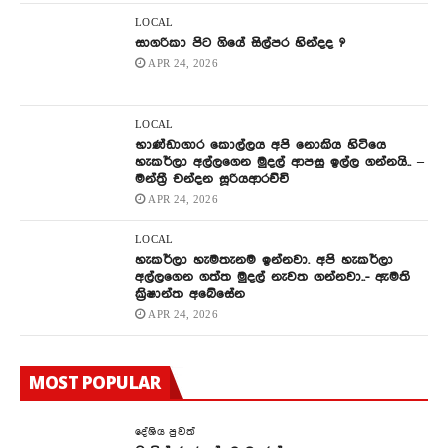
LOCAL
සාගරිකා පිට ගියේ සිල්පර හින්දද ?
APR 24, 2026
LOCAL
භාණ්ඩාගාර කොල්ලය අපි නොකිය හිටියෙ
හැකර්ලා අල්ලගෙන මුදල් ආපසු ඉල්ල ගන්නයි.. –
මන්ත්‍රී චන්දන සූරියආරච්චි
APR 24, 2026
LOCAL
හැකර්ලා හැමතැනම ඉන්නවා. අපි හැකර්ලා
අල්ලගෙන ගත්ත මුදල් නැවත ගන්නවා..- ඇමති
ක්‍රිෂාන්ත අබේසේන
APR 24, 2026
MOST POPULAR
දේශිය පුවත්