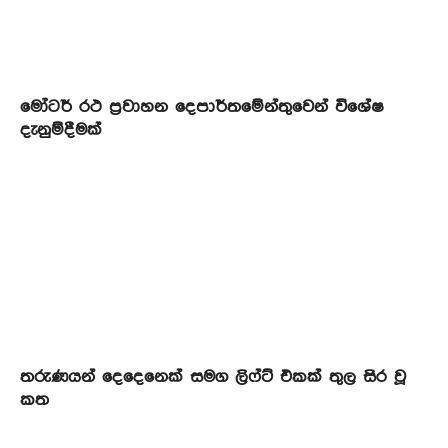
මෝටර් රථ ප්‍රවාහන දෙපාර්තමේන්තුවෙන් විශේෂ
දැනුම්දීමක්
තරුණයන් දෙදෙනෙක් සමග ලිෆ්ට් එකක් තුල සිර වූ
කත