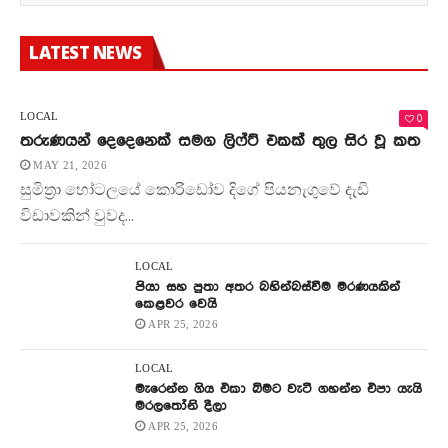
LATEST NEWS
0
LOCAL
තරුණයන් දෙදෙනෙක් සමග ලිෆ්ට් එකක් තුල සිර වූ කත
MAY 21, 2026
සුමිත්‍රා හෝටලයේ කොරිඩෝව දිගේ පියනැගුවේ දැඩි
විඩාවකින් වුවද...
LOCAL
පියා සහ පුතා අතර බහින්බස්වීම මරණයකින්
කෙළවර වෙයි
APR 25, 2026
LOCAL
මැරෙන්න ගිය එකා බිමට වැටී ගහන්න එපා යැයි
මරලතෝනි දීලා
APR 25, 2026