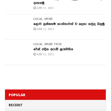
දැනගමු
APR 11, 2021
LOCAL
SPORT
ලොව ලස්සනම කාන්තාවන් 10 දෙනා කවුද බලමු
APR 11, 2021
LOCAL
SPORT
TECH
රේස් පදින අරාබි සුරූපිනිය
APR 11, 2021
POPULAR
RECENT