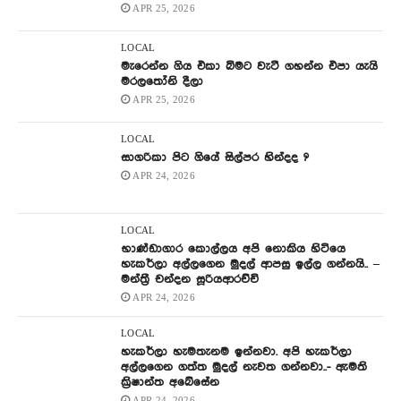
APR 25, 2026
LOCAL
මැරෙන්න ගිය එකා බිමට වැටී ගහන්න එපා යැයි
මරලතෝනි දීලා
APR 25, 2026
LOCAL
සාගරිකා පිට ගියේ සිල්පර හින්දද ?
APR 24, 2026
LOCAL
භාණ්ඩාගාර කොල්ලය අපි නොකිය හිටියෙ
හැකර්ලා අල්ලගෙන මුදල් ආපසු ඉල්ල ගන්නයි.. –
මන්ත්‍රී චන්දන සූරියආරච්චි
APR 24, 2026
LOCAL
හැකර්ලා හැමතැනම ඉන්නවා. අපි හැකර්ලා
අල්ලගෙන ගත්ත මුදල් නැවත ගන්නවා..- ඇමති
ක්‍රිෂාන්ත අබේසේන
APR 24, 2026