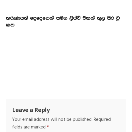
තරුණයන් දෙදෙනෙක් සමග ලිෆ්ට් එකක් තුල සිර වූ
කත
Leave a Reply
Your email address will not be published.
Required
fields are marked
*