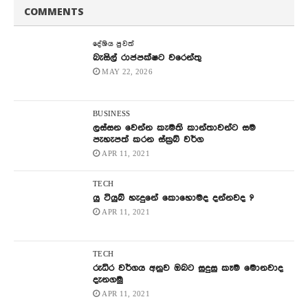
COMMENTS
දේශිය පුවත්
බැසිල් රාජපක්ෂට වරෙන්තු
MAY 22, 2026
BUSINESS
ලස්සන වෙන්න කැමති කාන්තාවන්ට සම
පැහැපත් කරන ස්ක්‍රබ් වර්ග
APR 11, 2021
TECH
යු ටියුබ් හැදුනේ කොහොමද දන්නවද ?
APR 11, 2021
TECH
රුධිර වර්ගය අනුව ඔබට සුදුසු කෑම මොනවාද
දැනගමු
APR 11, 2021