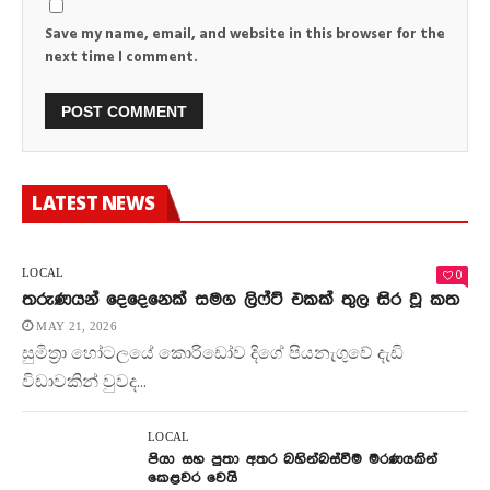
Save my name, email, and website in this browser for the
next time I comment.
LATEST NEWS
0
LOCAL
තරුණයන් දෙදෙනෙක් සමග ලිෆ්ට් එකක් තුල සිර වූ කත
MAY 21, 2026
සුමිත්‍රා හෝටලයේ කොරිඩෝව දිගේ පියනැගුවේ දැඩි
විඩාවකින් වුවද...
LOCAL
පියා සහ පුතා අතර බහින්බස්වීම මරණයකින්
කෙළවර වෙයි