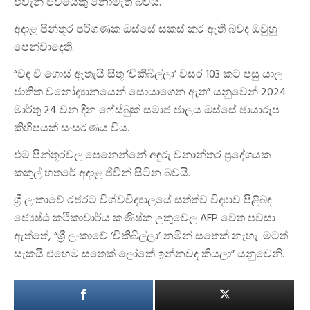
එවැනි ජීවියෙකු නොමැති බවයි.
අදාළ පින්තූර පරිගණක ඔස්සේ සකස් කර ඇති බවද ඔවුහු
පෙන්වාදෙති.
“වඳ වී ගොස් ඇතැයි සිතූ ‘චිකිබිල්ලා’ වසර 103 කට පසු යාල
ජාතික වනෝද්‍යානයෙන් සොයාගෙන ඇත” යනුවෙන් 2024
මාර්තු 24 වන දින ෆේස්බුක් සමාජ ජාලය ඔස්සේ ඡායාරූප
කිහිපයක් සංසරණය විය.
එම පින්තූරවල පෙනෙන්නේ අඳුරු වනාන්තර ප්‍රදේශයක
කකුල් හතරේ අදාළ ජීවීන් සිටින බවයි.
ශ්‍රී ලංකාවේ රජරට විශ්වවිද්‍යාලයේ සත්ත්ව විද්‍යාව පිළිබඳ
ජ්‍යෙෂ්ඨ කථිකාචාර්ය කණිෂ්ක උකුවෙල AFP වෙත පවසා
ඇත්තේ, “ශ්‍රී ලංකාවේ ‘චිකිබිල්ලා’ නමින් සතෙක් නැහැ. මටත්
සැකයි එහෙම සතෙක් ලෝකේ ඉන්නවද කියලා” යනුවෙනි.