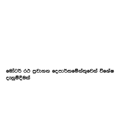
මෝටර් රථ ප්‍රවාහන දෙපාර්තමේන්තුවෙන් විශේෂ
දැනුම්දීමක්