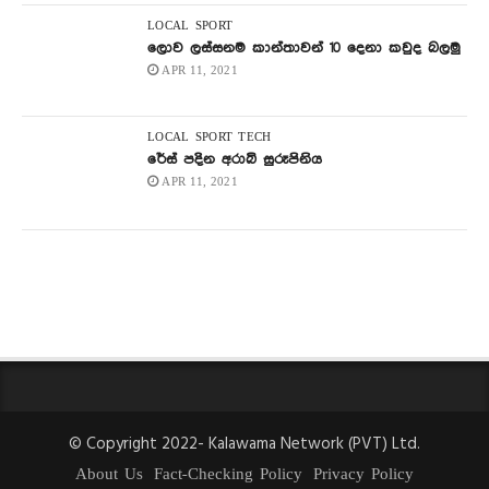
LOCAL
SPORT
ලොව ලස්සනම කාන්තාවන් 10 දෙනා කවුද බලමු
APR 11, 2021
LOCAL
SPORT
TECH
රේස් පදින අරාබි සුරූපිනිය
APR 11, 2021
© Copyright 2022- Kalawama Network (PVT) Ltd.
About Us
Fact-Checking Policy
Privacy Policy