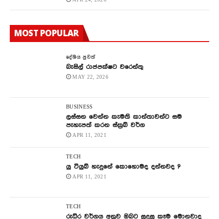
MOST POPULAR
දේශිය පුවත්
බැසිල් රාජපක්ෂට වරෙන්තු
MAY 22, 2026
BUSINESS
ලස්සන වෙන්න කැමති කාන්තාවන්ට සම
පැහැපත් කරන ස්ක්‍රබ් වර්ග
APR 11, 2021
TECH
යු ටියුබ් හැදුනේ කොහොමද දන්නවද ?
APR 11, 2021
TECH
රුධිර වර්ගය අනුව ඔබට සුදුසු කෑම මොනවාද