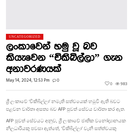
UNCATEGORIZED
ලංකාවෙන් හමු වූ බව
කියැවෙන “චිකිබිල්ලා” ගැන
අනාවරණයක්
May 14, 2024, 12:53 Pm
0
0
983
ශ්‍රී ලංකාවේ ‘චිකිබිල්ලා’ නමැති සත්වයෙක් හමුවී ඇති බවට
පළවන වාර්තා අසත්‍ය බව AFP පුවත් සේවය වාර්තා කර ඇත.
AFP පුවත් සේවයට අනුව, ශ්‍රී ලංකාවේ ජාතික වනෝද්‍යානයක
නිලධාරියකු පවසා ඇත්තේ, ‘චිකිබිල්ලා’ වැනි සත්ත්වයකු