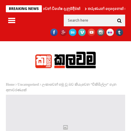
රවාහන දෙපාර්තමේන්තුවෙන් විශේෂ දැනුම්දීමක්
තරුණයන් දෙදෙනෙක් සමග ලිෆ්ට
BREAKING NEWS
ලංකාවෙන් හමු වූ බව කියැවෙන “චිකිබිල්ලා” ගැන
Home
Uncategorized
අනාවරණයක්