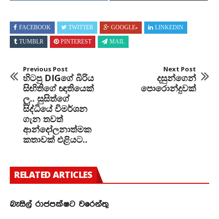
FACEBOOK
TWITTER
GOOGLE+
LINKEDIN
TUMBLR
PINTEREST
MAIL
Previous Post
Next Post
හිටපු DIGගේ බිරිය
දසුන්ගෙන්
සිඟිතිගේ ඥාතියෙක්
පොරොන්දුවක්
ලු.. සුසිත්ගේ
සිද්ධියේ විමර්ශන
ගැන තවත්
ආන්දෝලනාත්මක
කතාවක් එළියට..
RELATED ARTICLES
බැසිල් රාජපක්ෂට වරෙන්තු