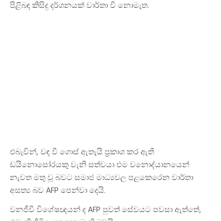
පිළිබඳ කිසිදු දර්ශනයක් වාර්තා වී නොමැත.
එබැවින්, වඳ වී ගොස් ඇතැයි ප්‍රකාශ කර ඇති
ඩයිනොසෝරයකු වැනි සත්වයා එම වනොද්යානයෙන්
නැවත මතු වූ බවට සමාජ මාධ්‍යවල පළකෙරෙන වාර්තා
අසත්‍ය බව AFP පෙන්වා දෙයි.
වනජීවී විශේෂඥයන් ද AFP පුවත් සේවයට පවසා ඇත්තේ,