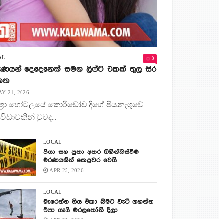
0
AL
ණයන් දෙදෙනෙක් සමග ලිෆ්ට් එකක් තුල සිර
 කත
Y 21, 2026
ිත්‍රා හෝටලයේ කොරිඩෝව දිගේ පියනැගුවේ
 විඩාවකින් වුවද...
LOCAL
පියා සහ පුතා අතර බහින්බස්වීම
මරණයකින් කෙළවර වෙයි
APR 25, 2026
LOCAL
මැරෙන්න ගිය එකා බිමට වැටී ගහන්න
එපා යැයි මරලතෝනි දීලා