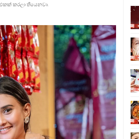
් එකක් කරලා තියෙනවා.