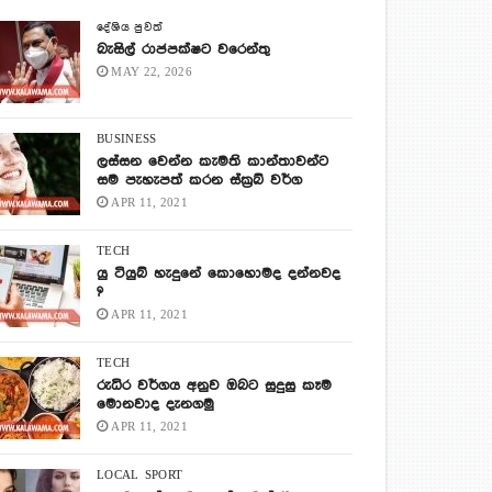
දේශිය පුවත්
බැසිල් රාජපක්ෂට වරෙන්තු
MAY 22, 2026
BUSINESS
ලස්සන වෙන්න කැමති කාන්තාවන්ට
සම පැහැපත් කරන ස්ක්‍රබ් වර්ග
APR 11, 2021
TECH
යු ටියුබ් හැදුනේ කොහොමද දන්නවද
?
APR 11, 2021
TECH
රුධිර වර්ගය අනුව ඔබට සුදුසු කෑම
මොනවාද දැනගමු
APR 11, 2021
LOCAL
SPORT