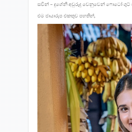
සචින් – දුශේනි අවුරුදු වෙනුවෙන් ෆොටෝ ශුට
එම ජායාරූප එකතුව පහතින්,