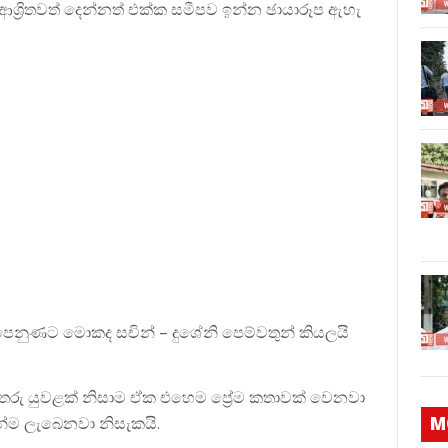
ශ්‍රිතවත් දෙන්නත් එක්ක සමීපව ඉන්න ඡායාරූප ඇහැ
පෙනුණට මොකද සචින් – දුශේනි පෙම්වතුන් කියලයි
 තරු යුවළක් නිසාම ඒක එහෙම ප්‍රේම කතාවක් වෙනවා
න්ම ලැබෙනවා නිසැකයි.
M