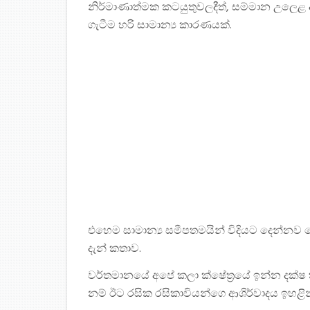
නිර්මාණාත්මක කටයුතුවලදීත්, සම්මාන උලෙළ ආ
ගැටීම හරි සාමාන්‍ය කාරණයක්.
එහෙම සාමාන්‍ය සමීපතමයින් විදියට දෙන්නව 
දැන් කතාව.
වර්තමානයේ අපේ කලා ක්ෂේත්‍රයේ ඉන්න දක්ෂ
නම් ඊට රසික රසිකාවියන්ගෙ ආශිර්වාදය ඉහළි