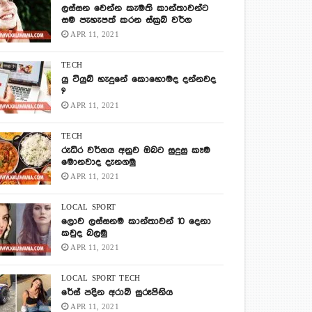
ලස්සන වෙන්න කැමති කාන්තාවන්ට
සම පැහැපත් කරන ස්ක්‍රබ් වර්ග
APR 11, 2021
TECH
යු ටියුබ් හැදුනේ කොහොමද දන්නවද
?
APR 11, 2021
TECH
රුධිර වර්ගය අනුව ඔබට සුදුසු කෑම
මොනවාද දැනගමු
APR 11, 2021
LOCAL
SPORT
ලොව ලස්සනම කාන්තාවන් 10 දෙනා
කවුද බලමු
APR 11, 2021
LOCAL
SPORT
TECH
රේස් පදින අරාබි සුරූපිනිය
APR 11, 2021