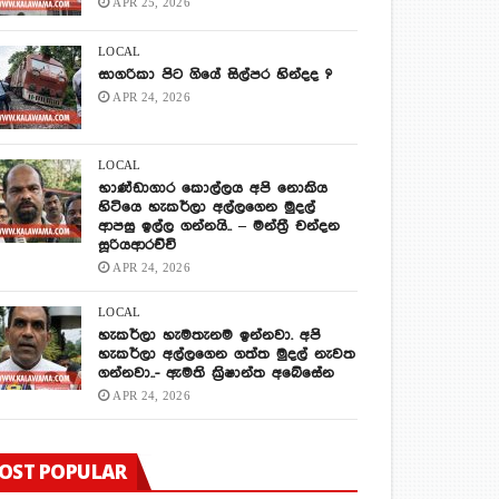
APR 25, 2026
LOCAL
සාගරිකා පිට ගියේ සිල්පර හින්දද ?
APR 24, 2026
LOCAL
භාණ්ඩාගාර කොල්ලය අපි නොකිය
හිටියෙ හැකර්ලා අල්ලගෙන මුදල්
ආපසු ඉල්ල ගන්නයි.. – මන්ත්‍රී චන්දන
සූරියආරච්චි
APR 24, 2026
LOCAL
හැකර්ලා හැමතැනම ඉන්නවා. අපි
හැකර්ලා අල්ලගෙන ගත්ත මුදල් නැවත
ගන්නවා..- ඇමති ක්‍රිෂාන්ත අබේසේන
APR 24, 2026
OST POPULAR