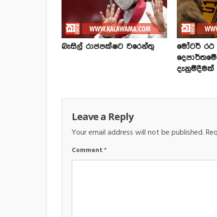
බැසිල් රාජපක්ෂට වරෙන්තු
මෝටර් රථ ප
දෙපාර්තමේ
දැනුම්දීමක්
Leave a Reply
Your email address will not be published.
Req
Comment
*