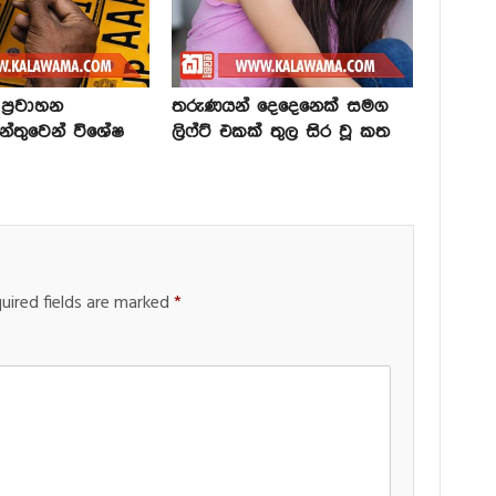
්‍රවාහන
තරුණයන් දෙදෙනෙක් සමග
න්තුවෙන් විශේෂ
ලිෆ්ට් එකක් තුල සිර වූ කත
uired fields are marked
*