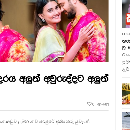
LOC
තරු
වූ
MA
සුම
දැඩි
රය අලුත් අවුරුද්දට අලුත්
0
401
 නොඅඩුව ලබන නව පරපුරේ දක්ෂ තරු යුවළක්.