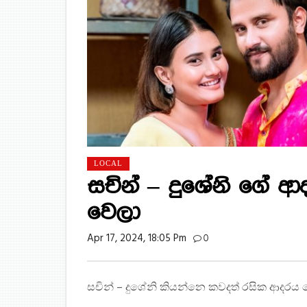
LOCAL
සචින් – දුශේනි ගේ ආද
වෙලා
Apr 17, 2024, 18:05 Pm
0
සචින් – දුශේනි කියන්නෙ කවදත් රසික ආදරය