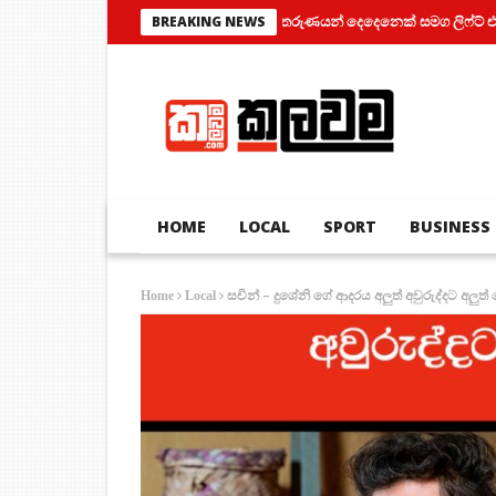
තරුණයන් දෙදෙනෙක් සමග ලිෆ්ට් එකක් තුල සිර ව
BREAKING NEWS
HOME
LOCAL
SPORT
BUSINESS
සචින් – දුශේනි ගේ ආදරය අලුත් අවුරුද්දට අලුත්
Home
Local