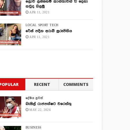
ලොව ලස්සනම කාන්තාවන් 10 දෙනා
කවුද බලමු
APR 11, 2021
LOCAL
SPORT
TECH
රේස් පදින අරාබි සුරූපිනිය
APR 11, 2021
POPULAR
RECENT
COMMENTS
දේශිය පුවත්
බැසිල් රාජපක්ෂට වරෙන්තු
MAY 22, 2026
BUSINESS