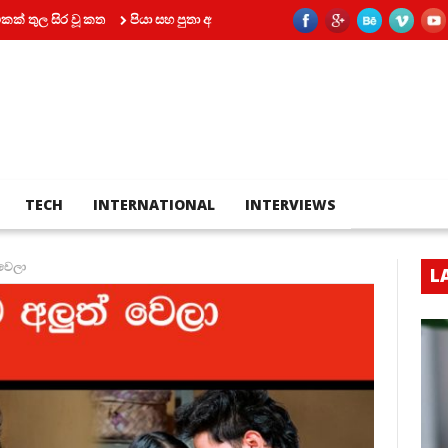
ූ කත
පියා සහ පුතා අතර බහින්බස්වීම මරණයකින් කෙළවර වෙයි
කෝටි 2කට 
TECH
INTERNATIONAL
INTERVIEWS
 වෙලා
L