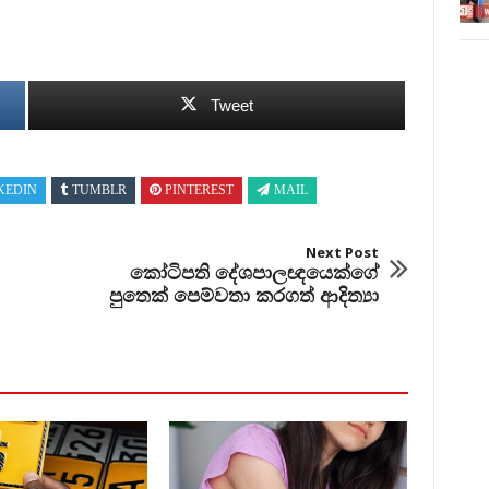
Tweet
KEDIN
TUMBLR
PINTEREST
MAIL
Next Post
කෝටිපති දේශපාලඥයෙක්ගේ
පුතෙක් පෙම්වතා කරගත් ආදිත්‍යා