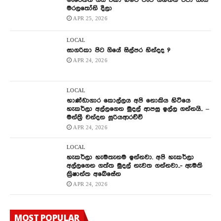
මැරෙන්න ගිය එකා බිමට වැටී ගහන්න එපා යැයි
මරලතෝනි දීලා
APR 25, 2026
LOCAL
සාගරිකා පිට ගියේ සිල්පර හින්දද ?
APR 24, 2026
LOCAL
භාණ්ඩාගාර කොල්ලය අපි නොකිය හිටියෙ
හැකර්ලා අල්ලගෙන මුදල් ආපසු ඉල්ල ගන්නයි.. –
මන්ත්‍රී චන්දන සූරියආරච්චි
APR 24, 2026
LOCAL
හැකර්ලා හැමතැනම ඉන්නවා. අපි හැකර්ලා
අල්ලගෙන ගත්ත මුදල් නැවත ගන්නවා..- ඇමති
ක්‍රිෂාන්ත අබේසේන
APR 24, 2026
MOST POPULAR