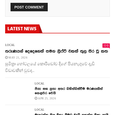
LATEST NEWS
0
LOCAL
තරුණයන් දෙදෙනෙක් සමග ලිෆ්ට් එකක් තුල සිර වූ කත
MAY 21, 2026
සුමිත්‍රා හෝටලයේ කොරිඩෝව දිගේ පියනැගුවේ දැඩි
විඩාවකින් වුවද...
LOCAL
පියා සහ පුතා අතර බහින්බස්වීම මරණයකින්
කෙළවර වෙයි
APR 25, 2026
LOCAL