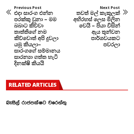
Previous Post
Next Post
එදා සාරංග එන්න
තවත් මල් කැකුලක්
පරක්කු වුනා – මම
අභිරහස් ලෙස මිලින
බබාට කිව්වා
වෙයි – පියා විසින්
තාත්තිගේ නම
ඇය තුන්වන
කිව්වොත් අපි දුවලා
පාර්ශවයකට
යමු කියලා–
පවරලා
සාරංගගේ සම්මානය
සාරන්‍යා ගත්ත හැටි
දිනක්ෂි කියයි
RELATED ARTICLES
බැසිල් රාජපක්ෂට වරෙන්තු