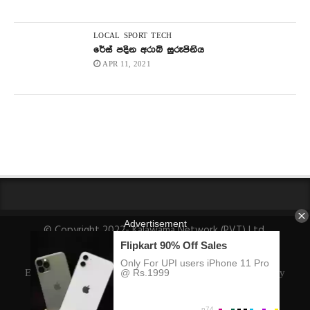
LOCAL
SPORT
TECH
රේස් පදින අරාබි සුරූපිනිය
APR 11, 2021
© Copyright 2022- Kalawama Network (PVT) Ltd.
About Us
Fact-Checking Policy
Privacy Policy
Ethics Policy
Ownership, Funding, and Advertising Policy
Corrections Policy
Editorial Team Info