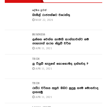
දේශිය පුවත්
බැසිල් රාජපක්ෂට වරෙන්තු
MAY 22, 2026
BUSINESS
ලස්සන වෙන්න කැමති කාන්තාවන්ට සම
පැහැපත් කරන ස්ක්‍රබ් වර්ග
APR 11, 2021
TECH
යු ටියුබ් හැදුනේ කොහොමද දන්නවද ?
APR 11, 2021
TECH
රුධිර වර්ගය අනුව ඔබට සුදුසු කෑම මොනවාද
දැනගමු
APR 11, 2021