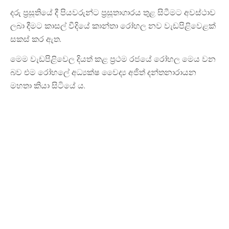
දරු ප්‍රසූතියේ දී පියවරුන්ට ප්‍රසූතාගාරය තුළ සිටීමට අවස්ථාව
ලබා දීමට කාසල් වීදියේ කාන්තා රෝහල නව වැඩපිළිවෙළක්
සකස් කර ඇත.
මෙම වැඩපිළිවෙල දියත් කළ ප්‍රථම රජයේ රෝහල මෙය වන
බව එම රෝහලේ අධ්‍යක්ෂ වෛද්‍ය අජිත් දන්තනාරායන
මහතා කියා සිටියේ ය.