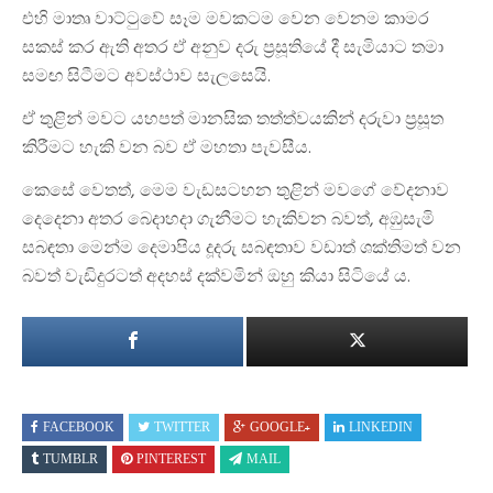
එහි මාතෘ වාට්ටුවේ සෑම මවකටම වෙන වෙනම කාමර
සකස් කර ඇති අතර ඒ අනුව දරු ප්‍රසූතියේ දී සැමියාට තමා
සමඟ සිටීමට අවස්ථාව සැලසෙයි.
ඒ තුළින් මවට යහපත් මානසික තත්ත්වයකින් දරුවා ප්‍රසූත
කිරීමට හැකි වන බව ඒ මහතා පැවසීය.
කෙසේ වෙතත්, මෙම වැඩසටහන තුළින් මවගේ වේදනාව
දෙදෙනා අතර බෙදාහදා ගැනීමට හැකිවන බවත්, අඹුසැමි
සබඳතා මෙන්ම දෙමාපිය දූදරු සබඳතාව වඩාත් ශක්තිමත් වන
බවත් වැඩිදුරටත් අදහස් දක්වමින් ඔහු කියා සිටියේ ය.
FACEBOOK
TWITTER
GOOGLE+
LINKEDIN
TUMBLR
PINTEREST
MAIL