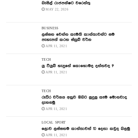
බැසිල් රාජපක්ෂට වරෙන්තු
MAY 22, 2026
BUSINESS
ලස්සන වෙන්න කැමති කාන්තාවන්ට සම
පැහැපත් කරන ස්ක්‍රබ් වර්ග
APR 11, 2021
TECH
යු ටියුබ් හැදුනේ කොහොමද දන්නවද ?
APR 11, 2021
TECH
රුධිර වර්ගය අනුව ඔබට සුදුසු කෑම මොනවාද
දැනගමු
APR 11, 2021
LOCAL
SPORT
ලොව ලස්සනම කාන්තාවන් 10 දෙනා කවුද බලමු
APR 11, 2021