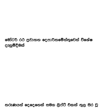
මෝටර් රථ ප්‍රවාහන දෙපාර්තමේන්තුවෙන් විශේෂ
දැනුම්දීමක්
තරුණයන් දෙදෙනෙක් සමග ලිෆ්ට් එකක් තුල සිර වූ