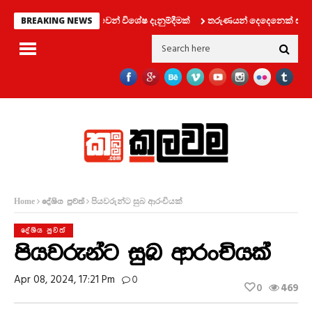
රවාහන දෙපාර්තමේන්තුවෙන් විශේෂ දැනුම්දීමක්
තරුණයන් දෙදෙනෙක් සමග ලිෆ්ට
BREAKING NEWS
පියවරුන්ට සුබ ආරංචියක්
Home
දේශිය පුවත්
දේශිය පුවත්
පියවරුන්ට සුබ ආරංචියක්
Apr 08, 2024, 17:21 Pm
0
0
469