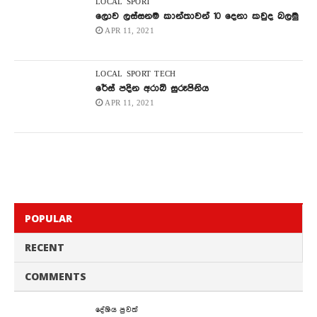
LOCAL
SPORT
ලොව ලස්සනම කාන්තාවන් 10 දෙනා කවුද බලමු
APR 11, 2021
LOCAL
SPORT
TECH
රේස් පදින අරාබි සුරූපිනිය
APR 11, 2021
POPULAR
RECENT
COMMENTS
දේශිය පුවත්