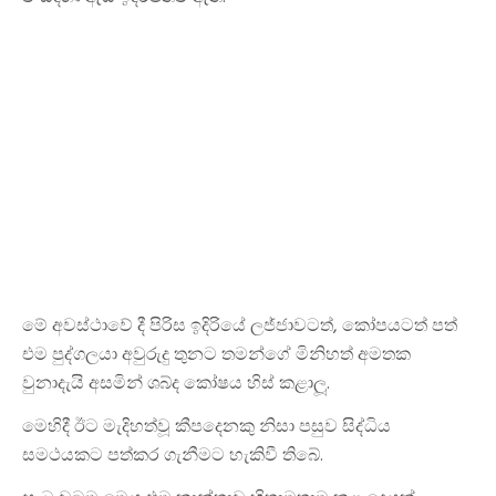
මේ අවස්ථාවේ දී පිරිස ඉදිරියේ ලජ්ජාවටත්, කෝපයටත් පත්
එම පුද්ගලයා අවුරුදු තුනට තමන්ගේ මිනිහත් අමතක
වුනාදැයි අසමින් ශබ්ද කෝෂය හිස් කළාලූ.
මෙහිදී ඊට මැදිහත්වූ කීපදෙනකු නිසා පසුව සිද්ධිය
සමථයකට පත්කර ගැනීමට හැකිවී තිබේ.