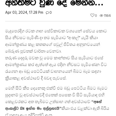
අන්තිමට වුණ දේ මෙන්න…
Apr 03, 2024, 17:28 Pm
0
0
1164
මැදපෙරදිග රටක ගෘහ සේවිකාවක වශයෙන් සේවය කොට
සිය නිවසට පැමිණි දා තම සැමියාට ”අංකල්” යැයි කියා
ආමන්ත්‍රණය කළ කතකගේ පවුල් ජීවිතය අනූනවයෙන්
බේරුණ පුවතක් වාර්තා වෙනවා.
තරුණ දෙදරු මවක වූ මෙම කාන්තාව සිය සැමියාට එසේ
ආමන්ත්‍රණය කර ඇත්තේ ඇය එදින නිවසට පැමිණෙන විට
රැගෙන ආ බඩු පෙට්ටියක් වාහනයෙන් බිමට බෑම සඳහා
ක්‍රියාකළ අවස්ථාවේ දී බවද පැවසේ.
මෙහි සිටි කීප දෙනෙකු එක්වී එම බඩු පෙට්ටිය බිමට බෑමට
සුදානම් වූ අවස්ථාවේදී එතෙක් පසෙක වී සිටි සැමියාද එහි
කෙළවරකට අත තැබීමට උත්සාහ ගත් අවස්ථාවේ
“අනේ
කියා එය වළක්වා ඇති බිරිය
අංකල්ට බෑ ඉන්න මං අල්ලනැයි”
ඒ සඳහා ඇය ඉදිරිපත්වී ඇත.