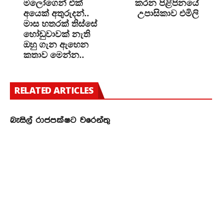
මලෝගෙන් එක්
කරන පිළිපිනයේ
අයෙක් අතුරුදන්..
උපාසිකාව එමිලි
මාස හතරක් තිස්සේ
හෝඩුවාවක් නැති
ඔහු ගැන ඇහෙන
කතාව මෙන්න..
RELATED ARTICLES
බැසිල් රාජපක්ෂට වරෙන්තු