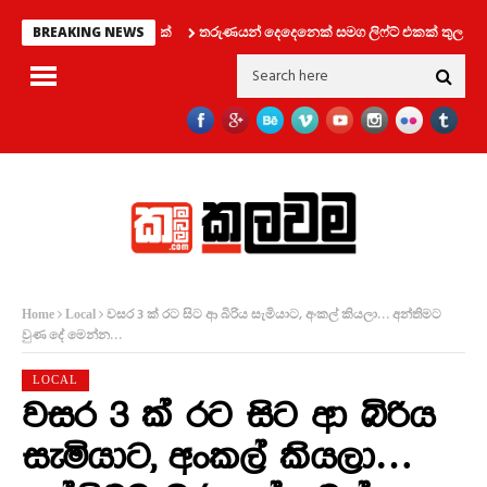
වෙන් විශේෂ දැනුම්දීමක්
තරුණයන් දෙදෙනෙක් සමග ලිෆ්ට් එකක් තුල සිර වූ 
BREAKING NEWS
වසර 3 ක් රට සිට ආ බිරිය සැමියාට, අංකල් කියලා… අන්තිමට
Home
Local
වුණ දේ මෙන්න…
LOCAL
වසර 3 ක් රට සිට ආ බිරිය
සැමියාට, අංකල් කියලා…