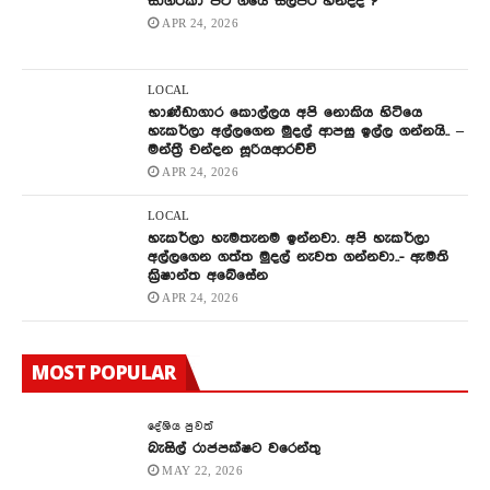
සාගරිකා පිට ගියේ සිල්පර හින්දද ?
APR 24, 2026
LOCAL
භාණ්ඩාගාර කොල්ලය අපි නොකිය හිටියෙ
හැකර්ලා අල්ලගෙන මුදල් ආපසු ඉල්ල ගන්නයි.. –
මන්ත්‍රී චන්දන සූරියආරච්චි
APR 24, 2026
LOCAL
හැකර්ලා හැමතැනම ඉන්නවා. අපි හැකර්ලා
අල්ලගෙන ගත්ත මුදල් නැවත ගන්නවා..- ඇමති
ක්‍රිෂාන්ත අබේසේන
APR 24, 2026
MOST POPULAR
දේශිය පුවත්
බැසිල් රාජපක්ෂට වරෙන්තු
MAY 22, 2026