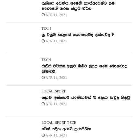
ලස්සන වෙන්න කැමති කාන්තාවන්ට සම
පැහැපත් කරන ස්ක්‍රබ් වර්ග
APR 11, 2021
TECH
යු ටියුබ් හැදුනේ කොහොමද දන්නවද ?
APR 11, 2021
TECH
රුධිර වර්ගය අනුව ඔබට සුදුසු කෑම මොනවාද
දැනගමු
APR 11, 2021
LOCAL
SPORT
ලොව ලස්සනම කාන්තාවන් 10 දෙනා කවුද බලමු
APR 11, 2021
LOCAL
SPORT
TECH
රේස් පදින අරාබි සුරූපිනිය
APR 11, 2021