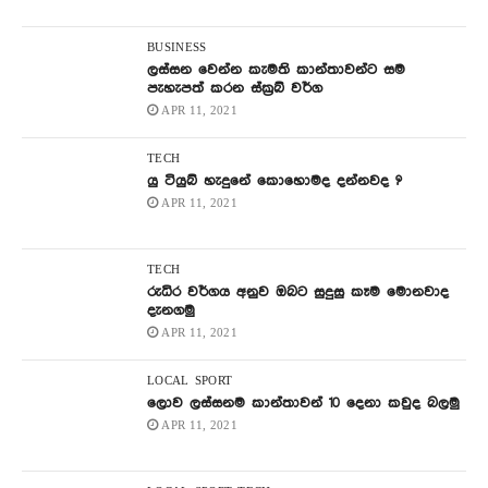
BUSINESS
ලස්සන වෙන්න කැමති කාන්තාවන්ට සම
පැහැපත් කරන ස්ක්‍රබ් වර්ග
APR 11, 2021
TECH
යු ටියුබ් හැදුනේ කොහොමද දන්නවද ?
APR 11, 2021
TECH
රුධිර වර්ගය අනුව ඔබට සුදුසු කෑම මොනවාද
දැනගමු
APR 11, 2021
LOCAL
SPORT
ලොව ලස්සනම කාන්තාවන් 10 දෙනා කවුද බලමු
APR 11, 2021