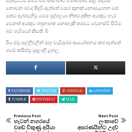
සැබෑවටම මෙය එම කාන්තාව හිතාමතාම කළ දෙයක්
නොවන බවද සිදුවී ඇත්තේ වසර තුනක් නොසෑහෙන සේ
මතට ඇබ්බැහිවූ මෙම පුද්ගලයා නිතර දකින අයකුට හැර
වෙනත් අයකුට හඳුනාගත නොහැකි තරමට වෙනස්වී සිටීම
බව ගැමියෝ කියති. බි
රිය එවූ සල්ලිවලින් ඔහු වැඩිපුරම ආයෝජනය කර ඇත්තේ
ගමේ කසිප්පු මුදලාලි ළඟලූ.
FACEBOOK
TWITTER
GOOGLE+
LINKEDIN
TUMBLR
PINTEREST
MAIL
Previous Post
Next Post
හැටන් නගරයේ
ලංකාවේ
වඩේ විකුණූ අයියා
අසරණයින්ට උදව්