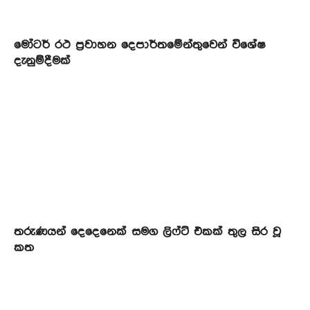
මෝටර් රථ ප්‍රවාහන දෙපාර්තමේන්තුවෙන් විශේෂ
දැනුම්දීමක්
තරුණයන් දෙදෙනෙක් සමග ලිෆ්ට් එකක් තුල සිර වූ
කත