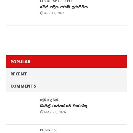
LOCAL
SPORT
TECH
රේස් පදින අරාබි සුරූපිනිය
APR 11, 2021
POPULAR
RECENT
COMMENTS
දේශිය පුවත්
බැසිල් රාජපක්ෂට වරෙන්තු
MAY 22, 2026
BUSINESS