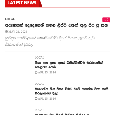
LATEST NEWS
0
LOCAL
තරුණයන් දෙදෙනෙක් සමග ලිෆ්ට් එකක් තුල සිර වූ කත
MAY 21, 2026
සුමිත්‍රා හෝටලයේ කොරිඩෝව දිගේ පියනැගුවේ දැඩි
විඩාවකින් වුවද...
LOCAL
පියා සහ පුතා අතර බහින්බස්වීම මරණයකින්
කෙළවර වෙයි
APR 25, 2026
LOCAL
මැරෙන්න ගිය එකා බිමට වැටී ගහන්න එපා යැයි
මරලතෝනි දීලා
APR 25, 2026
LOCAL