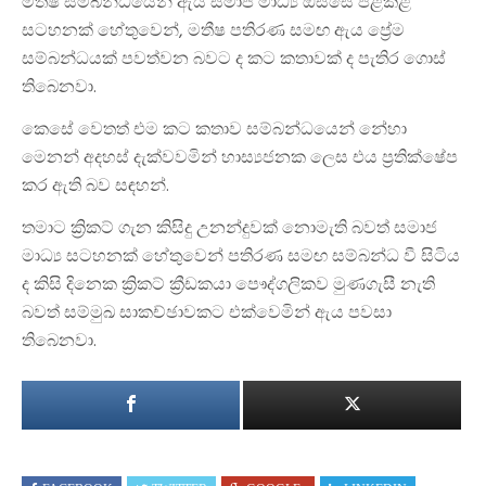
මතීෂ සම්බන්ධයෙන් ඇය සමාජ මාධ්‍ය ඔස්සේ පළකළ
සටහනක් හේතුවෙන්, මතීෂ පතිරණ සමඟ ඇය ප්‍රේම
සම්බන්ධයක් පවත්වන බවට ද කට කතාවක් ද පැතිර ගොස්
තිබෙනවා.
කෙසේ වෙතත් එම කට කතාව සම්බන්ධයෙන් නේහා
මෙනන් අදහස් දැක්වවමින් හාස්‍යජනක ලෙස එය ප්‍රතික්ෂේප
කර ඇති බව සඳහන්.
තමාට ක්‍රිකට් ගැන කිසිදු උනන්දුවක් නොමැති බවත් සමාජ
මාධ්‍ය සටහනක් හේතුවෙන් පතිරණ සමඟ සම්බන්ධ වී සිටිය
ද කිසි දිනෙක ක්‍රිකට් ක්‍රීඩකයා පෞද්ගලිකව මුණගැසී නැති
බවත් සම්මුඛ සාකච්ඡාවකට එක්වෙමින් ඇය පවසා
තිබෙනවා.