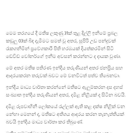
මෙම තරගයේ දී මතීෂ ලකුණු 31ක් තුළ දිල්ලි ඉනිමේ ප්‍රබල
කඩුලු 03ක් බිඳ දැමීමට සමත් වූ අතර, සුපිරි උඩ පන්දුවක්
රැකගනිමින් ප්‍රවේගකාරී පිති හරඹයක් දියත්කරමින් සිටි
ඩේවිඩ් වෝනර්ගේ ඉනිම අවසන් කරන්නට ද දායක වුණා.
මේ අතර මතීෂ පතිරණ ඉන්දීය තරුණියන් අතර ජනප්‍රිය සහ
ආදරයකරන තරුවක් බවට මේ වනවිටත් පත්ව තිබෙනවා.
ඉන්දීය මාධ්‍ය වාර්තා කරන්නේ මතීෂට ඇලුම්කරන දස දහස්
සංඛ්‍යාත ඉන්දීය තරුණියන් අතර, දමිළ නිළියක් ද සිටින බවයි.
දමිළ රූපවාහිනී ලෝකයේ රැල්ලක් ඇති කළ දක්ෂ නිළික් වන
නේහා මෙනන් ද, මතීෂට අතිශය ආදරය කරන තැනැත්තියක්
බවයි ඉන්දීය මාධ්‍ය වාර්තා කර තිබුණේ.