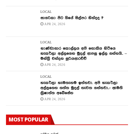
LOCAL
සාගරිකා පිට ගියේ සිල්පර හින්දද ?
APR 24, 2026
LOCAL
භාණ්ඩාගාර කොල්ලය අපි නොකිය හිටියෙ
හැකර්ලා අල්ලගෙන මුදල් ආපසු ඉල්ල ගන්නයි.. –
මන්ත්‍රී චන්දන සූරියආරච්චි
APR 24, 2026
LOCAL
හැකර්ලා හැමතැනම ඉන්නවා. අපි හැකර්ලා
අල්ලගෙන ගත්ත මුදල් නැවත ගන්නවා..- ඇමති
ක්‍රිෂාන්ත අබේසේන
APR 24, 2026
MOST POPULAR