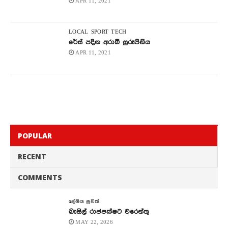
APR 11, 2021
LOCAL
SPORT
TECH
රේස් පදින අරාබි සුරූපිනිය
APR 11, 2021
POPULAR
RECENT
COMMENTS
දේශිය පුවත්
බැසිල් රාජපක්ෂට වරෙන්තු
MAY 22, 2026