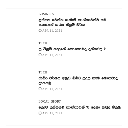
BUSINESS
ලස්සන වෙන්න කැමති කාන්තාවන්ට සම
පැහැපත් කරන ස්ක්‍රබ් වර්ග
APR 11, 2021
TECH
යු ටියුබ් හැදුනේ කොහොමද දන්නවද ?
APR 11, 2021
TECH
රුධිර වර්ගය අනුව ඔබට සුදුසු කෑම මොනවාද
දැනගමු
APR 11, 2021
LOCAL
SPORT
ලොව ලස්සනම කාන්තාවන් 10 දෙනා කවුද බලමු
APR 11, 2021