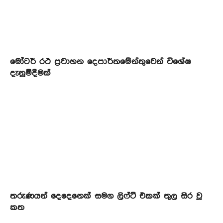
මෝටර් රථ ප්‍රවාහන දෙපාර්තමේන්තුවෙන් විශේෂ
දැනුම්දීමක්
තරුණයන් දෙදෙනෙක් සමග ලිෆ්ට් එකක් තුල සිර වූ
කත