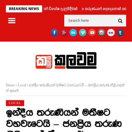
ාහන දෙපාර්තමේන්තුවෙන් විශේෂ දැනුම්දීමක්
තරුණයන් දෙදෙනෙක් සමග ලිෆ්ට් 
BREAKING NEWS
ඉන්දීය තරුණියන් මතීෂට වහවැටෙයි – ජනප්‍රිය තරුණ නිළියකුත්
Home
Local
ඒ අතරේ
LOCAL
ඉන්දීය තරුණියන් මතීෂට
වහවැටෙයි – ජනප්‍රිය තරුණ