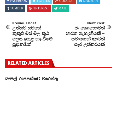
FACEBOOK
TWITTER
GOOGLE+
LINKEDIN
TUMBLR
PINTEREST
MAIL
Previous Post
Next Post
උත්සව සමයේ
මං කොහොමත්
කුකුළු මස් මිල කූඨ
නරක ගැහැනියකි –
ලෙස ඉහළ නැංවීමේ
සමාගෙන් කාටත්
සූදානමක්
සැර උත්තරයක්
RELATED ARTICLES
බැසිල් රාජපක්ෂට වරෙන්තු