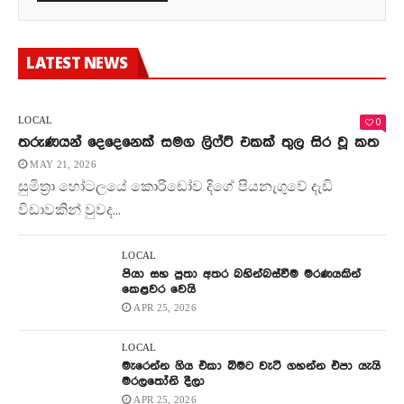
LATEST NEWS
0
LOCAL
තරුණයන් දෙදෙනෙක් සමග ලිෆ්ට් එකක් තුල සිර වූ කත
MAY 21, 2026
සුමිත්‍රා හෝටලයේ කොරිඩෝව දිගේ පියනැගුවේ දැඩි
විඩාවකින් වුවද...
LOCAL
පියා සහ පුතා අතර බහින්බස්වීම මරණයකින්
කෙළවර වෙයි
APR 25, 2026
LOCAL
මැරෙන්න ගිය එකා බිමට වැටී ගහන්න එපා යැයි
මරලතෝනි දීලා
APR 25, 2026