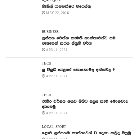
දේශිය පුවත්
බැසිල් රාජපක්ෂට වරෙන්තු
MAY 22, 2026
BUSINESS
ලස්සන වෙන්න කැමති කාන්තාවන්ට සම
පැහැපත් කරන ස්ක්‍රබ් වර්ග
APR 11, 2021
TECH
යු ටියුබ් හැදුනේ කොහොමද දන්නවද ?
APR 11, 2021
TECH
රුධිර වර්ගය අනුව ඔබට සුදුසු කෑම මොනවාද
දැනගමු
APR 11, 2021
LOCAL
SPORT
ලොව ලස්සනම කාන්තාවන් 10 දෙනා කවුද බලමු