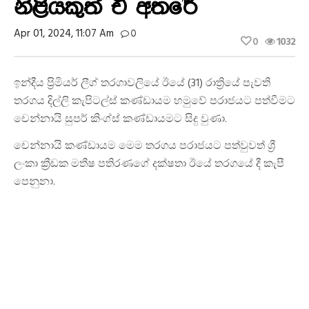
නිළියකුත් ඒ අතරේ
Apr 01, 2024, 11:07 Am
0
0
1032
ඉන්දීය ප්‍රිමියර් ලීග් තරගාවලියේ ඊයේ (31) රාත්‍රියේ පැවති
තරගය දිල්ලි කැපිටල්ස් කණ්ඩායම හමුවේ පරාජයට පත්වීමට
චෙන්නායි සුපර් කිංග්ස් කණ්ඩායමට සිදු වුණා.
චෙන්නායි කණ්ඩායම මෙම තරගය පරාජයට පත්වුවත් ශ්‍රී
ලංකා ක්‍රීඩක මතීෂ පතිරණගේ දක්ෂතා ඊයේ තරගයේ දී කැපී
පෙනුනා.