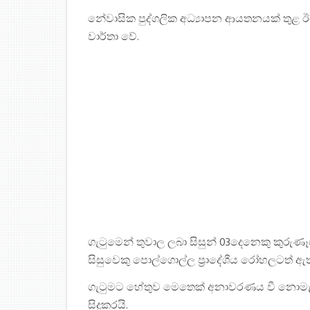
නේවාසික පුද්ගලික අධ්‍යාපන ආයතනයක් තුළ ඊයේ
වාර්තා වේ.
ගැටුමෙන් තුවාල ලබා සිසුන් 03දෙනෙකු කුරු
සිසුවෙකු පොල්ගොල්ල ප්‍රාදේශීය රෝහලටත් ඇත
ගැටුමට හේතුව මෙතෙක් අනාවරණය වී නොමැති
සිදුකරයි.