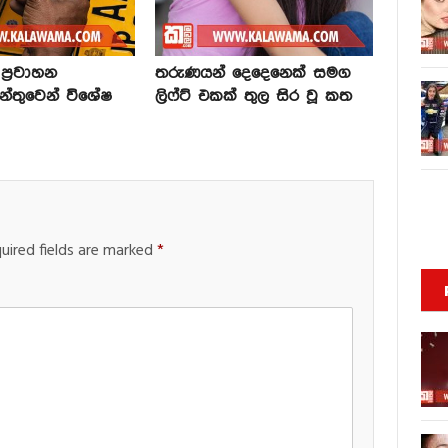
්‍රවාහන
තරුණයන් දෙදෙනෙක් සමග
න්තුවෙන් විශේෂ
ලිෆ්ට් එකක් තුල සිර වූ කත
uired fields are marked
*