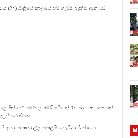
 (24) රාත්‍රියේ කාලයේ එම ගැටුම ඇති වී ඇති බව
ණෑගල ශික්ෂණ රෝහලටත් සිසුවියන් 04 දෙනෙකු සහ එක්
ුළත් කර තිබේ.
 අතර ගොකරැල්ල පොලීසිය වැඩිදුර විමර්ශන
M