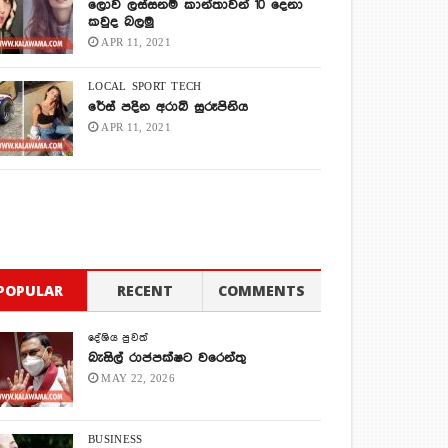
ලොව ලස්සනම කාන්තාවන් 10 දෙනා
කවුද බලමු
APR 11, 2021
LOCAL
SPORT
TECH
රේස් පදින අරාබි සුරූපිනිය
APR 11, 2021
POPULAR
RECENT
COMMENTS
දේශිය පුවත්
බැසිල් රාජපක්ෂට වරෙන්තු
MAY 22, 2026
BUSINESS