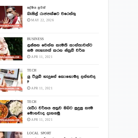
දේශිය පුවත්
බැසිල් රාජපක්ෂට වරෙන්තු
MAY 22, 2026
BUSINESS
ලස්සන වෙන්න කැමති කාන්තාවන්ට
සම පැහැපත් කරන ස්ක්‍රබ් වර්ග
APR 11, 2021
TECH
යු ටියුබ් හැදුනේ කොහොමද දන්නවද
?
APR 11, 2021
TECH
රුධිර වර්ගය අනුව ඔබට සුදුසු කෑම
මොනවාද දැනගමු
APR 11, 2021
LOCAL
SPORT