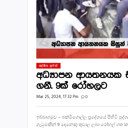
දේශිය පුවත්
අධ්‍යාපන ආයතනයක සිස
ගනී. 9ක් රෝහලට
Mar 25, 2024, 17:32 Pm
0
ඉබ්බාගමුව – බක්මීගොල්ල ප්‍රදේශයේ පිහිටි පුද
ගැටුමකින් 9 දෙනෙකු තුවාල ලබා රෝහල් ගත ක