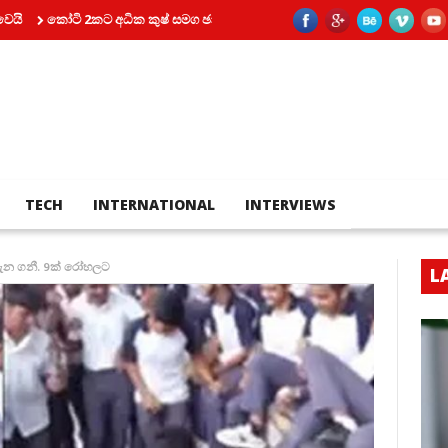
කෝටි 2කට අධික කුෂ් සමග ඡායාරූප ශිල්පියෙක් කටුනායකදී අත්අඩංගුවට
සියල
TECH
INTERNATIONAL
INTERVIEWS
ි ඇන ගනී. 9ක් රෝහලට
L