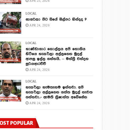
APR 25, 2026
LOCAL
සාගරිකා පිට ගියේ සිල්පර හින්දද ?
APR 24, 2026
LOCAL
භාණ්ඩාගාර කොල්ලය අපි නොකිය
හිටියෙ හැකර්ලා අල්ලගෙන මුදල්
ආපසු ඉල්ල ගන්නයි.. – මන්ත්‍රී චන්දන
සූරියආරච්චි
APR 24, 2026
LOCAL
හැකර්ලා හැමතැනම ඉන්නවා. අපි
හැකර්ලා අල්ලගෙන ගත්ත මුදල් නැවත
ගන්නවා..- ඇමති ක්‍රිෂාන්ත අබේසේන
APR 24, 2026
OST POPULAR