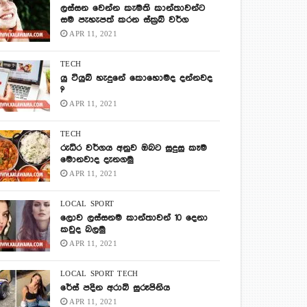
ලස්සන වෙන්න කැමති කාන්තාවන්ට
සම පැහැපත් කරන ස්ක්‍රබ් වර්ග
APR 11, 2021
TECH
යු ටියුබ් හැදුනේ කොහොමද දන්නවද
?
APR 11, 2021
TECH
රුධිර වර්ගය අනුව ඔබට සුදුසු කෑම
මොනවාද දැනගමු
APR 11, 2021
LOCAL
SPORT
ලොව ලස්සනම කාන්තාවන් 10 දෙනා
කවුද බලමු
APR 11, 2021
LOCAL
SPORT
TECH
රේස් පදින අරාබි සුරූපිනිය
APR 11, 2021