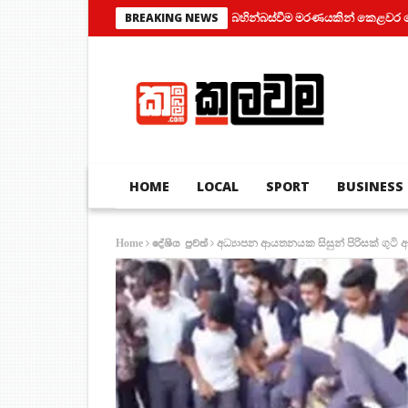
පියා සහ පුතා අතර බහින්බස්වීම මරණයකින් කෙළවර වෙයි
BREAKING NEWS
HOME
LOCAL
SPORT
BUSINESS
අධ්‍යාපන ආයතනයක සිසුන් පිරිසක් ගුට
Home
දේශිය පුවත්