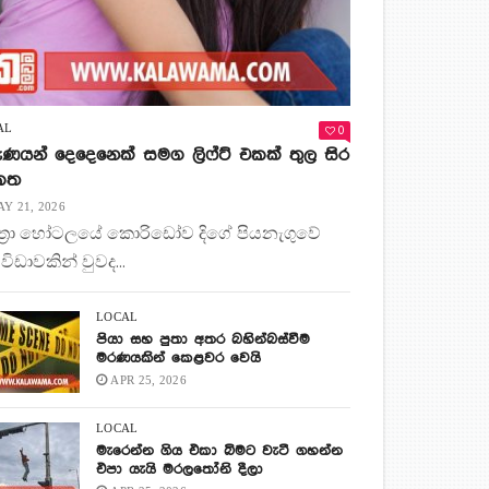
0
AL
ණයන් දෙදෙනෙක් සමග ලිෆ්ට් එකක් තුල සිර
 කත
Y 21, 2026
ිත්‍රා හෝටලයේ කොරිඩෝව දිගේ පියනැගුවේ
 විඩාවකින් වුවද...
LOCAL
පියා සහ පුතා අතර බහින්බස්වීම
මරණයකින් කෙළවර වෙයි
APR 25, 2026
LOCAL
මැරෙන්න ගිය එකා බිමට වැටී ගහන්න
එපා යැයි මරලතෝනි දීලා