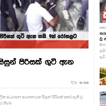
LOC
තරු
වූ
MA
සුම
දැඩි
ුන් පිරිසක් ගුටි ඇන
0
298
්ගලික අධ්‍යාපන ආයතනයක සිසුන් පිරිසක් අතර ඇති වු
ර තිබේ.