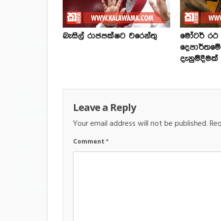
බැසිල් රාජපක්ෂට වරෙන්තු
මෝටර් රථ ප
දෙපාර්තමේ
දැනුම්දීමක්
Leave a Reply
Your email address will not be published.
Req
Comment
*