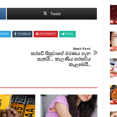
Tweet
KEDIN
TUMBLR
PINTEREST
MAIL
Next Post
සරසවි සිසුවාගේ මරණය ගැන
සැකයි... කැලණිය සරසවිය
කැළඹෙයි..