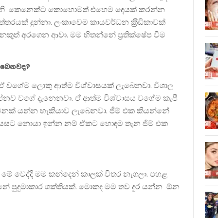
්වා. තනි කෙනෙක්ට කොහොමත් එහෙම දෙයක් කරන්න
්තරයක් දුන්නා. ලංකාවෙම කායවර්ධන ක‍්‍රීඩිකාවක්
ුත් අරගෙන ආවා. මම හිතන්නේ ප‍්‍රතික්ෂේප වීම
ලැබෙනවද?
 ඒ වගේම ලොකු ආත්ම විශ්වාසයක් ලැබෙනවා. විශාල
පේනව වගේ දැනෙනවා. ඒ ආත්ම විශ්වාසය වගේම කැපී
නක් යන්න හැකියාව ලැබෙනවා. ජීම් එක කියන්නේ
යසට නොයා ඉන්න නම් ඒකට හොඳම තැන ජිම් එක
 මේ වෙද්දි මම කන්දෙන් කාලක් විතර නැගලා. පහළ
න්නේ පුදුමාකාර ශක්තියක්. මොකද මම තව දුර යන්න ඕන