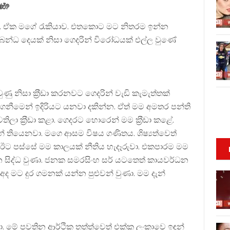
ණේ?
්. ඒක මගේ රැකියාව. එතකොට මට නිතරම ඉන්න
බන්ධ දෙයක් නිසා ගෙදරින් විරෝධයක් එල්ල වුණේ
ණු නිසා ක‍්‍රීඩා කරනවට ගෙදරින් වැඩි කැමැත්තක්
නීමෙන් ඉදිරියට යනවා දකින්න. ඒත් මම අමතර පන්ති
 ක‍්‍රීඩා කළා. ගෙදරට හොරෙන් මම ක‍්‍රීඩා කළේ.
අරන් තියෙනවා. මගෙ ආසම විෂය ගණිතය. ශිෂ්‍යත්වෙත්
 ඊට පස්සේ මම කාලයක් නීතිය හැදෑරුවා. එකපාරම මම
 සිද්ධ වුණා. ජනක සමරසිංහ සර් යටතෙත් කායවර්ධන
 අද මට දුර ගමනක් යන්න පුළුවන් වුණා. මම දැන්
. මේ පවතින ආර්ථික තත්ත්වෙත් එක්ක ලංකාවෙ ඉඳන්