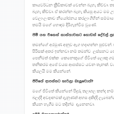
කායවර්ධන ක‍්‍රීඩිකාවක් වෙන්න බැහැ කිව
බැහැ කිව්වා. ඒ කරන්න බැහැ කියපු අයට මම උත
වෙලා ලංකාව නියෝජනය කරලා ගිහින් සම්මානෙක
තමයි මගේ හොඳම දිරිගැන්වීම වුණේ.
ජිම් යන එකෙන් කාන්තාවකට ගොඩක් දේවල් 
තමන්ගේ අරමුණ අනුව ඇග හදාගන්න පුළුවන්.
පිරිසක් අතර ඉන්නවා නම් තමන්ව ලස්සනට 
පෙනීමත් එක්ක කෙනෙකුගේ ජීවිතේ ලොකු ගම
තනිකරම අපේ වයස ආපස්සට යවන තැනක්. ව
කියලයි මම කියන්නේ.
ජීවිතේ ආපස්සට හැරිලා බැලූවොත්?
මගේ ජිවිතේ කියන්නේ පිදුරු තලාගල කන්ද නම්
බලද්දී අවදානමක් දැනුණත් අහස දකිද්දි ලැබෙ
කියන හැගීම මට තදින්ම දැනෙනවා.