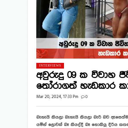
INTERVIEWS
අවුරුදු 09 ක විවාහ ජ
තෝරාගත් හැඩකාර කායව
Mar 20, 2024, 17:33 Pm
0
බැහැයි කියලා බැහැයි කියලා බැරි බව ඇසෙ
යමින් ලොවක් බෑ කියද්දී බෑ නොකියූ දිරිය ක