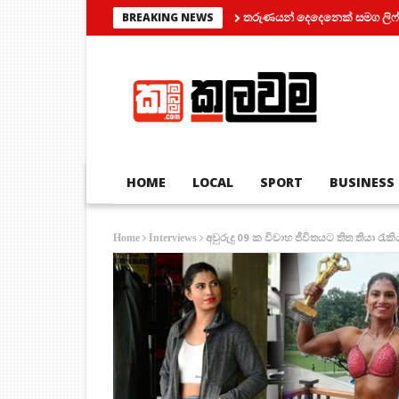
තරුණයන් දෙදෙනෙක් සමග ලිෆ්ට් එකක් තුල
BREAKING NEWS
HOME
LOCAL
SPORT
BUSINESS
අවුරුදු 09 ක විවාහ ජීවිතයට තිත තියා රැ
Home
Interviews