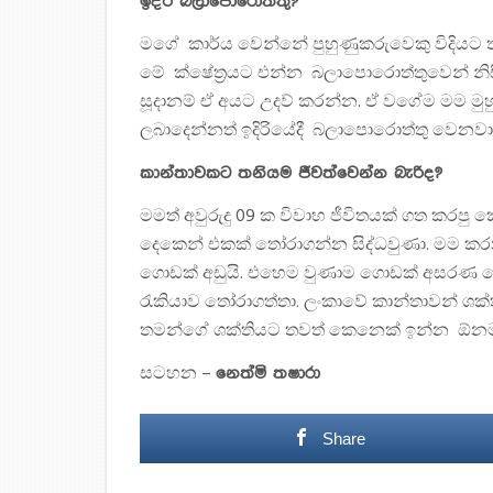
ඉදිරි බලාපොරොත්තු?
මගේ කාර්ය වෙන්නේ පුහුණුකරුවෙකු විදිය
මේ ක්ෂේත‍්‍රයට එන්න බලාපොරොත්තුවෙන් නිස
සූදානම් ඒ අයට උදව් කරන්න. ඒ වගේම මම මු
ලබාදෙන්නත් ඉදිරියේදී බලාපොරොත්තු වෙනවා
කාන්තාවකට තනියම ජීවත්වෙන්න බැරිද?
මමත් අවුරුදු 09 ක විවාහ ජීවිතයක් ගත කරපු
දෙකෙන් එකක් තෝරාගන්න සිද්ධවුණා. මම කරන
ගොඩක් අඩුයි. එහෙම වුණාම ගොඩක් අසරණ ව
රැකියාව තෝරාගත්තා. ලංකාවේ කාන්තාවන් ශක්
තමන්ගේ ශක්තියට තවත් කෙනෙක් ඉන්න ඕනම 
සටහන –
නෙත්මි තෂාරා
Share