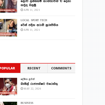
ලොව ලස්සනම කාන්තාවන් 10 දෙනා
කවුද බලමු
APR 11, 2021
LOCAL
SPORT
TECH
රේස් පදින අරාබි සුරූපිනිය
APR 11, 2021
POPULAR
RECENT
COMMENTS
දේශිය පුවත්
බැසිල් රාජපක්ෂට වරෙන්තු
MAY 22, 2026
BUSINESS