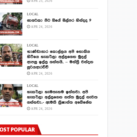
APR 25, 2026
LOCAL
සාගරිකා පිට ගියේ සිල්පර හින්දද ?
APR 24, 2026
LOCAL
භාණ්ඩාගාර කොල්ලය අපි නොකිය
හිටියෙ හැකර්ලා අල්ලගෙන මුදල්
ආපසු ඉල්ල ගන්නයි.. – මන්ත්‍රී චන්දන
සූරියආරච්චි
APR 24, 2026
LOCAL
හැකර්ලා හැමතැනම ඉන්නවා. අපි
හැකර්ලා අල්ලගෙන ගත්ත මුදල් නැවත
ගන්නවා..- ඇමති ක්‍රිෂාන්ත අබේසේන
APR 24, 2026
OST POPULAR