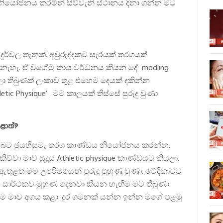
ියෝජනය කරමින් සිව්වැනි ස්ථානය දිනා ගන්න මට
ර්වල තැනක්. අවුරුද්දකට සැරයක් තරගයක්
ෙ නැහැ. ඒ වගේම කාය වර්ධනය කියන දේ modling
වෙලා තිබුණත් ලංකාව තුළ එහෙම දෙයක් දකින්න
 Physique’ . මම කාලයක් තිස්සේ පුරුදු වුණා
ළොත්?
ාකසබට ඡුයහිසුමැ තරග කාණ්ඩය නියෝජනය කරන්න.
්වා මාව සුදුසු Athletic physique කාණ්ඩයට කියලා.
තුළත මම උපරිමයෙන් පුරුදු පුහුණු වුණා. වේදිකාවට
 සාර්ථකව මුහුණ දෙනවා කියන හැඟීම මට තිබුණා.
ෝම මාව අගය කළා. දුර ගමනක් යන්න ඉන්න මගේ පළමු