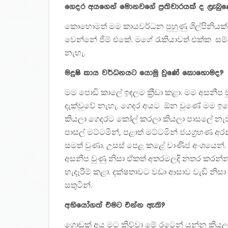
ගෙදර අයගෙන් මොනවගේ ප‍්‍රතිචාරයක් ද ලැබු
කොහොමත් මම කායවර්ධන පුහුණු ශිල්පිනියක
වෙන්නේ ජිම් එකේ. මගේ රැකියාවත් එක්ක සම්
නැහැ.
මදුෂි කාය වර්ධනයට යොමු වුණේ කොහොමද?
මම පොඩි කාලේ ඉඳලම ක‍්‍රීඩා කළා. මම අසනීප වු
දැක්වුවේ නැහැ. ගෙදර අයට ඕන වුණේ මම ඉගෙ
කියලා ගෙදරට කෝල් කරලා කියලා පාසලේ නැවතිලා
පාසල් මට්ටමින්, පළාත් මට්ටමින් ජයග‍්‍රහණ 
සමත් වුණා. උසස් පෙළ කළේ වාණිජ අංශයෙන්.
අසනීප වුණු නිසා ඒකත් අතරමලදි නතර කරන්න
හැදෑරීම් කළා. දක්ෂතාවට වඩා ආසාව වැඩි නිසා
සතුටින්.
අභියෝගත් එමට එන්න ඇති?
ගොඩක් අය මට කිව්වා මේ රටෙන් යන්න කියලා