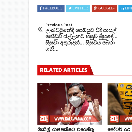
FACEBOOK
TWITTER
GOOGLE+
LIN
Previous Post
උණවටුනේදී පෙම්සුව විඳි පාසල්
ජෝඩුව රැල්ලකට හසුවී මුහුදේ...
සිසුවා අතුරුදන්... සිසුවිය බේරා
ගනී...
RELATED ARTICLES
බැසිල් රාජපක්ෂට වරෙන්තු
මෝටර් රථ ප