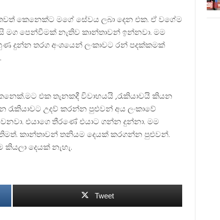
ට තවත් කෙනෙක්ට මගේ සේවය ලබා දෙන එක. ඒ වගේම
ි මග පෙන්වීමක් නැතිව කාන්තාවන් ඉන්නවා. මම
හුණ දුන්න තරග අංශයෙන් ලංකාවට රන් පදක්කමක්
.
 කෙනෙක්.මට එක තැනකදී විවාහයයි ,රැකියාවයි කියන
 රැකියාවට උදව් කරන්න පුළුවන් අය ලංකාවේ
ෙනවා. එයාගෙ තීරණේ එයාට ගන්න දුන්නා. මම
තිමත්. කාන්තාවන් තනියම දෙයක් කරගන්න පුළුවන්.
කියලා දෙයක් නැහැ.
Tweet