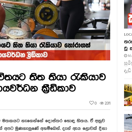
LOC
තරු
වූ
MA
සුම
දැඩි
ීවිතයට තිත තියා රැකියාව
ර්ධන ක‍්‍රීඩිකාව
0
231
ත්ම මතකයට නැගෙන්නේ දොස්තර හොඳ හිතය. ඒ අනුව
තක් අපට මුණගැසුණේ අහම්බෙන්. දැන් ඇය ලොවක් දිනා