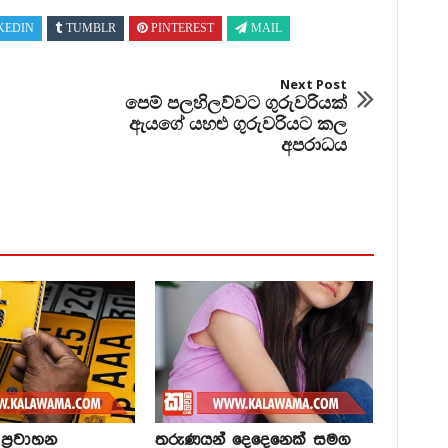
KEDIN
TUMBLR
PINTEREST
MAIL
Next Post
පෙම් පලහිලව්වට ගුරුවරියක්
ඇයගේ යහළු ගුරුවරියට කල
අපරාධය
්‍රවාහන
තරුණයන් දෙදෙනෙක් සමග