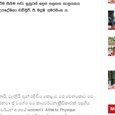
වක්වීම සීතිම පවා නුහුරක් ලෙස සලකන කාලයකය
පදේශිකා ඩබ්ලිව්. පී. මදුෂි අමරසිංහ ය.
ායි, මල්ලියි. දැන් පදිංචිය කොළඹ. මේ වෙනකොට මම
නවා. ඒ වගේම මම කායවර්ධන ක‍්‍රීඩිකාවක්. පසුගිය
M
ායවර්ධන අංශයේ women’s Athletic Physique