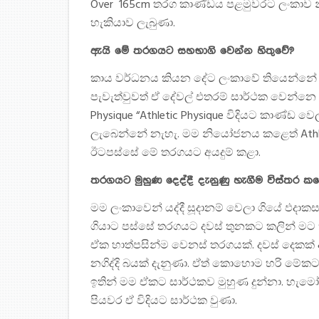
Over 165cm තරග කාණ්ඩය පළමුවරට ලංකාව න
හැකියාව ලැබුණා.
ඇයි මේ තරගයට සහභාගි වෙන්න හිතුවේ?
කාය වර්ධනය කියන දේට ලංකාවේ තියෙන්නේ දු
පැවැත්වුවත් ඒ දේවල් එතරම් සාර්ථක වෙන්න
Physique “Athletic Physique විදියට කාණ්ඩ 
ලැබෙන්නේ නැහැ. මම නියෝජනය කළෙත් Athletic
ඊටපස්සේ මේ තරගයට අයදුම් කළා.
තරගයට මුහුණ දෙද්දී දැනුණු හැගීම විස්තර ක
මම ලංකාවෙන් යද්දී සූදානම් වෙලා ගියේ ඵද
ගියාට පස්සේ තරගයට දවස් තුනකට කලින් මට කිව
ඒක හාත්පසින්ම වෙනස් තරගයක්. දවස් දෙකක් ඇ
නගිද්දි බයක් දැනුණා. ඒත් කොහොම හරි මේකට
ඉතින් මම ඒකට සාර්ථකව මුහුණ දුන්නා. හැම
පියවර ඒ විදියට සාර්ථක වුණා.