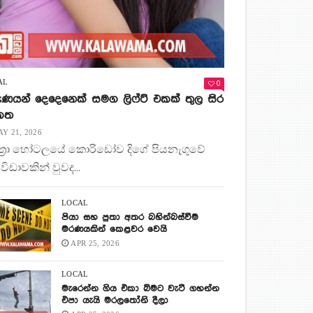
0
AL
ණයන් දෙදෙනෙක් සමග ලිෆ්ට් එකක් තුල සිර
 කත
Y 21, 2026
ිත්‍රා හෝටලයේ කොරිඩෝව දිගේ පියනැගුවේ
 විඩාවකින් වුවද...
LOCAL
පියා සහ පුතා අතර බහින්බස්වීම
මරණයකින් කෙළවර වෙයි
APR 25, 2026
LOCAL
මැරෙන්න ගිය එකා බිමට වැටී ගහන්න
එපා යැයි මරලතෝනි දීලා