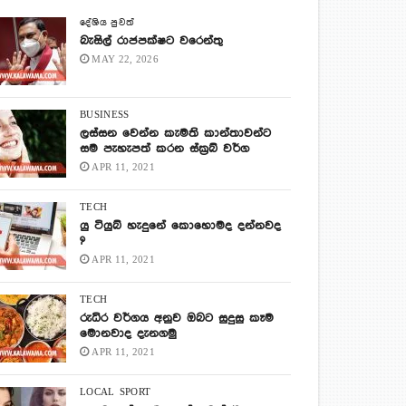
දේශිය පුවත්
බැසිල් රාජපක්ෂට වරෙන්තු
MAY 22, 2026
BUSINESS
ලස්සන වෙන්න කැමති කාන්තාවන්ට
සම පැහැපත් කරන ස්ක්‍රබ් වර්ග
APR 11, 2021
TECH
යු ටියුබ් හැදුනේ කොහොමද දන්නවද
?
APR 11, 2021
TECH
රුධිර වර්ගය අනුව ඔබට සුදුසු කෑම
මොනවාද දැනගමු
APR 11, 2021
LOCAL
SPORT