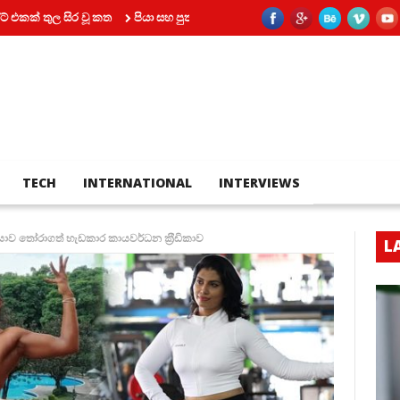
 සිර වූ කත
පියා සහ පුතා අතර බහින්බස්වීම මරණයකින් කෙළවර වෙයි
කෝ
TECH
INTERNATIONAL
INTERVIEWS
කියාව තෝරාගත් හැඩකාර කායවර්ධන ක‍්‍රීඩිකාව
L