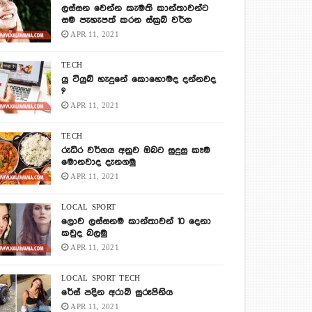
ලස්සන වෙන්න කැමති කාන්තාවන්ට
සම පැහැපත් කරන ස්ක්‍රබ් වර්ග
APR 11, 2021
TECH
යු ටියුබ් හැදුනේ කොහොමද දන්නවද
?
APR 11, 2021
TECH
රුධිර වර්ගය අනුව ඔබට සුදුසු කෑම
මොනවාද දැනගමු
APR 11, 2021
LOCAL
SPORT
ලොව ලස්සනම කාන්තාවන් 10 දෙනා
කවුද බලමු
APR 11, 2021
LOCAL
SPORT
TECH
රේස් පදින අරාබි සුරූපිනිය
APR 11, 2021