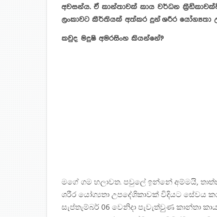
අවසන්ය. ඒ කාන්තාවක් කාය වර්ධන ක‍්‍රීඩිකා
ලංකාවට කීර්තියක් අත්කර දුන් ශරීර යෝග්‍යතා උ
කවුද මදුෂි අමරසිංහ කියන්නේ?
මගේ ගම හලාවත. පවුලේ ඉන්නේ අම්මයි, තාත්ත
ශරීර යෝග්‍යතා උපදේශිකාවක් විදියට සේවය කර
සැප්තැම්බර් 06 වෙනිදා පැවැත්වුුණ කාන්තා ක